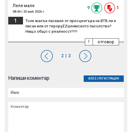
Леле мале
9
1
08:46 | 20 май 2026 г.
1
Този жалък пасквил от пресцентъра на ВТБ ли е
писан или от тероруZZшлямското пасолство?
Нищо общо с реалносст!!!!!
!
отговор
Напиши коментар
ВЛЕЗ
|
РЕГИСТРАЦИЯ