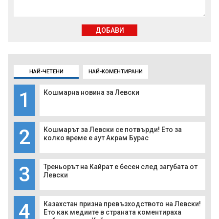
ДОБАВИ
НАЙ-ЧЕТЕНИ
НАЙ-КОМЕНТИРАНИ
1
Кошмарна новина за Левски
2
Кошмарът за Левски се потвърди! Ето за
колко време е аут Акрам Бурас
3
Треньорът на Кайрат е бесен след загубата от
Левски
4
Казахстан призна превъзходството на Левски!
Ето как медиите в страната коментираха