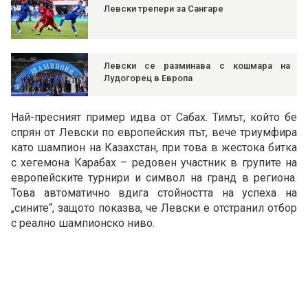
Левски трепери за Сангаре
Левски се разминава с кошмара на
Лудогорец в Европа
Най-пресният пример идва от Сабах. Тимът, който бе
спрян от Левски по европейския път, вече триумфира
като шампион на Казахстан, при това в жестока битка
с хегемона Карабах – редовен участник в групите на
европейските турнири и символ на гранд в региона.
Това автоматично вдига стойността на успеха на
„сините“, защото показва, че Левски е отстранил отбор
с реално шампионско ниво.