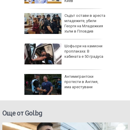
е
Киев
арежда
Съдът остави в ареста
китайски
младежите, убили
0 и 16
Георги на Младежкия
хълм в Пловдив
я
Шофьори на камиони
проплакаха: В
кабината е 50 градуса
с счупен
Антимигрантски
 край
протести в Англия,
има арестувани
Още от Gol.bg