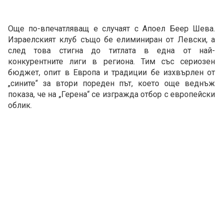
Още по-впечатляващ е случаят с Апоел Беер Шева.
Израелският клуб също бе елиминиран от Левски, а
след това стигна до титлата в една от най-
конкурентните лиги в региона. Тим със сериозен
бюджет, опит в Европа и традиции бе изхвърлен от
„сините“ за втори пореден път, което още веднъж
показа, че на „Герена“ се изгражда отбор с европейски
облик.