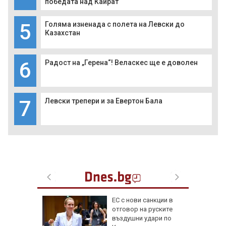
победата над Кайрат
5
Голяма изненада с полета на Левски до
Казахстан
6
Радост на „Герена“! Веласкес ще е доволен
7
Левски трепери и за Евертон Бала
 отряза
ЕС с нови санкции в
чи
отговор на руските
въздушни удари по