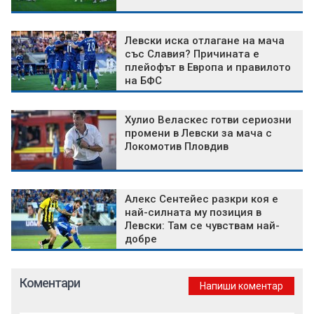
Левски иска отлагане на мача
със Славия? Причината е
плейофът в Европа и правилото
на БФС
Хулио Веласкес готви сериозни
промени в Левски за мача с
Локомотив Пловдив
Алекс Сентейес разкри коя е
най-силната му позиция в
Левски: Там се чувствам най-
добре
Коментари
Напиши коментар