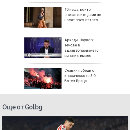
ят вот:
10 неща, които
 силната
елегантните дами не
на
носят през лятото
единение
лн. евро
Аркади Шарков:
роверки
Течове в
здравеопазването
винаги е имало
в:
Славия победи с
о, което
класическото 3:0
Ботев Враца
Още от Gol.bg