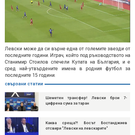
Loaded
:
Unmute
100.00%
Левски може да си върне една от големите звезди от
последните години. Играч, който под ръководството на
Станимир Стоилов спечели Купата на България, и е
сред най-утвърдените имена в родния футбол за
последните 15 години.
свързани статии
Шеметен трансфер! Левски брои 7-
цифрена сума за таран
Каква среща?! Босът Бостанджиев
отсвири "Левски на левскарите"