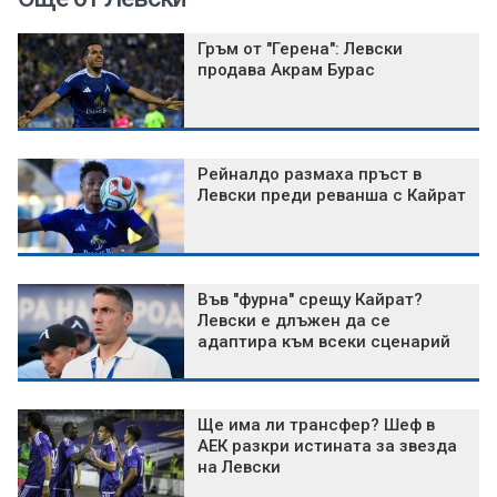
Гръм от "Герена": Левски
продава Акрам Бурас
Рейналдо размаха пръст в
Левски преди реванша с Кайрат
Във "фурна" срещу Кайрат?
Левски е длъжен да се
адаптира към всеки сценарий
Ще има ли трансфер? Шеф в
АЕК разкри истината за звезда
на Левски