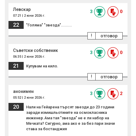
Левскар
3
0
07:21 | 2 юни 2026 г.
22
"Голяма" "звезда".........
!
отговор
Съветски собственик
3
0
06:35 | 2 юни 2026 г.
21
Купувам на кило.
!
отговор
анонимен
3
2
05:52 | 2 юни 2026 г.
20
Нали на Гейарена търсят звезди до 23 години
заради измишльотините на осмокласника
инженер.Ама тая "звезда" не е ли набор на
Мечката? Сигурно, ама ако е за без пари значи
става за бостанджия