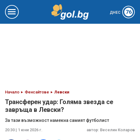
76
ДНЕС
Начало
Фенсайтове
Левски
Трансферен удар: Голяма звезда се
завръща в Левски?
За тази възможност намекна самият футболист
20:30 | 1 юни 2026 г.
автор:
Веселин Коларов