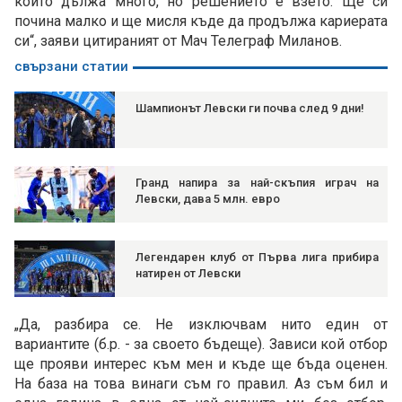
който дължа много, но решението е взето. Ще си
почина малко и ще мисля къде да продължа кариерата
си“, заяви цитираният от Мач Телеграф Миланов.
свързани статии
Шампионът Левски ги почва след 9 дни!
Гранд напира за най-скъпия играч на
Левски, дава 5 млн. евро
Легендарен клуб от Първа лига прибира
натирен от Левски
„Да, разбира се. Не изключвам нито един от
вариантите (б.р. - за своето бъдеще). Зависи кой отбор
ще прояви интерес към мен и къде ще бъда оценен.
На база на това винаги съм го правил. Аз съм бил и