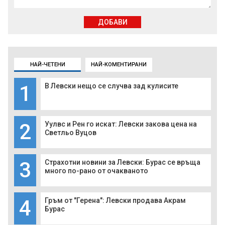
ДОБАВИ
НАЙ-ЧЕТЕНИ
НАЙ-КОМЕНТИРАНИ
1
В Левски нещо се случва зад кулисите
2
Уулвс и Рен го искат: Левски закова цена на
Светльо Вуцов
3
Страхотни новини за Левски: Бурас се връща
много по-рано от очакваното
4
Гръм от "Герена": Левски продава Акрам
Бурас