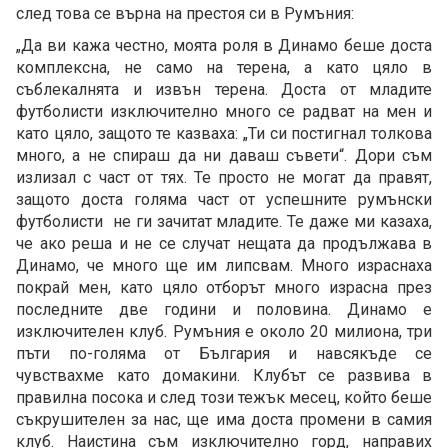
след това се върна на престоя си в Румъния:
„Да ви кажа честно, моята роля в Динамо беше доста
комплексна, не само на терена, а като цяло в
съблекалнята и извън терена. Доста от младите
футболисти изключително много се радват на мен и
като цяло, защото те казваха: „Ти си постигнал толкова
много, а не спираш да ни даваш съвети“. Дори съм
излизал с част от тях. Те просто не могат да правят,
защото доста голяма част от успешните румънски
футболисти не ги зачитат младите. Те даже ми казаха,
че ако реша и не се случат нещата да продължава в
Динамо, че много ще им липсвам. Много израснаха
покрай мен, като цяло отборът много израсна през
последните две години и половина. Динамо е
изключителен клуб. Румъния е около 20 милиона, три
пъти по-голяма от България и навсякъде се
чувствахме като домакини. Клубът се развива в
правилна посока и след този тежък месец, който беше
съкрушителен за нас, ще има доста промени в самия
клуб. Наистина съм изключително горд, направих