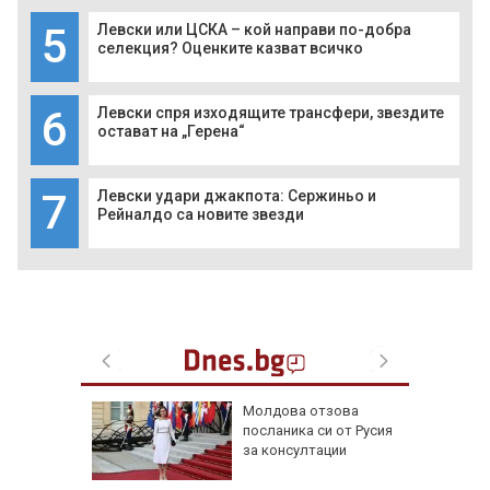
5
Левски или ЦСКА – кой направи по-добра
селекция? Оценките казват всичко
6
Левски спря изходящите трансфери, звездите
остават на „Герена“
7
Левски удари джакпота: Сержиньо и
Рейналдо са новите звезди
д
Молдова отзова
то:
посланика си от Русия
дирват
за консултации
 руините