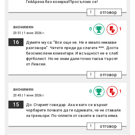
ГейАрена без козирка!Просълзих се!
!
отговор
анонимен
0
1
23:51 | 1 юни 2026 г.
16
Думите му са: "Все още не. Не е имало никакви
разговори". Четете преди да слагате ***. Доста
безсмислени коментари. И всъщност не е слаб
футболист. Но не знам дали точно такъв търсят
от Левски.
!
отговор
анонимен
0
1
23:45 | 1 юни 2026 г.
15
До: Старият говедар. Аха и като се върнат
чорбарите почвате да ги одумвате, че не ставали
за треньори. По-оплюти от своите в света няма.
!
отговор