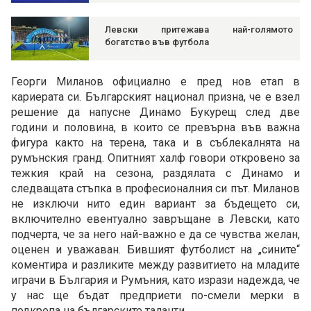
Левски притежава най-голямото
богатство във футбола
Георги Миланов официално е пред нов етап в
кариерата си. Българският национал призна, че е взел
решение да напусне Динамо Букурещ след две
години и половина, в които се превърна във важна
фигура както на терена, така и в съблекалнята на
румънския гранд. Опитният халф говори откровено за
тежкия край на сезона, раздялата с Динамо и
следващата стъпка в професионалния си път. Миланов
не изключи нито един вариант за бъдещето си,
включително евентуално завръщане в Левски, като
подчерта, че за него най-важно е да се чувства желан,
оценен и уважаван. Бившият футболист на „сините“
коментира и разликите между развитието на младите
играчи в България и Румъния, като изрази надежда, че
у нас ще бъдат предприети по-смели мерки в
подкрепа на българските таланти.