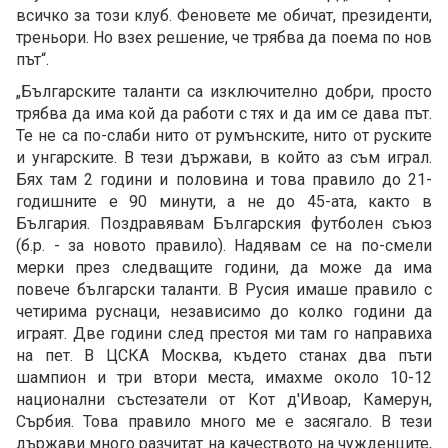
всичко за този клуб. Феновете ме обичат, президенти,
треньори. Но взех решение, че трябва да поема по нов
път“.
„Българските таланти са изключително добри, просто
трябва да има кой да работи с тях и да им се дава път.
Те не са по-слаби нито от румънските, нито от руските
и унгарските. В тези държави, в който аз съм играл.
Бях там 2 години и половина и това правило до 21-
годишните е 90 минути, а не до 45-ата, както в
България. Поздравявам Българския футболен cъюз
(б.р. - за новото правило). Надявам се на по-смели
мерки през следващите години, да може да има
повече български таланти. В Русия имаше правило с
четирима руснаци, независимо до колко години да
играят. Две години след престоя ми там го направиха
на пет. В ЦСКА Москва, където станах два пъти
шампион и три втори места, имахме около 10-12
национални състезатели от Кот д'Ивоар, Камерун,
Сърбия. Това правило много ме е засягало. В тези
държави много разчитат на качеството на чужденците,