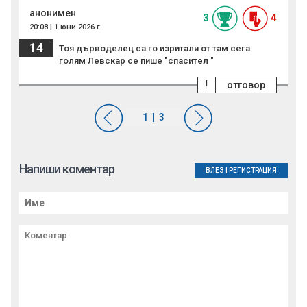
анонимен
3
4
20:08 | 1 юни 2026 г.
14
Тоя дърводелец са го изритали от там сега
голям Левскар се пише "спасител "
!
отговор
Напиши коментар
ВЛЕЗ
|
РЕГИСТРАЦИЯ