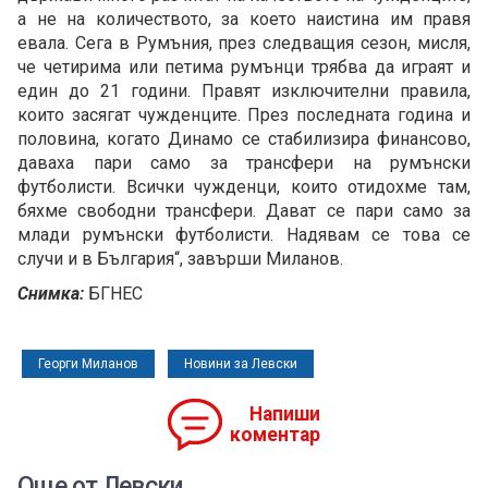
а не на количеството, за което наистина им правя
евала. Сега в Румъния, през следващия сезон, мисля,
че четирима или петима румънци трябва да играят и
един до 21 години. Правят изключителни правила,
които засягат чужденците. През последната година и
половина, когато Динамо се стабилизира финансово,
даваха пари само за трансфери на румънски
футболисти. Всички чужденци, които отидохме там,
бяхме свободни трансфери. Дават се пари само за
млади румънски футболисти. Надявам се това се
случи и в България“, завърши Миланов.
Снимка:
БГНЕС
Георги Миланов
Новини за Левски
Напиши
коментар
Още от Левски