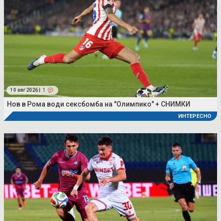
10 авг 2026 |
1
Нов в Рома води сексбомба на "Олимпико" + СНИМКИ
ИНТЕРЕСНО