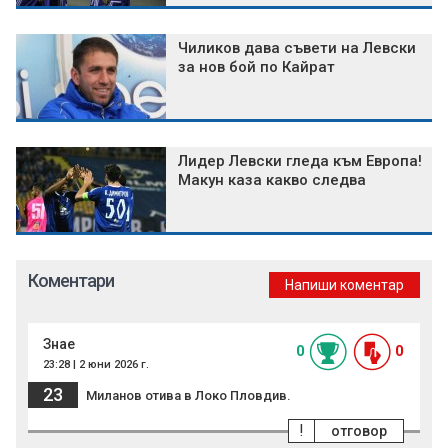
Чиликов дава съвети на Левски
за нов бой по Кайрат
Лидер Левски гледа към Европа!
Макун каза какво следва
Коментари
Напиши коментар
Знае
0
0
23:28 | 2 юни 2026 г.
23
Миланов отива в Локо Пловдив.
!
отговор