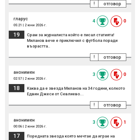
!
отговор
гларус
4
0
05:21 | 2 юни 2026 г.
19
Срам за журналиста който е писал статията!
Миланов вече е приключил с футбола поради
възрастта..
!
отговор
анонимен
3
0
02:57 | 2 юни 2026 г.
18
Каква да е звезда Миланов на 34 години, колкото
Едвин Джеси от Севлиево...
!
отговор
анонимен
3
1
00:06 | 2 юни 2026 г.
17
Поредната звезда която мечтае да играе на