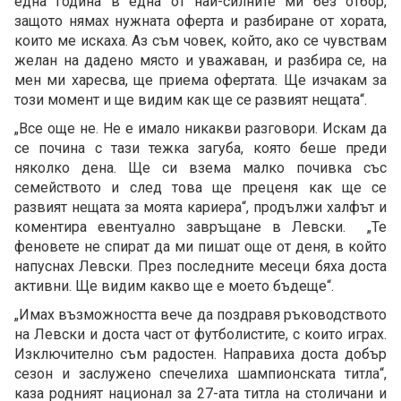
една година в една от най-силните ми без отбор,
защото нямах нужната оферта и разбиране от хората,
които ме искаха. Аз съм човек, който, ако се чувствам
желан на дадено място и уважаван, и разбира се, на
мен ми харесва, ще приема офертата. Ще изчакам за
този момент и ще видим как ще се развият нещата“.
„Все още не. Не е имало никакви разговори. Искам да
се почина с тази тежка загуба, която беше преди
няколко дена. Ще си взема малко почивка със
семейството и след това ще преценя как ще се
развият нещата за моята кариера“, продължи халфът и
коментира евентуално завръщане в Левски. „Те
феновете не спират да ми пишат още от деня, в който
напуснах Левски. През последните месеци бяха доста
активни. Ще видим какво ще е моето бъдеще“.
„Имах възможността вече да поздравя ръководството
на Левски и доста част от футболистите, с които играх.
Изключително съм радостен. Направиха доста добър
сезон и заслужено спечелиха шампионската титла“,
каза родният национал за 27-ата титла на столичани и