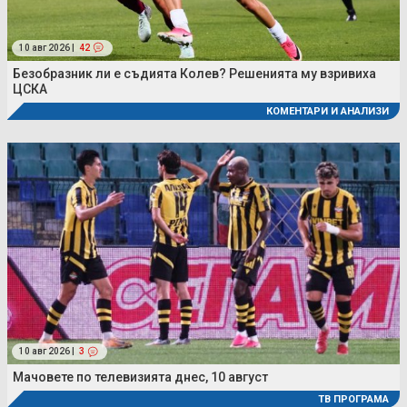
10 авг 2026 |
42
Безобразник ли е съдията Колев? Решенията му взривиха
ЦСКА
КОМЕНТАРИ И АНАЛИЗИ
10 авг 2026 |
3
Мачовете по телевизията днес, 10 август
ТВ ПРОГРАМА