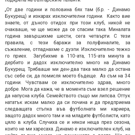
„От две години и половина бях там (б.р. - Динамо
Букурещ) и изкарах изключителни години. Както вие
знаете, от дъното отидох при този клуб, никой не
очакваше, че ще може да се спасим така. Миналата
година завършихме шести, сега четвърти. С тези
правила, с тези баражи за полуфиналите, за
съжаление, отпаднахме с дузпи. Изключително тежко
го приех. Загубихме в 110-ата, 115-ата минута в
дербито и дадох изключително много на Динамо
Букурещ. Трябваше ми ден-два така малко да остана
със себе си, да помисля моето бъдеще. Аз съм на 34
години. Чувствам се изключително здрав, много
добре. Мога да кажа, че в момента съм взел решение
да напусна клуба. Семейството също ми липсва. Оттук
нататък искам малко да си почина и да предприема
следващата стъпка във футболната ми кариера,
защото дадох много там и на младите футболисти, като
цяло в клуба. Случиха се и някои неща през сезона,
които не ми харесаха. Динамо е изключителен клуб, на