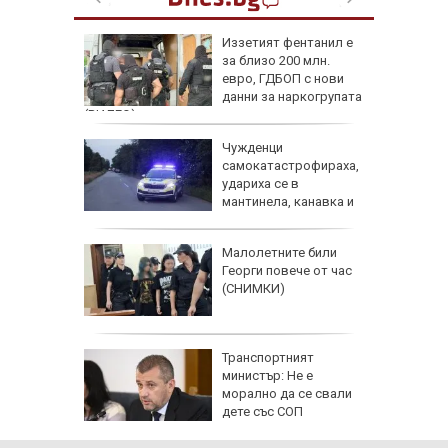
Иззетият фентанил е
костира
за близо 200 млн.
тваря
евро, ГДБОП с нови
тители
данни за наркогрупата
(ВИДЕО)
д
Чужденци
лии от 9
самокатастрофираха,
ма
удариха се в
без
мантинела, канавка и
дърво
аят на
Малолетните били
кетиране
Георги повече от час
ро по
(СНИМКИ)
ад 300
Транспортният
рипто за
министър: Не е
а:
морално да се свали
д
дете със СОП
 в София