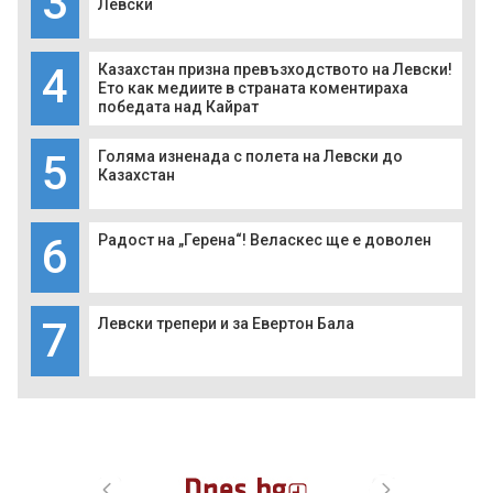
3
Левски
4
Казахстан призна превъзходството на Левски!
Ето как медиите в страната коментираха
победата над Кайрат
5
Голяма изненада с полета на Левски до
Казахстан
6
Радост на „Герена“! Веласкес ще е доволен
7
Левски трепери и за Евертон Бала