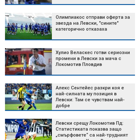
Олимпиакос отправи оферта за
звезда на Левски, "сините"
категорично отказаха
Хулио Веласкес готви сериозни
промени в Левски за мача с
Локомотив Пловдив
Алекс Сентейес разкри коя е
най-силната му позиция в
Левски: Там се чувствам най-
добре
Левски срещу Локомотив Пд:
Статистиката показва защо
„смърфовете“ са най-трудният