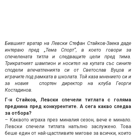
Бившият вратар на Левски Стефан Стайков-Заека даде
интервю пред „Тема Спорт“, в което говори за
спечелената титла и следващите цели пред тима.
Трикратният шампион и носител на купата със сините
сподели впечатленията си от Светослав Вуцов и
играчите под рамката в школата. Той каза мнението си и
за новия спортен директор на клуба Георги
Костадинов.
Г-н Стайков, Левски спечели титлата с голяма
преднина пред конкурентите. А сега какво следва
за отбора?
– Каквото играха през миналия сезон, вече е минало.
Левски спечели титлата напълно заслужено. Това
беше един от най-щастливите мигове за всички, които