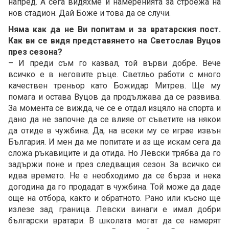
напред. А сега видяхме и намеренията за строежа на
нов стадион. Дай Боже и това да се случи.
Няма как да не Ви попитам и за вратарския пост.
Как ви се видя представянето на Светослав Вуцов
през сезона?
– И преди съм го казвал, той върви добре. Вече
всичко е в неговите ръце. Светльо работи с много
качествен треньор като Божидар Митрев. Ще му
помага и остава Вуцов да продължава да се развива.
За момента се вижда, че се е отдал изцяло на спорта и
дано да не започне да се влияе от съветите на някои
да отиде в чужбина. Да, на всеки му се играе извън
България. И мен да ме попитате и аз ще искам сега да
сложа ръкавиците и да отида. Но Левски трябва да го
задържи поне и през следващия сезон. За всичко си
идва времето. Не е необходимо да се бърза и нека
догодина да го продадат в чужбина. Той може да даде
още на отбора, както и обратното. Рано или късно ще
излезе зад граница. Левски винаги е имал добри
български вратари. В школата могат да се намерят