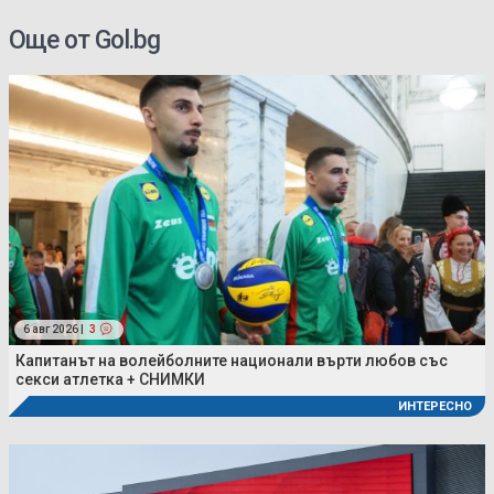
Още от Gol.bg
6 авг 2026 |
3
Капитанът на волейболните национали върти любов със
секси атлетка + СНИМКИ
ИНТЕРЕСНО