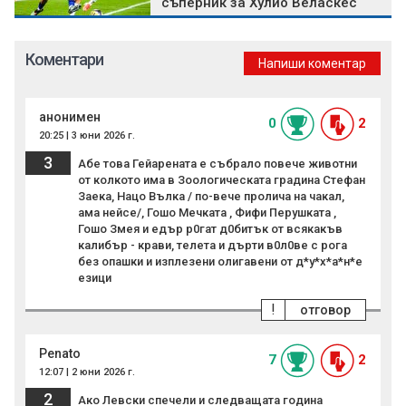
съперник за Хулио Веласкес
Коментари
Напиши коментар
анонимен
0
2
20:25 | 3 юни 2026 г.
3
Абе това Гейарената е събрало повече животни
от колкото има в Зоологическата градина Стефан
Заека, Нацо Вълка / по-вече пролича на чакал,
ама нейсе/, Гошо Мечката , Фифи Перушката ,
Гошо Змея и едър р0гат д0битък от всякакъв
калибър - крави, телета и дърти в0л0ве с рога
без опашки и изплезени олигавени от д*у*х*а*н*е
езици
!
отговор
Penato
7
2
12:07 | 2 юни 2026 г.
2
Ако Левски спечели и следващата година