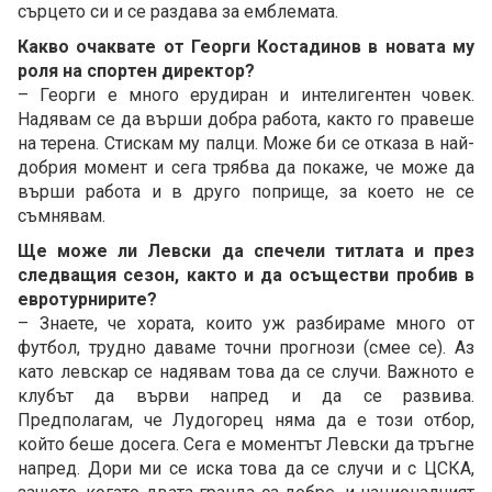
сърцето си и се раздава за емблемата.
Какво очаквате от Георги Костадинов в новата му
роля на спортен директор?
– Георги е много ерудиран и интелигентен човек.
Надявам се да върши добра работа, както го правеше
на терена. Стискам му палци. Може би се отказа в най-
добрия момент и сега трябва да покаже, че може да
върши работа и в друго поприще, за което не се
съмнявам.
Ще може ли Левски да спечели титлата и през
следващия сезон, както и да осъществи пробив в
евротурнирите?
– Знаете, че хората, които уж разбираме много от
футбол, трудно даваме точни прогнози (смее се). Аз
като левскар се надявам това да се случи. Важното е
клубът да върви напред и да се развива.
Предполагам, че Лудогорец няма да е този отбор,
който беше досега. Сега е моментът Левски да тръгне
напред. Дори ми се иска това да се случи и с ЦСКА,