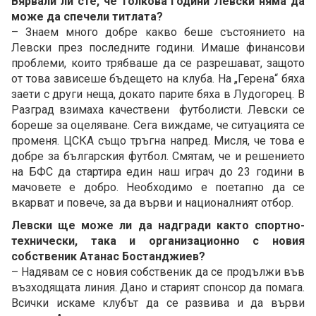
Вярвали ли сте, че толкова години Левски няма да
може да спечели титлата?
– Знаем много добре какво беше състоянието на
Левски през последните години. Имаше финансови
проблеми, които трябваше да се разрешават, защото
от това зависеше бъдещето на клуба. На „Герена“ бяха
заети с други неща, докато парите бяха в Лудогорец. В
Разград взимаха качествени футболисти. Левски се
бореше за оцеляване. Сега виждаме, че ситуацията се
променя. ЦСКА също тръгна напред. Мисля, че това е
добре за българския футбол. Смятам, че и решението
на БФС да стартира един наш играч до 23 години в
мачовете е добро. Необходимо е поетапно да се
вкарват и повече, за да върви и националният отбор.
Левски ще може ли да надгради както спортно-
технически, така и организационно с новия
собственик Атанас Бостанджиев?
– Надявам се с новия собственик да се продължи във
възходящата линия. Дано и старият спонсор да помага.
Всички искаме клубът да се развива и да върви