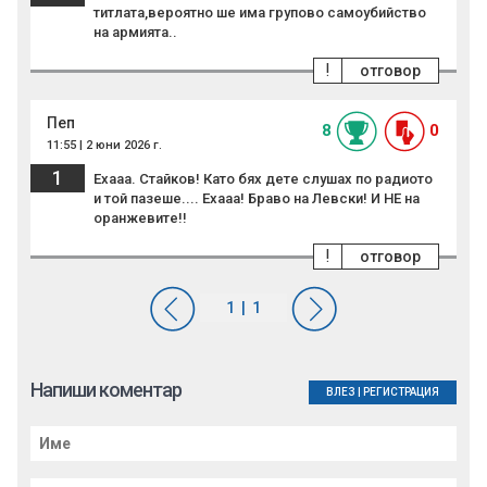
титлата,вероятно ше има групово самоубийство
на армията..
!
отговор
Пеп
8
0
11:55 | 2 юни 2026 г.
1
Ехааа. Стайков! Като бях дете слушах по радиото
и той пазеше.... Ехааа! Браво на Левски! И НЕ на
оранжевите!!
!
отговор
Напиши коментар
ВЛЕЗ
|
РЕГИСТРАЦИЯ