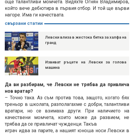
още талантливи момчета. Видяхте Огнян Владимиров,
който вече дебютира в първия отбор. И той ще върви
нагоре. Има ги качествата.
свързани статии
Левски влиза в жестока битка за халфа на
гранд
Извиват ръцете на Левски за голова
машина
Да ви разбирам, че Левски не трябва да привлича
нов вратар?
– Точно така. Аз съм против това, защото, когато бях
треньор в школата, разполагахме с добри, талантливи
вратари, но се взимаха други. При наличието на
качествени момчета, които може да развием, не
трябва да се привличат чужденци. Такъв
играч идва за парите, а нашият юноша носи Левски в