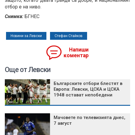
защото, когато двата гранда са добре, и националният
отбор е на ниво.
Снимка:
БГНЕС
Новини за Левски
Стефан Стайков
Напиши
коментар
Още от Левски
Българските отбори блестят в
Европа: Левски, ЦСКА и ЦСКА
1948 остават непобедени
Мачовете по телевизията днес,
7 август