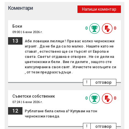
Коментари
Напиши коментар
Боки
0
0
09:00 | 6 юни 2026 г.
13
Абе ловешки люляци ! При вас колко чернокожи
играят . Да не би да са по малко . Нашите като не
стават , естествено ще се търсят от Европа и
света .Светът отдавна е отворен . Не се дели на
цветнокожи и бели . Вие ги делите , защото сте
капсулирани в своя свят . Изчистете мозъците си
, от тези предразсъдъци .
!
отговор
Съветски собственик
0
0
07:24 | 6 юни 2026 г.
12
Рублатане била силна а? Купувам на тон
чepнoкoжи roвeдa.
!
отговор