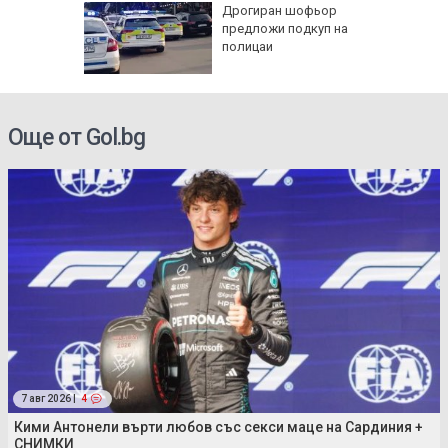
азлични
Дрогиран шофьор
тува в
предложи подкуп на
полицаи
Още от Gol.bg
7 авг 2026 |
4
Кими Антонели върти любов със секси маце на Сардиния +
СНИМКИ