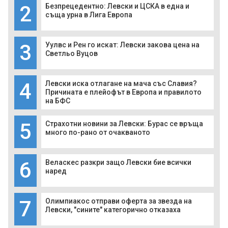
2
Безпрецедентно: Левски и ЦСКА в една и
съща урна в Лига Европа
3
Уулвс и Рен го искат: Левски закова цена на
Светльо Вуцов
4
Левски иска отлагане на мача със Славия?
Причината е плейофът в Европа и правилото
на БФС
5
Страхотни новини за Левски: Бурас се връща
много по-рано от очакваното
6
Веласкес разкри защо Левски бие всички
наред
7
Олимпиакос отправи оферта за звезда на
Левски, "сините" категорично отказаха