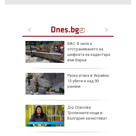
фьор
ВАС: В сила е
 евро
отстраняването на
ицаи
шефката на кадастъра
във Варна
затвори
Руска атака в Украйна:
я път
13 убити и над 90
спират
ранени
 разби в
Д-р Спасова:
о, има
Тропичните нощи в
България зачестяват