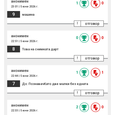
анонимен
1
0
23:01 | 5 юни 2026 г.
9
машина
!
отговор
анонимен
0
0
22:51 | 5 юни 2026 г.
8
Това на снимката дарт
!
отговор
анонимен
1
1
22:44 | 5 юни 2026 г.
7
До: ПознавачКато две малки без едната
!
отговор
анонимен
2
0
22:33 | 5 юни 2026 г.