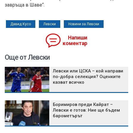
завръща в Шаве“.
Давид Кусо
Левски
Новини за Левски
Напиши
коментар
Още от Левски
Левски или ЦСКА – кой направи
по-добра селекция? Оценките
казват всичко
Боримиров преди Кайрат –
Левски е готов: Ние ще бъдем
барометърът