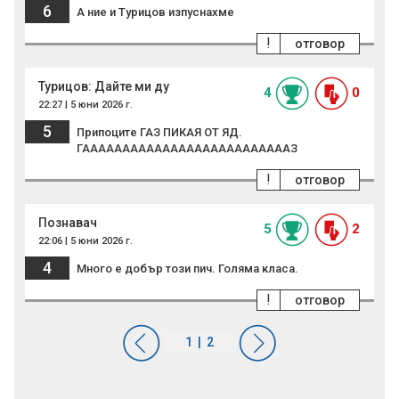
6
А ние и Турицов изпуснахме
!
отговор
Турицов: Дайте ми ду
4
0
22:27 | 5 юни 2026 г.
5
Припоците ГАЗ ПИКАЯ ОТ ЯД.
ГААААААААААААААААААААААААААЗ
!
отговор
Познавач
5
2
22:06 | 5 юни 2026 г.
4
Много е добър този пич. Голяма класа.
!
отговор