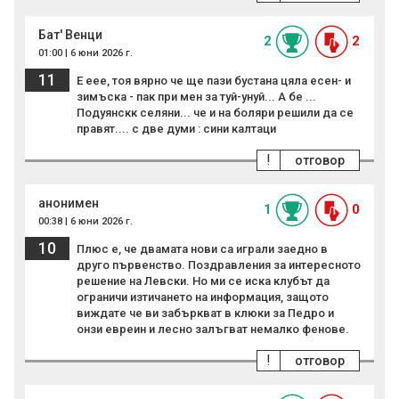
Бат' Венци
2
2
01:00 | 6 юни 2026 г.
11
Е еее, тоя вярно че ще пази бустана цяла есен- и
зимъска - пак при мен за туй-унуй... А бе ...
Подуянскк селяни... че и на боляри решили да се
правят.... с две думи : сини калтаци
!
отговор
анонимен
1
0
00:38 | 6 юни 2026 г.
10
Плюс е, че двамата нови са играли заедно в
друго първенство. Поздравления за интересното
решение на Левски. Но ми се иска клубът да
ограничи изтичането на информация, защото
виждате че ви забъркват в клюки за Педро и
онзи евреин и лесно залъгват немалко фенове.
!
отговор