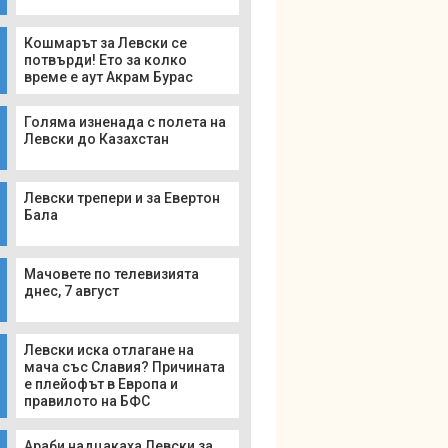
Кошмарът за Левски се
потвърди! Ето за колко
време е аут Акрам Бурас
Голяма изненада с полета на
Левски до Казахстан
Левски трепери и за Евертон
Бала
Мачовете по телевизията
днес, 7 август
Левски иска отлагане на
мача със Славия? Причината
е плейофът в Европа и
правилото на БФС
Араби надцакаха Левски за