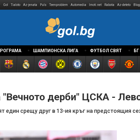
r
Gol
Tialoto
Az-jenata
Puls
Teenproblem
Automedia
Imoti.net
Rabota
Az-deteto
Blog
ПРОГРАМА
ШАМПИОНСКА ЛИГА
ФУТБОЛ СВЯТ
БГ
 "Вечното дерби" ЦСКА - Лев
т един срещу друг в 13-ия кръг на предстоящия се