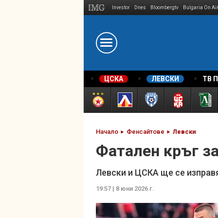
Investor
Dnes
Bloombergtv
Bulgaria On Ai
Megavselena.bg
ЦСКА
ЛЕВСКИ
ТВ 
Начало
Фенсайтове
Левски
Фатален кръг за
Левски и ЦСКА ще се изправя
19:57 | 8 юни 2026 г.