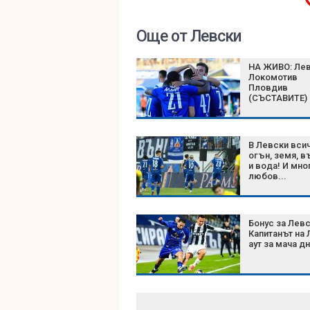
Още от Левски
НА ЖИВО: Лев
Локомотив
Пловдив
(СЪСТАВИТЕ)
В Левски вси
огън, земя, в
и вода! И мно
любов...
Бонус за Левс
Капитанът на 
аут за мача д