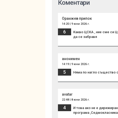
Коментари
Оранжев припок
14:20 | 9 юни 2026 г.
6
Какво ЦСКА , ние сме си Ц
да се забравя
анонимен
14:19 | 9 юни 2026 г.
5
Няма по нагло същество 
avatar
22:48 | 8 юни 2026 г.
4
И това ако не е дирижиран
програма ,Седмокласника 