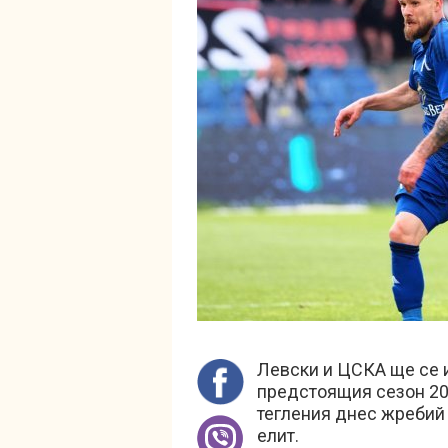
Левски и ЦСКА ще се и
предстоящия сезон 202
тегления днес жребий 
елит.