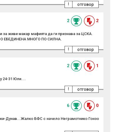
!
отговор
2
2
ои за живи макар мафията да ги признава за ЦСКА.
ПО ЕБЕДИНЕНА МНОГО ПО СИЛНА.
!
отговор
2
1
24-31 Юли....
!
отговор
6
0
ки-Дунав...Жалко БФС с начело Неграмотнико Гонзо