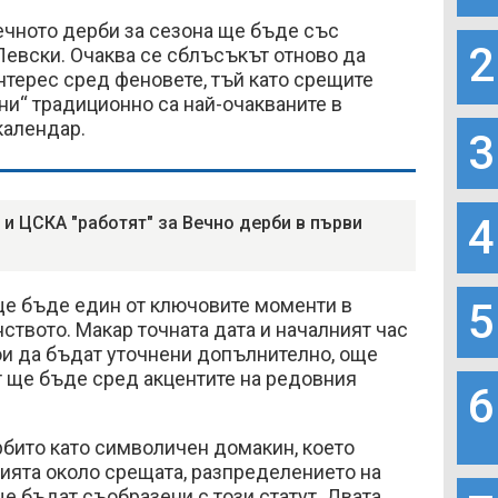
ечното дерби за сезона ще бъде със
2
евски. Очаква се сблъсъкът отново да
терес сред феновете, тъй като срещите
ни“ традиционно са най-очакваните в
календар.
3
4
 и ЦСКА "работят" за Вечно дерби в първи
ще бъде един от ключовите моменти в
5
ството. Макар точната дата и началният час
ои да бъдат уточнени допълнително, още
ът ще бъде сред акцентите на редовния
6
рбито като символичен домакин, което
цията около срещата, разпределението на
ще бъдат съобразени с този статут. Двата