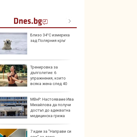
Близо 34°C измериха
Toyota
зад Полярния кръг
999 9
търси
Тренировка за
Защо 
дълголетие: 6
остав
упражнения, които
жегат
всяка жена след 40
а да прави
МВнР: Настояваме Ива
Автом
Михайлова да получи
под з
достъп до адекватна
на дв
медицинска грижа
7 идеи за "Направи си
Карав
сам" за дома
най-г