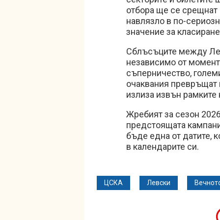
отбора ще се срещнат 
навлязло в по-сериозн
значение за класиране
Сблъсъците между Лев
независимо от момент
съперничество, голем
очаквания превръщат в
излиза извън рамките
Жребият за сезон 2026
предстоящата кампания
бъде една от датите, 
в календарите си.
ЦСКА
Левски
Вечнот