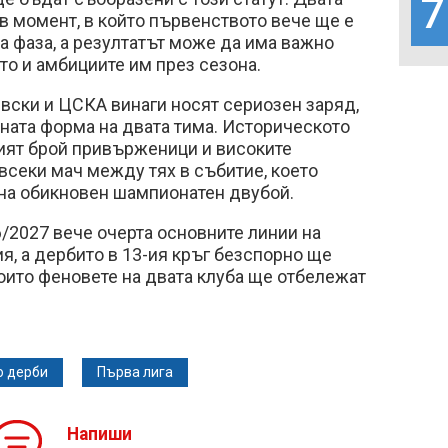
7
в момент, в който първенството вече ще е
а фаза, а резултатът може да има важно
то и амбициите им през сезона.
ски и ЦСКА винаги носят сериозен заряд,
ната форма на двата тима. Историческото
ият брой привърженици и високите
секи мач между тях в събитие, което
 на обикновен шампионатен двубой.
/2027 вече очерта основните линии на
, а дербито в 13-ия кръг безспорно ще
които феновете на двата клуба ще отбележат
о дерби
Първа лига
Напиши