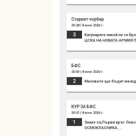
Старият чорбар
20:28 | 8 юни 2026 г.
3
Катунарите никой не ги бр
ЦСКА НА НОВАТА АРМИЯ 
БФС
20:03 | 8 юни 2026 г.
2
Мачовете ще бъдат между 
КУР ЗА БФС
20:01 | 8 юни 2026 г.
1
Знаех си,Първи кръг Левс
ОСМОКЛАСНИКА....