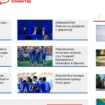
коментар
ски –
ОФИЦИАЛНО:
Левски се раздели
Централна емисия
с директор
чко е
Левски иска
След всяка
ъздух
отлагане на мача
катастрофа -
го
със Славия?
Причината е
обещания и проверки:
плейофът в Европа
Колко още жертви са
и правилото на БФС
нужни за реални действия?
трябв
ки:
Левски без петима
Арктика счупи
Локо е
контузени срещу
температурен рекорд
нес
Локо днес
с почти 34°C зад
Полярния кръг
Пожари изпепеляват
Балканите, а