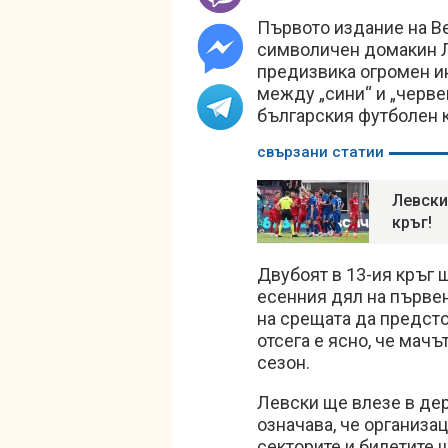
Първото издание на В
символичен домакин Л
предизвика огромен ин
между „сини“ и „черве
българския футболен 
свързани статии
Левски
кръг!
Двубоят в 13-ия кръг 
есенния дял на първен
на срещата да предст
отсега е ясно, че мач
сезон.
Левски ще влезе в де
означава, че организа
секторите и билетите 