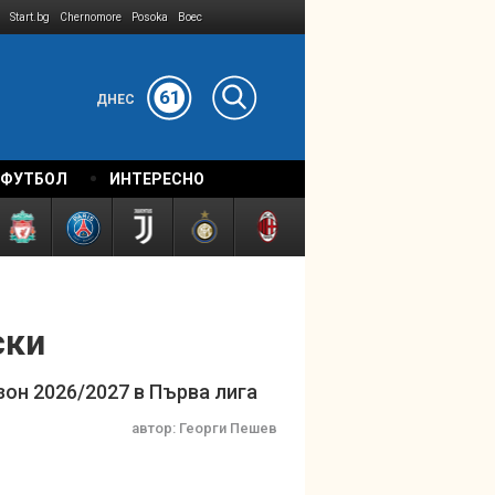
Start.bg
Chernomore
Posoka
Boec
61
ДНЕС
 ФУТБОЛ
ИНТЕРЕСНО
ски
зон 2026/2027 в Първа лига
автор:
Георги Пешев