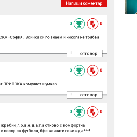
Напиши коментар
рекордните горещини
изострят кризата в
Европа
0
0
СКА -София . Всички си го знаем и никога не трябва
!
отговор
0
0
от ПРИПОКА комунист шумкар
!
отговор
0
0
 жребии ,г.о.в.е.д.а.т.а отново с комфортна
е позор за футбола, бфс вечните говежди ***!