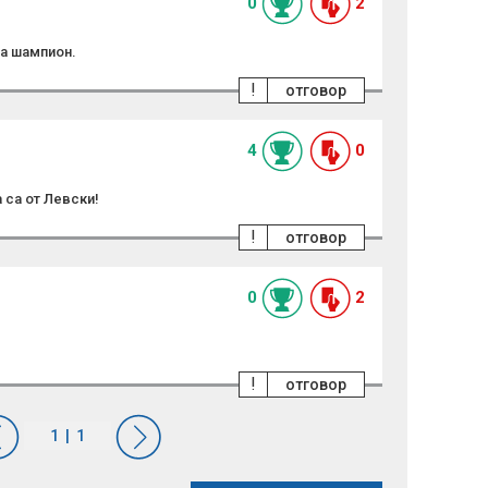
0
2
та шампион.
!
отговор
4
0
 са от Левски!
!
отговор
0
2
!
отговор