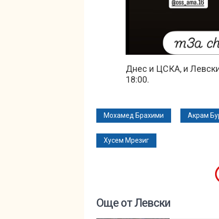
Днес и ЦСКА, и Левски
18:00.
Мохамед Брахими
Акрам Бу
Хусем Мрезиг
Още от Левски