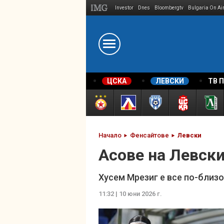
Investor
Dnes
Bloombergtv
Bulgaria On Ai
Megavselena.bg
ЦСКА
ЛЕВСКИ
ТВ 
Начало
Фенсайтове
Левски
Асове на Левски
Хусем Мрезиг е все по-близо
11:32 | 10 юни 2026 г.