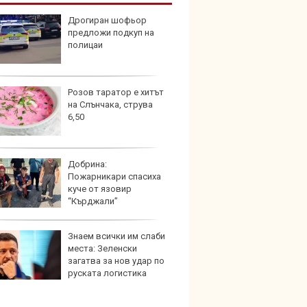
Дрогиран шофьор
Шестг
предложи подкуп на
кола 
полицаи
пешех
Розов таратор е хитът
Audi 
на Слънчака, струва
неста
6,50
удълж
Добрина:
Защо 
Пожарникари спасиха
конск
куче от язовир
решав
“Кърджали”
пътя
Знаем всички им слаби
Петте
места: Зеленски
герма
загатва за нов удар по
руската логистика