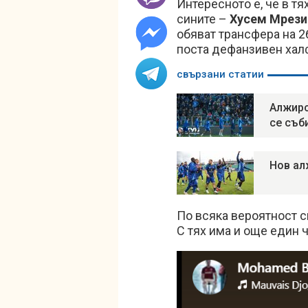
Интересното е, че в т
сините –
Хусем Мрези
обяват трансфера на 2
поста дефанзивен хал
свързани статии
Алжирс
се съб
Нов ал
По всяка вероятност с
С тях има и още един 