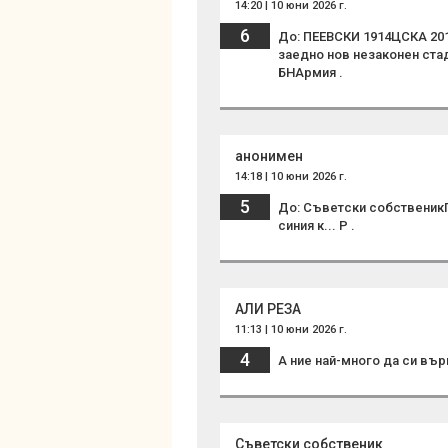
14:20 | 10 юни 2026 г.
6
До: ПЕЕВСКИ 1914ЦСКА 2016
заедно нов незаконен ста
БНАрмия .
анонимен
14:18 | 10 юни 2026 г.
5
До: Съветски собственик
синия к... Р .
АЛИ РЕЗА
11:13 | 10 юни 2026 г.
4
А ние най-много да си вър
Съветски собственик