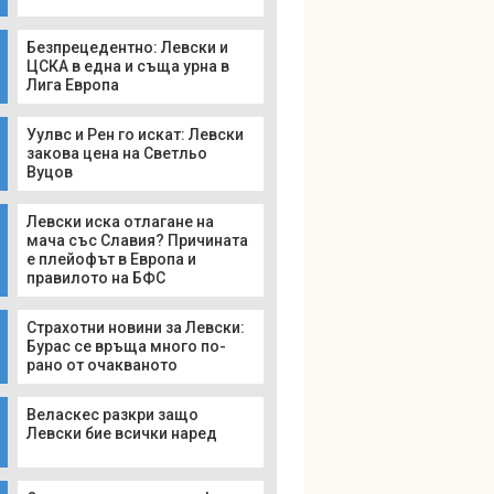
Безпрецедентно: Левски и
ЦСКА в една и съща урна в
Лига Европа
Уулвс и Рен го искат: Левски
закова цена на Светльо
Вуцов
Левски иска отлагане на
мача със Славия? Причината
е плейофът в Европа и
правилото на БФС
Страхотни новини за Левски:
Бурас се връща много по-
рано от очакваното
Веласкес разкри защо
Левски бие всички наред