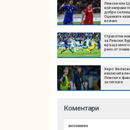
Левски или Ц
кой направи п
добра селекц
Оценките каз
всичко
Страхотни но
за Левски: Бу
връща много 
рано от очакв
Херо: Веласк
изключителен
Левски е фав
за титлата
Коментари
анонимен