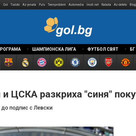
r
Gol
Tialoto
Az-jenata
Puls
Teenproblem
Automedia
Imoti.net
Rabota
Az-deteto
Blog
ПРОГРАМА
ШАМПИОНСКА ЛИГА
ФУТБОЛ СВЯТ
БГ
 и ЦСКА разкриха "синя" пок
 до подпис с Левски