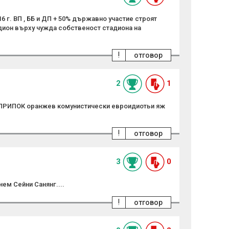
 г. ВП , ББ и ДП + 50% държавно участие строят
дион върху чужда собственост стадиона на
!
отговор
2
1
ПРИПОК оранжев комунистически евроидиотьи яж
!
отговор
3
0
нем Сейни Санянг....
!
отговор