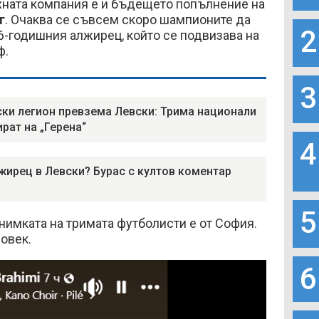
яхната компания е и бъдещето попълнение на
г
. Очаква се съвсем скоро шампионите да
2
6-годишния алжирец, който се подвизава на
ф.
3
ки легион превзема Левски: Трима национали
ират на „Герена“
4
жирец в Левски? Бурас с култов коментар
5
нимката на тримата футболисти е от София.
човек.
6