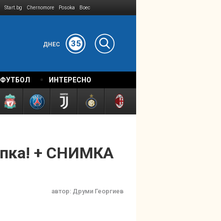
Start.bg
Chernomore
Posoka
Boec
35
ДНЕС
 ФУТБОЛ
ИНТЕРЕСНО
упка! + СНИМКА
автор:
Друми Георгиев