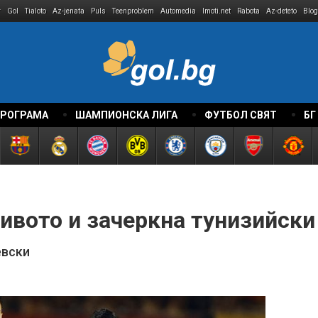
r
Gol
Tialoto
Az-jenata
Puls
Teenproblem
Automedia
Imoti.net
Rabota
Az-deteto
Blog
ПРОГРАМА
ШАМПИОНСКА ЛИГА
ФУТБОЛ СВЯТ
БГ
ивото и зачеркна тунизийски
евски