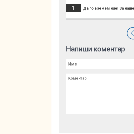
1
Да го вземем ние! За наше
Напиши коментар