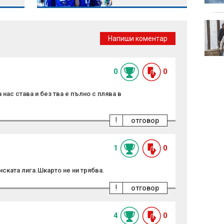
прост
Крокодили край
домовете:
Напиши коментар
Покачването на
езерата в Кения носи
нова опасност
0
0
 нас става и без тва е пълно с плява в
!
отговор
1
0
ската лига.Шкарто не ни трябва.
!
отговор
4
0