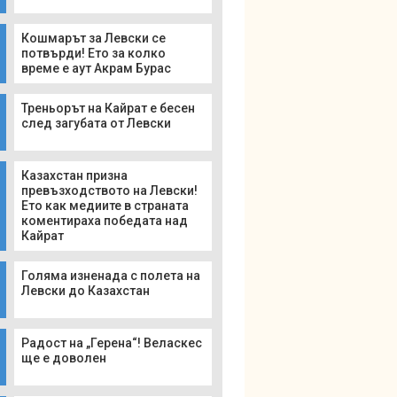
Кошмарът за Левски се
потвърди! Ето за колко
време е аут Акрам Бурас
Треньорът на Кайрат е бесен
след загубата от Левски
Казахстан призна
превъзходството на Левски!
Ето как медиите в страната
коментираха победата над
Кайрат
Голяма изненада с полета на
Левски до Казахстан
Радост на „Герена“! Веласкес
ще е доволен