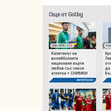
Още от Gol.bg
6 авг 2026 |
3
6 ав
Капитанът на
Кр
волейболните
Ле
национали върти
от
любов със секси
да
атлетка + СНИМКИ
Бъ
ИНТЕРЕСНО