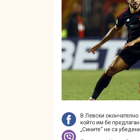
В Левски окончателно
който им бе предлаган
„Сините“ не са убеден