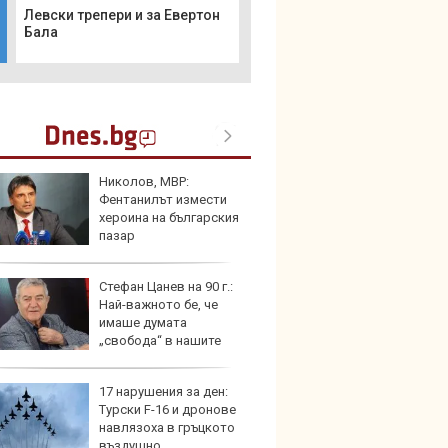
Левски трепери и за Евертон
Бала
Николов, МВР:
Пет с
Фентанилът измести
Mazda
хероина на българския
пазар
Стефан Цанев на 90 г.:
Защо 
Най-важното бе, че
замес
имаше думата
спира
„свобода“ в нашите
ве
17 нарушения за ден:
Над м
Турски F-16 и дронове
Tesla 
навлязоха в гръцкото
разпа
въздушно
окачв