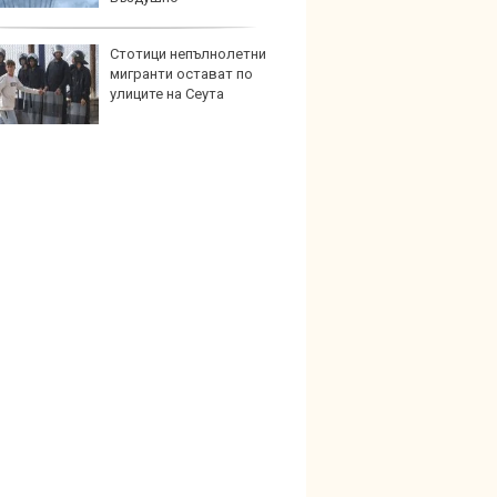
ранство
Стотици непълнолетни
Герма
мигранти остават по
Ferrari
улиците на Сеута