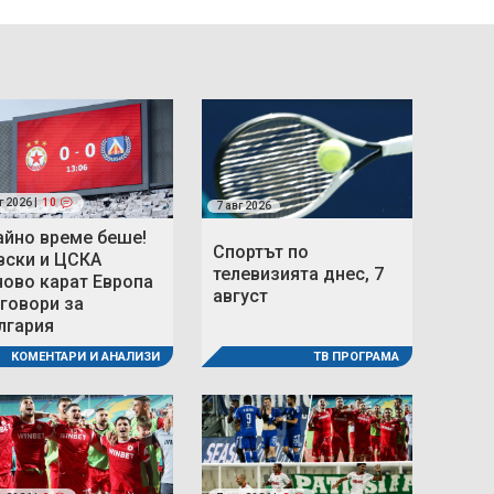
г 2026 |
10
7 авг 2026
айно време беше!
Спортът по
вски и ЦСКА
телевизията днес, 7
ново карат Европа
август
 говори за
лгария
ТВ ПРОГРАМА
КОМЕНТАРИ И АНАЛИЗИ