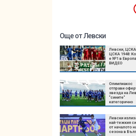
Още от Левски
Левски, ЦСКА
ЦСКА 1948: К
е №1 в Европа
ВИДЕО
Олимпиакос
отправи офер
звезда на Лев
"сините"
категорично
отказаха
Левски излиз
най-тежкия с
от началото н
сезона в Бъл