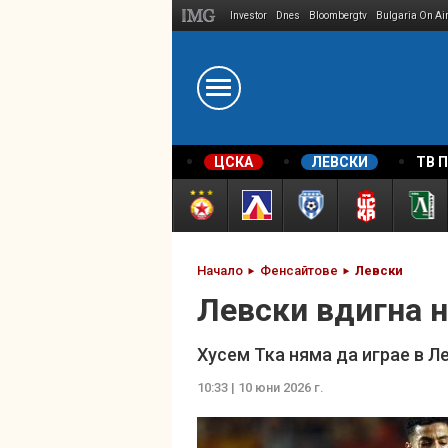
Investor
Dnes
Bloombergtv
Bulgaria On Ai
Megavselena.bg
ЦСКА
ЛЕВСКИ
ТВ 
Начало
Фенсайтове
Левски
Левски вдигна н
Хусем Тка няма да играе в Л
10:33 | 10 юни 2026 г.