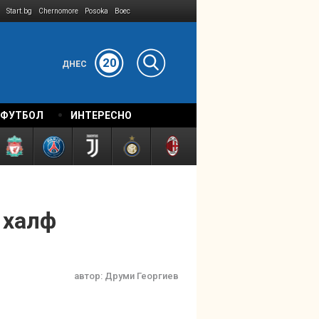
Start.bg
Chernomore
Posoka
Boec
20
ДНЕС
 ФУТБОЛ
ИНТЕРЕСНО
 халф
автор:
Друми Георгиев