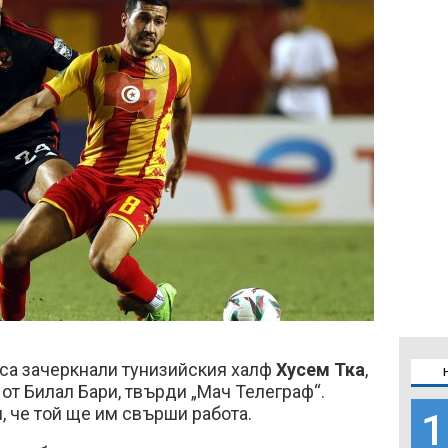
 са зачеркнали тунизийския халф
Хусем Тка
,
 от Билал Бари, твърди „Мач Телеграф“.
и, че той ще им свърши работа.
1