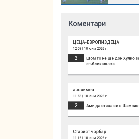
Коментари
ЦЕЦА-ЕВРОПИЗДЕЦА
12:09 | 10 юни 2026 г.
3
Щом го не ще дон Хулио за
съблекалнята.
анонимен
11:56 | 10 юни 2026 г.
2
Ами да отива се в Шампион
Старият чорбар
11:16 | 10 юни 2026 г.