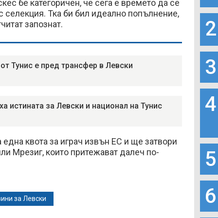
кес бе категоричен, че сега е времето да се
с селекция. Тка би бил идеално попълнение,
2
тчитат запознат.
3
 от Тунис е пред трансфер в Левски
4
ха истината за Левски и национал на Тунис
 една квота за играч извън ЕС и ще затвори
или Мрезиг, които притежават далеч по-
5
6
ини за Левски