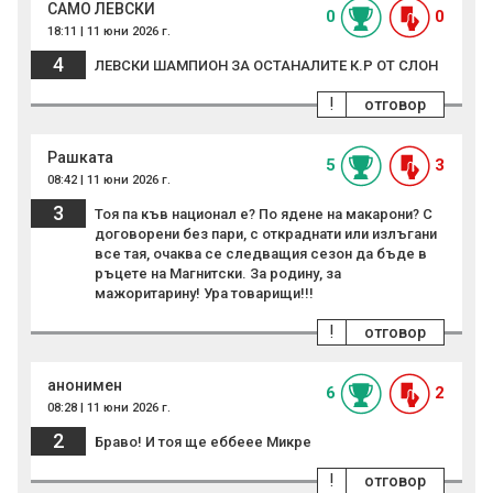
САМО ЛЕВСКИ
0
0
18:11 | 11 юни 2026 г.
4
ЛЕВСКИ ШАМПИОН ЗА ОСТАНАЛИТЕ К.Р ОТ СЛОН
!
отговор
Рашката
5
3
08:42 | 11 юни 2026 г.
3
Тоя па къв национал е? По ядене на макарони? С
договорени без пари, с откраднати или излъгани
все тая, очаква се следващия сезон да бъде в
ръцете на Магнитски. За родину, за
мажоритарину! Ура товарищи!!!
!
отговор
анонимен
6
2
08:28 | 11 юни 2026 г.
2
Браво! И тоя ще еббеее Микре
!
отговор