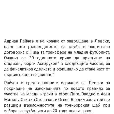
Адриан Райчев е на крачка от завръщане в Левски,
след като ръководството на клуба е постигнало
договорка с Пиза за трансфера на младия футболист.
Очаква се 20-годишното крило да пристигне на
стадион „Георги Аспарухов“ в следващите часове, за
да финализира сделката и официално да стане част от
първия състав на „сините“.
Райчев е сред основните варианти на Левски за
покриване на изискванията по новото правило за
участие на млади играчи в efbet Лига. Заедно с Асен
Митков, Стивън Стоянчов и Огнян Владимиров, той ще
разшири възможностите на треньорския щаб при
избора на футболисти до 23-годишна възраст.