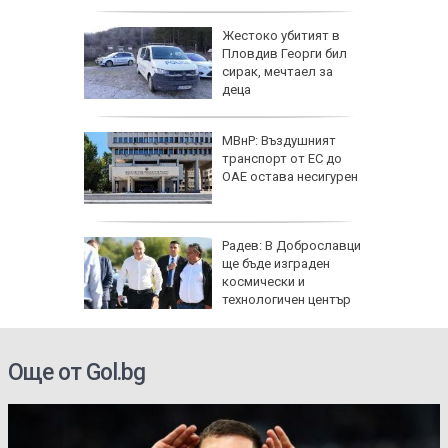
избухна
Жестоко убитият в
" край
Пловдив Георги бил
сирак, мечтаел за
деца
я
МВнР: Въздушният
транспорт от ЕС до
ОАЕ остава несигурен
га
Радев: В Доброславци
ащането
ще бъде изграден
 август
космически и
технологичен център
Още от Gol.bg