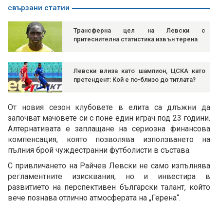
свързани статии
Трансферна цел на Левски с
притеснителна статистика извън терена
Левски влиза като шампион, ЦСКА като
претендент: Кой е по-близо до титлата?
От новия сезон клубовете в елита са длъжни да
започват мачовете си с поне един играч под 23 години.
Алтернативата е заплащане на сериозна финансова
компенсация, която позволява използването на
пълния брой чуждестранни футболисти в състава.
С привличането на Райчев Левски не само изпълнява
регламентните изисквания, но и инвестира в
развитието на перспективен български талант, който
вече познава отлично атмосферата на „Герена“.