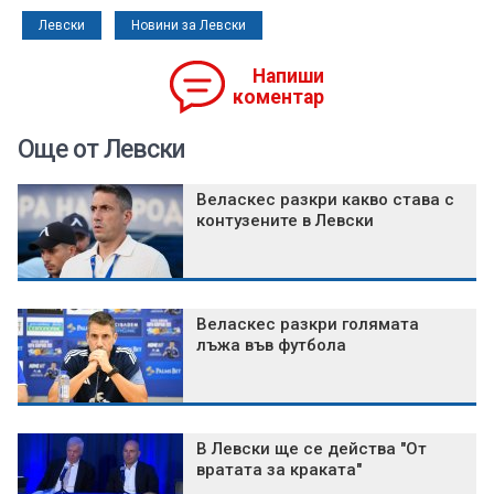
Левски
Новини за Левски
Напиши
коментар
Още от Левски
Веласкес разкри какво става с
контузените в Левски
Веласкес разкри голямата
лъжа във футбола
В Левски ще се действа "От
вратата за краката"