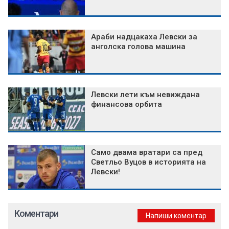
Араби надцакаха Левски за
анголска голова машина
Левски лети към невиждана
финансова орбита
Само двама вратари са пред
Светльо Вуцов в историята на
Левски!
Коментари
Напиши коментар