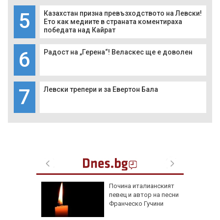
5
Казахстан призна превъзходството на Левски!
Ето как медиите в страната коментираха
победата над Кайрат
6
Радост на „Герена“! Веласкес ще е доволен
7
Левски трепери и за Евертон Бала
тирате
Почина италианският
с в PDF
певец и автор на песни
Франческо Гучини