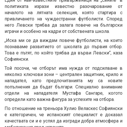
Един от най-известните привърженици на „сините“ в
политиката изрази известно разочарование от
началото на лятната селекция, която стартира с
привличането на чуждестранни футболисти. Според
него Левски трябва да залага повече на български
играчи и особено на кадри от собствената школа.
„Иска ми се да виждам повече футболисти, на които
познаваме развитието от школата до първия отбор.
Това е пътят, по който трябва да върви Левски“, каза
Софиянски.
Той посочи, че отборът има нужда от подсилване в
няколко ключови зони – централен защитник, крило и
нападател, като предпочитанията му са новите
попълнения да бъдат българи. Специално внимание
отдели на нападателя Мустафа Сангаре, когото
определи като важна фигура за успехите на отбора.
По отношение на треньора Хулио Веласкес Софиянски
е категоричен, че испанският специалист е доказал
качествата си и е успял да изгради добра атмосфера и