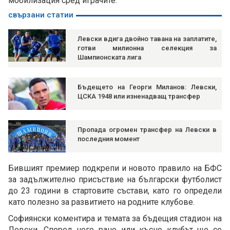
мобилизация сред играчите.
свързани статии
Левски вдига двойно тавана на заплатите,
готви милионна селекция за
Шампионската лига
Бъдещето на Георги Миланов: Левски,
ЦСКА 1948 или изненадващ трансфер
Пропада огромен трансфер на Левски в
последния момент
Бившият премиер подкрепи и новото правило на БФС
за задължително присъствие на български футболист
до 23 години в стартовите състави, като го определи
като полезно за развитието на родните клубове.
Софиянски коментира и темата за бъдещия стадион на
Левски. Според него рано или късно клубът ще се