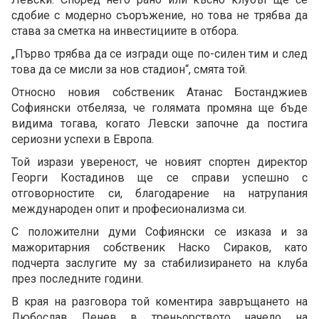
сдобие с модерно съоръжение, но това не трябва да
става за сметка на инвестициите в отбора.
„Първо трябва да се изгради още по-силен тим и след
това да се мисли за нов стадион“, смята той.
Относно новия собственик Атанас Бостанджиев
Софиянски отбеляза, че голямата промяна ще бъде
видима тогава, когато Левски започне да постига
сериозни успехи в Европа.
Той изрази увереност, че новият спортен директор
Георги Костадинов ще се справи успешно с
отговорностите си, благодарение на натрупания
международен опит и професионализма си.
С положителни думи Софиянски се изказа и за
мажоритарния собственик Наско Сираков, като
подчерта заслугите му за стабилизирането на клуба
през последните години.
В края на разговора той коментира завръщането на
Любослав Пенев в треньорството начело на