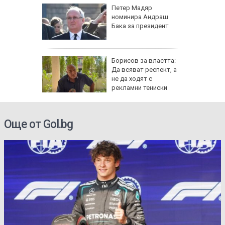
е в
Петер Мадяр
нираха
номинира Андраш
за
Бака за президент
Борисов за властта:
асегнал
Да всяват респект, а
ра
не да ходят с
рекламни тениски
се полз
Още от Gol.bg