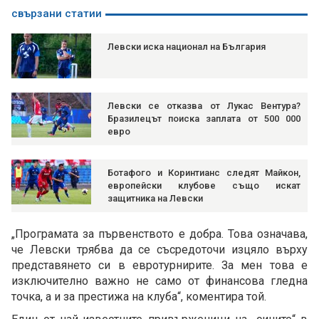
свързани статии
Левски иска национал на България
Левски се отказва от Лукас Вентура?
Бразилецът поиска заплата от 500 000
евро
Ботафого и Коринтианс следят Майкон,
европейски клубове също искат
защитника на Левски
„Програмата за първенството е добра. Това означава,
че Левски трябва да се съсредоточи изцяло върху
представянето си в евротурнирите. За мен това е
изключително важно не само от финансова гледна
точка, а и за престижа на клуба“, коментира той.