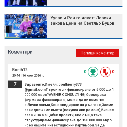
Уулвс и Рен го искат: Левски
закова цена на Светльо Вуцов
Коментари
Напиши коментар
Bonth12
0
0
20:44 | 16 юни 2026 г.
7
Здравейте,Имейл: bonthierry373
@gmail.comТърсите ли финансиране от 5 000 до 1
000 000 евро?AVENIR CONSULTING, брокерска
фирма за финансиране, може да ви помогне
с:Лични заеми,Консолидиране на дългове,Заеми
за недвижими имоти (покупка или ремонт),Бизнес
заеми.За мащабни проекти, ние също така
структурираме финансиране до 150 000 000 евро
чрез нашите инвестиционни партньори.За да