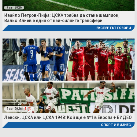
9 авг 2026
Ивайло Петров-Пифа: ЦСКА трябва да стане шампион,
Вальо Илиев е един от най-силните трансфери
ЕКСПЕРТЪТ ГОВОРИ
7 авг 2026 |
5
Левски, ЦСКА или ЦСКА 1948: Кой ще е №1 в Европа + ВИДЕО
СПОРТ И БИЗНЕС