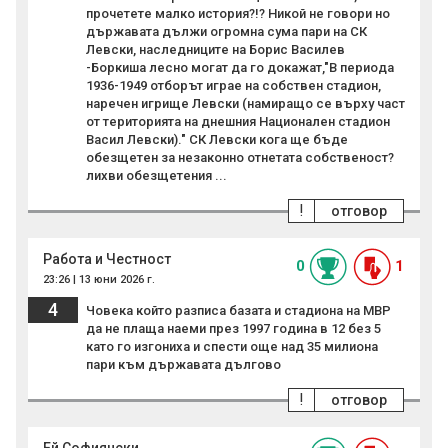
прочетете малко история?!? Никой не говори но
държавата дължи огромна сума пари на СК
Левски, наследниците на Борис Василев
-Боркиша лесно могат да го докажат,"В периода
1936-1949 отборът играе на собствен стадион,
наречен игрище Левски (намиращо се върху част
от територията на днешния Национален стадион
Васил Левски)." СК Левски кога ще бъде
обезщетен за незаконно отнетата собственост?
лихви обезщетения ...
!
отговор
Работа и Честност
0
1
23:26 | 13 юни 2026 г.
4
Човека който разписа базата и стадиона на МВР
да не плаща наеми през 1997 година в 12 без 5
като го изгониха и спести още над 35 милиона
пари към държавата дългово
!
отговор