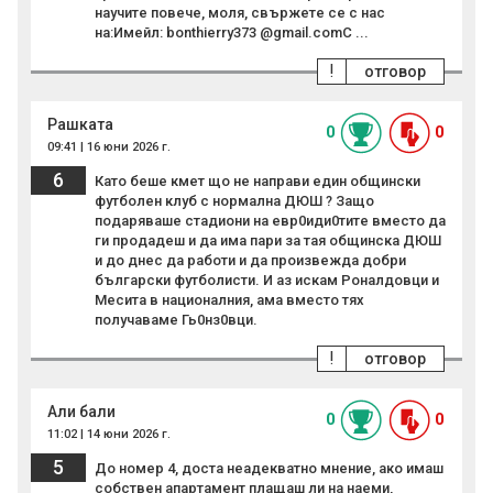
научите повече, моля, свържете се с нас
на:Имейл: bonthierry373 @gmail.comС ...
!
отговор
Рашката
0
0
09:41 | 16 юни 2026 г.
6
Като беше кмет що не направи един общински
футболен клуб с нормална ДЮШ ? Защо
подаряваше стадиони на евр0иди0тите вместо да
ги продадеш и да има пари за тая общинска ДЮШ
и до днес да работи и да произвежда добри
български футболисти. И аз искам Роналдовци и
Месита в националния, ама вместо тях
получаваме Гь0нз0вци.
!
отговор
Али бали
0
0
11:02 | 14 юни 2026 г.
5
До номер 4, доста неадекватно мнение, ако имаш
собствен апартамент плащаш ли на наеми,