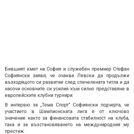
Бившият кмет на София и служебен премиер Стефан
Софиянски заяви, че очаква Левски да продължи
възходящото си развитие след спечелената титла и да
насочи основните си усилия към силно представяне в
европейските клубни турнири.
В интервю за „Тема Спорт“ Софиянски подчерта, че
участието в Шампионската лига е от ключово
значение както за финансовата стабилност на клуба,
така и за възстановяването на международния му
престиж.