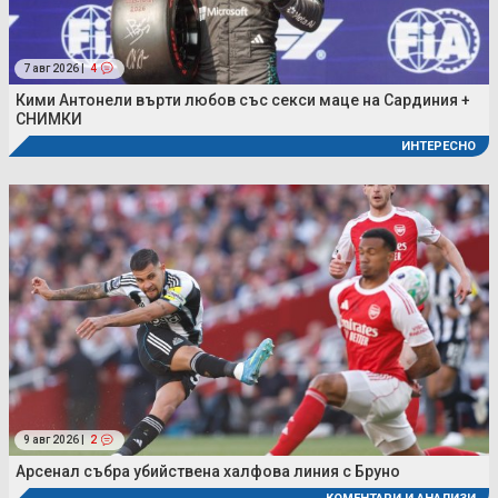
7 авг 2026 |
4
Кими Антонели върти любов със секси маце на Сардиния +
СНИМКИ
ИНТЕРЕСНО
9 авг 2026 |
2
Арсенал събра убийствена халфова линия с Бруно