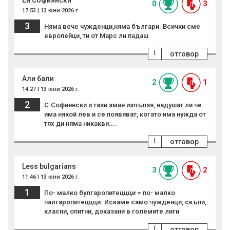
Ей Софиянски
0
3
17:53 | 13 юни 2026 г.
3
Няма вече чужденци,няма българи. Всички сме
европейци, ти от Марс ли падаш
!
отговор
Али бали
2
1
14:27 | 13 юни 2026 г.
2
С.Софиянски и тази змия изпълзя, надушат ли че
има някой лев и се появяват, когато има нужда от
тях ди няма никакви....
!
отговор
Less bulgarians
3
2
11:46 | 13 юни 2026 г.
1
По- малко булгаропитеццци = по- малко
чалгаропитеццци. Искаме само чужденци, скъпи,
класни, опитни, доказани в големите лиги
!
отговор