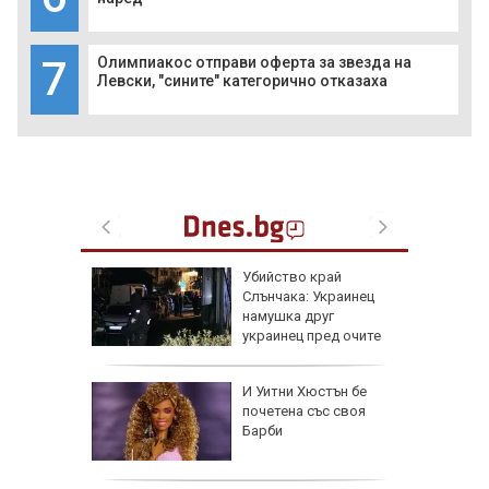
7
Олимпиакос отправи оферта за звезда на
Левски, "сините" категорично отказаха
в
Убийство край
на:
Слънчака: Украинец
групи
намушка друг
ят
украинец пред очите
на трети
оза
И Уитни Хюстън бе
почетена със своя
Барби