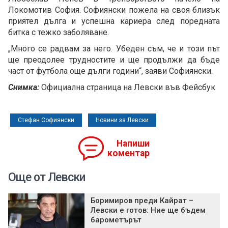
Локомотив София. Софиянски пожела на своя близък
приятел дълга и успешна кариера след поредната
битка с тежко заболяване.
„Много се радвам за него. Убеден съм, че и този път
ще преодолее трудностите и ще продължи да бъде
част от футбола още дълги години“, заяви Софиянски.
Снимка:
Официална страница на Левски във Фейсбук
Стефан Софиянски
Новини за Левски
Напиши
коментар
Още от Левски
Боримиров преди Кайрат –
Левски е готов: Ние ще бъдем
барометърът