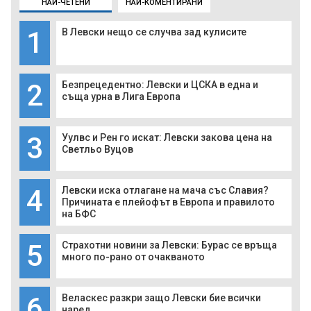
НАЙ-ЧЕТЕНИ
НАЙ-КОМЕНТИРАНИ
1
В Левски нещо се случва зад кулисите
2
Безпрецедентно: Левски и ЦСКА в една и
съща урна в Лига Европа
3
Уулвс и Рен го искат: Левски закова цена на
Светльо Вуцов
4
Левски иска отлагане на мача със Славия?
Причината е плейофът в Европа и правилото
на БФС
5
Страхотни новини за Левски: Бурас се връща
много по-рано от очакваното
6
Веласкес разкри защо Левски бие всички
наред