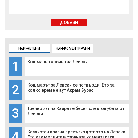
ДОБАВИ
НАЙ-ЧЕТЕНИ
НАЙ-КОМЕНТИРАНИ
1
Кошмарна новина за Левски
2
Кошмарът за Левски се потвърди! Ето за
колко време е аут Акрам Бурас
3
Треньорът на Кайрат е бесен след загубата от
Левски
4
Казахстан призна превъзходството на Левски!
Ето как медиите в страната коментираха