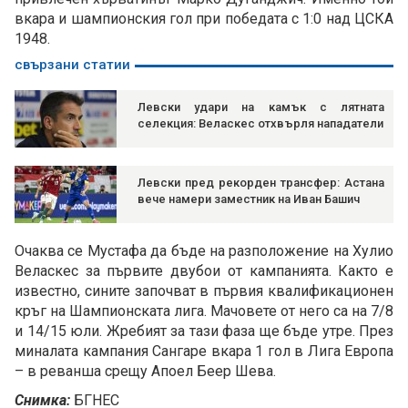
вкара и шампионския гол при победата с 1:0 над ЦСКА
1948.
свързани статии
Левски удари на камък с лятната
селекция: Веласкес отхвърля нападатели
Левски пред рекорден трансфер: Астана
вече намери заместник на Иван Башич
Очаква се Мустафа да бъде на разположение на Хулио
Веласкес за първите двубои от кампанията. Както е
известно, сините започват в първия квалификационен
кръг на Шампионската лига. Мачовете от него са на 7/8
и 14/15 юли. Жребият за тази фаза ще бъде утре. През
миналата кампания Сангаре вкара 1 гол в Лига Европа
– в реванша срещу Апоел Беер Шева.
Снимка:
БГНЕС