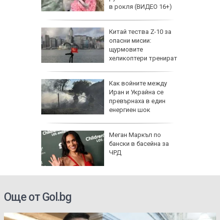
в рокля (ВИДЕО 16+)
еги: Как
Китай тества Z-10 за
опасни мисии:
да
щурмовите
 хората?
хеликоптери тренират
полети под радара
Как войните между
Иран и Украйна се
превърнаха в един
енергиен шок
Меган Маркъл по
бански в басейна за
ЧРД
Още от Gol.bg