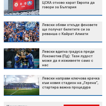
ЦСКА отново карат Европа да
говори за България
Левски обяви откъде феновете
ще получат билетите си за
реванша с Кайрат Алмати
Левски вдигна градуса преди
Локомотив (Пд): Тази лудост
може да я изживеете само с
нас
Левски направи ключова крачка
към новия стадион на „Герена“,
стартира важна процедура