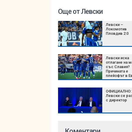
Още от Левски
Левски –
Локомотив
Пловдив 2:0
Левски иска
отлагане на м
със Славия?
Причината е
плейофът в Е
и правилото 
ОФИЦИАЛНО:
Левски се ра
с директор
Коментари