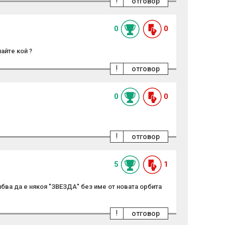
!
отговор
0
0
найте кой ?
!
отговор
0
0
!
отговор
5
1
бва да е някоя "ЗВЕЗДА" без име от новата орбита
!
отговор