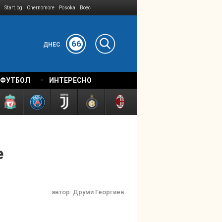
Start.bg
Chernomore
Posoka
Boec
66
ДНЕС
 ФУТБОЛ
ИНТЕРЕСНО
е
автор:
Друми Георгиев