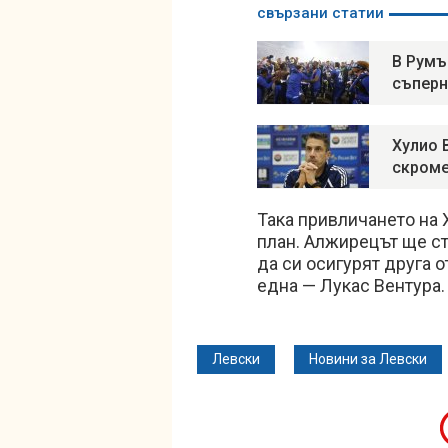
свързани статии
В Румъ
съперн
Хулио 
скроме
Така привличането на 
план. Алжирецът ще ста
да си осигурят друга о
една — Лукас Вентура.
Левски
Новини за Левски