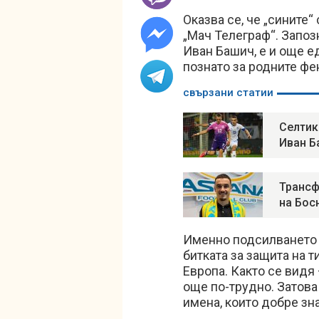
Оказва се, че „сините“
„Мач Телеграф“. Запоз
Иван Башич, е и още ед
познато за родните фе
свързани статии
Селтик
Иван Б
Трансф
на Бос
Именно подсилването в
битката за защита на т
Европа. Както се видя
още по-трудно. Затова
имена, които добре зн