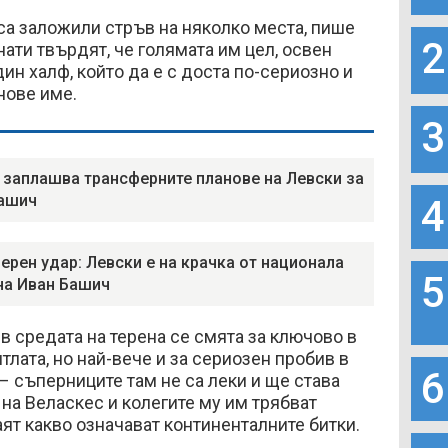
 са заложили стръв на няколко места, пише
2
нати твърдят, че голямата им цел, освен
ин халф, който да е с доста по-сериозно и
нове име.
3
 заплашва трансферните планове на Левски за
ашич
4
ерен удар: Левски е на крачка от национала
5
на Иван Башич
 средата на терена се смята за ключово в
итлата, но най-вече и за сериозен пробив в
6
 – съперниците там не са леки и ще става
 на Веласкес и колегите му им трябват
аят какво означават континенталните битки.