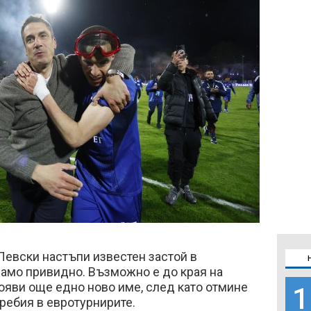
Левски настъпи известен застой в
 само привидно. Възможно е до края на
ояви още едно ново име, след като отмине
1
ребия в евротурнирите.