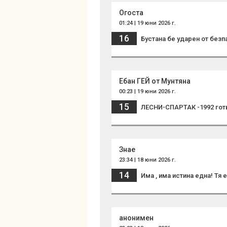
Огоста
01:24 | 19 юни 2026 г.
16
Бустана бе ударен от безпар
Ебан ГЕЙ от Мунтяна
00:23 | 19 юни 2026 г.
15
ЛЕСНИ-СПАРТАК -1992 гот
Знае
23:34 | 18 юни 2026 г.
14
Има , има истина една! Тя 
анонимен