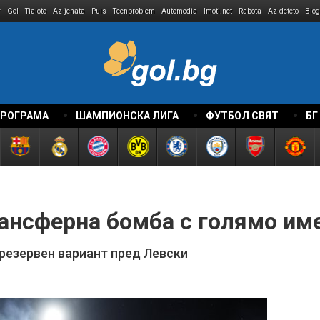
r
Gol
Tialoto
Az-jenata
Puls
Teenproblem
Automedia
Imoti.net
Rabota
Az-deteto
Blog
ПРОГРАМА
ШАМПИОНСКА ЛИГА
ФУТБОЛ СВЯТ
БГ
рансферна бомба с голямо им
 резервен вариант пред Левски