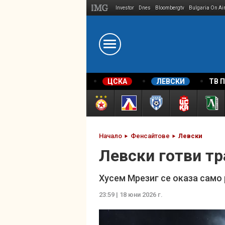
Investor
Dnes
Bloombergtv
Bulgaria On Ai
Megavselena.bg
ЦСКА
ЛЕВСКИ
ТВ 
Начало
Фенсайтове
Левски
Левски готви т
Хусем Мрезиг се оказа само
23:59 | 18 юни 2026 г.