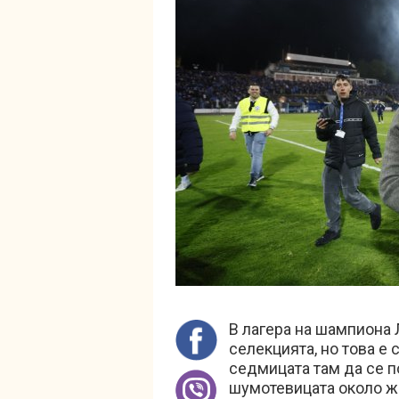
В лагера на шампиона 
селекцията, но това е
седмицата там да се п
шумотевицата около ж