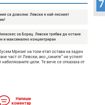
7
ния са доволни: Левски е най-лесният
ик!
Веласкес за Борац: Левски трябва да остане
н и максимално концентриран
Хусем Мрезиг на този етап остава на заден
не част от Левски, ако „сините“ не успеят
т набелязаните цели. Те вече се отказаха от
Напиши
коментар