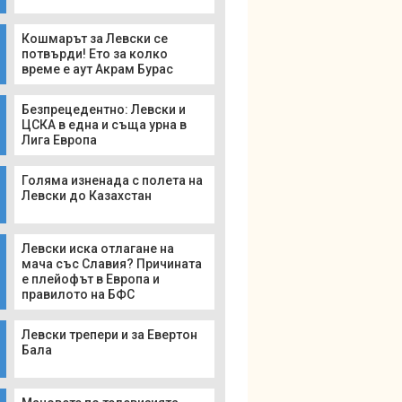
Кошмарът за Левски се
потвърди! Ето за колко
време е аут Акрам Бурас
Безпрецедентно: Левски и
ЦСКА в една и съща урна в
Лига Европа
Голяма изненада с полета на
Левски до Казахстан
Левски иска отлагане на
мача със Славия? Причината
е плейофът в Европа и
правилото на БФС
Левски трепери и за Евертон
Бала