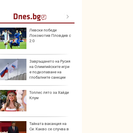
Левски победи
Toyota
Локомотив Пловдив с
999 9
2:0
търси
Завръщането на Русия
Защо 
на Олимпийските игри
остав
е подкопаване на
жегат
глобалните санкции
Топлес лято за Хайди
Автом
Клум
под з
на дв
Тайната ваканция на
Карав
Си: Какво се случва в
най-г