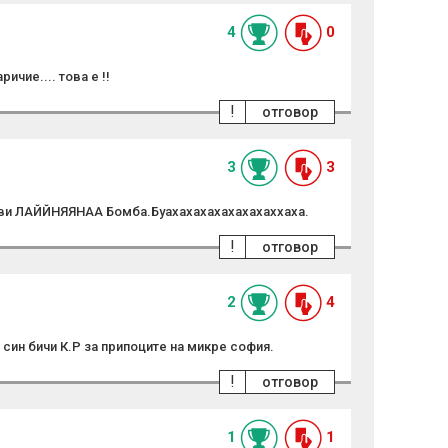
4
0
ичие.... това е !!
!
отговор
3
3
ви ЛАЙЙНЯЯНАА Бомба.Буахахахахахахахаххаха.
!
отговор
2
4
е син бичи К.Р за припоците на микре софия.
!
отговор
1
1