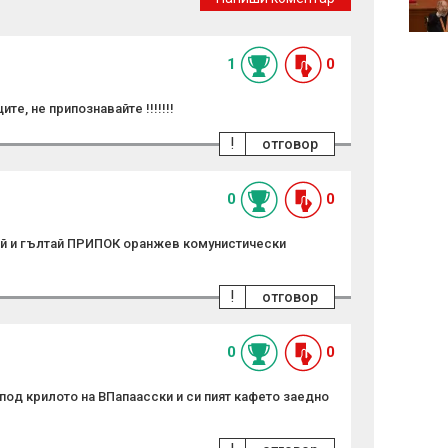
на терористични
организации
1
0
те, не припознавайте !!!!!!!
!
отговор
0
0
пай и гълтай ПРИПОК оранжев комунистически
!
отговор
0
0
под крилото на ВПапаасски и си пият кафето заедно