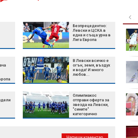
Безпрецедентно:
Левски и ЦСКА в
Green Day пусна
една и съща урна в
денонощен канал в
Лига Европа
YouTube
В Левски всичко е
Затягат контрола по
ача
огън, земя, въздух
плажовете в
и вода! И много
любов...
Халкидики, има арести
вропа
на БФС
Олимпиакос
Късна емисия
здели
отправи оферта за
звезда на Левски,
"сините"
категорично
отказаха
Турция внедри AI
система за откриване
Напиши коментар