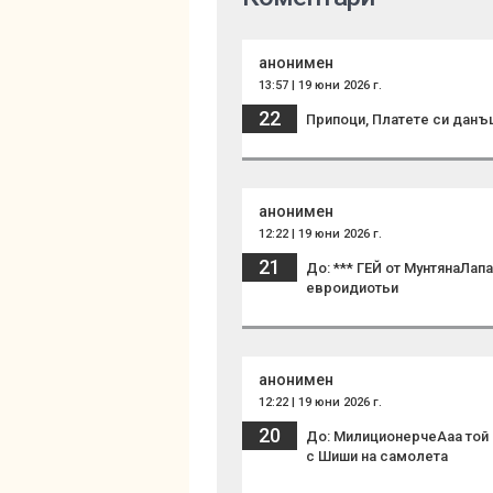
анонимен
13:57 | 19 юни 2026 г.
22
Припоци, Платете си данъци
анонимен
12:22 | 19 юни 2026 г.
21
До: *** ГЕЙ от МунтянаЛа
евроидиотьи
анонимен
12:22 | 19 юни 2026 г.
20
До: МилиционерчеАаа той 
с Шиши на самолета