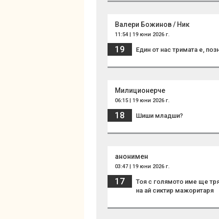
Валери Божинов / Ник
11:54 | 19 юни 2026 г.
19
Един от нас тримата е, поз
Милиционерче
06:15 | 19 юни 2026 г.
18
Шиши младши?
анонимен
03:47 | 19 юни 2026 г.
17
Тоя с голямото име ще тря
на ай сиктир мажоритаря