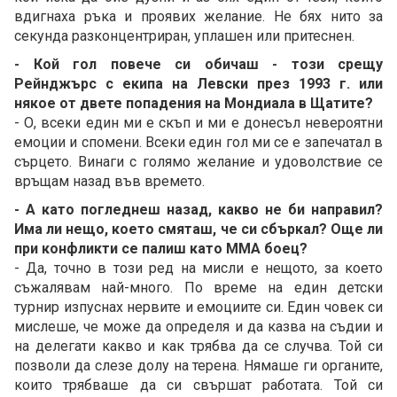
вдигнаха ръка и проявих желание. Не бях нито за
секунда разконцентриран, уплашен или притеснен.
- Кой гол повече си обичаш - този срещу
Рейнджърс с екипа на Левски през 1993 г. или
някое от двете попадения на Мондиала в Щатите?
- О, всеки един ми е скъп и ми е донесъл невероятни
емоции и спомени. Всеки един гол ми се е запечатал в
сърцето. Винаги с голямо желание и удоволствие се
връщам назад във времето.
- А като погледнеш назад, какво не би направил?
Има ли нещо, което смяташ, че си сбъркал? Още ли
при конфликти се палиш като ММА боец?
- Да, точно в този ред на мисли е нещото, за което
съжалявам най-много. По време на един детски
турнир изпуснах нервите и емоциите си. Един човек си
мислеше, че може да определя и да казва на съдии и
на делегати какво и как трябва да се случва. Той си
позволи да слезе долу на терена. Нямаше ги органите,
които трябваше да си свършат работата. Той си