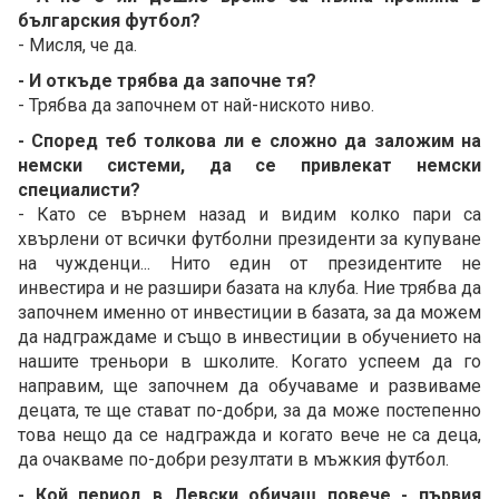
българския футбол?
- Мисля, че да.
- И откъде трябва да започне тя?
- Трябва да започнем от най-ниското ниво.
- Според теб толкова ли е сложно да заложим на
немски системи, да се привлекат немски
специалисти?
- Като се върнем назад и видим колко пари са
хвърлени от всички футболни президенти за купуване
на чужденци... Нито един от президентите не
инвестира и не разшири базата на клуба. Ние трябва да
започнем именно от инвестиции в базата, за да можем
да надграждаме и също в инвестиции в обучението на
нашите треньори в школите. Когато успеем да го
направим, ще започнем да обучаваме и развиваме
децата, те ще стават по-добри, за да може постепенно
това нещо да се надгражда и когато вече не са деца,
да очакваме по-добри резултати в мъжкия футбол.
- Кой период в Левски обичаш повече - първия