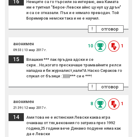
16
Немците са го търсили за интервю, ама Камата
им е туитнал "Берое-Левски айнс цу нул цу дрън"
и са се отказали. Пък и е нямало преводач. Той
Боримиров немски така и не е научил.
!
отговор
анонимен
10
1
09:33 | 13 мар 2017 г.
15
Влашкия *** пак пръдна адски и се
скри...Но,когато прескачаше трамвайните релси
нападна и би журналист,нали?А Наско Сираков го
спукал от бъзици : ))))))*** си е ***!
!
отговор
анонимен
8
1
21:39 | 12 мар 2017 г.
14
Ами това не е истинския Левски каква игра
очакваш от тях,вековния го затриха през 1992
година,25 години вече Динамо подуене няма как
да е Левски