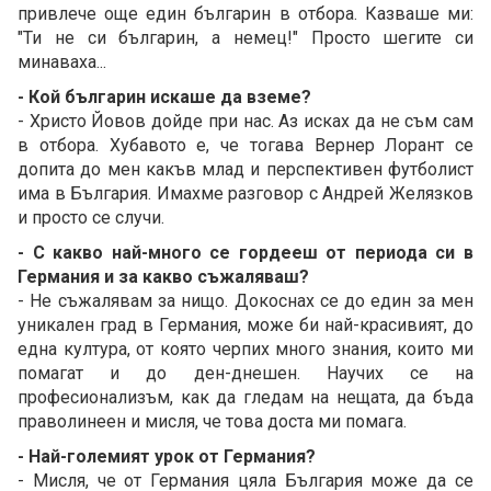
привлече още един българин в отбора. Казваше ми:
"Ти не си българин, а немец!" Просто шегите си
минаваха...
- Кой българин искаше да вземе?
- Христо Йовов дойде при нас. Аз исках да не съм сам
в отбора. Хубавото е, че тогава Вернер Лорант се
допита до мен какъв млад и перспективен футболист
има в България. Имахме разговор с Андрей Желязков
и просто се случи.
- С какво най-много се гордееш от периода си в
Германия и за какво съжаляваш?
- Не съжалявам за нищо. Докоснах се до един за мен
уникален град в Германия, може би най-красивият, до
една култура, от която черпих много знания, които ми
помагат и до ден-днешен. Научих се на
професионализъм, как да гледам на нещата, да бъда
праволинеен и мисля, че това доста ми помага.
- Най-големият урок от Германия?
- Мисля, че от Германия цяла България може да се