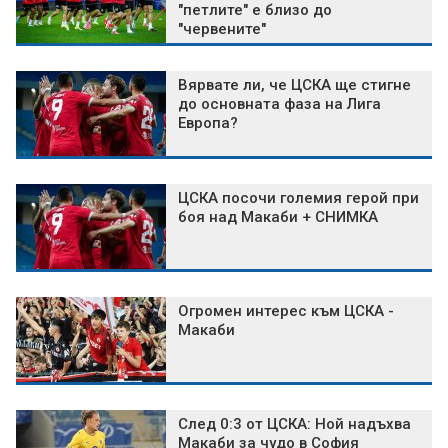
"петлите" е близо до
"червените"
Вярвате ли, че ЦСКА ще стигне
до основната фаза на Лига
Европа?
ЦСКА посочи големия герой при
боя над Макаби + СНИМКА
Огромен интерес към ЦСКА -
Макаби
След 0:3 от ЦСКА: Ной надъхва
Макаби за чудо в София