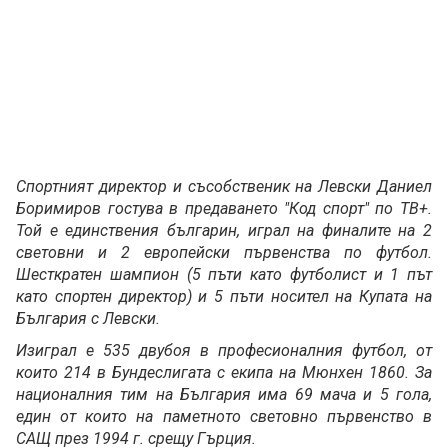
Спортният директор и съсобственик на Левски Даниел
Боримиров гостува в предаването "Код спорт" по ТВ+.
Той е единствения българин, играл на финалите на 2
световни и 2 европейски първенства по футбол.
Шесткратен шампион (5 пъти като футболист и 1 път
като спортен директор) и 5 пъти носител на Купата на
България с Левски.
Изиграл е 535 двубоя в професионалния футбол, от
които 214 в Бундеслигата с екипа на Мюнхен 1860. За
националния тим на България има 69 мача и 5 гола,
един от които на паметното световно първенство в
САЩ през 1994 г. срещу Гърция.