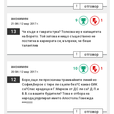
!
отговор
анонимен
9
1
21:08 | 12 мар 2017 г.
13
Че къде е гаврата тука? Толкова му е капацитета
на Борето. Той затова и нищо съществено не
постигна в кариерата си, въпреки, че беше
талантлив
!
отговор
анонимен
10
1
20:58 | 12 мар 2017 г.
12
Боре,още ли прескачаш трамвайните линий из
София,Берое с тире ли са,или без?С какво ЕИК
са?Спас крадеца и Г.Марков от ДС ли са? Д.П.и
Б.Б.са вашите будители? Това е отбора на
народа,узурпирал името Апостола.Говежда
***!!!!!!
!
отговор