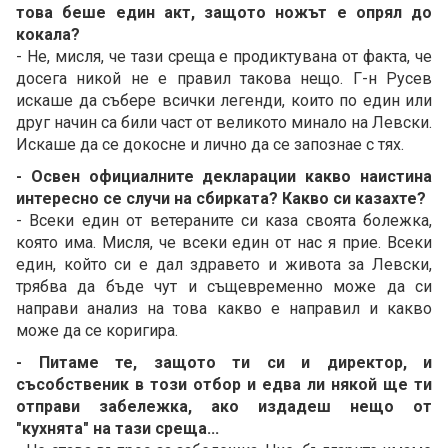
това беше един акт, защото ножът е опрял до
кокала?
- Не, мисля, че тази среща е продиктувана от факта, че
досега никой не е правил такова нещо. Г-н Русев
искаше да събере всички легенди, които по един или
друг начин са били част от великото минало на Левски.
Искаше да се докосне и лично да се запознае с тях.
- Освен официалните декларации какво наистина
интересно се случи на сбирката? Какво си казахте?
- Всеки един от ветераните си каза своята болежка,
която има. Мисля, че всеки един от нас я прие. Всеки
един, който си е дал здравето и живота за Левски,
трябва да бъде чут и същевременно може да си
направи анализ на това какво е направил и какво
може да се коригира.
- Питаме те, защото ти си и директор, и
съсобственик в този отбор и едва ли някой ще ти
отправи забележка, ако издадеш нещо от
"кухнята" на тази среща...