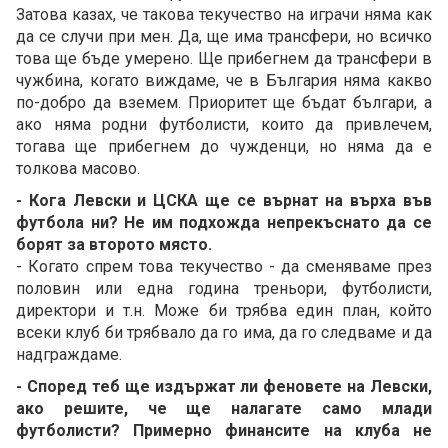
Затова казах, че такова текучество на играчи няма как
да се случи при мен. Да, ще има трансфери, но всичко
това ще бъде умерено. Ще прибегнем да трансфери в
чужбина, когато виждаме, че в България няма какво
по-добро да вземем. Приоритет ще бъдат българи, а
ако няма родни футболисти, които да привлечем,
тогава ще прибегнем до чужденци, но няма да е
толкова масово.
- Кога Левски и ЦСКА ще се върнат на върха във
футбола ни? Не им подхожда непрекъснато да се
борят за второто място.
- Когато спрем това текучество - да сменяваме през
половин или една година треньори, футболисти,
директори и т.н. Може би трябва един план, който
всеки клуб би трябвало да го има, да го следваме и да
надграждаме.
- Според теб ще издържат ли феновете на Левски,
ако решите, че ще налагате само млади
футболисти? Примерно финансите на клуба не