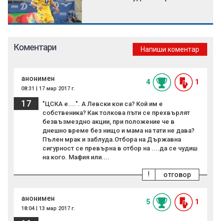
Коментари
Напиши коментар
анонимен
4
1
08:31 | 17 мар 2017 г.
17
"ЦСКА е....". А Левски кои са? Кой им е
собственика? Как толкова пъти се прехвърлят
безвъзмездно акции, при положение че в
днешно време без нищо и мама на тати не дава?
Пълен мрак и заблуда.Отбора на Държавна
сигурност се превърна в отбор на ....да се чудиш
на кого. Мафия или....
!
отговор
анонимен
5
1
18:04 | 13 мар 2017 г.