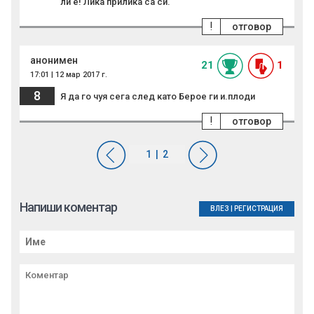
ли е! Лика прилика са си.
!
отговор
анонимен
21
1
17:01 | 12 мар 2017 г.
8
Я да го чуя сега след като Берое ги и.плоди
!
отговор
Напиши коментар
ВЛЕЗ
|
РЕГИСТРАЦИЯ