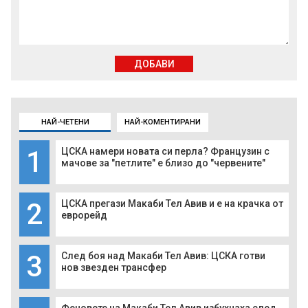
ДОБАВИ
НАЙ-ЧЕТЕНИ
НАЙ-КОМЕНТИРАНИ
1
ЦСКА намери новата си перла? Французин с
мачове за "петлите" е близо до "червените"
2
ЦСКА прегази Макаби Тел Авив и е на крачка от
еврорейд
3
След боя над Макаби Тел Авив: ЦСКА готви
нов звезден трансфер