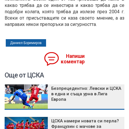
какво трябва да се инвестира и какво трябва да се
подобри колата, която трябва да излезе през 2004 г.
Всеки от присъстващите си каза своето мнение, а аз
направих някои препоръки за сигурността.
Даниел Боримиров
Напиши
коментар
Още от ЦСКА
Безпрецедентно: Левски и ЦСКА
в една и съща урна в Лига
Европа
ЦСКА намери новата си перла?
Французин с мачове за