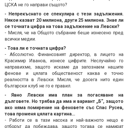
ЦСКА не го направи същото?
- Непрекъснато се спекулира с тези задължения.
Някои казват 20 милиона, други 25 милиона. Знае ли
се точната цифра на това задължение на Левски?
- Мисля, че на Общото събрание беше изнесено пред
всички медии.
- Това ли е точната цифра?
- Абсолютно. Финансовият директор, в лицето на
Красимир Иванов, изнесе цифрите. Неслучайно го
направихме, защото искаме да запознаем нашите
фенове и цялата общественост каква е точно
реалността в Левски. Мисля, че досега нито един
български клуб не го е правил.
- Явно Левски има план за погасяване на
дълговете. Но трябва да има и вариант „Б“, защото
ако няма помирение на феновете със Спас Русев,
това променя цялата картина...
- Работи се в тази насока и най-важното нещо е
отборът да побеждава, защото тогава се намират