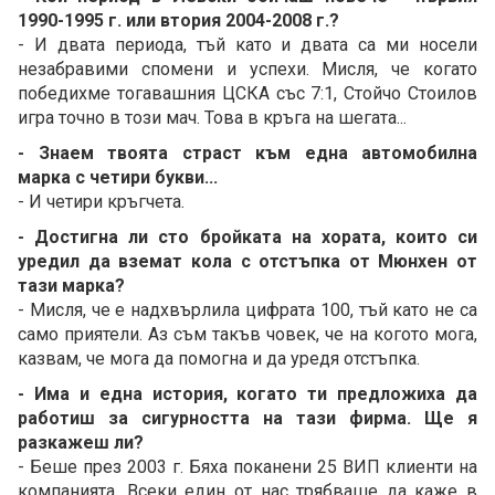
1990-1995 г. или втория 2004-2008 г.?
- И двата периода, тъй като и двата са ми носели
незабравими спомени и успехи. Мисля, че когато
победихме тогавашния ЦСКА със 7:1, Стойчо Стоилов
игра точно в този мач. Това в кръга на шегата...
- Знаем твоята страст към една автомобилна
марка с четири букви...
- И четири кръгчета.
- Достигна ли сто бройката на хората, които си
уредил да вземат кола с отстъпка от Мюнхен от
тази марка?
- Мисля, че е надхвърлила цифрата 100, тъй като не са
само приятели. Аз съм такъв човек, че на когото мога,
казвам, че мога да помогна и да уредя отстъпка.
- Има и една история, когато ти предложиха да
работиш за сигурността на тази фирма. Ще я
разкажеш ли?
- Беше през 2003 г. Бяха поканени 25 ВИП клиенти на
компанията. Всеки един от нас трябваше да каже в