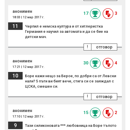
анонимен
17
3
18:03 | 12 мар 2017 г.
11
Черпил е немска култура и от хитлеристка
Германия е научил за автомата и да се бие на
детски мач.
!
отговор
анонимен
30
4
17:21 | 12 мар 2017 г.
10
Боре кажи нещо за Берое, по добри са от Левски
нали? 5 пъти ви бият вече, стига си се заяждал с
ЦСКА, смешен си.
!
отговор
анонимен
15
2
17:10 | 12 мар 2017 г.
9
Тази силиконовата *** любовница на Боре тъпoто