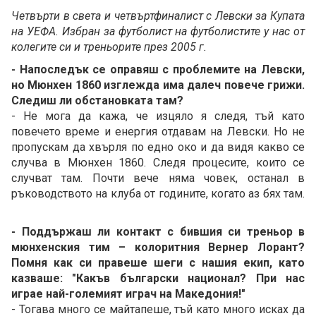
Четвърти в света и четвъртфиналист с Левски за Купата
на УЕФА. Избран за футболист на футболистите у нас от
колегите си и треньорите през 2005 г.
- Напоследък се оправяш с проблемите на Левски,
но Мюнхен 1860 изглежда има далеч повече грижи.
Следиш ли обстановката там?
- Не мога да кажа, че изцяло я следя, тъй като
повечето време и енергия отдавам на Левски. Но не
пропускам да хвърля по едно око и да видя какво се
случва в Мюнхен 1860. Следя процесите, които се
случват там. Почти вече няма човек, останал в
ръководството на клуба от годините, когато аз бях там.
- Поддържаш ли контакт с бившия си треньор в
мюнхенския тим – колоритния Вернер Лорант?
Помня как си правеше шеги с нашия екип, като
казваше: "Какъв български национал? При нас
играе най-големият играч на Македония!"
- Тогава много се майтапеше, тъй като много исках да