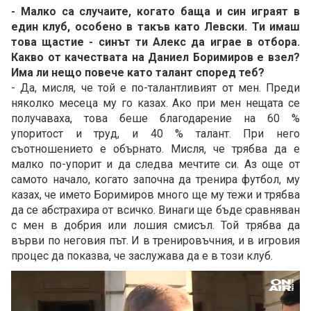
- Малко са случаите, когато баща и син играят в
един клуб, особено в такъв като Левски. Ти имаш
това щастие - синът ти Алекс да играе в отбора.
Какво от качествата на Даниел Боримиров е взел?
Има ли нещо повече като талант според теб?
- Да, мисля, че той е по-талантливият от мен. Преди
няколко месеца му го казах. Ако при мен нещата се
получаваха, това беше благодарение на 60 %
упоритост и труд, и 40 % талант. При него
съотношението е обърнато. Мисля, че трябва да е
малко по-упорит и да следва мечтите си. Аз още от
самото начало, когато започна да тренира футбол, му
казах, че името Боримиров много ще му тежи и трябва
да се абстрахира от всичко. Винаги ще бъде сравняван
с мен в добрия или лошия смисъл. Той трябва да
върви по неговия път. И в тренировъчния, и в игровия
процес да показва, че заслужава да е в този клуб.