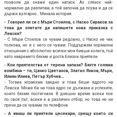
позволи да окаже един натиск. Аз слязох най-
нормално да разпитам, а той започна да псува и да се
държи вулгарно... Минала история.
- Говорил ли си с Мъри Стоилов, с Наско Сираков за
това да опитате да напишете нова приказка с
Левски?
- С Мъри Стоилов се чувам редовно, с Наско не чак
толкова, но и с него се чувам. Поддържам нормални
отношения с абсолютно всички мои бивши колеги, тъй
като навремето бяхме и доста близки приятели.
- Кои приятелства от терена запази? Бяхте голяма
комбина – ти, Цанко Цветанов, Златко Янков, Мъри,
Илиян Илиев, Петър Хубчев...
- Тогава играехме заедно и това беше ядрото на
Левски. Може би на това ядро се дължаха и успехите,
които бяхме постигнали. В днешно време всеки пое
по своя път, всеки е в различен отбор, но това не ни
пречи да се чуваме по телефона.
- А имаш ли приятели цесекари, срещу които си