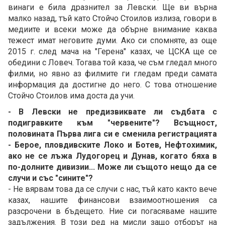
винаги е била дразнител за Левски. Ще ви върна
малко назад, тъй като Стойчо Стоилов излиза, говори в
медиите и всеки може да обърне внимание каква
тежест имат неговите думи. Ако си спомняте, аз още
2015 г. след мача на "Герена" казах, че ЦСКА ще се
обедини с Ловеч. Тогава той каза, че съм гледал много
филми, но явно аз филмите ги гледам преди самата
информация да достигне до него. С това отношение
Стойчо Стоилов има доста да учи.
- В Левски не предизвиквате ли съдбата с
подигравките към "червените"? Всъщност,
половината Първа лига си е сменила регистрацията
- Берое, пловдивските Локо и Ботев, Нефтохимик,
ако не се лъжа Лудогорец и Дунав, когато бяха в
по-долните дивизии... Може ли същото нещо да се
случи и със "сините"?
- Не вярвам това да се случи с нас, тъй като както вече
казах, нашите финансови взаимоотношения са
разсрочени в бъдещето. Ние си погасяваме нашите
задължения. В този ред на мисли защо отборът на