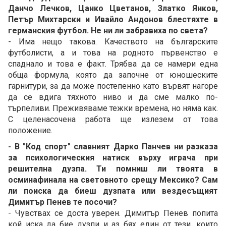
Данчо Лечков, Цанко Цветанов, Златко Янков,
Петър Михтарски и Ивайло Андонов блестяхте в
германския футбол. Не ни ли забравиха по света?
- Има нещо такова. Качеството на българските
футболисти, а и това на родното първенство е
спаднало и това е факт. Трябва да се намери една
обща формула, която да започне от юношеските
гарнитури, за да може постепенно като вървят нагоре
да се вдига тяхното ниво и да сме малко по-
търпеливи. Преживяваме тежки времена, но няма как.
С целенасочена работа ще излезем от това
положение.
- В "Код спорт" славният Дарко Панчев ни разказа
за психологическия натиск върху играча при
решителна дузпа. Ти помниш ли твоята в
осминафинала на световното срещу Мексико? Сам
ли поиска да биеш дузпата или вездесъщият
Димитър Пенев те посочи?
- Чувствах се доста уверен. Димитър Пенев попита
кой иска да бие дузпи и аз бях един от тези, които