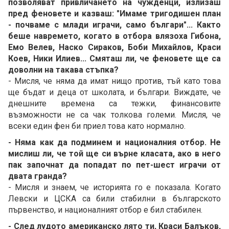
позволяват привличането на чужденци, излизаш
пред феновете и казваш: "Имаме тригодишен план
- почваме с млади играчи, само българи"... Както
беше навремето, когато в отбора влязоха Гибона,
Емо Велев, Наско Сираков, Боби Михайлов, Краси
Коев, Ники Илиев... Смяташ ли, че феновете ще са
доволни на такава стъпка?
- Мисля, че няма да имат нищо против, тъй като това
ще бъдат и деца от школата, и българи. Виждате, че
днешните времена са тежки, финансовите
възможности не са чак толкова големи. Мисля, че
всеки един фен би приел това като нормално.
- Няма как да подминем и националния отбор. Не
мислиш ли, че той ще си върне класата, ако в него
пак започнат да попадат по пет-шест играчи от
двата гранда?
- Мисля и знаем, че историята го е показала. Когато
Левски и ЦСКА са били стабилни в българското
първенство, и националният отбор е бил стабилен.
- След лудото американско лято ти, Краси Балъков,