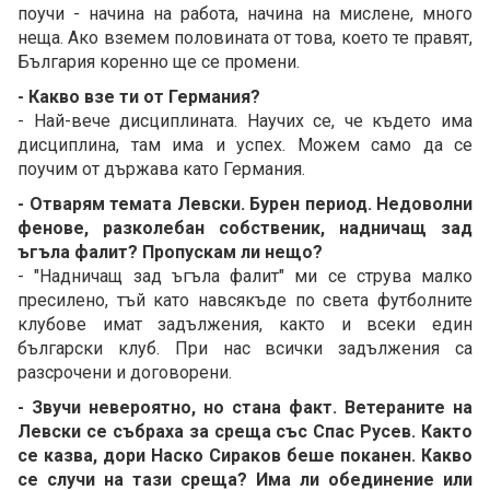
поучи - начина на работа, начина на мислене, много
неща. Ако вземем половината от това, което те правят,
България коренно ще се промени.
- Какво взе ти от Германия?
- Най-вече дисциплината. Научих се, че където има
дисциплина, там има и успех. Можем само да се
поучим от държава като Германия.
- Отварям темата Левски. Бурен период. Недоволни
фенове, разколебан собственик, надничащ зад
ъгъла фалит? Пропускам ли нещо?
- "Надничащ зад ъгъла фалит" ми се струва малко
пресилено, тъй като навсякъде по света футболните
клубове имат задължения, както и всеки един
български клуб. При нас всички задължения са
разсрочени и договорени.
- Звучи невероятно, но стана факт. Ветераните на
Левски се събраха за среща със Спас Русев. Както
се казва, дори Наско Сираков беше поканен. Какво
се случи на тази среща? Има ли обединение или