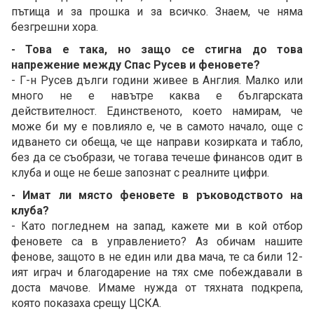
пътища и за прошка и за всичко. Знаем, че няма
безгрешни хора.
- Това е така, но защо се стигна до това
напрежение между Спас Русев и феновете?
- Г-н Русев дълги години живее в Англия. Малко или
много не е навътре каква е българската
действителност. Единственото, което намирам, че
може би му е повлияло е, че в самото начало, още с
идването си обеща, че ще направи козирката и табло,
без да се съобрази, че тогава течеше финансов одит в
клуба и още не беше запознат с реалните цифри.
- Имат ли място феновете в ръководството на
клуба?
- Като погледнем на запад, кажете ми в кой отбор
феновете са в управлението? Аз обичам нашите
фенове, защото в не един или два мача, те са били 12-
ият играч и благодарение на тях сме побеждавали в
доста мачове. Имаме нужда от тяхната подкрепа,
която показаха срещу ЦСКА.