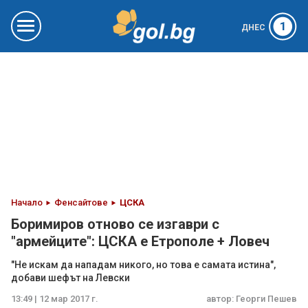
1
ДНЕС
Начало
Фенсайтове
ЦСКА
Боримиров отново се изгаври с
"армейците": ЦСКА е Етрополе + Ловеч
"Не искам да нападам никого, но това е самата истина",
добави шефът на Левски
13:49 | 12 мар 2017 г.
автор:
Георги Пешев