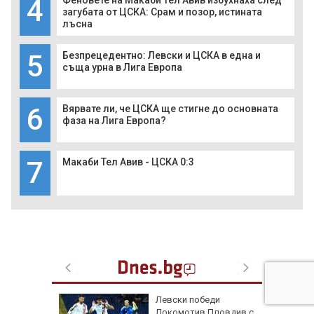
4
Феновете на Макаби Тел Авив избухнаха след
загубата от ЦСКА: Срам и позор, истината
лъсна
5
Безпрецедентно: Левски и ЦСКА в една и
съща урна в Лига Европа
6
Вярвате ли, че ЦСКА ще стигне до основната
фаза на Лига Европа?
7
Макаби Тел Авив - ЦСКА 0:3
на
Левски победи
нал в
Локомотив Пловдив с