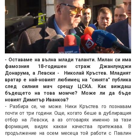
Loaded
:
Unmute
51.72%
- Оставаме на вълна млади таланти. Милан си има
фамозния 18-годишен страж Джанлуиджи
Донарума, а Левски - Николай Кръстев. Младият
вратар е най-новият любимец на "синята" публика
след силния мач срещу ЦСКА. Как виждаш
бъдещето на това момче? Може ли да бъде
новият Димитър Иванков?
- Разбира се, че може. Ники Кръстев го познавам
почти от три години. Още, когато беше в дублиращия
отбор на Левски, а аз отговарях именно за тази
формация, видях какви качества притежава. В
продължение на осем месеца той работи с Павлин