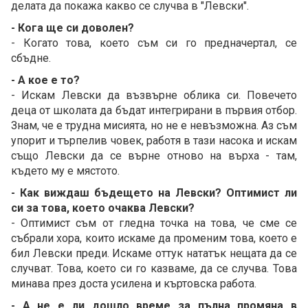
делата да покажа какво се случва в "Левски".
- Кога ще си доволен?
- Когато това, което съм си го предначертал, се
сбъдне.
- А кое е то?
- Искам Левски да възвърне облика си. Повечето
деца от школата да бъдат интегрирани в първия отбор.
Знам, че е трудна мисията, но не е невъзможна. Аз съм
упорит и търпелив човек, работя в тази насока и искам
също Левски да се върне отново на върха - там,
където му е мястото.
- Как виждаш бъдещето на Левски? Оптимист ли
си за това, което очаква Левски?
- Оптимист съм от гледна точка на това, че сме се
събрали хора, които искаме да променим това, което е
бил Левски преди. Искаме оттук нататък нещата да се
случват. Това, което си го казваме, да се случва. Това
минава през доста усилена и къртовска работа.
- А не е ли дошло време за пълна промяна в