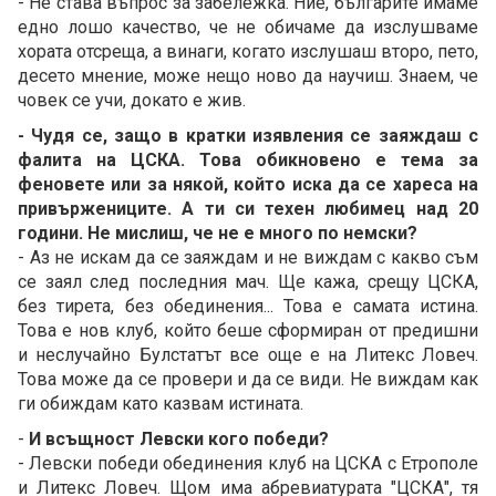
- Не става въпрос за забележка. Ние, българите имаме
едно лошо качество, че не обичаме да изслушваме
хората отсреща, а винаги, когато изслушаш второ, пето,
десето мнение, може нещо ново да научиш. Знаем, че
човек се учи, докато е жив.
- Чудя се, защо в кратки изявления се заяждаш с
фалита на ЦСКА. Това обикновено е тема за
феновете или за някой, който иска да се хареса на
привържениците. А ти си техен любимец над 20
години. Не мислиш, че не е много по немски?
- Аз не искам да се заяждам и не виждам с какво съм
се заял след последния мач. Ще кажа, срещу ЦСКА,
без тирета, без обединения... Това е самата истина.
Това е нов клуб, който беше сформиран от предишни
и неслучайно Булстатът все още е на Литекс Ловеч.
Това може да се провери и да се види. Не виждам как
ги обиждам като казвам истината.
-
И всъщност Левски кого победи?
- Левски победи обединения клуб на ЦСКА с Етрополе
и Литекс Ловеч. Щом има абревиатурата "ЦСКА", тя