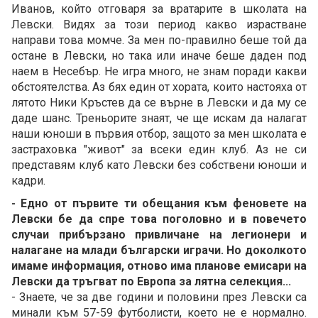
Иванов, който отговаря за вратарите в школата на
Левски. Видях за този период какво израстване
направи това момче. За мен по-правилно беше той да
остане в Левски, но така или иначе беше даден под
наем в Несебър. Не игра много, не знам поради какви
обстоятелства. Аз бях един от хората, които настояха от
лятото Ники Кръстев да се върне в Левски и да му се
даде шанс. Треньорите знаят, че ще искам да налагат
наши юноши в първия отбор, защото за мен школата е
застраховка "живот" за всеки един клуб. Аз не си
представям клуб като Левски без собствени юноши и
кадри.
- Едно от първите ти обещания към феновете на
Левски бе да спре това поголовно и в повечето
случаи прибързано привличане на легионери и
налагане на млади български играчи. Но доколкото
имаме информация, отново има планове емисари на
Левски да тръгват по Европа за лятна селекция...
- Знаете, че за две години и половини през Левски са
минали към 57-59 футболисти, което не е нормално.