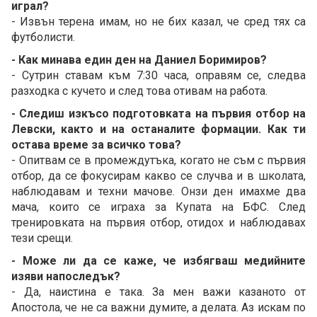
играл?
- Извън терена имам, но не бих казал, че сред тях са
футболисти.
- Как минава един ден на Даниел Боримиров?
- Сутрин ставам към 7:30 часа, оправям се, следва
разходка с кучето и след това отивам на работа.
- Следиш изкъсо подготовката на първия отбор на
Левски, както и на останалите формации. Как ти
остава време за всичко това?
- Опитвам се в промеждутъка, когато не съм с първия
отбор, да се фокусирам какво се случва и в школата,
наблюдавам и техни мачове. Онзи ден имахме два
мача, които се играха за Купата на БФС. След
тренировката на първия отбор, отидох и наблюдавах
тези срещи.
- Може ли да се каже, че избягваш медийните
изяви напоследък?
- Да, наистина е така. За мен важи казаното от
Апостола, че не са важни думите, а делата. Аз искам по