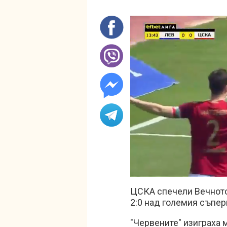
Unmute
ЦСКА спечели Вечното
2:0 над големия съпер
"Червените" изиграха 