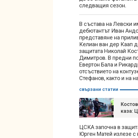
следващия сезон.
В състава на Левски и
дебютантът Иван Андо
представяне на прилив
Келиан ван дер Каап д
защитата Николай Кос
Димитров. В предни п
Евертон Бала и Рикард
отсъствието на контуз
Стефанов, както и на 
свързани статии
Костов
каза: 
ЦСКА започна в защит
Юрген Матей излезе с 