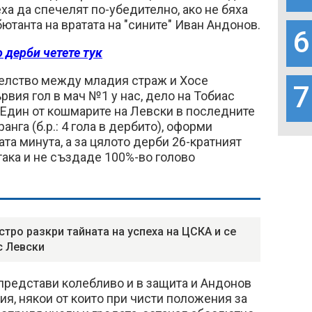
ха да спечелят по-убедително, ако не бяха
ютанта на вратата на "сините" Иван Андонов.
6
 дерби четете тук
елство между младия страж и Хосе
7
вия гол в мач №1 у нас, дело на Тобиас
. Един от кошмарите на Левски в последните
нга (б.р.: 4 гола в дербито), оформи
ата минута, а за цялото дерби 26-кратният
ака и не създаде 100%-во голово
стро разкри тайната на успеха на ЦСКА и се
с Левски
представи колебливо и в защита и Андонов
ия, някои от които при чисти положения за