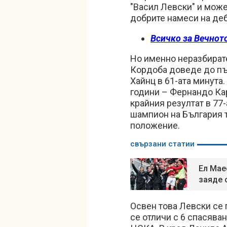
"Васил Левски" и може
добрите намеси на деб
Всичко за Вечното
Но именно неразбират
Кордоба доведе до пър
Хайнц в 61-ата минута
години – Фернандо Кара
крайния резултат в 77-
шампион на България т
положение.
свързани статии
Ел Мае
заяде 
Освен това Левски се 
се отличи с 6 спасяван