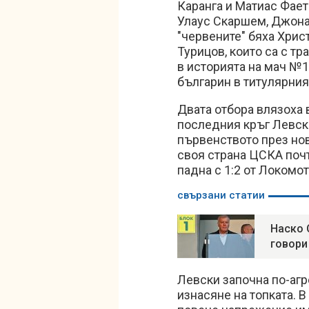
Каранга и Матиас Фае
Улаус Скаршем, Джонат
"червените" бяха Хрис
Турицов, които са с тр
в историята на мач №1
българин в титулярния
Двата отбора влязоха 
последния кръг Левски
първенството през нов
своя страна ЦСКА почт
падна с 1:2 от Локомо
свързани статии
Наско 
говори
Левски започна по-аг
изнасяне на топката. В