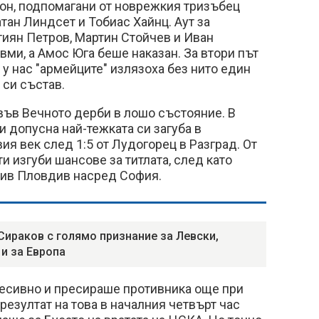
тон, подпомагани от новрежкия тризъбец
ан Линдсет и Тобиас Хайнц. Аут за
тиян Петров, Мартин Стойчев и Иван
авми, а Амос Юга беше наказан. За втори път
 у нас "армейците" излязоха без нито един
 си състав.
във Вечното дерби в лошо състояние. В
 допусна най-тежката си загуба в
ия век след 1:5 от Лудогорец в Разград. От
и изгуби шансове за титлата, след като
тив Пловдив насред София.
Сираков с голямо признание за Левски,
 и за Европа
ресивно и пресираше противника още при
 резултат на това в началния четвърт час