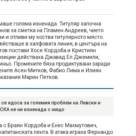
маше голяма изненада. Титуляр започна
нов за сметка на Пламен Андреев, чието
и и отливи му коства титулярното място.
ействаше в халфовата линия, в центъра на
тов постави Хосе Кордоба и Кристиян
озиции действаха Джавад Ел Джемили,
иньо. Промените бяха продиктувани заради
ените Асен Митков, Фабио Лима и Илиян
наказания Марин Петков.
 се ядоса за големия проблем на Левски и
ЦСКА не ни изненада с нищо
а с Браян Кордоба и Енес Махмутович,
капитанската лента. В атака играха Фернандо