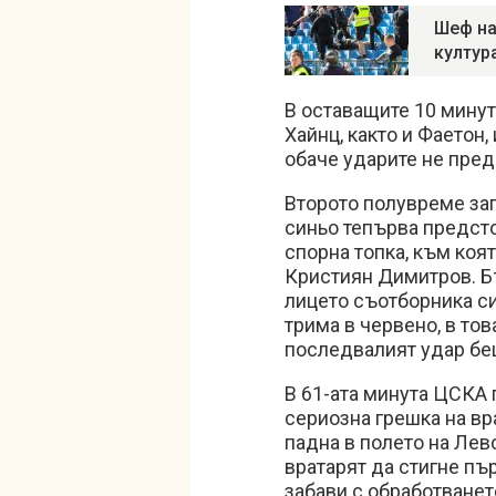
Шеф на
култур
В оставащите 10 минути
Хайнц, както и Фаетон
обаче ударите не пред
Второто полувреме зап
синьо тепърва предсто
спорна топка, към коя
Кристиян Димитров. Бъ
лицето съотборника с
трима в червено, в тов
последвалият удар бе
В 61-ата минута ЦСКА 
сериозна грешка на вр
падна в полето на Лев
вратарят да стигне пъ
забави с обработванет