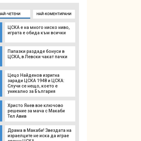
НАЙ-ЧЕТЕНИ
НАЙ-КОМЕНТИРАНИ
ЦСКА е на много ниско ниво,
играта е обида към всички
Папазки раздаде бонуси в
ЦСКА, в Левски чакат пачки
Цецо Найденов изригна
заради ЦСКА 1948 и ЦСКА:
Случи се нещо, което е
уникално за България
Христо Янев взе ключово
решение за мача с Макаби
Тел Авив
Драма в Макаби! Звездата на
израелците не иска да играе