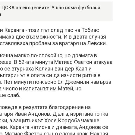
 ЦСКА за ексцесиите: У нас няма футболна
а
 Каранга - този път след пас на Тобиас
, имаха две възможности. И в двата случая
ставляваха проблем за вратаря на Левски.
очна малко по-спокойно, но драмата в
еше. В 52-ата минута Матиас Фаетон атакува
то се втурнаха Келиан ван дер Каап и
лгаринът в опита си да изчисти ритна в
и. Пет минути по-късно Ел Джемили навърза
а число и капитанът им Матей, но
ше слаб.
поведе в резултата благодарение на
атаря Иван Андонов. Дълга, изритана топка
ски, а защитникът Хосе Кордоба чакаше
рви. Каранга натисна и двамата, Андонов се
о, Матиас Фаетон също сложи крак. Накрая