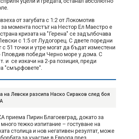
сприля уцели и гредата, останал абсолютно
оле.
взеха от загубата с 1:2 от Локомотив
за момента постът на Нестор Ел Маестро е
 страна кризата на "Герена" се задълбочава
евски с 1:5 от Лудогорец. С двете поредни
т с 51 точки и утре могат да бъдат изместени
ко Пловдив победи Черно море у дома. С
. и се изкачи на 2-ра позиция, преди
на "смърфовете".
а на Левски разсипа Наско Сираков след боя
А
А приема Пирин Благоевград, докато за
много тежко изпитание – гостуване на
ката столица и нов негативен резултат, може
 борбата за участие в Европа през