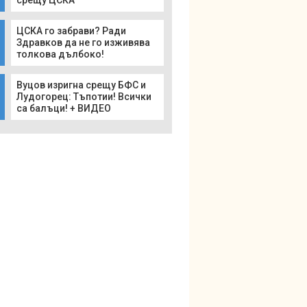
срещу ЦСКА
ЦСКА го забрави? Ради
Здравков да не го изживява
толкова дълбоко!
Вуцов изригна срещу БФС и
Лудогорец: Тъпотии! Всички
са балъци! + ВИДЕО