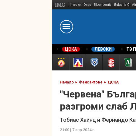
Investor
Dnes
Bloombergtv
Bulgaria On Ai
Megavselena.bg
ЦСКА
ЛЕВСКИ
ТВ 
Начало
Фенсайтове
ЦСКА
"Червена" Бълг
разгроми слаб 
Тобиас Хайнц и Фернандо Ка
21:00 | 7 апр 2024 г.