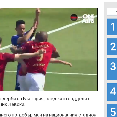
1
2
3
4
Loaded
:
100.00%
 дерби на България, след като надделя с
ник Левски.
5
много по-добър мач на националния стадион