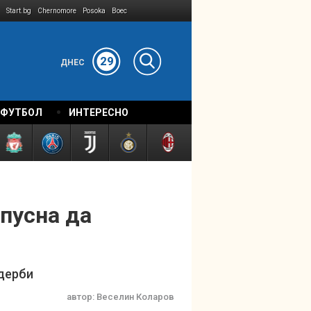
Start.bg
Chernomore
Posoka
Boec
29
ДНЕС
 ФУТБОЛ
ИНТЕРЕСНО
пусна да
 дерби
автор:
Веселин Коларов