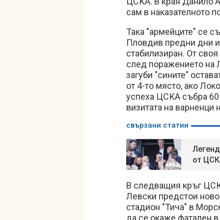
ЦСКА. В края Данило А
сам в наказателното п
Така "армейците" се съ
Пловдив предни дни и 
стабилизиран. От своя
след поражението на Л
загуби "сините" остава
от 4-то място, ако Ло
успеха ЦСКА събра 60 т
визитата на варненци 
свързани статии
Легенд
от ЦСК
В следващия кръг ЦСК
Левски предстои ново 
стадион "Тича" в Морс
да се окаже фатален в