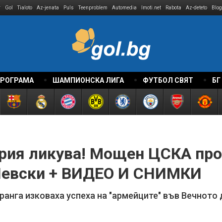
r
Gol
Tialoto
Az-jenata
Puls
Teenproblem
Automedia
Imoti.net
Rabota
Az-deteto
Blog
ПРОГРАМА
ШАМПИОНСКА ЛИГА
ФУТБОЛ СВЯТ
БГ
ария ликува! Мощен ЦСКА про
Левски + ВИДЕО И СНИМКИ
ранга изковаха успеха на "армейците" във Вечното