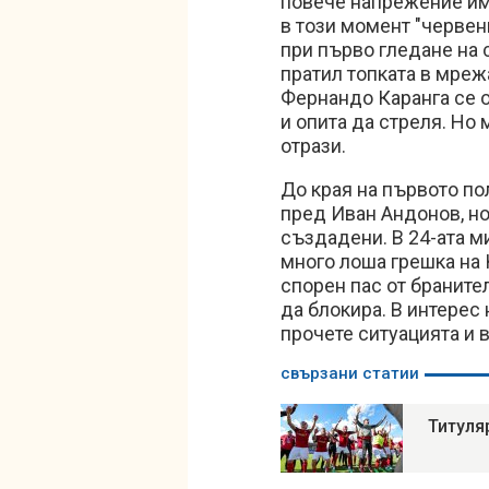
повече напрежение има
в този момент "червени
при първо гледане на 
пратил топката в мреж
Фернандо Каранга се о
и опита да стреля. Но
отрази.
До края на първото п
пред Иван Андонов, но
създадени. В 24-ата 
много лоша грешка на
спорен пас от бранител
да блокира. В интерес
прочете ситуацията и 
свързани статии
Титуля