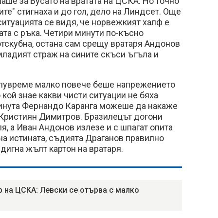
ше за Бусато на вратата на ЦСКА. Но точно
те" стигнаха и до гол, дело на Линдсет. Още
ситуацията се видя, че норвежкият халф е
ата с ръка. Четири минути по-късно
тскубна, остана сам срещу вратаря Андонов
 младият страж на сините скъси ъгъла и
олувреме малко повече беше напрежението
 кой знае какви чисти ситуации не бяха
минута Фернандо Каранга можеше да накаже
 Кристиян Димитров. Бразилецът догони
я, а Иван Андонов излезе и с шпагат опита
 на истината, съдията Драганов правилно
вдигна жълт картон на вратаря.
р на ЦСКА: Левски се отърва с малко