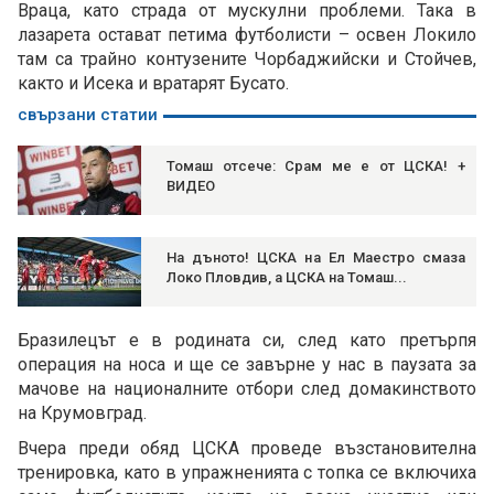
Враца, като страда от мускулни проблеми. Така в
лазарета остават петима футболисти – освен Локило
там са трайно контузените Чорбаджийски и Стойчев,
както и Исека и вратарят Бусато.
свързани статии
Томаш отсече: Срам ме е от ЦСКА! +
ВИДЕО
На дъното! ЦСКА на Ел Маестро смаза
Локо Пловдив, а ЦСКА на Томаш...
Бразилецът е в родината си, след като претърпя
операция на носа и ще се завърне у нас в паузата за
мачове на националните отбори след домакинството
на Крумовград.
Вчера преди обяд ЦСКА проведе възстановителна
тренировка, като в упражненията с топка се включиха