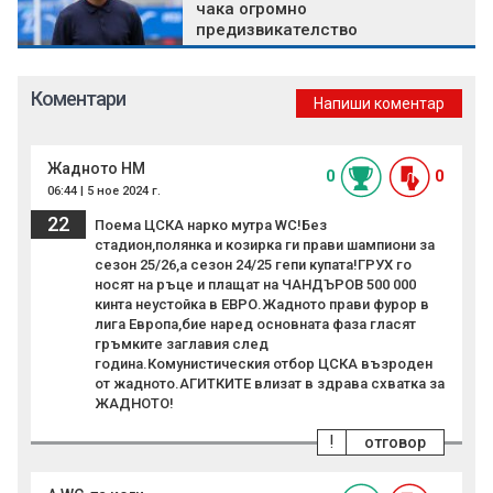
чака огромно
предизвикателство
Коментари
Напиши коментар
Жадното НМ
0
0
06:44 | 5 ное 2024 г.
22
Поема ЦСКА нарко мутра WC!Без
стадион,полянка и козирка ги прави шампиони за
сезон 25/26,а сезон 24/25 гепи купата!ГРУХ го
носят на ръце и плащат на ЧАНДЪРОВ 500 000
кинта неустойка в ЕВРО.Жадното прави фурор в
лига Европа,бие наред основната фаза гласят
гръмките заглавия след
година.Комунистическия отбор ЦСКА възроден
от жадното.АГИТКИТЕ влизат в здрава схватка за
ЖАДНОТО!
!
отговор