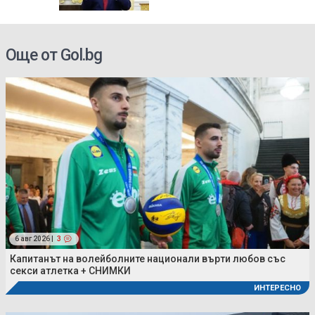
ан
Още от Gol.bg
6 авг 2026 |
3
Капитанът на волейболните национали върти любов със
секси атлетка + СНИМКИ
ИНТЕРЕСНО