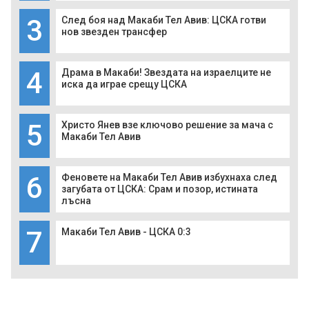
3
След боя над Макаби Тел Авив: ЦСКА готви
нов звезден трансфер
4
Драма в Макаби! Звездата на израелците не
иска да играе срещу ЦСКА
5
Христо Янев взе ключово решение за мача с
Макаби Тел Авив
6
Феновете на Макаби Тел Авив избухнаха след
загубата от ЦСКА: Срам и позор, истината
лъсна
7
Макаби Тел Авив - ЦСКА 0:3