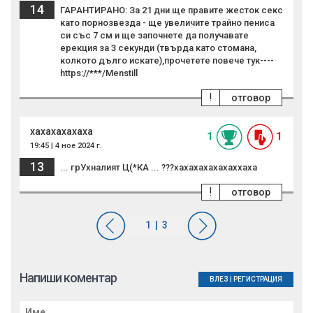
14
ГАРАНТИРАНО: За 21 дни ще правите жесток секс
като порнозвезда - ще увеличите трайно пениса
си със 7 см и ще започнете да получавате
ерекция за 3 секунди (твърда като стомана,
колкото дълго искате),прочетете повече тук----
https://***/Menstill
!
отговор
хахахахахаха
1
1
19:45 | 4 ное 2024 г.
13
... грУхналият Ц(*КА ... ???хахахахахахаххаха
!
отговор
Напиши коментар
ВЛЕЗ
|
РЕГИСТРАЦИЯ