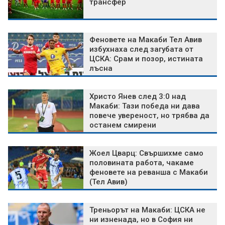
трансфер
Феновете на Макаби Тел Авив
избухнаха след загубата от
ЦСКА: Срам и позор, истината
лъсна
Христо Янев след 3:0 над
Макаби: Тази победа ни дава
повече увереност, но трябва да
останем смирени
Жоел Цварц: Свършихме само
половината работа, чакаме
феновете на реванша с Макаби
(Тел Авив)
Треньорът на Макаби: ЦСКА не
ни изненада, но в София ни