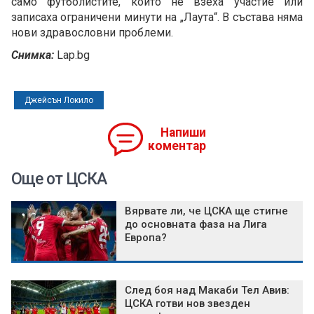
само футболистите, които не взеха участие или
записаха ограничени минути на „Лаута“. В състава няма
нови здравословни проблеми.
Снимка:
Lap.bg
Джейсън Локило
Напиши
коментар
Още от ЦСКА
Вярвате ли, че ЦСКА ще стигне
до основната фаза на Лига
Европа?
След боя над Макаби Тел Авив:
ЦСКА готви нов звезден