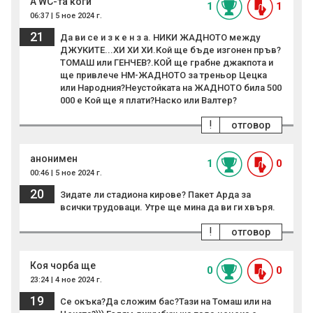
А WC-та коги
1
1
06:37 | 5 ное 2024 г.
21
Да ви се и з к е н з а. НИКИ ЖАДНОТО между
ДЖУКИТЕ...ХИ ХИ ХИ.Кой ще бъде изгонен пръв?
ТОМАШ или ГЕНЧЕВ?.КОЙ ще грабне джакпота и
ще привлече НМ-ЖАДНОТО за треньор Цецка
или Народния?Неустойката на ЖАДНОТО била 500
000 е Кой ще я плати?Наско или Валтер?
!
отговор
анонимен
1
0
00:46 | 5 ное 2024 г.
20
Зидате ли стадиона кирове? Пакет Арда за
всички трудоваци. Утре ще мина да ви ги хвъря.
!
отговор
Коя чорба ще
0
0
23:24 | 4 ное 2024 г.
19
Се окъка?Да сложим бас?Тази на Томаш или на