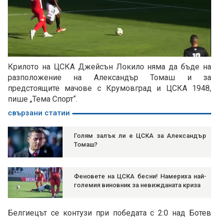
Loaded
:
Unmute
41.79%
Крилото на ЦСКА Джейсън Локило няма да бъде на
разположение на Александър Томаш и за
предстоящите мачове с Крумовград и ЦСКА 1948,
пише „Тема Спорт“.
свързани статии
Голям залък ли е ЦСКА за Александър
Томаш?
Феновете на ЦСКА бесни! Намериха най-
големия виновник за невижданата криза
Белгиецът се контузи при победата с 2:0 над Ботев