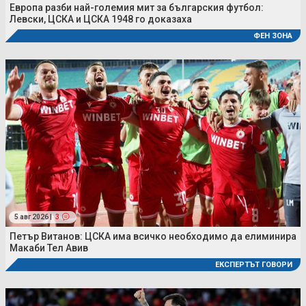
Европа разби най-големия мит за българския футбол:
Левски, ЦСКА и ЦСКА 1948 го доказаха
ФЕН ЗОНА
5 авг 2026 |
3
Петър Витанов: ЦСКА има всичко необходимо да елиминира
Макаби Тел Авив
ЕКСПЕРТЪТ ГОВОРИ