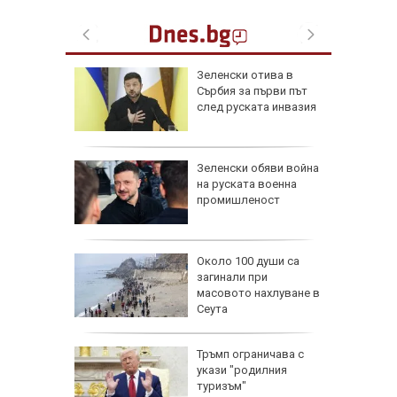
 радват
Зеленски отива в
късмет
Сърбия за първи път
6 г.
след руската инвазия
и най-
Зеленски обяви война
души в
на руската военна
йланд
промишленост
пореди
Около 100 души са
и срещу
загинали при
и помощ
масовото нахлуване в
Сеута
Тръмп ограничава с
изъм" и
укази "родилния
а
туризъм"