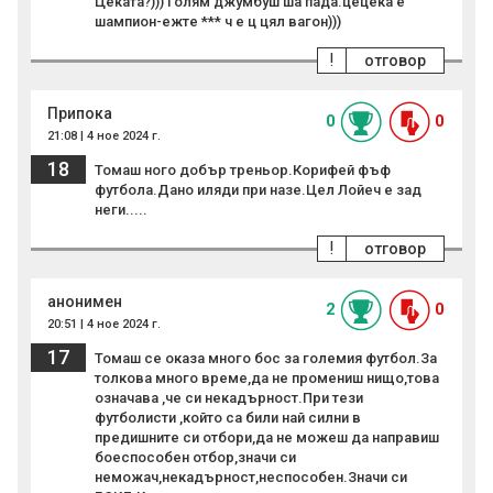
Цеката?))) Голям джумбуш ша пада.цецека е
шампион-ежте *** ч е ц цял вагон)))
!
отговор
Припока
0
0
21:08 | 4 ное 2024 г.
18
Томаш ного добър треньор.Корифей фъф
футбола.Дано иляди при назе.Цел Лойеч е зад
неги.....
!
отговор
анонимен
2
0
20:51 | 4 ное 2024 г.
17
Томаш се оказа много бос за големия футбол.За
толкова много време,да не промениш нищо,това
означава ,че си некадърност.При тези
футболисти ,който са били най силни в
предишните си отбори,да не можеш да направиш
боеспособен отбор,значи си
неможач,некадърност,неспособен.Значи си