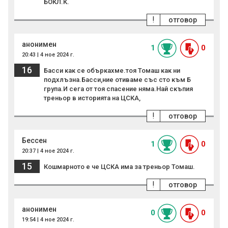
БОКЛ.К.
!
отговор
анонимен
1
0
20:43 | 4 ное 2024 г.
16
Басси как се объркахме.тоя Томаш как ни
подхлъзна.Басси,ние отиваме със сто към Б
група.И сега от тоя спасение няма.Най скъпия
треньор в историята на ЦСКА,
!
отговор
Бессен
1
0
20:37 | 4 ное 2024 г.
15
Кошмарното е че ЦСКА има за треньор Томаш.
!
отговор
анонимен
0
0
19:54 | 4 ное 2024 г.