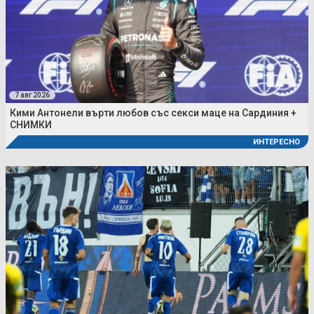
7 авг 2026
Кими Антонели върти любов със секси маце на Сардиния +
СНИМКИ
ИНТЕРЕСНО