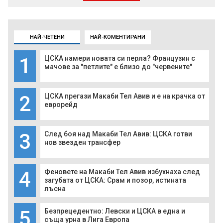
НАЙ-ЧЕТЕНИ
НАЙ-КОМЕНТИРАНИ
1
ЦСКА намери новата си перла? Французин с
мачове за "петлите" е близо до "червените"
2
ЦСКА прегази Макаби Тел Авив и е на крачка от
еврорейд
3
След боя над Макаби Тел Авив: ЦСКА готви
нов звезден трансфер
4
Феновете на Макаби Тел Авив избухнаха след
загубата от ЦСКА: Срам и позор, истината
лъсна
5
Безпрецедентно: Левски и ЦСКА в една и
съща урна в Лига Европа