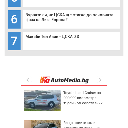
6
Вярвате ли, че ЦСКА ще стигне до основната
фаза на Лига Европа?
7
Макаби Тел Авив - ЦСКА 0:3
Toyota Land Cruiser на
ентрали:
999 999 километра
търси нов собственик
ад 1
ъд в
Защо новите коли
остават по-хладни в