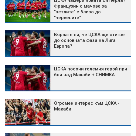
ЦСКА намери новата си перла?
Французин с мачове за
"петлите" е близо до
"червените"
Вярвате ли, че ЦСКА ще стигне
до основната фаза на Лига
Европа?
ЦСКА посочи големия герой при
боя над Макаби + СНИМКА
Огромен интерес към ЦСКА -
Макаби