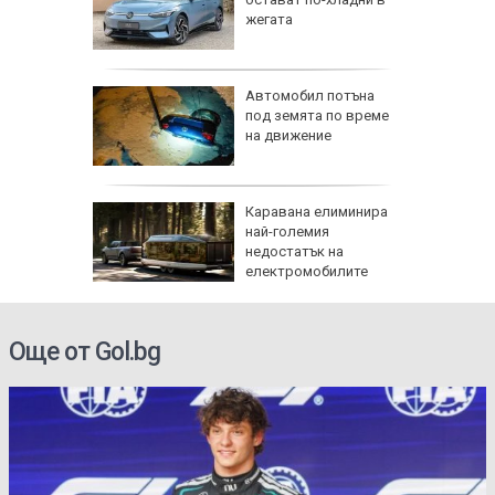
то на
жегата
зала в
синдром
съжда се
Автомобил потъна
 за
под земята по време
заплата,
на движение
ече пари
ята на
Каравана елиминира
рети
най-големия
ти за
недостатък на
електромобилите
възстан
Още от Gol.bg