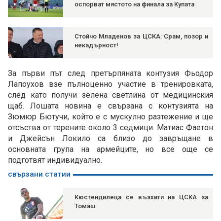
оспорват мястото на финала за Купата
Стойчо Младенов за ЦСКА: Срам, позор и
некадърност!
За първи път след претърпяната контузия Фьодор
Лапоухов взе пълноценно участие в тренировката,
след като получи зелена светлина от медицинския
щаб. Лошата новина е свързана с контузията на
Зюмюр Бютучи, който е с мускулно разтежение и ще
отсъства от терените около 3 седмици. Матиас Фаетон
и Джейсън Локило са близо до завръщане в
основната група на армейците, но все още се
подготвят индивидуално.
свързани статии
Кюстендилеца се възхити на ЦСКА за
Томаш