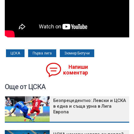
ЦСКА
Първа лига
Зюмюр Бютучи
Напиши
коментар
Още от ЦСКА
Безпрецедентно: Левски и ЦСКА
в една и съща урна в Лига
Европа