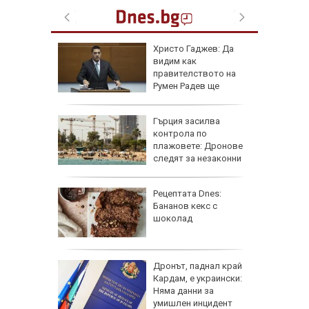
и
Христо Гаджев: Да
зрелищно
видим как
правителството на
Румен Радев ще
защити националния ни интерес
се 23 000
Гърция засилва
т УЕФА
контрола по
плажовете: Дронове
следят за незаконни
чадъри и ограничен достъп
гра за
Рецептата Dnes:
ежка
Бананов кекс с
лси"
шоколад
рай
Дронът, паднал край
ински,
Кардам, е украински:
 е
Няма данни за
умишлен инцидент