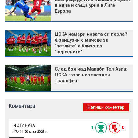
в една и съща урна в Лига
Европа
ЦСКА намери новата си перла?
Французин с мачове за
"петлите" е близо до
"червените"
След боя над Макаби Тел Авив:
ЦСКА готви нов звезден
трансфер
Коментари
Напиши коментар
ИСТИНАТА
1
0
17:41 | 20 юни 2025 г.