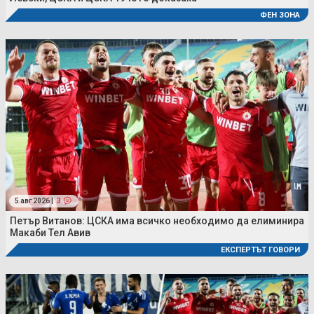
ФЕН ЗОНА
5 авг 2026 |
3
Петър Витанов: ЦСКА има всичко необходимо да елиминира
Макаби Тел Авив
ЕКСПЕРТЪТ ГОВОРИ