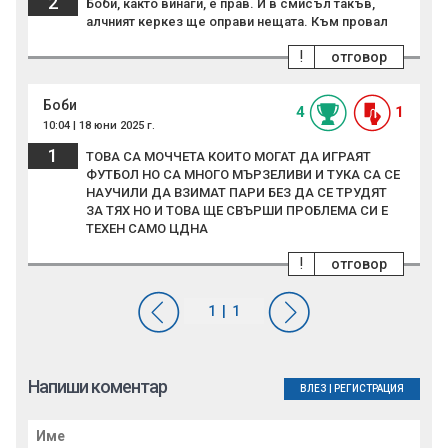
2
Боби, както винаги, е прав. И в смисъл такъв,
алчният керкез ще оправи нещата. Към провал
!
отговор
Боби
4
1
10:04 | 18 юни 2025 г.
1
ТОВА СА МОЧЧЕТА КОИТО МОГАТ ДА ИГРАЯТ
ФУТБОЛ НО СА МНОГО МЪРЗЕЛИВИ И ТУКА СА СЕ
НАУЧИЛИ ДА ВЗИМАТ ПАРИ БЕЗ ДА СЕ ТРУДЯТ
ЗА ТЯХ НО И ТОВА ЩЕ СВЪРШИ ПРОБЛЕМА СИ Е
ТЕХЕН САМО ЦДНА
!
отговор
Напиши коментар
ВЛЕЗ
|
РЕГИСТРАЦИЯ