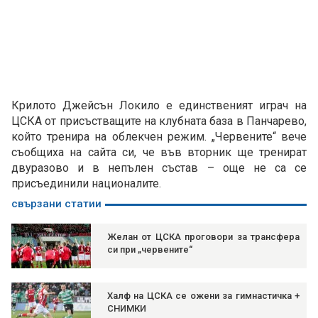
Крилото Джейсън Локило е единственият играч на
ЦСКА от присъстващите на клубната база в Панчарево,
който тренира на облекчен режим. „Червените“ вече
съобщиха на сайта си, че във вторник ще тренират
двуразово и в непълен състав – още не са се
присъединили националите.
свързани статии
Желан от ЦСКА проговори за трансфера
си при „червените“
Халф на ЦСКА се ожени за гимнастичка +
СНИМКИ