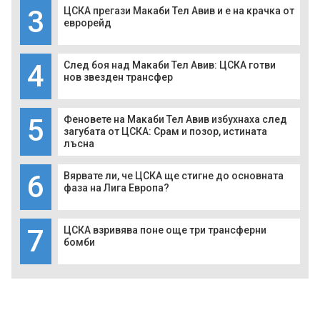
3
ЦСКА прегази Макаби Тел Авив и е на крачка от
еврорейд
4
След боя над Макаби Тел Авив: ЦСКА готви
нов звезден трансфер
5
Феновете на Макаби Тел Авив избухнаха след
загубата от ЦСКА: Срам и позор, истината
лъсна
6
Вярвате ли, че ЦСКА ще стигне до основната
фаза на Лига Европа?
7
ЦСКА взривява поне още три трансферни
бомби