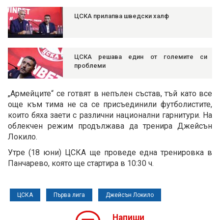
ЦСКА прилапва шведски халф
ЦСКА решава един от големите си
проблеми
„Армейците“ се готвят в непълен състав, тъй като все
още към тима не са се присъединили футболистите,
които бяха заети с различни национални гарнитури. На
облекчен режим продължава да тренира Джейсън
Локило.
Утре (18 юни) ЦСКА ще проведе една тренировка в
Панчарево, която ще стартира в 10:30 ч.
ЦСКА
Първа лига
Джейсън Локило
Напиши