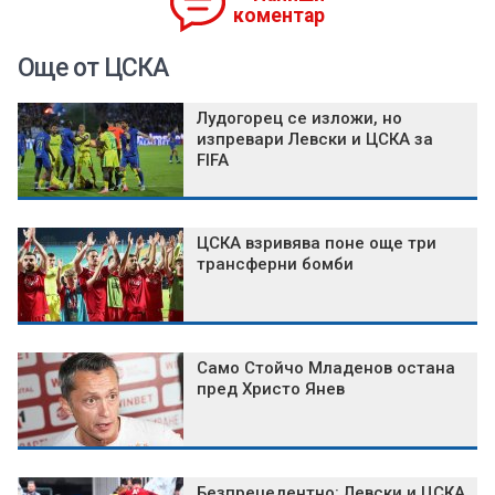
коментар
Още от ЦСКА
Лудогорец се изложи, но
изпревари Левски и ЦСКА за
FIFA
ЦСКА взривява поне още три
трансферни бомби
Само Стойчо Младенов остана
пред Христо Янев
Безпрецедентно: Левски и ЦСКА