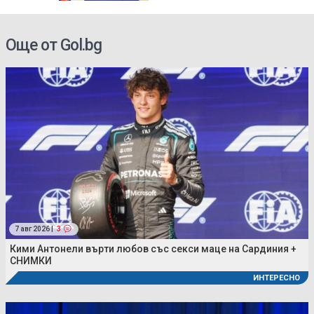
Още от Gol.bg
7 авг 2026 |
3
Кими Антонели върти любов със секси маце на Сардиния +
СНИМКИ
ИНТЕРЕСНО