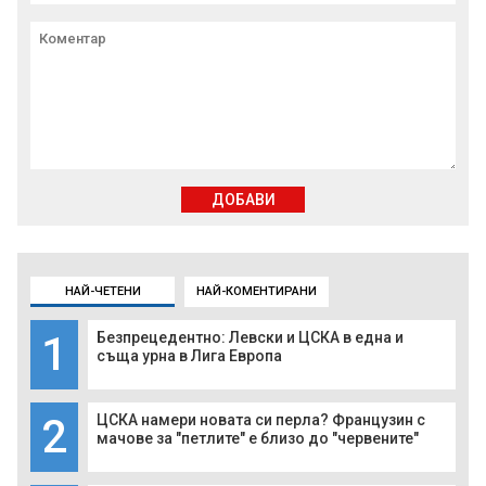
ДОБАВИ
НАЙ-ЧЕТЕНИ
НАЙ-КОМЕНТИРАНИ
1
Безпрецедентно: Левски и ЦСКА в една и
съща урна в Лига Европа
2
ЦСКА намери новата си перла? Французин с
мачове за "петлите" е близо до "червените"