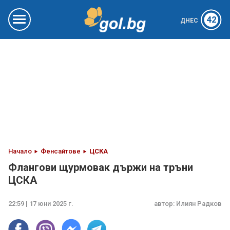
42
ДНЕС
Начало
Фенсайтове
ЦСКА
Флангови щурмовак държи на тръни
ЦСКА
22:59 | 17 юни 2025 г.
автор:
Илиян Радков