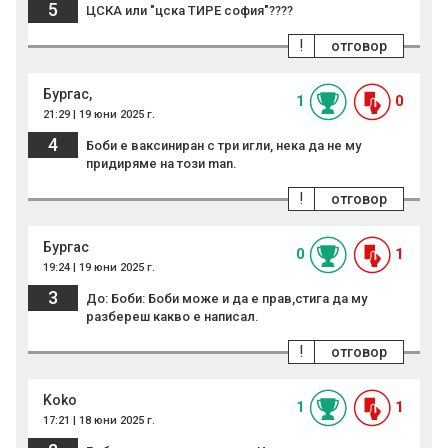
5
ЦСКА или "цска ТИРЕ софия"????
!
отговор
Бургас,
1
0
21:29 | 19 юни 2025 г.
4
Боби е ваксиниран с три игли, нека да не му
придиряме на този man.
!
отговор
Бургас
0
1
19:24 | 19 юни 2025 г.
3
До: Боби: Боби може и да е прав,стига да му
разбереш какво е написал.
!
отговор
Koko
1
1
17:21 | 18 юни 2025 г.