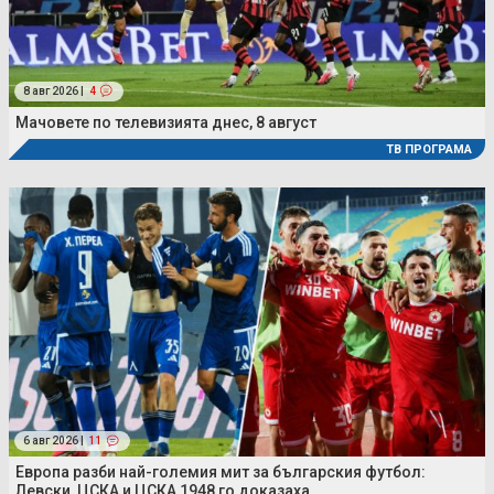
8 авг 2026 |
4
Мачовете по телевизията днес, 8 август
ТВ ПРОГРАМА
6 авг 2026 |
11
Европа разби най-големия мит за българския футбол:
Левски, ЦСКА и ЦСКА 1948 го доказаха