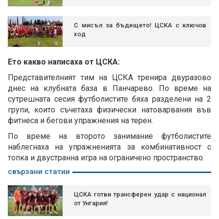
С мисъл за бъдещето! ЦСКА с ключов
ход
Ето какво написаха от ЦСКА:
Представителният тим на ЦСКА тренира двуразово
днес на клубната база в Панчарево. По време на
сутрешната сесия футболистите бяха разделени на 2
групи, които съчетаха физически натоварвания във
фитнеса и бегови упражнения на терен.
По време на второто занимание футболистите
наблегнаха на упражненията за комбинативност с
топка и двустранна игра на ограничено пространство.
свързани статии
ЦСКА готви трансферен удар с национал
от Унгария!