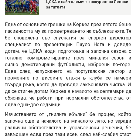
ЦСКА е най-големият конкурент на Левски
за титлата
Една от основните грешки на Керкез през лятото беше
пасивността му за проветряването на съблекалнята. Тя
бе споделена със спуснатия за спортен директор
специалист по презентации Пауло Нога и доведе
дотам, че ЦСКА води подготовка и започна сезона с
тотално компрометираните през миналия сезон и
силно демотивирани футболисти, изброени по-горе.
Едва след напускането на португалския лектор и
промените по високите етажи в клуба се намери
твърда ръка, която да проведе закъснялата чистка. И
да се стигне дотам Керкез в началото на септември да
обяснява, че работи при нормални обстоятелства от
едва една-две седмици…
Изчистването от „гнилите ябълки“ бе процес, който
започна още в началото на миналото лято, но заради
различни обстоятелства и управленски решения, бе
завършен едва през тази есен, след най-слабия старт