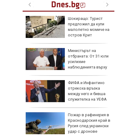
ъката на
Шокиращо: Турист
адона
предложил да купи
 за
малолетно момиче на
остров Крит
рофа с
Министърът на
 трима
отбраната: От 31 юли
атвори
усилихме
колово
наблюденията върху
въздушното пространство
рселона"
ФИФА и Инфантино
се
отрекоха връзка
Роналд
между него и бивша
служителка на УЕФА
 в
Пожар в рафинерия в
Краснодарския край в
Русия след украински
о
удар с дронове