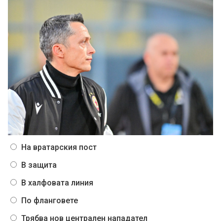
На вратарския пост
В защита
В халфовата линия
По фланговете
Трябва нов централен нападател