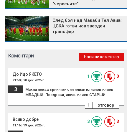
"червените"
След боя над Макаби Тел Авив:
ЦСКА готви нов звезден
трансфер
Коментари
Напиши коментар
До Ицо ЯКЕТО
1
0
21:50 | 20 дек 2025 г.
3
Махни некадърния ми син илиан илианов илиев
МЛАДШИ. Поздрави, илиан илиев СТАРШИ.
!
отговор
Всико добре
3
3
11:16 | 19 дек 2025 г.