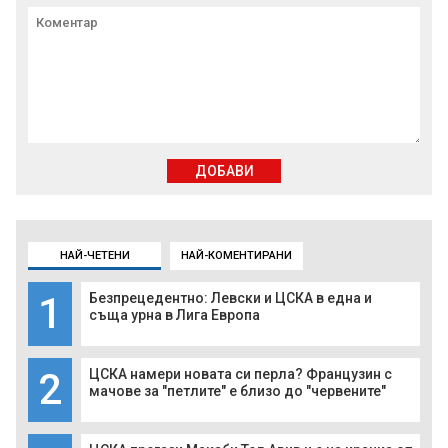
ДОБАВИ
НАЙ-ЧЕТЕНИ
НАЙ-КОМЕНТИРАНИ
1
Безпрецедентно: Левски и ЦСКА в една и
съща урна в Лига Европа
2
ЦСКА намери новата си перла? Французин с
мачове за "петлите" е близо до "червените"