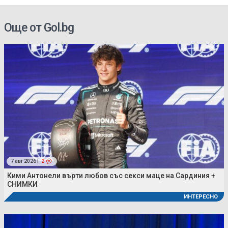
Още от Gol.bg
7 авг 2026 |
2
Кими Антонели върти любов със секси маце на Сардиния +
СНИМКИ
ИНТЕРЕСНО