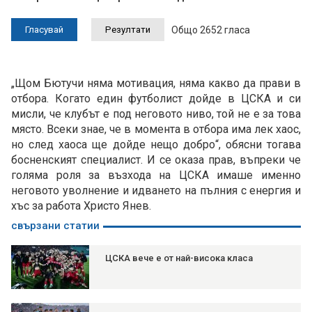
Общо 2652 гласа
„Щом Бютучи няма мотивация, няма какво да прави в
отбора. Когато един футболист дойде в ЦСКА и си
мисли, че клубът е под неговото ниво, той не е за това
място. Всеки знае, че в момента в отбора има лек хаос,
но след хаоса ще дойде нещо добро“, обясни тогава
босненският специалист. И се оказа прав, въпреки че
голяма роля за възхода на ЦСКА имаше именно
неговото уволнение и идването на пълния с енергия и
хъс за работа Христо Янев.
свързани статии
ЦСКА вече е от най-висока класа