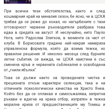
При всички тези обстоятелства, както и след
кошмарния край на миналия сезон, бе ясно, че в ЦСКА
трябва да се реже до кокал, но нагърбените с тази
отговорност червени ръководители разбраха това
едва в средата на август. И неслучайно, нито Пауло
Нога, нито Радослав Златков, в момента са част от
клуба. В Борисовата градина най-накрая намериха
управленска формула, която да взима тежки, но
правилни решения. И няколко месеца след бурните
летни събития, се вижда, че ЦСКА наистина е със
сменена кръв и червената съблекалня е освободена
от „гнили ябълки“.
Това се дължи както на проведената чистка и
прецизната откъм характери селекция, така и на
отличните психологически качества на Христо Янев.
Който без да се оплаква и самосъжалява, запретна
ръкави и вдигна на крака отбор, изпратен в тежка
морална криза от предшествениците му Томаш и