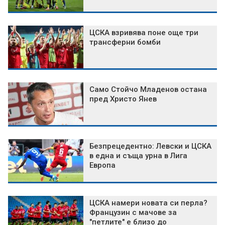
ЦСКА взривява поне още три
трансферни бомби
Само Стойчо Младенов остана
пред Христо Янев
Безпрецедентно: Левски и ЦСКА
в една и съща урна в Лига
Европа
ЦСКА намери новата си перла?
Французин с мачове за
"петлите" е близо до