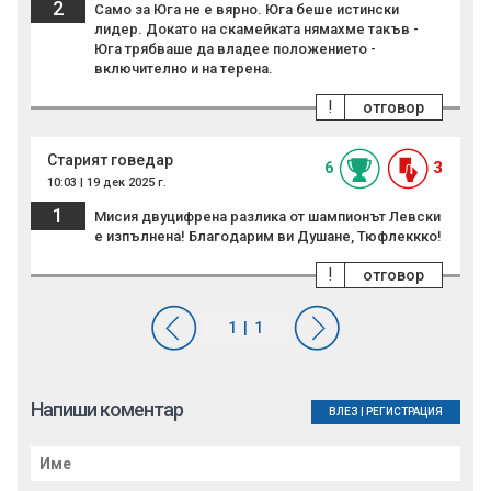
2
Само за Юга не е вярно. Юга беше истински
лидер. Докато на скамейката нямахме такъв -
Юга трябваше да владее положението -
включително и на терена.
!
отговор
Старият говедар
6
3
10:03 | 19 дек 2025 г.
1
Мисия двуцифрена разлика от шампионът Левски
е изпълнена! Благодарим ви Душане, Тюфлеккко!
!
отговор
Напиши коментар
ВЛЕЗ
|
РЕГИСТРАЦИЯ