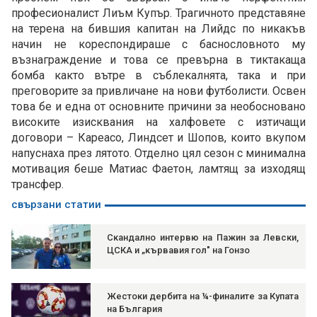
професионалист Лиъм Купър. Трагичното представяне
на терена на бившия капитан на Лийдс по никакъв
начин не кореспондираше с баснословното му
възнаграждение и това се превърна в тиктакаща
бомба както вътре в съблекалнята, така и при
преговорите за привличане на нови футболисти. Освен
това бе и една от основните причини за необосновано
високите изисквания на халфовете с изтичащи
договори – Кареасо, Линдсет и Шопов, които вкупом
напуснаха през лятото. Отделно цял сезон с минимална
мотивация беше Матиас Фаетон, ламтящ за изходящ
трансфер.
свързани статии
Скандално интервю на Пажин за Левски,
ЦСКА и „кървавия гол" на Гонзо
Жестоки дербита на ¼-финалите за Купата
на България