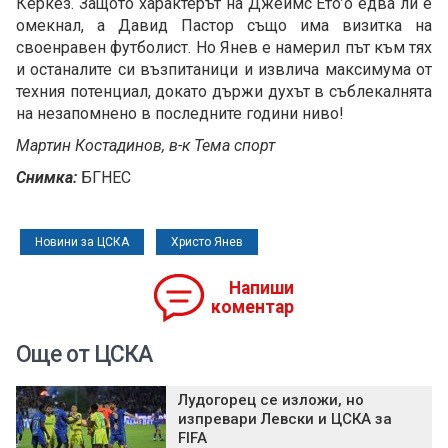
Керкез. Защото характерът на Джеймс Ето’о едва ли е
омекнал, а Давид Пастор също има визитка на
своенравен футболист. Но Янев е намерил път към тях
и останалите си възпитаници и извлича максимума от
техния потенциал, докато държи духът в съблекалнята
на незапомнено в последните години ниво!
Мартин Костадинов, в-к Тема спорт
Снимка:
БГНЕС
Новини за ЦСКА
Христо Янев
Напиши
коментар
Още от ЦСКА
Лудогорец се изложи, но
изпревари Левски и ЦСКА за
FIFA