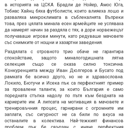
в историята на ЦСКА. Брадли де Нойер, Амос Юга,
Тобиас Хайнц бяха футболисти, които влияеха лошо и
разваляха микроклимата в съблекалнята. Въпреки
това, през цялата минала есен армейците не успяваха
да намерят начин за раздяла с тях, а дори норвежецът
получаваше игрови минути, като редуваше мачовете
със снимките от нощни и хазартни заведения.
Раздялата с отровното трио обаче не гарантира
спокойствие, защото миналогодишната лятна
селекция също се оказа силно токсична.
Конкуренцията между Иван Дюлгеров и Бусато под
рамката бе всичко друго, но не и здравословна.
Локило, Бютучи и Исека пък са перфектният пример
за провалени таланти, за които България е само
поредната стъпка надолу по пътя към бездната на
кариерите им. А липсата на мотивация в мачовете и
тренировъчния процес, гарнирани с огромните им
заплати, със сигурност не са били по вкуса на
останалите в колектива. Най-тежкият финансов
проблем пък бе свързан с иначе перфектния