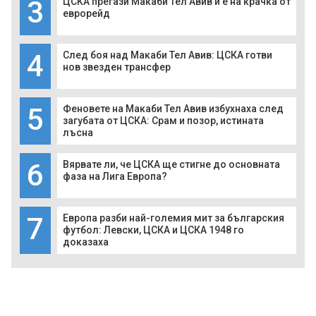
3
ЦСКА прегази Макаби Тел Авив и е на крачка от
еврорейд
4
След боя над Макаби Тел Авив: ЦСКА готви
нов звезден трансфер
5
Феновете на Макаби Тел Авив избухнаха след
загубата от ЦСКА: Срам и позор, истината
лъсна
6
Вярвате ли, че ЦСКА ще стигне до основната
фаза на Лига Европа?
7
Европа разби най-големия мит за българския
футбол: Левски, ЦСКА и ЦСКА 1948 го
доказаха