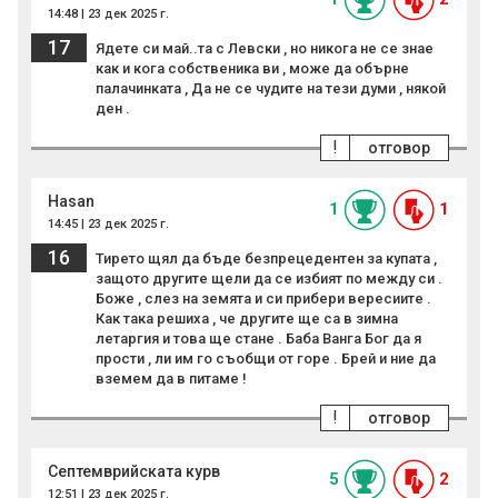
14:48 | 23 дек 2025 г.
17
Ядете си май..та с Левски , но никога не се знае
как и кога собственика ви , може да обърне
палачинката , Да не се чудите на тези думи , някой
ден .
!
отговор
Hasan
1
1
14:45 | 23 дек 2025 г.
16
Тирето щял да бъде безпрецедентен за купата ,
защото другите щели да се избият по между си .
Боже , слез на земята и си прибери вересиите .
Как така решиха , че другите ще са в зимна
летаргия и това ще стане . Баба Ванга Бог да я
прости , ли им го съобщи от горе . Брей и ние да
вземем да в питаме !
!
отговор
Септемврийската курв
5
2
12:51 | 23 дек 2025 г.