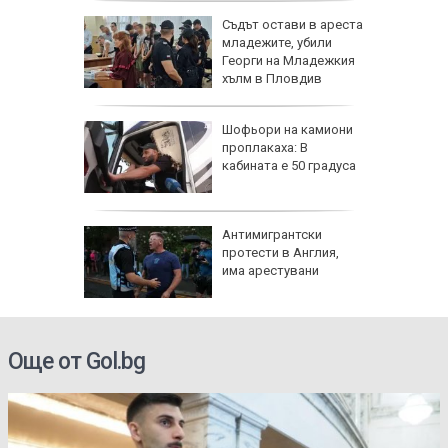
арежда
Съдът остави в ареста
китайски
младежите, убили
0 и 16
Георги на Младежкия
хълм в Пловдив
я
Шофьори на камиони
проплакаха: В
кабината е 50 градуса
с счупен
Антимигрантски
 край
протести в Англия,
има арестувани
Още от Gol.bg