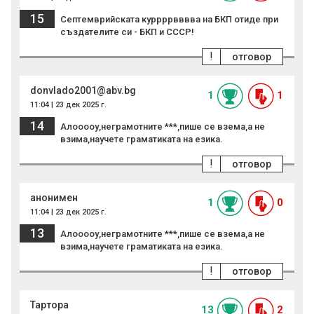
15
Септемврийската куррррвввва на БКП отиде при
създателите си - БКП и СССР!
!
отговор
donvlado2001@abv.bg
1
1
11:04 | 23 дек 2025 г.
14
Алооооу,неграмотните ***,пише се взема,а не
взима,научете граматиката на езика.
!
отговор
анонимен
1
0
11:04 | 23 дек 2025 г.
13
Алооооу,неграмотните ***,пише се взема,а не
взима,научете граматиката на езика.
!
отговор
Тартора
13
2