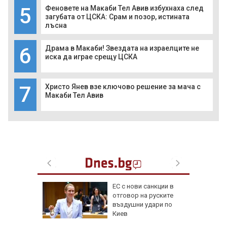
5
Феновете на Макаби Тел Авив избухнаха след
загубата от ЦСКА: Срам и позор, истината
лъсна
6
Драма в Макаби! Звездата на израелците не
иска да играе срещу ЦСКА
7
Христо Янев взе ключово решение за мача с
Макаби Тел Авив
 отряза
ЕС с нови санкции в
чи
отговор на руските
въздушни удари по
е
Киев