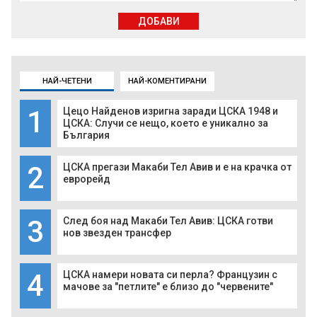
ДОБАВИ
НАЙ-ЧЕТЕНИ
НАЙ-КОМЕНТИРАНИ
1
Цецо Найденов изригна заради ЦСКА 1948 и
ЦСКА: Случи се нещо, което е уникално за
България
2
ЦСКА прегази Макаби Тел Авив и е на крачка от
еврорейд
3
След боя над Макаби Тел Авив: ЦСКА готви
нов звезден трансфер
4
ЦСКА намери новата си перла? Французин с
мачове за "петлите" е близо до "червените"