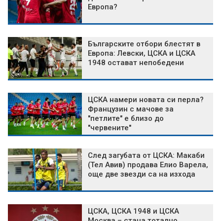
Европа?
Българските отбори блестят в
Европа: Левски, ЦСКА и ЦСКА
1948 остават непобедени
ЦСКА намери новата си перла?
Французин с мачове за
"петлите" е близо до
"червените"
След загубата от ЦСКА: Макаби
(Тел Авив) продава Елио Варела,
още две звезди са на изхода
ЦСКА, ЦСКА 1948 и ЦСКА
Москва – стана тотално