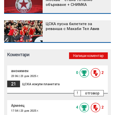
объркване + СНИМКА
ЦСКА пусна билетите за
реванша с Макаби Тел Авив
Коментари
Напиши коментар
анонимен
0
2
23:06 | 23 дек 2025 г.
21
ЦСКА изкупи планетата
!
отговор
Армеец
4
2
17:54 | 23 дек 2025 г.