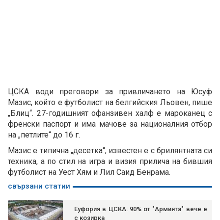
ЦСКА води преговори за привличането на Юсуф
Мазис, който е футболист на белгийския Льовен, пише
„Блиц“. 27-годишният офанзивен халф е мароканец с
френски паспорт и има мачове за националния отбор
на „петлите“ до 16 г.
Мазис е типична „десетка“, известен е с брилянтната си
техника, а по стил на игра и визия прилича на бившия
футболист на Уест Хям и Лил Саид Бенрама.
свързани статии
Еуфория в ЦСКА: 90% от "Армията" вече е
с козирка