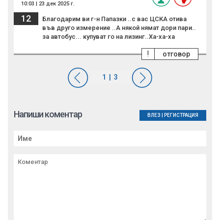
10:03 | 23 дек 2025 г.
12
Благодарим ви г-н Папазки ..с вас ЦСКА отива
във друго измерение ..А някой нямат дори пари..
за автобус... купуват го на лизинг..Ха-ха-ха
!
отговор
Напиши коментар
ВЛЕЗ
|
РЕГИСТРАЦИЯ