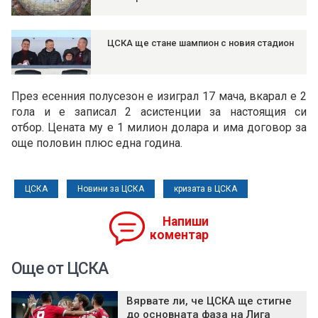
ЦСКА ще стане шампион с новия стадион
През есенния полусезон е изиграл 17 мача, вкарал е 2
гола и е записал 2 асистенции за настоящия си
отбор. Цената му е 1 милион долара и има договор за
още половин плюс една година.
ЦСКА
Новини за ЦСКА
кризата в ЦСКА
Напиши
коментар
Още от ЦСКА
Вярвате ли, че ЦСКА ще стигне
до основната фаза на Лига