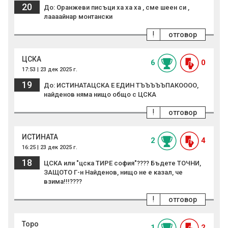
20
До: Оранжеви писъци ха ха ха , сме шеен си ,
лаааайнар монтански
!
отговор
ЦСКА
6
0
17:53 | 23 дек 2025 г.
19
До: ИСТИНАТАЦСКА Е ЕДИН ТЪЪЪЪЪПАКОООО,
найденов няма нищо общо с ЦСКА
!
отговор
ИСТИНАТА
2
4
16:25 | 23 дек 2025 г.
18
ЦСКА или "цска ТИРЕ софия"???? Бъдете ТОЧНИ,
ЗАЩОТО Г-н Найденов, нищо не е казал, че
взима!!!????
!
отговор
Торо
1
2