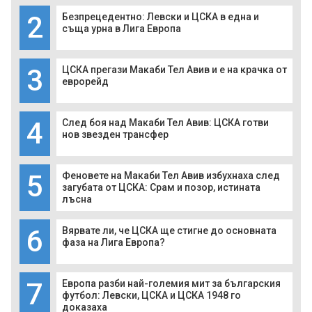
2
Безпрецедентно: Левски и ЦСКА в една и
съща урна в Лига Европа
3
ЦСКА прегази Макаби Тел Авив и е на крачка от
еврорейд
4
След боя над Макаби Тел Авив: ЦСКА готви
нов звезден трансфер
5
Феновете на Макаби Тел Авив избухнаха след
загубата от ЦСКА: Срам и позор, истината
лъсна
6
Вярвате ли, че ЦСКА ще стигне до основната
фаза на Лига Европа?
7
Европа разби най-големия мит за българския
футбол: Левски, ЦСКА и ЦСКА 1948 го
доказаха