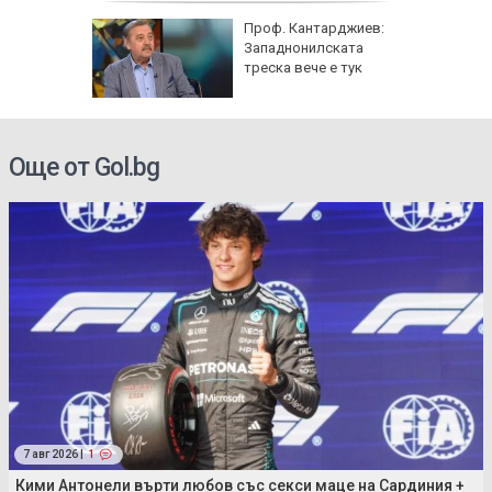
AI
Проф. Кантарджиев:
Западнонилската
ист
треска вече е тук
а е
Още от Gol.bg
7 авг 2026 |
1
Кими Антонели върти любов със секси маце на Сардиния +