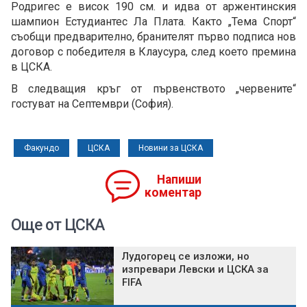
Родригес е висок 190 см. и идва от аржентинския
шампион Естудиантес Ла Плата. Както „Тема Спорт“
съобщи предварително, бранителят първо подписа нов
договор с победителя в Клаусура, след което премина
в ЦСКА.
В следващия кръг от първенството „червените“
гостуват на Септември (София).
Факундо
ЦСКА
Новини за ЦСКА
Напиши
коментар
Още от ЦСКА
Лудогорец се изложи, но
изпревари Левски и ЦСКА за
FIFA