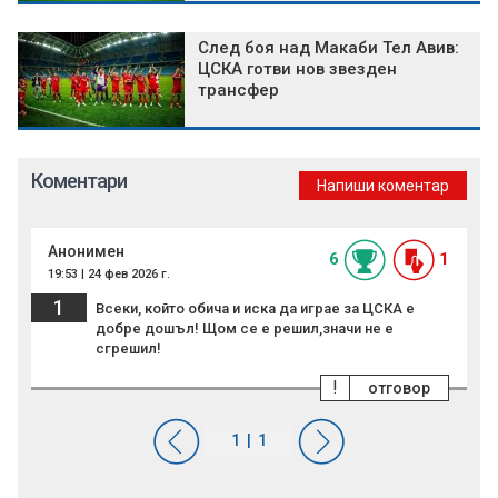
След боя над Макаби Тел Авив:
ЦСКА готви нов звезден
трансфер
Коментари
Напиши коментар
Анонимен
6
1
19:53 | 24 фев 2026 г.
1
Всеки, който обича и иска да играе за ЦСКА е
добре дошъл! Щом се е решил,значи не е
сгрешил!
!
отговор