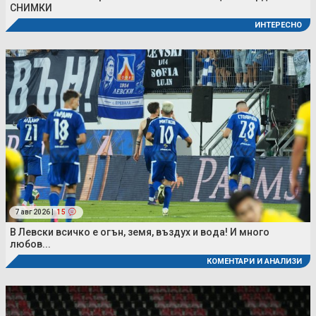
СНИМКИ
ИНТЕРЕСНО
7 авг 2026 |
15
В Левски всичко е огън, земя, въздух и вода! И много
любов...
КОМЕНТАРИ И АНАЛИЗИ