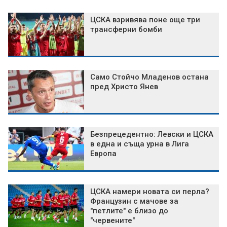
ЦСКА взривява поне още три
трансферни бомби
Само Стойчо Младенов остана
пред Христо Янев
Безпрецедентно: Левски и ЦСКА
в една и съща урна в Лига
Европа
ЦСКА намери новата си перла?
Французин с мачове за
"петлите" е близо до
"червените"