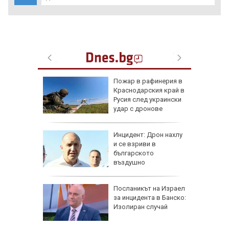
рселона"
Пожар в рафинерия в
се
Краснодарския край в
Роналд
Русия след украински
удар с дронове
 в
Инцидент: Дрон нахлу
и се взриви в
българското
о
въздушно
пространство
рна на
Посланикът на Израел
де
за инцидента в Банско:
ничен
Изолиран случай