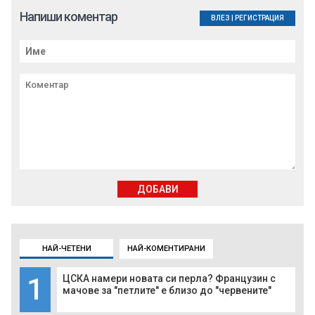
Напиши коментар
ВЛЕЗ
|
РЕГИСТРАЦИЯ
ДОБАВИ
НАЙ-ЧЕТЕНИ
НАЙ-КОМЕНТИРАНИ
1
ЦСКА намери новата си перла? Французин с
мачове за "петлите" е близо до "червените"