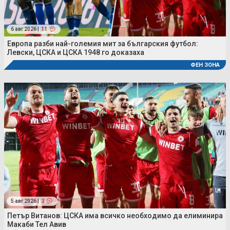
6 авг 2026 |
11
Европа разби най-големия мит за българския футбол:
Левски, ЦСКА и ЦСКА 1948 го доказаха
ФЕН ЗОНА
5 авг 2026 |
3
Петър Витанов: ЦСКА има всичко необходимо да елиминира
Макаби Тел Авив