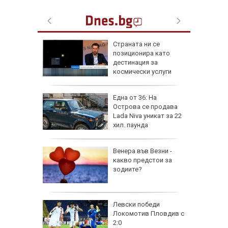
а най-
Страната ни се
ник на
позиционира като
дестинация за
космически услуги
на
Една от 36: На
нал в
Острова се продава
Lada Niva уникат за 22
хил. паунда
рола по
Венера във Везни -
какво предстои за
а арести
зодиите?
Левски победи
Локомотив Пловдив с
2:0