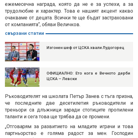
ежемесечна награда, която да не е за успехи, а за
трудолюбие и характер. Това е нашият акцент какво
очакваме от децата. Всички те ще бъдат застраховани
от компанията“, обяви Величков.
свързани статии
Изгонен шеф от ЦСКА хвали Лудогорец
ОФИЦИАЛНО: Ето кога е Вечното дерби
ЦСКА – Левски
Ръководителят на школата Петър Занев с тъга призна,
че последните две десетилетия ръководители и
треньори са длъжници заради стотиците пропилени
таланти и сега това ще трябва да се промени.
„Отговарям за развитието на младите играчи и това
партньорство е голяма радост за мен. Господин