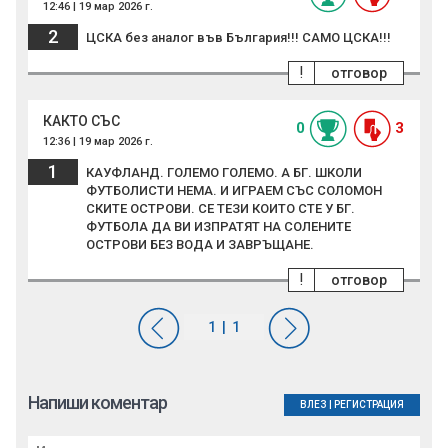
12:46 | 19 мар 2026 г.
2
ЦСКА без аналог във България!!! САМО ЦСКА!!!
!
отговор
КАКТО СЪС
0
3
12:36 | 19 мар 2026 г.
1
КАУФЛАНД. ГОЛЕМО ГОЛЕМО. А БГ. ШКОЛИ
ФУТБОЛИСТИ НЕМА. И ИГРАЕМ СЪС СОЛОМОН
СКИТЕ ОСТРОВИ. СЕ ТЕЗИ КОИТО СТЕ У БГ.
ФУТБОЛА ДА ВИ ИЗПРАТЯТ НА СОЛЕНИТЕ
ОСТРОВИ БЕЗ ВОДА И ЗАВРЪЩАНЕ.
!
отговор
Напиши коментар
ВЛЕЗ
|
РЕГИСТРАЦИЯ