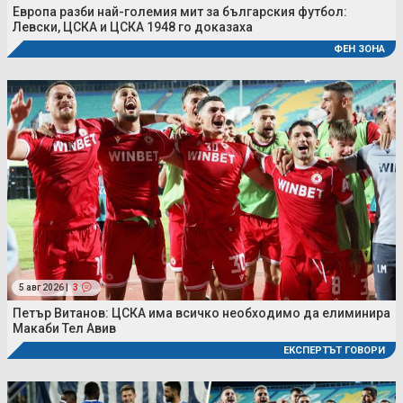
Европа разби най-големия мит за българския футбол:
Левски, ЦСКА и ЦСКА 1948 го доказаха
ФЕН ЗОНА
5 авг 2026 |
3
Петър Витанов: ЦСКА има всичко необходимо да елиминира
Макаби Тел Авив
ЕКСПЕРТЪТ ГОВОРИ