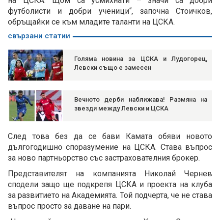
на ЦСКА. Щом са усмихнати – значи са добри
футболисти и добри ученици“, започна Стоичков,
обръщайки се към младите таланти на ЦСКА.
свързани статии
Голяма новина за ЦСКА и Лудогорец,
Левски също е замесен
Вечното дерби наближава! Размяна на
звезди между Левски и ЦСКА
След това без да се бави Камата обяви новото
дългогодишно споразумение на ЦСКА. Става въпрос
за ново партньорство със застрахователния брокер.
Представителят на компанията Николай Чернев
сподели защо ще подкрепя ЦСКА и проекта на клуба
за развитието на Академията. Той подчерта, че не става
въпрос просто за даване на пари.