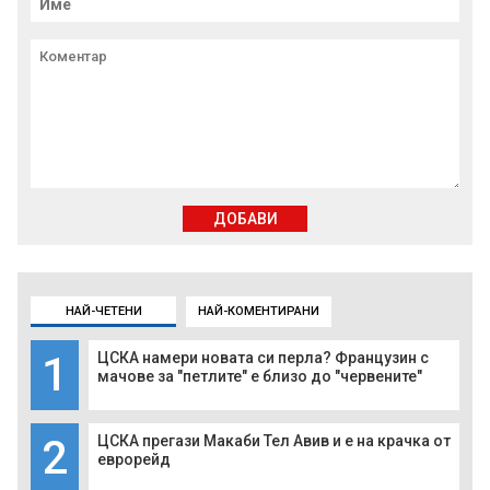
ДОБАВИ
НАЙ-ЧЕТЕНИ
НАЙ-КОМЕНТИРАНИ
1
ЦСКА намери новата си перла? Французин с
мачове за "петлите" е близо до "червените"
2
ЦСКА прегази Макаби Тел Авив и е на крачка от
еврорейд