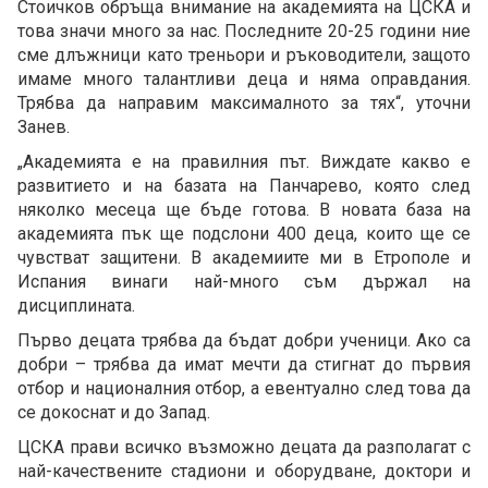
Стоичков обръща внимание на академията на ЦСКА и
това значи много за нас. Последните 20-25 години ние
сме длъжници като треньори и ръководители, защото
имаме много талантливи деца и няма оправдания.
Трябва да направим максималното за тях“, уточни
Занев.
„Академията е на правилния път. Виждате какво е
развитието и на базата на Панчарево, която след
няколко месеца ще бъде готова. В новата база на
академията пък ще подслони 400 деца, които ще се
чувстват защитени. В академиите ми в Етрополе и
Испания винаги най-много съм държал на
дисциплината.
Първо децата трябва да бъдат добри ученици. Ако са
добри – трябва да имат мечти да стигнат до първия
отбор и националния отбор, а евентуално след това да
се докоснат и до Запад.
ЦСКА прави всичко възможно децата да разполагат с
най-качествените стадиони и оборудване, доктори и