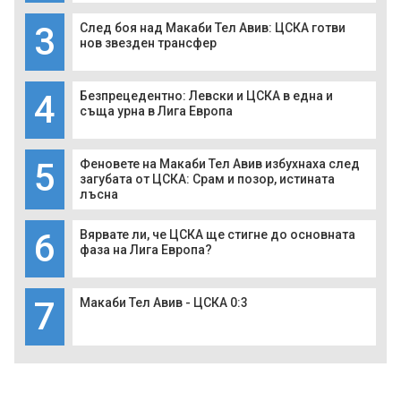
3
След боя над Макаби Тел Авив: ЦСКА готви
нов звезден трансфер
4
Безпрецедентно: Левски и ЦСКА в една и
съща урна в Лига Европа
5
Феновете на Макаби Тел Авив избухнаха след
загубата от ЦСКА: Срам и позор, истината
лъсна
6
Вярвате ли, че ЦСКА ще стигне до основната
фаза на Лига Европа?
7
Макаби Тел Авив - ЦСКА 0:3