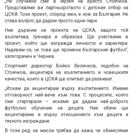
„Не случайно сме в музея на Христо Стоичков.
Представяме ви партньорството с детския отбор на
ЦСКА. Този проект, според мен, е нов за България. Не
става въпрос да дадем просто едни пари.
Ние държим на проекта на ЦСКА, защото той
възпитава, тренира и образова. Ще участваме в
проект, който ще изгражда личности и характери.
Надявам се, че това ще промени българския футбол“,
категоричен е Чернев.
Спортният директор Бойко Величков, подобно на
Стоичков, акцентира на възпитанието и човешките
качества, които в ЦСКА ще опитват да развиват.
„Искам да акцентирам върху възпитанието. Имаме
отговорност най-вече към това. С процесите, които
сме стартирали – искаме да дадем най-доброто
футболно обучение на децата. Ние обаче ще
акцентираме и върху отношението към децата и
тяхното изграждане.
В този ред на мисли трябва да кажа, че обмисляме