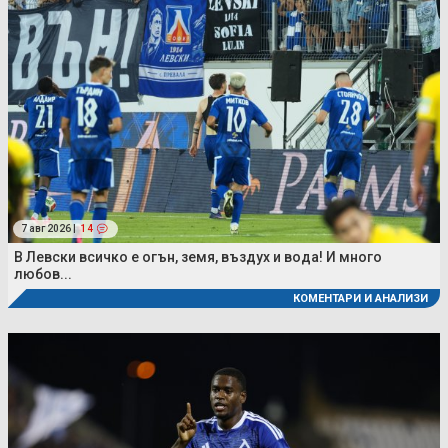
7 авг 2026 |
14
В Левски всичко е огън, земя, въздух и вода! И много
любов...
КОМЕНТАРИ И АНАЛИЗИ