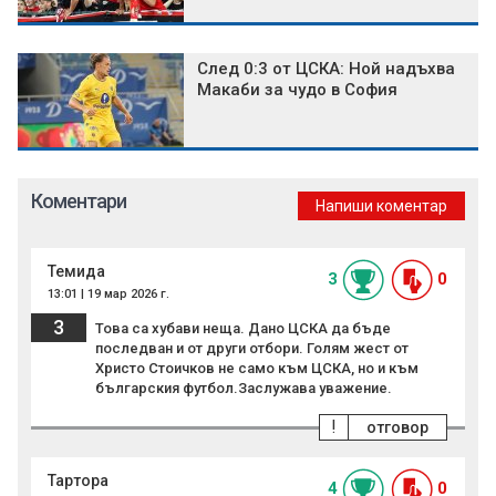
След 0:3 от ЦСКА: Ной надъхва
Макаби за чудо в София
Коментари
Напиши коментар
Темида
3
0
13:01 | 19 мар 2026 г.
3
Това са хубави неща. Дано ЦСКА да бъде
последван и от други отбори. Голям жест от
Христо Стоичков не само към ЦСКА, но и към
българския футбол.Заслужава уважение.
!
отговор
Тартора
4
0