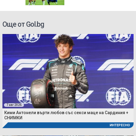
Още от Gol.bg
7 авг 2026
Кими Антонели върти любов със секси маце на Сардиния +
СНИМКИ
ИНТЕРЕСНО