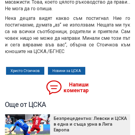
масажисти. Това, което цялото ръководство да прави…
Не мога да го опиша.
Нека децата видят какво съм постигнал. Ние го
постигнахме, думата „аз“ не използвам. Нещата ми тук
са на всички съотборници, родители и приятели. Сам
човек нищо не може да направи. Минали сме този път
и сега вярваме във вас“, обърна се Стоичков към
юношите на ЦСКА./БГНЕС
Христо Стоичков
Новини за ЦСКА
Напиши
коментар
Още от ЦСКА
Безпрецедентно: Левски и ЦСКА
в една и съща урна в Лига
Европа