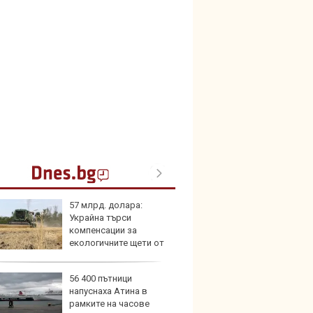
57 млрд. долара:
В Кит
Украйна търси
забра
компенсации за
автом
екологичните щети от
та
56 400 пътници
Този н
напуснаха Атина в
може 
рамките на часове
Европ