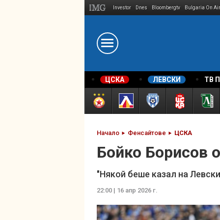
Investor
Dnes
Bloombergtv
Bulgaria On Ai
Megavselena.bg
ЦСКА
ЛЕВСКИ
ТВ 
Начало
Фенсайтове
ЦСКА
Бойко Борисов 
"Някой беше казал на Левски,
22:00 | 16 апр 2026 г.