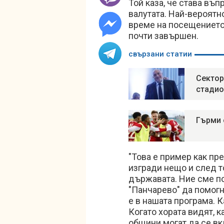
Той каза, че става въп
валутата. Най-вероятн
време на посещението 
почти завършен.
свързани статии
Сектор
стадио
Гърми 
"Това е пример как пр
изгради нещо и след т
държавата. Ние сме п
"Панчарево" да помог
е в нашата програма. К
Когато хората видят, к
общини могат да се вк