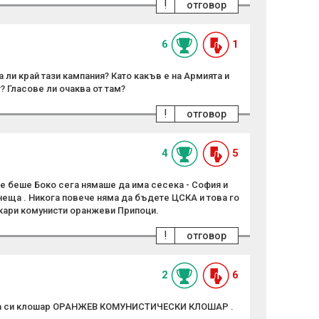
!
отговор
6
1
а ли край тази кампания? Като какъв е на Армията и
 Гласове ли очаква от там?
!
отговор
4
5
е беше Боко сега нямаше да има сесека - София и
неща . Никога повече няма да бъдете ЦСКА и това го
кари комунисти оранжеви Припоци.
!
отговор
2
6
ина си клошар ОРАНЖЕВ КОМУНИСТИЧЕСКИ КЛОШАР .