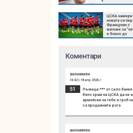
ЦСКА намери
новата си пер
Французин с
мачове за "пе
е близо до
"червените"
Коментари
анонимен
16:42 | 18 апр 2026 г.
51
Лъжеца-*** от село банкя
бяло храм на ЦСКА да не 
армейски за тебе и гроб н
са продажните рога
анонимен