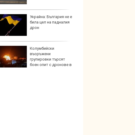
Украйна: България не е
Домаш
била цел на падналия
губи о
дрон
стена
зареж
Колумбийски
Кой гу
въоръжени
нашес
групировки търсят
китай
боен опит с дронове в
на