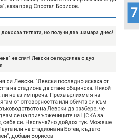
а", каза пред Спортал Борисов.
7
 докосва титлата, но получи два шамара днес!
ена“ не спят! Левски се подсилва с дуо
и
ия си Левски. "Левски последно искаха от
тта на стадиона да стане общинска. Някой
а ли не аз им преча. Прехвърлихме я на
ягам от отговорността или обичта си към
ръководството на Левски да разбере, че
адвам се на привържениците на ЦСКА за
д себе си. Неслучайно дойдох тук. Можеше
Лаута или на стадиона на Ботев, където
мен", добави Борисов.