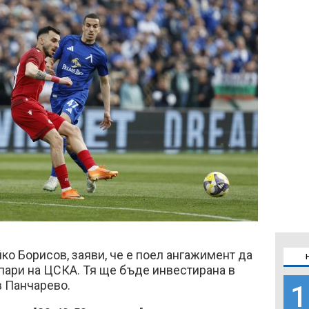
ко Борисов, заяви, че е поел ангажимент да
пари на ЦСКА. Тя ще бъде инвестирана в
в Панчарево.
1