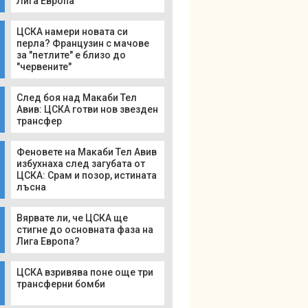
Лига Европа
ЦСКА намери новата си
перла? Французин с мачове
за "петлите" е близо до
"червените"
След боя над Макаби Тел
Авив: ЦСКА готви нов звезден
трансфер
Феновете на Макаби Тел Авив
избухнаха след загубата от
ЦСКА: Срам и позор, истината
лъсна
Вярвате ли, че ЦСКА ще
стигне до основната фаза на
Лига Европа?
ЦСКА взривява поне още три
трансферни бомби