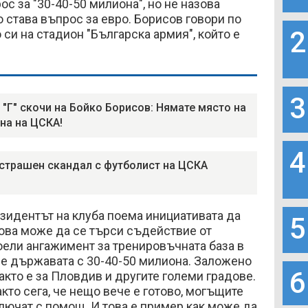
рос за "30-40-50 милиона", но не назова
о става въпрос за евро. Борисов говори по
2
си на стадион "Българска армия", който е
3
 "Г" скочи на Бойко Борисов: Нямате място на
на на ЦСКА!
4
страшен скандал с футболист на ЦСКА
езидентът на клуба поема инициативата да
5
ова може да се търси съдействие от
оели ангажимент за тренировъчната база в
не държавата с 30-40-50 милиона. Заложено
6
акто е за Пловдив и другите големи градове.
акто сега, че нещо вече е готово, могъщите
лючат с помощ. И това е пример как може да