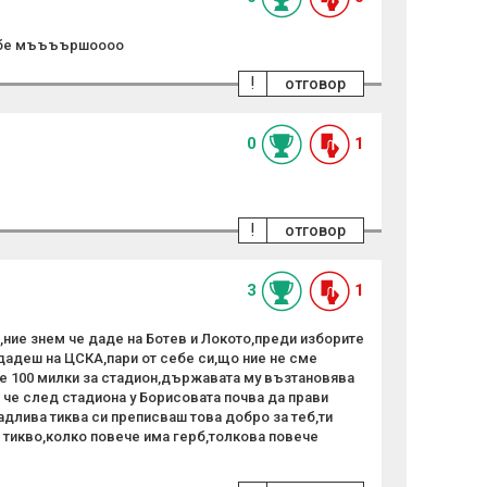
и бе мъъъършоооо
!
отговор
0
1
!
отговор
3
1
*,ние знем че даде на Ботев и Локото,преди изборите
дадеш на ЦСКА,пари от себе си,що ние не сме
де 100 милки за стадион,държавата му възтановява
а че след стадиона у Борисовата почва да прави
радлива тиква си преписваш това добро за теб,ти
о тикво,колко повече има герб,толкова повече