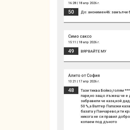
16:28 | 18 апр 2026 г.
50
До: анонимен46: замълч
Симо саксо
15:11 | 18 апр 2026 г.
49
ВЯРВАЙТЕ МУ
Алито от София
13:21 | 17 апр 2026 г.
48
Тази тиква Бойко,голям **
пари,но защо лъжеш че е 
забравили че каза,кой да
50 %,а Валтер Папазки каз
базата у Панчарево,и ти к
никога не си правил добр
копаем под дъното