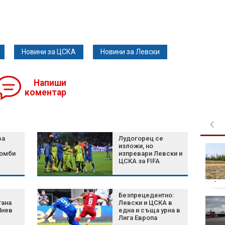
Новини за ЦСКА
Новини за Левски
Напиши
коментар
ва
Лудогорец се
изложи, но
Бебета фламинго
бомби
изпревари Левски и
получиха първите си
ЦСКА за FIFA
"паспорти" в резерват
край Малага
(СНИМКИ)
война
Безпрецедентно:
Психолог за
тана
Левски и ЦСКА в
убийството в
Янев
една и съща урна в
Лига Европа
Пловдив: Социалните