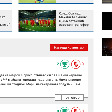
мрежи моделират
агресията
След боя над
Украйна отрече
ла?
Макаби Тел Авив:
умишлено да е
ЦСКА готви нов
насочвала дрон към
тлите"
звезден трансфер
България
18-годишен уби чичо
си с дървен кол в
Напиши коментар
Димитровградско
Украй
2
0
 да не мърси с присъствието си свещения червено
му *** майката говежда недоплатена. Няма гласове
а нашия стадион. Марш на гейарената подуями. Там
!
отговор
0
0