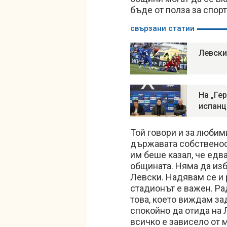
бъде от полза за спорт
свързани статии
Левски
На „Гер
испанц
Той говори и за любим
държавата собственос
им беше казал, че едв
общината. Няма да изб
Левски. Надявам се и 
стадионът е важен. Р
това, което виждам за
спокойно да отида на 
всичко е зависело от 