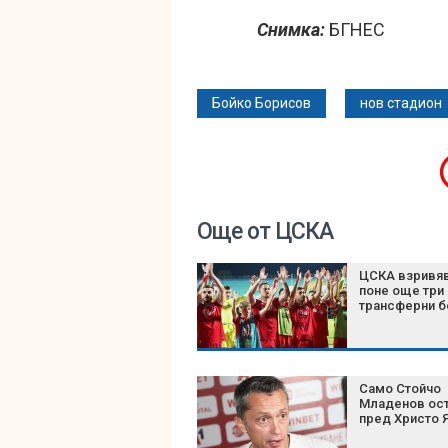
Снимка:
БГНЕС
Бойко Борисов
нов стадион
Още от ЦСКА
ЦСКА взривя
поне още три
трансферни 
Само Стойчо
Младенов ос
пред Христо 