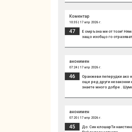
Коментар
10:35 | 17 апр 2026 г.
47
Е омръзна ми от този! Ням
защо изобщо го отразяват?
анонимен
07:24 | 17 апр 2026 г.
46
Оранжеви пеперудки ако н
още ред други незаконни 
знаете много добре . Шум
анонимен
07:20 | 17 апр 2026 г.
45
До: Син клошарТи наист