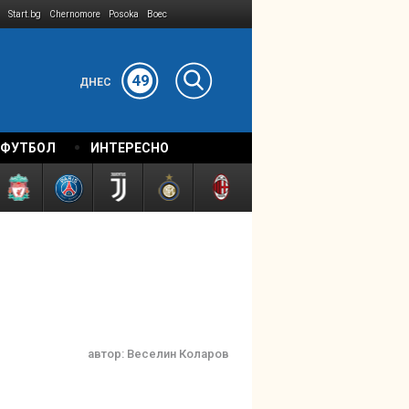
Start.bg
Chernomore
Posoka
Boec
49
ДНЕС
 ФУТБОЛ
ИНТЕРЕСНО
автор:
Веселин Коларов