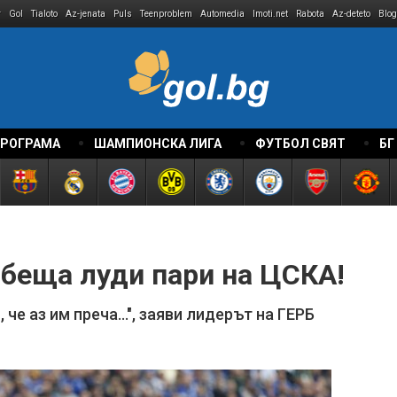
r
Gol
Tialoto
Az-jenata
Puls
Teenproblem
Automedia
Imoti.net
Rabota
Az-deteto
Blog
ПРОГРАМА
ШАМПИОНСКА ЛИГА
ФУТБОЛ СВЯТ
БГ
обеща луди пари на ЦСКА!
 че аз им преча...", заяви лидерът на ГЕРБ