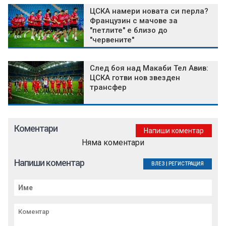
ЦСКА намери новата си перла?
Французин с мачове за
"петлите" е близо до
"червените"
След боя над Макаби Тел Авив:
ЦСКА готви нов звезден
трансфер
Коментари
Напиши коментар
Няма коментари
Напиши коментар
ВЛЕЗ
|
РЕГИСТРАЦИЯ