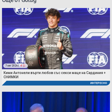
Още от Gol.bg
7 авг 2026 |
4
Кими Антонели върти любов със секси маце на Сардиния +
СНИМКИ
ИНТЕРЕСНО