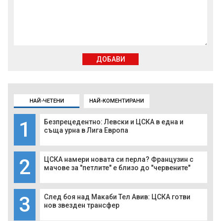
ДОБАВИ
НАЙ-ЧЕТЕНИ
НАЙ-КОМЕНТИРАНИ
1
Безпрецедентно: Левски и ЦСКА в една и
съща урна в Лига Европа
2
ЦСКА намери новата си перла? Французин с
мачове за "петлите" е близо до "червените"
3
След боя над Макаби Тел Авив: ЦСКА готви
нов звезден трансфер