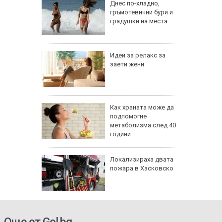
ник на 9
Днес по-хладно,
ии и
гръмотевични бури и
градушки на места
езопасно
Идеи за релакс за
рлеж
заети жени
равим,
Как храната може да
ичната
подпомогне
жбина
метаболизма след 40
години
артофи
Локализираха двата
кашкавал
пожара в Хасковско