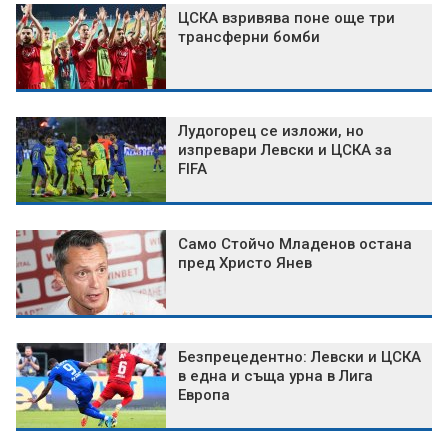
ЦСКА взривява поне още три
трансферни бомби
Лудогорец се изложи, но
изпревари Левски и ЦСКА за
FIFA
Само Стойчо Младенов остана
пред Христо Янев
Безпрецедентно: Левски и ЦСКА
в една и съща урна в Лига
Европа