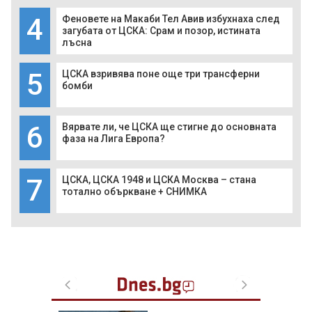
4
Феновете на Макаби Тел Авив избухнаха след
загубата от ЦСКА: Срам и позор, истината
лъсна
5
ЦСКА взривява поне още три трансферни
бомби
6
Вярвате ли, че ЦСКА ще стигне до основната
фаза на Лига Европа?
7
ЦСКА, ЦСКА 1948 и ЦСКА Москва – стана
тотално объркване + СНИМКА