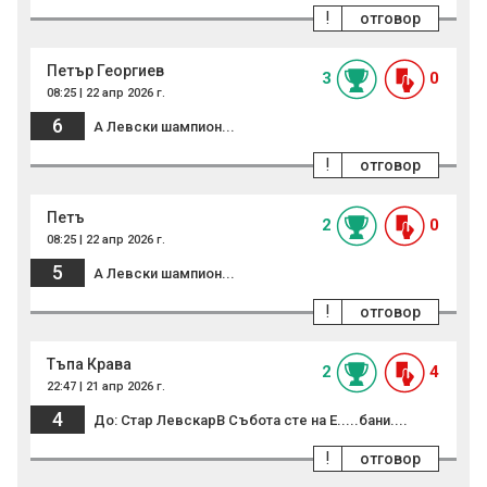
!
отговор
Петър Георгиев
3
0
08:25 | 22 апр 2026 г.
6
А Левски шампион...
!
отговор
Петъ
2
0
08:25 | 22 апр 2026 г.
5
А Левски шампион...
!
отговор
Тъпа Крава
2
4
22:47 | 21 апр 2026 г.
4
До: Стар ЛевскарВ Събота сте на Е.....бани....
!
отговор