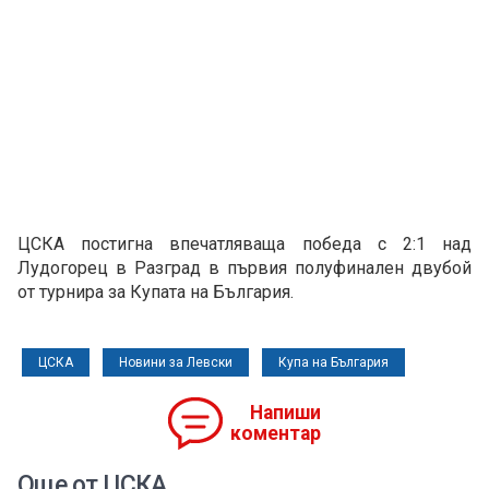
ЦСКА постигна впечатляваща победа с 2:1 над
Лудогорец в Разград в първия полуфинален двубой
от турнира за Купата на България.
ЦСКА
Новини за Левски
Купа на България
Напиши
коментар
Още от ЦСКА