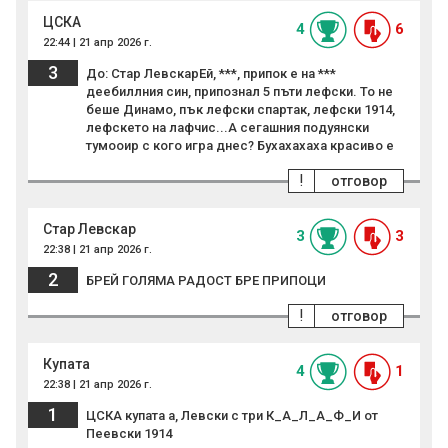
ЦСКА
4
6
22:44 | 21 апр 2026 г.
3
До: Стар ЛевскарЕй, ***, припок е на ***
деебиллния син, припознал 5 пъти лефски. То не
беше Динамо, пък лефски спартак, лефски 1914,
лефскето на лафчис...А сегашния подуянски
тумооир с кого игра днес? Бухахахаха красиво е
!
отговор
Стар Левскар
3
3
22:38 | 21 апр 2026 г.
2
БРЕЙ ГОЛЯМА РАДОСТ БРЕ ПРИПОЦИ
!
отговор
Купата
4
1
22:38 | 21 апр 2026 г.
1
ЦСКА купата а, Левски с три К_А_Л_А_Ф_И от
Пеевски 1914