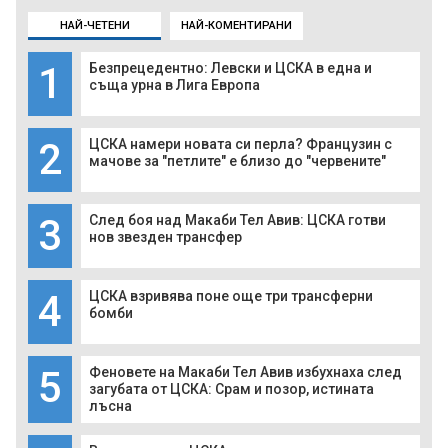
НАЙ-ЧЕТЕНИ
НАЙ-КОМЕНТИРАНИ
1
Безпрецедентно: Левски и ЦСКА в една и
съща урна в Лига Европа
2
ЦСКА намери новата си перла? Французин с
мачове за "петлите" е близо до "червените"
3
След боя над Макаби Тел Авив: ЦСКА готви
нов звезден трансфер
4
ЦСКА взривява поне още три трансферни
бомби
5
Феновете на Макаби Тел Авив избухнаха след
загубата от ЦСКА: Срам и позор, истината
лъсна