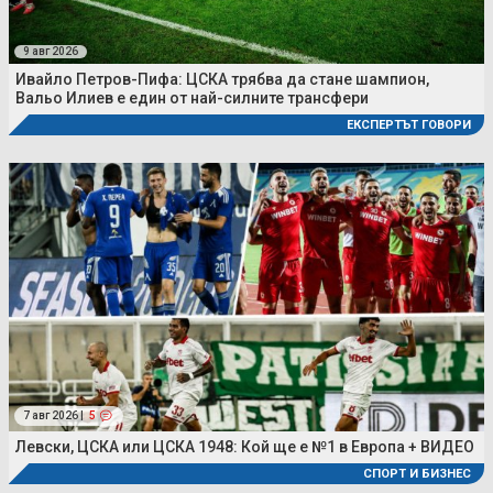
9 авг 2026
Ивайло Петров-Пифа: ЦСКА трябва да стане шампион,
Вальо Илиев е един от най-силните трансфери
ЕКСПЕРТЪТ ГОВОРИ
7 авг 2026 |
5
Левски, ЦСКА или ЦСКА 1948: Кой ще е №1 в Европа + ВИДЕО
СПОРТ И БИЗНЕС