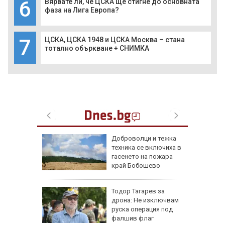
6
Вярвате ли, че ЦСКА ще стигне до основната
фаза на Лига Европа?
7
ЦСКА, ЦСКА 1948 и ЦСКА Москва – стана
тотално объркване + СНИМКА
ари в
Доброволци и тежка
са след
техника се включиха в
(СНИМКИ)
гасенето на пожара
край Бобошево
ощи в
Тодор Тагарев за
стяват,
дрона: Не изключвам
айте
руска операция под
фалшив флаг