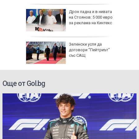
се полз
падна от
Дрон падна и в нивата
ронто
на Стоянов: 5 000 евро
за реклама на Кинтекс
и) загуби
Зеленски успя да
 без
договори "Пейтриът"
със САЩ
Още от Gol.bg