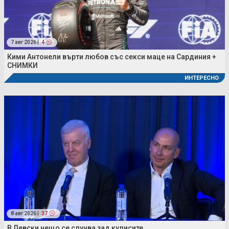
7 авг 2026 |
4
Кими Антонели върти любов със секси маце на Сардиния +
СНИМКИ
ИНТЕРЕСНО
8 авг 2026 |
37
В Левски нещо се случва зад кулисите