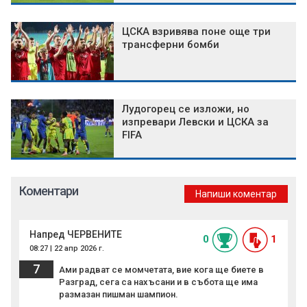
ЦСКА взривява поне още три
трансферни бомби
Лудогорец се изложи, но
изпревари Левски и ЦСКА за
FIFA
Коментари
Напиши коментар
Напред ЧЕРВЕНИТЕ
0
1
08:27 | 22 апр 2026 г.
7
Ами радват се момчетата, вие кога ще биете в
Разград, сега са нахъсани и в събота ще има
размазан пишман шампион.