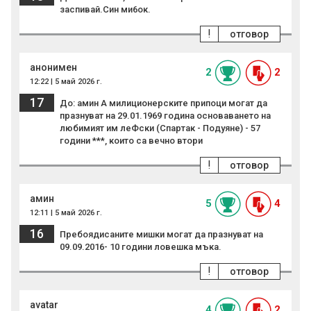
заспивай.Син ми6ок.
!
отговор
анонимен
2
2
12:22 | 5 май 2026 г.
17
До: амин А милиционерските припоци могат да
празнуват на 29.01.1969 година основаването на
любимият им леФски (Спартак - Подуяне) - 57
години ***, които са вечно втори
!
отговор
амин
5
4
12:11 | 5 май 2026 г.
16
Пребоядисаните мишки могат да празнуват на
09.09.2016- 10 години ловешка мъка.
!
отговор
avatar
4
2