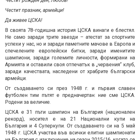
Честит рожден ден, Любов!
Честит празник, армейци!
Да живее ЦСКА!
В своята 78-годишна история ЦСКА винаги е блестял.
Не само заради трите звезди – атестат за спортните
успехи у нас, но и заради паметните мачове в Европа и
спечелените европейски битки, заради именитите
шампиони, заради големите личности, формирани на
Армията и оставили своя отпечатък в „червения“ клуб,
заради качествата, наследени от храбрите български
армейци.
От създаването си през 1948 г. и първия славен
футболен тим пътят е предначертан: ние сме ЦСКА.
Родени за величие.
ЦСКА е 31 пъти шампион на България (национален
рекорд), носител е на 21 Национални купи на
България и 4 Суперкупи. От създаването си на 5 май
1948 г. ЦСКА участва във всички елитни шампионати
на България с изключение на сезон 2015/16, когато се