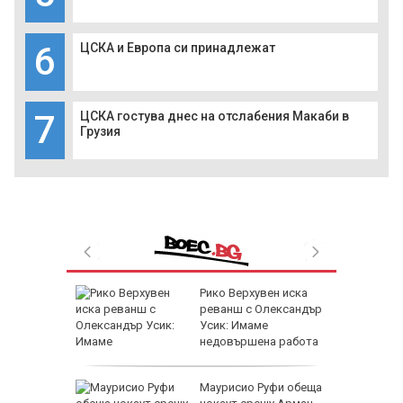
6
ЦСКА и Европа си принадлежат
7
ЦСКА гостува днес на отслабения Макаби в
Грузия
топ
Рико Верхувен иска
ва от
реванш с Олександър
Усик: Имаме
недовършена работа
л свят
Маурисио Руфи обеща