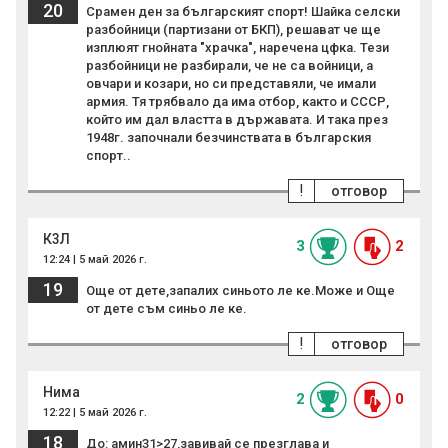
20
Срамен ден за българският спорт! Шайка селски
разбойници (партизани от БКП), решават че ще
изплюят гнойната "храчка", наречена цфка. Тези
разбойници не разбирали, че не са войници, а
овчари и козари, но си представяли, че имали
армия. Тя трябвало да има отбор, както и СССР,
който им дал властта в държавата. И така през
1948г. започнали безчинствата в българския
спорт..
!
отговор
К3Л
3
2
12:24 | 5 май 2026 г.
19
Още от дете,запалих синьото ле ке.Може и Още
от дете съм синьо ле ке.
!
отговор
Нима
2
0
12:22 | 5 май 2026 г.
18
До: амин31>27,завивай се презглава и