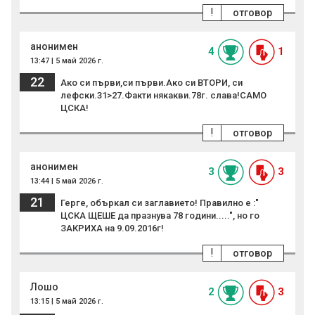
!
отговор
анонимен
4
1
13:47 | 5 май 2026 г.
22
Ако си първи,си първи.Ако си ВТОРИ, си
лефски.31>27.Факти някакви.78г. слава!САМО
ЦСКА!
!
отговор
анонимен
3
3
13:44 | 5 май 2026 г.
21
Герге, объркал си заглавието! Правилно е :"
ЦСКА ЩЕШЕ да празнува 78 години.....", но го
ЗАКРИХА на 9.09.2016г!
!
отговор
Лошо
2
3
13:15 | 5 май 2026 г.