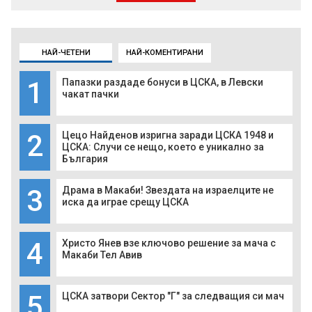
НАЙ-ЧЕТЕНИ
НАЙ-КОМЕНТИРАНИ
1
Папазки раздаде бонуси в ЦСКА, в Левски
чакат пачки
2
Цецо Найденов изригна заради ЦСКА 1948 и
ЦСКА: Случи се нещо, което е уникално за
България
3
Драма в Макаби! Звездата на израелците не
иска да играе срещу ЦСКА
4
Христо Янев взе ключово решение за мача с
Макаби Тел Авив
5
ЦСКА затвори Сектор "Г" за следващия си мач