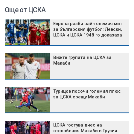
Още от ЦСКА
Европа разби най-големия мит
за българския футбол: Левски,
ЦСКА и ЦСКА 1948 го доказаха
Вижте групата на ЦСКА за
Макаби
Турицов посочи големия плюс
за ЦСКА срещу Макаби
ЦСКА гостува днес на
отслабения Макаби в Грузия