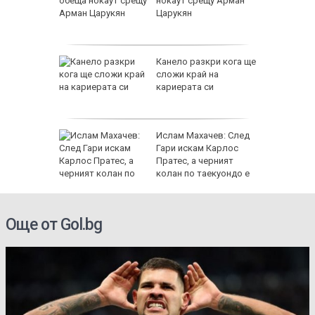
t #2
нокаут срещу Арман
рата му
Царукян
 Hyundai
Канело разкри кога ще
личи
сложи край на
агажника
кариерата си
алта
Ислам Махачев: След
лема с
Гари искам Карлос
Пратес, а черният
колан по таекуондо е
просто подарък
висок х
Още от Gol.bg