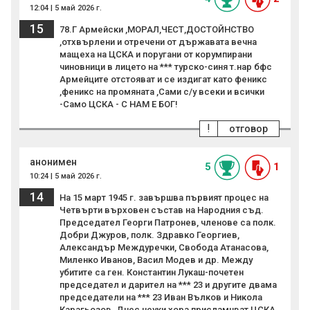
12:04 | 5 май 2026 г.
15
78.Г Армейски ,МОРАЛ,ЧЕСТ,ДОСТОЙНСТВО
,отхвърлени и отречени от държавата вечна
мащеха на ЦСКА и поругани от корумпирани
чиновници в лицето на *** турско-синя т.нар бфс
Армейците отстояват и се издигат като феникс
,феникс на промяната ,Сами с/у всеки и всички
-Само ЦСКА - С НАМ Е БОГ!
!
отговор
анонимен
5
1
10:24 | 5 май 2026 г.
14
На 15 март 1945 г. завършва първият процес на
Четвърти върховен състав на Народния съд.
Председател Георги Патронев, членове са полк.
Добри Джуров, полк. Здравко Георгиев,
Александър Междуречки, Свобода Атанасова,
Миленко Иванов, Васил Модев и др. Между
убитите са ген. Константин Лукаш-почетен
председател и дарител на *** 23 и другите двама
председатели на *** 23 Иван Вълков и Никола
Карагьозов. Днес неуки хора присламчват ЦСКА