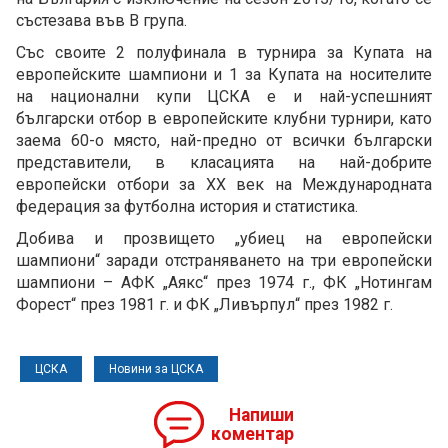
състезава във В група.
Със своите 2 полуфинала в турнира за Купата на
европейските шампиони и 1 за Купата на носителите
на национални купи ЦСКА е и най-успешният
български отбор в европейските клубни турнири, като
заема 60-о място, най-предно от всички български
представители, в класацията на най-добрите
европейски отбори за XX век на Международната
федерация за футболна история и статистика.
Добива и прозвището „убиец на европейски
шампиони“ заради отстраняването на три европейски
шампиони – АФК „Аякс“ през 1974 г., ФК „Нотингам
Форест“ през 1981 г. и ФК „Ливърпул“ през 1982 г.
ЦСКА
Новини за ЦСКА
Напиши
коментар