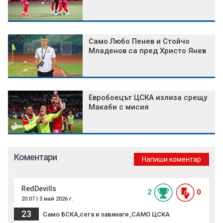
Само Любо Пенев и Стойчо
Младенов са пред Христо Янев
Евробоецът ЦСКА излиза срещу
Макаби с мисия
Коментари
Напиши коментар
RedDevills
2
0
20:07 | 5 май 2026 г.
23
Само БСКА,сега и завинаги ,САМО ЦСКА