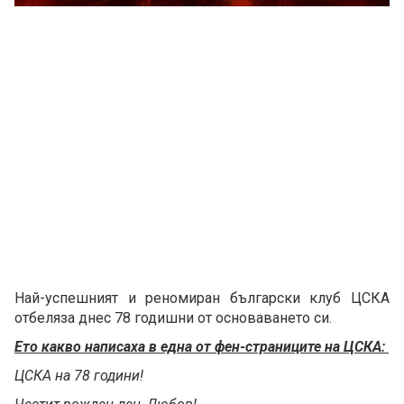
Най-успешният и реномиран български клуб ЦСКА
отбеляза днес 78 годишни от основаването си.
Ето какво написаха в една от фен-страниците на ЦСКА:
ЦСКА на 78 години!