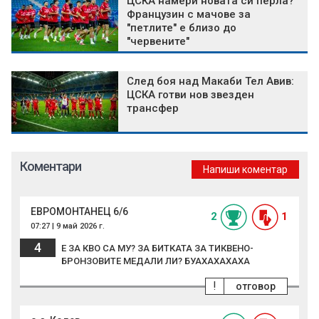
ЦСКА намери новата си перла?
Французин с мачове за
"петлите" е близо до
"червените"
След боя над Макаби Тел Авив:
ЦСКА готви нов звезден
трансфер
Коментари
Напиши коментар
ЕВРОМОНТАНЕЦ 6/6
2
1
07:27 | 9 май 2026 г.
4
Е ЗА КВО СА МУ? ЗА БИТКАТА ЗА ТИКВЕНО-
БРОНЗОВИТЕ МЕДАЛИ ЛИ? БУАХАХАХАХА
!
отговор