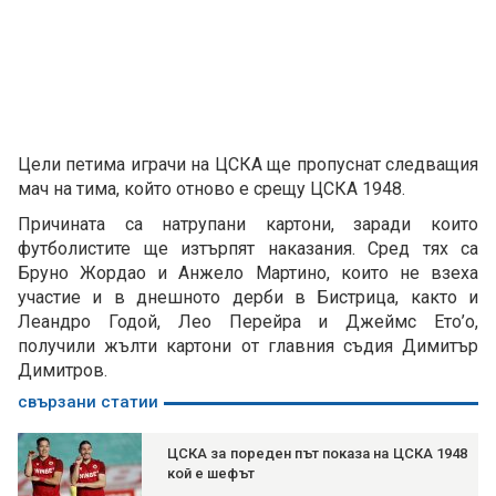
Цели петима играчи на ЦСКА ще пропуснат следващия
мач на тима, който отново е срещу ЦСКА 1948.
Причината са натрупани картони, заради които
футболистите ще изтърпят наказания. Сред тях са
Бруно Жордао и Анжело Мартино, които не взеха
участие и в днешното дерби в Бистрица, както и
Леандро Годой, Лео Перейра и Джеймс Ето’о,
получили жълти картони от главния съдия Димитър
Димитров.
свързани статии
ЦСКА за пореден път показа на ЦСКА 1948
кой е шефът