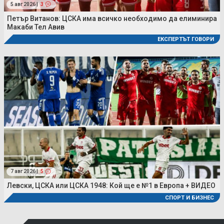
5 авг 2026 |
3
Петър Витанов: ЦСКА има всичко необходимо да елиминира
Макаби Тел Авив
ЕКСПЕРТЪТ ГОВОРИ
7 авг 2026 |
5
Левски, ЦСКА или ЦСКА 1948: Кой ще е №1 в Европа + ВИДЕО
СПОРТ И БИЗНЕС