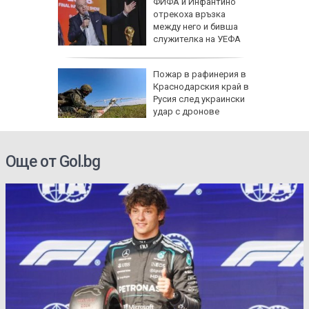
рселона"
ФИФА и Инфантино
се
отрекоха връзка
Роналд
между него и бивша
служителка на УЕФА
 в
Пожар в рафинерия в
Краснодарския край в
Русия след украински
о
удар с дронове
Още от Gol.bg