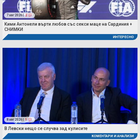
7 авг 2026 |
2
Кими Антонели върти любов със секси маце на Сардиния +
СНИМКИ
ИНТЕРЕСНО
8 авг 2026 |
1
В Левски нещо се случва зад кулисите
КОМЕНТАРИ И АНАЛИЗИ