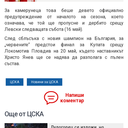
За камерунеца това беше девето официално
предупреждение от началото на сезона, което
означава, че той ще пропусне и дербито срещу
Левски следващата събота (16 май).
След сблъсъка с новия шампион на България, за
„червените“ предстои финал за Купата срещу
Локомотив Пловдив на 20 май, където наставникът
Христо Янев ще се надява да разполага с пълен
състав.
ЦСКА
Новини за ЦСКА
Напиши
коментар
Още от ЦСКА
Лудогорец се изложи, но