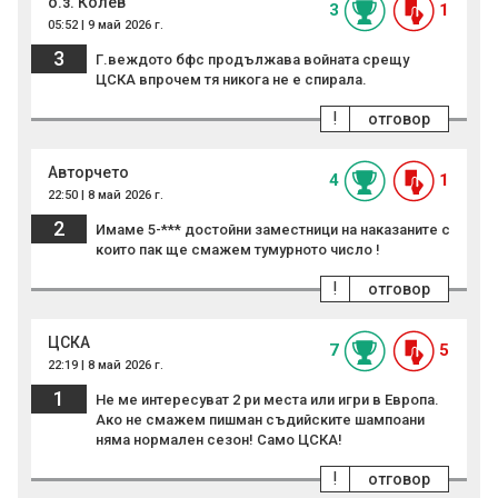
о.з. Колев
3
1
05:52 | 9 май 2026 г.
3
Г.веждото бфс продължава войната срещу
ЦСКА впрочем тя никога не е спирала.
!
отговор
Авторчето
4
1
22:50 | 8 май 2026 г.
2
Имаме 5-*** достойни заместници на наказаните с
които пак ще смажем тумурното число !
!
отговор
ЦСКА
7
5
22:19 | 8 май 2026 г.
1
Не ме интересуват 2 ри места или игри в Европа.
Ако не смажем пишман съдийските шампоани
няма нормален сезон! Само ЦСКА!
!
отговор