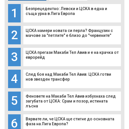
1
Безпрецедентно: Левски и ЦСКА в една и
съща урна в Лига Европа
2
ЦСКА намери новата си перла? Французин с
мачове за "петлите" е близо до "червените"
3
ЦСКА прегази Макаби Тел Авив и е на крачка от
еврорейд
4
След боя над Макаби Тел Авив: ЦСКА готви
нов звезден трансфер
5
Феновете на Макаби Тел Авив избухнаха след
загубата от ЦСКА: Срам и позор, истината
лъсна
6
Вярвате ли, че ЦСКА ще стигне до основната
фаза на Лига Европа?