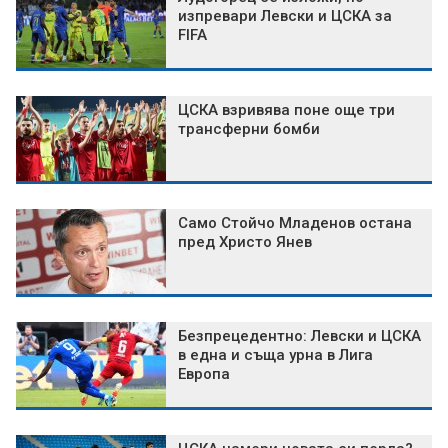
изпревари Левски и ЦСКА за
FIFA
ЦСКА взривява поне още три
трансферни бомби
Само Стойчо Младенов остана
пред Христо Янев
Безпрецедентно: Левски и ЦСКА
в една и съща урна в Лига
Европа