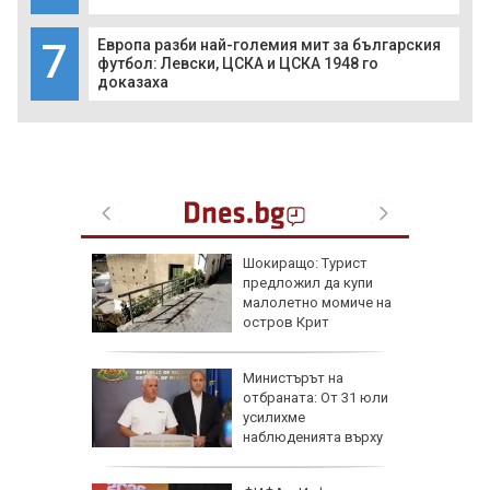
7
Европа разби най-големия мит за българския
футбол: Левски, ЦСКА и ЦСКА 1948 го
доказаха
ъката на
Шокиращо: Турист
адона
предложил да купи
 за
малолетно момиче на
остров Крит
рофа с
Министърът на
 трима
отбраната: От 31 юли
атвори
усилихме
колово
наблюденията върху
въздушното пространство