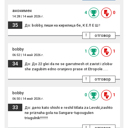
анонимен
4
0
14:28 | 14 май 2026 г.
35
До: bobby, пиши на кирилица бе, К Е Л Е Ш !
!
отговор
bobby
1
1
06:52 | 14 май 2026 г.
34
До: До 22 glei da ne se gavrutnesh ot zavist i zloba-
she zagubim edno oranjevo prase ot Etropole.....
!
отговор
bobby
0
1
06:50 | 14 май 2026 г.
33
До: депо kato shishi e reshil titlata za Levski,zashto
ne priznaha gola na Sangare-tupougulen
triugulnik!!!!!!!
!