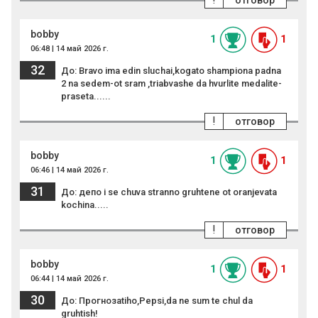
отговор
bobby
1
1
06:48 | 14 май 2026 г.
32
До: Bravo ima edin sluchai,kogato shampiona padna
2 na sedem-ot sram ,triabvashe da hvurlite medalite-
praseta......
!
отговор
bobby
1
1
06:46 | 14 май 2026 г.
31
До: депо i se chuva stranno gruhtene ot oranjevata
kochina.....
!
отговор
bobby
1
1
06:44 | 14 май 2026 г.
30
До: Прогнозаtiho,Pepsi,da ne sum te chul da
gruhtish!