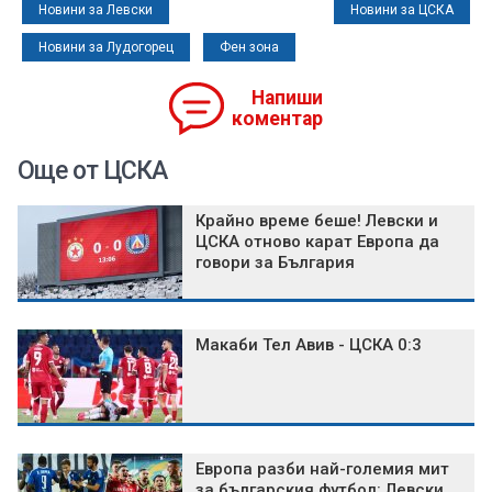
Новини за Левски
Новини за ЦСКА
Новини за Лудогорец
Фен зона
Напиши
коментар
Още от ЦСКА
Крайно време беше! Левски и
ЦСКА отново карат Европа да
говори за България
Макаби Тел Авив - ЦСКА 0:3
Европа разби най-големия мит
за българския футбол: Левски,