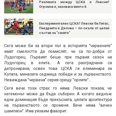
Разликата между ЦСКА и Левски?
Огромна е, назоваха името й
Експериментален ЦСКА? Левски би Питас,
Пиедраита и Делова – по-скъпи от целия
състав на "сините"
Сега може би за втори път в историята "червените"
имат смелостта да помислят, че са по-добри от
Лудогорец. Първият беше при първия сезон на
Лудогорец в елита... А сега разградчани са
детронирани, освен това ЦСКА ги елиминира за
Купата, миналата седмица победи и за първенството.
Невиждана "червена" серия срещу "орлите"...
Сега вече този страх го няма. Левски показа, че
хегемонът може да бъде съборен. А когато веднъж
една доминация бъде прекъсната, цялата архитектура
на първенството се променя. Вече няма "вечен
шампион". Има уязвим фаворит.