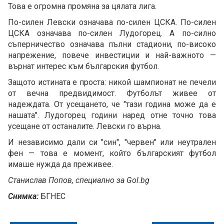
Това е огромна промяна за цялата лига.
По-силен Левски означава по-силен ЦСКА. По-силен
ЦСКА означава по-силен Лудогорец. А по-силно
съперничество означава пълни стадиони, по-високо
напрежение, повече инвестиции и най-важното —
върнат интерес към българския футбол.
Защото истината е проста: никой шампионат не печели
от вечна предвидимост. Футболът живее от
надеждата. От усещането, че "тази година може да е
нашата". Лудогорец години наред отне точно това
усещане от останалите. Левски го върна.
И независимо дали си "син", "червен" или неутрален
фен — това е момент, който българският футбол
имаше нужда да преживее.
Станислав Попов, специално за Gol.bg
Снимка:
БГНЕС