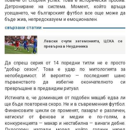
повече от спортен успех. Това е исторически пробив.
Детрониране на система. Момент, който връща
усещането, че българският футбол все още може да
бъде жив, непредсказуем и емоционален.
свързани статии
Левски счупи хегемонията, ЦСКА се
превърна в Неудачника
Да спреш серия от 14 поредни титли не е просто
"добър сезон". Това е удар по митологията за
непобедимост. И вероятно — последният шанс
първенството да избегне окончателното си
превръщане в предвидим ритуал.
Истината е, че доминация от подобен мащаб едва ли
ще бъде повторена скоро. Не и в съвременния футбол.
Финансовите цикли се променят, пазарът е различен,
натискът от фенове и медии е по-голям, а
конкуренцията — макар и нестабилна — винаги дебне.
Лудогорец изгради модел, който години наред