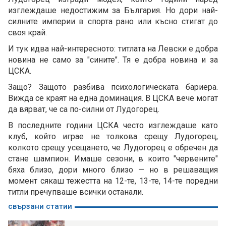
изглеждаше недостижим за България. Но дори най-
силните империи в спорта рано или късно стигат до
своя край.
И тук идва най-интересното: титлата на Левски е добра
новина не само за "сините". Тя е добра новина и за
ЦСКА.
Защо? Защото разбива психологическата бариера.
Вижда се краят на една доминация. В ЦСКА вече могат
да вярват, че са по-силни от Лудогорец.
В последните години ЦСКА често изглеждаше като
клуб, който играе не толкова срещу Лудогорец,
колкото срещу усещането, че Лудогорец е обречен да
стане шампион. Имаше сезони, в които "червените"
бяха близо, дори много близо — но в решаващия
момент сякаш тежестта на 12-те, 13-те, 14-те поредни
титли пречупваше всички останали.
свързани статии