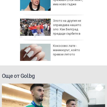
криза:
има ново гадже
в нова
лн. евро
Злото на другия не
 нашия
оправдава нашето
зло: Как Белград
лни
предаде сърбите в
Хърватия?
и
Кокосово лате -
маникюрът, който
ходните
превзе лятото
 АМ
Още от Gol.bg