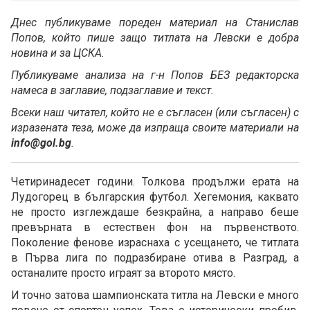
Днес публикуваме пореден материал на Станислав
Попов, който пише защо титлата на Левски е добра
новина и за ЦСКА.
Публикуваме анализа на г-н Попов БЕЗ редакторска
намеса в заглавие, подзаглавие и текст.
Всеки наш читател, който не е съгласен (или съгласен) с
изразената теза, може да изпраща своите материали на
info@gol.bg
.
Четиринадесет години. Толкова продължи ерата на
Лудогорец в българския футбол. Хегемония, каквато
не просто изглеждаше безкрайна, а направо беше
превърната в естествен фон на първенството.
Поколение фенове израснаха с усещането, че титлата
в Първа лига по подразбиране отива в Разград, а
останалите просто играят за второто място.
И точно затова шампионската титла на Левски е много