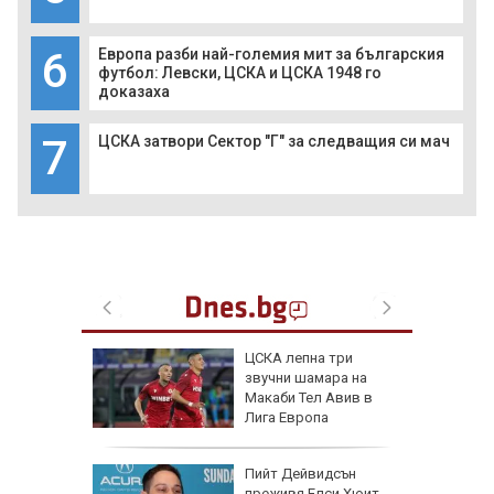
6
Европа разби най-големия мит за българския
футбол: Левски, ЦСКА и ЦСКА 1948 го
доказаха
7
ЦСКА затвори Сектор "Г" за следващия си мач
шки:
ЦСКА лепна три
тски
звучни шамара на
да се
Макаби Тел Авив в
носни
Лига Европа
а в
Пийт Дейвидсън
преживя Елси Хюит,