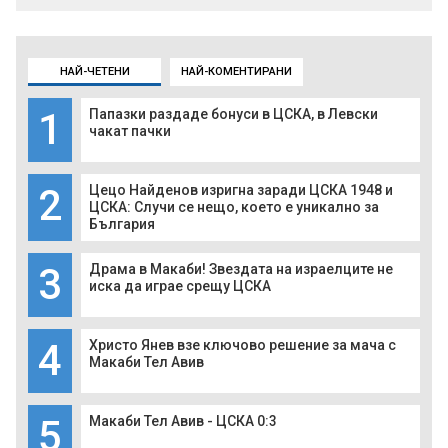
НАЙ-ЧЕТЕНИ
НАЙ-КОМЕНТИРАНИ
1
Папазки раздаде бонуси в ЦСКА, в Левски
чакат пачки
2
Цецо Найденов изригна заради ЦСКА 1948 и
ЦСКА: Случи се нещо, което е уникално за
България
3
Драма в Макаби! Звездата на израелците не
иска да играе срещу ЦСКА
4
Христо Янев взе ключово решение за мача с
Макаби Тел Авив
5
Макаби Тел Авив - ЦСКА 0:3