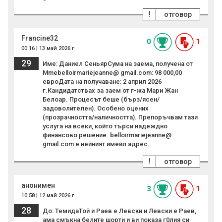
!
отговор
Francine32
0
1
00:16 | 13 май 2026 г.
29
Име: Даниел СеньярСума на заема, получена от
Mmebelloirmariejeanne@ gmail.com: 98 000,00
евроДата на получаване: 2 април 2026
г.Кандидатствах за заем от г-жа Мари Жан
Белоар. Процесът беше (бърз/ясен/
задоволителен). Особено оцених
(прозрачността/наличността). Препоръчвам тази
услуга на всеки, който търси надеждно
финансово решение. belloirmariejeanne@
gmail.com е нейният имейл адрес.
!
отговор
анонимен
3
1
10:58 | 12 май 2026 г.
28
До: ТемидаТой и Раев е Левски и Левски е Раев,
ама смъкна белите шорти и ви показа г0лия си