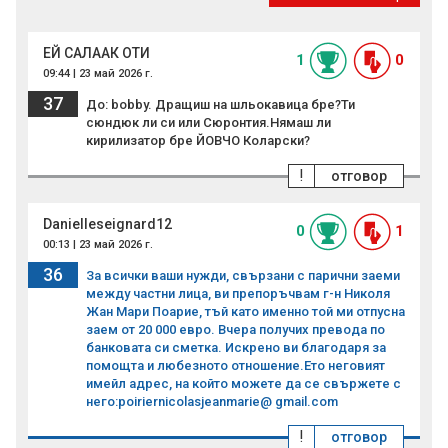
ЕЙ САЛААК ОТИ
1
0
09:44 | 23 май 2026 г.
37
До: bobby. Дращиш на шльокавица бре?Ти
сюндюк ли си или Сюронтия.Нямаш ли
кирилизатор бре ЙОВЧО Коларски?
!
отговор
Danielleseignard12
0
1
00:13 | 23 май 2026 г.
36
За всички ваши нужди, свързани с парични заеми
между частни лица, ви препоръчвам г-н Николя
Жан Мари Поарие, тъй като именно той ми отпусна
заем от 20 000 евро. Вчера получих превода по
банковата си сметка. Искрено ви благодаря за
помощта и любезното отношение.Ето неговият
имейл адрес, на който можете да се свържете с
него:poiriernicolasjeanmarie@ gmail.com
!
отговор