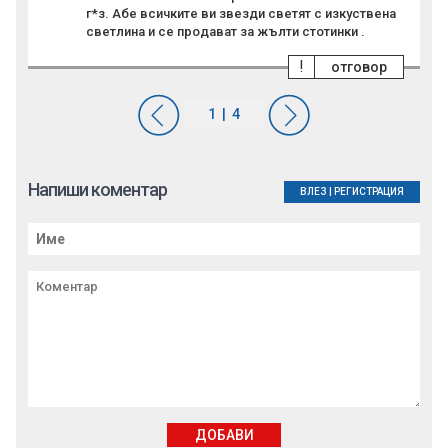
г*з. Абе всичките ви звезди светят с изкуствена
светлина и се продават за жълти стотинки .
!
отговор
Напиши коментар
ВЛЕЗ
|
РЕГИСТРАЦИЯ
ДОБАВИ