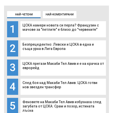
НАЙ-ЧЕТЕНИ
НАЙ-КОМЕНТИРАНИ
1
ЦСКА намери новата си перла? Французин с
мачове за "петлите" е близо до "червените"
2
Безпрецедентно: Левски и ЦСКА в една и
съща урна в Лига Европа
3
ЦСКА прегази Макаби Тел Авив и е на крачка от
еврорейд
4
След боя над Макаби Тел Авив: ЦСКА готви
нов звезден трансфер
5
Феновете на Макаби Тел Авив избухнаха след
загубата от ЦСКА: Срам и позор, истината
лъсна