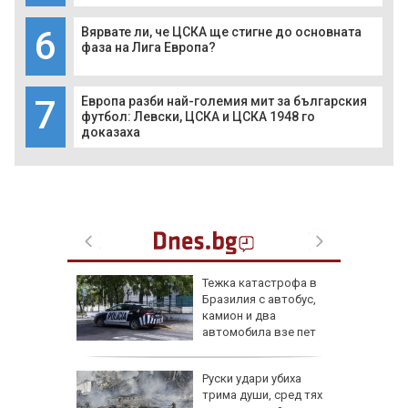
6
Вярвате ли, че ЦСКА ще стигне до основната
фаза на Лига Европа?
7
Европа разби най-големия мит за българския
футбол: Левски, ЦСКА и ЦСКА 1948 го
доказаха
и това
Тежка катастрофа в
рски
Бразилия с автобус,
ак
камион и два
ят на
автомобила взе пет
жертви
лишна
Руски удари убиха
Рико на
трима души, сред тях