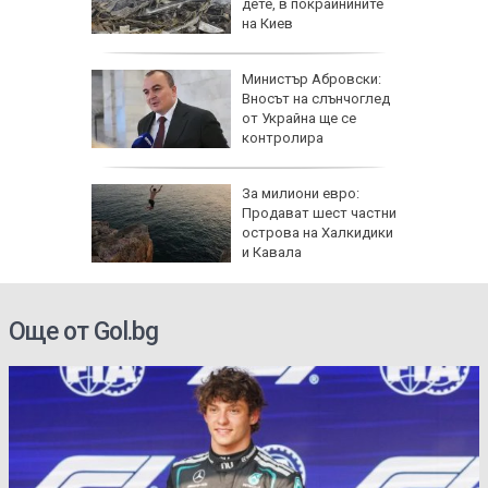
 тежката
дете, в покрайнините
И)
на Киев
Министър Абровски:
гигантски
Вносът на слънчоглед
край
от Украйна ще се
КИ)
контролира
е да
За милиони евро:
Продават шест частни
си
острова на Халкидики
служебен
и Кавала
Още от Gol.bg