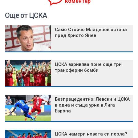
коментар
Още от ЦСКА
Само Стойчо Младенов остана
пред Христо Янев
ЦСКА взривява поне още три
трансферни бомби
Безпрецедентно: Левски и ЦСКА
в една и съща урна в Лига
Европа
ЦСКА намери новата си перла?