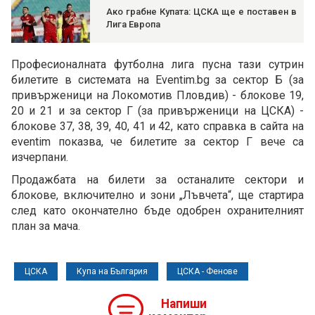
Ако грабне Купата: ЦСКА ще е поставен в
Лига Европа
Професионалната футболна лига пусна тази сутрин
билетите в системата на Eventim.bg за сектор Б (за
привърженици на Локомотив Пловдив) - блокове 19,
20 и 21 и за сектор Г (за привърженици на ЦСКА) -
блокове 37, 38, 39, 40, 41 и 42, като справка в сайта на
eventim показва, че билетите за сектор Г вече са
изчерпани.
Продажбата на билети за останалите сектори и
блокове, включително и зони „Лъвчета“, ще стартира
след като окончателно бъде одобрен охранителният
план за мача.
ЦСКА
Купа на България
ЦСКА - Фенове
Напиши