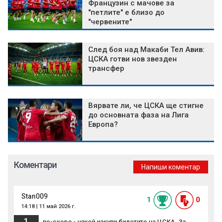
Французин с мачове за
"петлите" е близо до
"червените"
След боя над Макаби Тел Авив:
ЦСКА готви нов звезден
трансфер
Вярвате ли, че ЦСКА ще стигне
до основната фаза на Лига
Европа?
Коментари
Напиши коментар
Stan009
1
0
14:18 | 11 май 2026 г.
1
по-скоро - някой изкупи билетите на ЦСКА. За