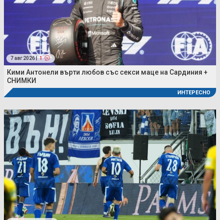
7 авг 2026 |
1
Кими Антонели върти любов със секси маце на Сардиния +
СНИМКИ
ИНТЕРЕСНО