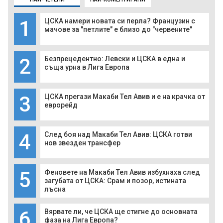
1
ЦСКА намери новата си перла? Французин с
мачове за "петлите" е близо до "червените"
2
Безпрецедентно: Левски и ЦСКА в една и
съща урна в Лига Европа
3
ЦСКА прегази Макаби Тел Авив и е на крачка от
еврорейд
4
След боя над Макаби Тел Авив: ЦСКА готви
нов звезден трансфер
5
Феновете на Макаби Тел Авив избухнаха след
загубата от ЦСКА: Срам и позор, истината
лъсна
6
Вярвате ли, че ЦСКА ще стигне до основната
фаза на Лига Европа?