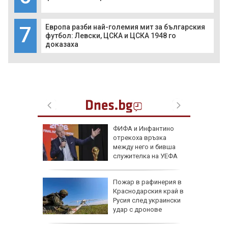
7
Европа разби най-големия мит за българския
футбол: Левски, ЦСКА и ЦСКА 1948 го
доказаха
рофа с
ФИФА и Инфантино
 трима
отрекоха връзка
атвори
между него и бивша
колово
служителка на УЕФА
рселона"
Пожар в рафинерия в
се
Краснодарския край в
Роналд
Русия след украински
удар с дронове