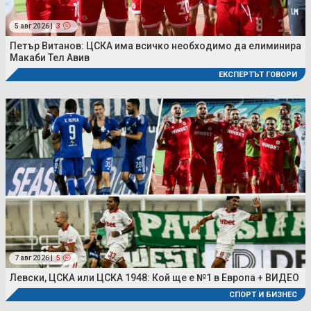
5 авг 2026 |
3
Петър Витанов: ЦСКА има всичко необходимо да елиминира
Макаби Тел Авив
ЕКСПЕРТЪТ ГОВОРИ
7 авг 2026 |
5
Левски, ЦСКА или ЦСКА 1948: Кой ще е №1 в Европа + ВИДЕО
СПОРТ И БИЗНЕС