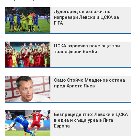
Лудогорец се изложи, но
изпревари Левски и ЦСКА за
FIFA
ЦСКА взривява поне още три
трансферни бомби
Само Стойчо Младенов остана
пред Христо Янев
Безпрецедентно: Левски и ЦСКА
в една и съща урна в Лига
Европа