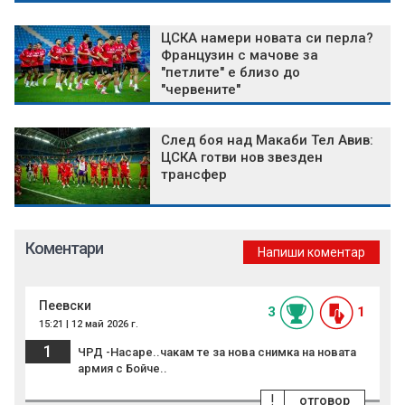
ЦСКА намери новата си перла?
Французин с мачове за
"петлите" е близо до
"червените"
След боя над Макаби Тел Авив:
ЦСКА готви нов звезден
трансфер
Коментари
Напиши коментар
Пеевски
3
1
15:21 | 12 май 2026 г.
1
ЧРД -Насаре..чакам те за нова снимка на новата
армия с Бойче..
!
отговор