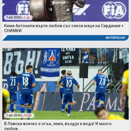
7 авг 2026 |
1
Кими Антонели върти любов със секси маце на Сардиния +
СНИМКИ
ИНТЕРЕСНО
7 авг 2026 |
15
В Левски всичко е огън, земя, въздух и вода! И много
любов...