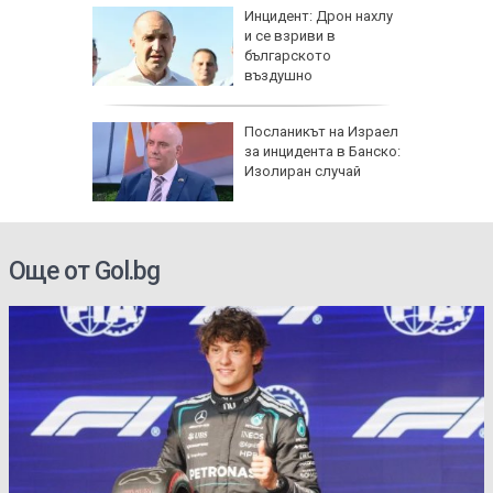
 в
Инцидент: Дрон нахлу
и се взриви в
българското
о
въздушно
пространство
рна на
Посланикът на Израел
де
за инцидента в Банско:
ничен
Изолиран случай
Още от Gol.bg