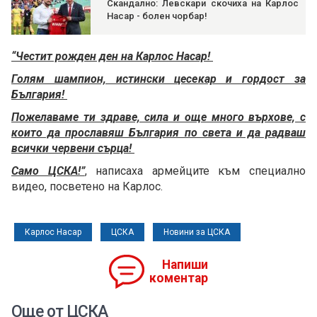
Скандално: Левскари скочиха на Карлос
Насар - болен чорбар!
“Честит рожден ден на Карлос Насар!
Голям шампион, истински цесекар и гордост за
България!
Пожелаваме ти здраве, сила и още много върхове, с
които да прославяш България по света и да радваш
всички червени сърца!
Само ЦСКА!”
, написаха армейците към специално
видео, посветено на Карлос.
Карлос Насар
ЦСКА
Новини за ЦСКА
Напиши
коментар
Още от ЦСКА