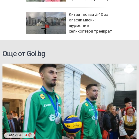
Китай тества Z-10 за
опасни мисии:
щурмовите
хеликоптери тренират
полети под радара
Още от Gol.bg
6 авг 2026 |
3