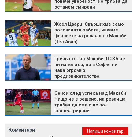
повече увереност, но трябва да
останем смирени
Жоел Цварц: Свършихме само
половината работа, чакаме
феновете на реванша с Макаби
(Тел Авив)
Треньорът на Макаби: ЦСКА не
ни изненада, но в София ни
чака огромно
предизвикателство
Сенси след успеха над Макаби:
Нищо не е решено, на реванша
трябва да сме още по-
концентрирани
Коментари
Напиши коментар