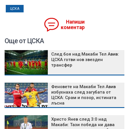
ЦСКА
Напиши
коментар
Още от ЦСКА
След боя над Макаби Тел Авив:
ЦСКА готви нов звезден
трансфер
Феновете на Макаби Тел Авив
избухнаха след загубата от
ЦСКА: Срам и позор, истината
лъсна
Христо Янев след 3:0 над
Макаби: Тази победа ни дава