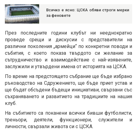
Всичко е ясно: ЦСКА обяви строги мерки
за феновете
През последните години клубът ни нееднократно
проведе срещи и дискусии с представители на
различни поколения „армейци“ по конкретни поводи и
събития, с което показа твърдото си желание за
сътрудничество и взаимодействие с най-изявените,
заслужили и утвърдени имена от историята на ЦСКА.
По време на предстоящето събрание ще бъде избрано
ръководство на Сдружението, ще бъде приет устав и
ще бъдат обсъдени бъдещи инициативи, свързани със
съхраняването и развитието на традициите на нашия
клуб.
На събитието са поканени всички бивши футболисти,
треньори, деятели, функционери, служители и
личности, свързали живота си с ЦСКА.