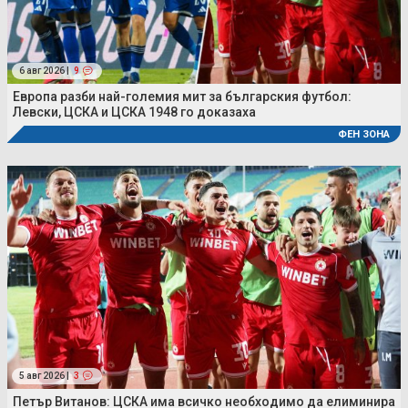
6 авг 2026 |
9
Европа разби най-големия мит за българския футбол:
Левски, ЦСКА и ЦСКА 1948 го доказаха
ФЕН ЗОНА
5 авг 2026 |
3
Петър Витанов: ЦСКА има всичко необходимо да елиминира