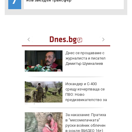
нов звезден трансфер
 август
Днес се прощаваме с
журналиста и писател
и важни
Димитър Шумналиев
одиите
збра
Искандер и С-400
I
срещу изчерпваща се
ПВО: Ново
предизвикателство за
Украйна
еги: Как
За наказание: Пратиха
в “месомелачката”
да
руски войник облечен
 хората?
в рокля (ВИДЕО 16+)