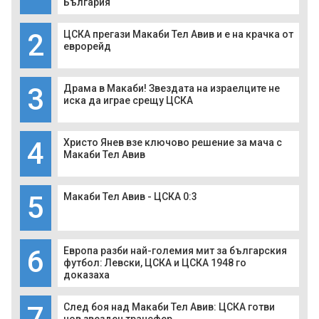
България
2
ЦСКА прегази Макаби Тел Авив и е на крачка от
еврорейд
3
Драма в Макаби! Звездата на израелците не
иска да играе срещу ЦСКА
4
Христо Янев взе ключово решение за мача с
Макаби Тел Авив
5
Макаби Тел Авив - ЦСКА 0:3
6
Европа разби най-големия мит за българския
футбол: Левски, ЦСКА и ЦСКА 1948 го
доказаха
7
След боя над Макаби Тел Авив: ЦСКА готви