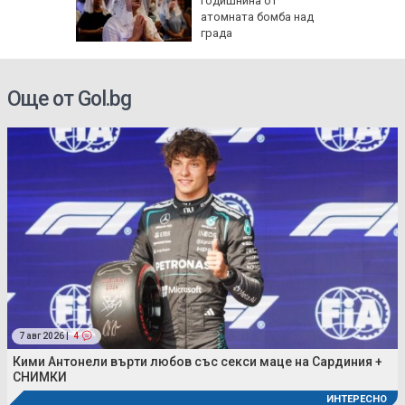
е очаква
годишнина от
густ
атомната бомба над
града
Още от Gol.bg
7 авг 2026 |
4
Кими Антонели върти любов със секси маце на Сардиния +
СНИМКИ
ИНТЕРЕСНО