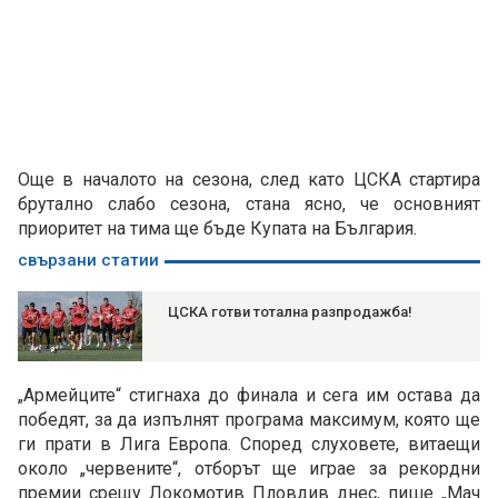
Още в началото на сезона, след като ЦСКА стартира
брутално слабо сезона, стана ясно, че основният
приоритет на тима ще бъде Купата на България.
свързани статии
ЦСКА готви тотална разпродажба!
„Армейците“ стигнаха до финала и сега им остава да
победят, за да изпълнят програма максимум, която ще
ги прати в Лига Европа. Според слуховете, витаещи
около „червените“, отборът ще играе за рекордни
премии срещу Локомотив Пловдив днес, пише „Мач