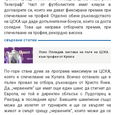
Телеграф“. Част от футболистите имат клаузи в
договорите си, които им дават фиксирани премии при
спечелване на трофей. Отделно обаче ръководството
на ЦСКА ще даде допълнителни бонуси, които са доста
солидни. Това ще направи отборната премия, при
спечелване на трофея, рекордно висока.
свързани статии
Локо Пловдив застава на пътя на ЦСКА
към трофея от Купата
По-горе стана дума за програма максимум за ЦСКА,
която е спечелване на Купата. Всичко останало ще е
пълен провал за отбора, ръководен от Христо Янев.
Да, „червените“ ще имат още един шанс да стигнат до
Европа, но той е директен сблъсък с Лудогорец в
Разград в последния кръг. Бившите шампиони също
може да излетят от турнирите и ще се хвърлят на
живот и смърт срещу „червените“, които може да се