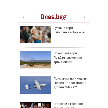
Рускиня спря
ените да
Сабаленка в Торонто
ите си
омикс:
Пожар затвори
 Георги
Подбалканския път
д към
край Сливен
щето
я
Примамка, но и хищник
- какво представлява
дронът "Майя"?
лжават:
Нагасаки отбелязва