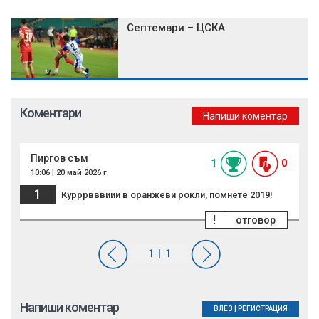
Септември – ЦСКА
Коментари
Напиши коментар
Пиргов съм
1
0
10:06 | 20 май 2026 г.
1
Курррвввиии в оранжеви рокли, помнете 2019!
!
отговор
Напиши коментар
ВЛЕЗ
|
РЕГИСТРАЦИЯ