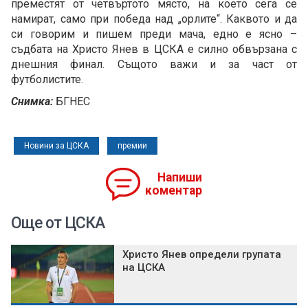
преместят от четвъртото място, на което сега се
намират, само при победа над „орлите“. Каквото и да
си говорим и пишем преди мача, едно е ясно –
съдбата на Христо Янев в ЦСКА е силно обвързана с
днешния финал. Същото важи и за част от
футболистите.
Снимка:
БГНЕС
Новини за ЦСКА
премии
Напиши
коментар
Още от ЦСКА
Христо Янев определи групата
на ЦСКА