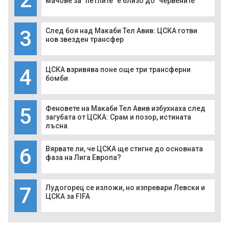
мачове за "петлите" е близо до "червените"
3
След боя над Макаби Тел Авив: ЦСКА готви
нов звезден трансфер
4
ЦСКА взривява поне още три трансферни
бомби
5
Феновете на Макаби Тел Авив избухнаха след
загубата от ЦСКА: Срам и позор, истината
лъсна
6
Вярвате ли, че ЦСКА ще стигне до основната
фаза на Лига Европа?
7
Лудогорец се изложи, но изпревари Левски и
ЦСКА за FIFA