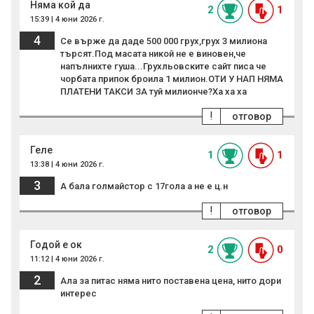
Няма кой да
2
1
15:39 | 4 юни 2026 г.
4
Се върже да даде 500 000 грух,грух 3 милиона
търсят.Под масата никой не е виновен,че
напълнихте гуша...Грухльовските сайт писа че
чорбата припок броила 1 милион.ОТИ У НАП НЯМА
ПЛАТЕНИ ТАКСИ ЗА туй милионче?Ха ха ха
!
отговор
Геле
1
1
13:38 | 4 юни 2026 г.
3
А бала голмайстор с 17гола а не е ц.н
!
отговор
Годой е ок
2
0
11:12 | 4 юни 2026 г.
2
Ала за питас няма нито поставена цена, нито дори
интерес