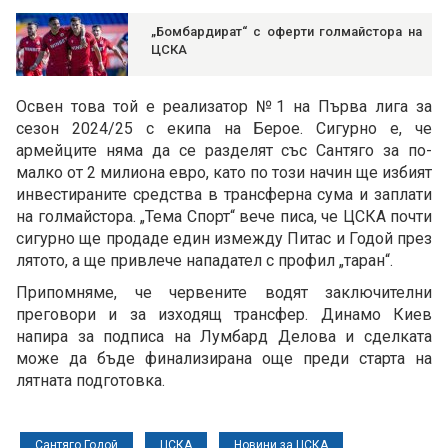
„Бомбардират“ с оферти голмайстора на
ЦСКА
Освен това той е реализатор №1 на Първа лига за
сезон 2024/25 с екипа на Берое. Сигурно е, че
армейците няма да се разделят със Сантяго за по-
малко от 2 милиона евро, като по този начин ще избият
инвестираните средства в трансферна сума и заплати
на голмайстора. „Тема Спорт“ вече писа, че ЦСКА почти
сигурно ще продаде един измежду Питас и Годой през
лятото, а ще привлече нападател с профил „таран“.
Припомняме, че червените водят заключителни
преговори и за изходящ трансфер. Динамо Киев
напира за подписа на Лумбард Делова и сделката
може да бъде финализирана още преди старта на
лятната подготовка.
Сантяго Годой
ЦСКА
Новини за ЦСКА