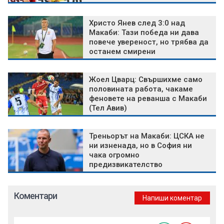
Христо Янев след 3:0 над
Макаби: Тази победа ни дава
повече увереност, но трябва да
останем смирени
Жоел Цварц: Свършихме само
половината работа, чакаме
феновете на реванша с Макаби
(Тел Авив)
Треньорът на Макаби: ЦСКА не
ни изненада, но в София ни
чака огромно
предизвикателство
Коментари
Напиши коментар