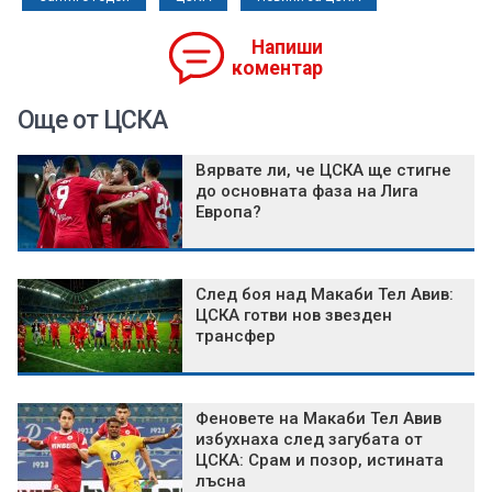
Напиши
коментар
Още от ЦСКА
Вярвате ли, че ЦСКА ще стигне
до основната фаза на Лига
Европа?
След боя над Макаби Тел Авив:
ЦСКА готви нов звезден
трансфер
Феновете на Макаби Тел Авив
избухнаха след загубата от
ЦСКА: Срам и позор, истината
лъсна