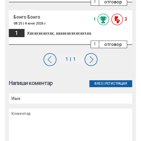
!
отговор
Бонго Бонго
1
3
08:25 | 4 юни 2026 г.
1
Хахахахаххах, аааахахахахаххаа.
!
отговор
Напиши коментар
ВЛЕЗ
|
РЕГИСТРАЦИЯ