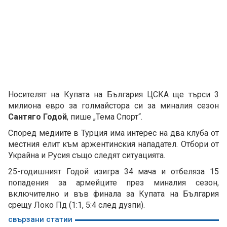
Носителят на Купата на България ЦСКА ще търси 3
милиона евро за голмайстора си за миналия сезон
Сантяго Годой
, пише „Тема Спорт“.
Според медиите в Турция има интерес на два клуба от
местния елит към аржентинския нападател. Отбори от
Украйна и Русия също следят ситуацията.
25-годишният Годой изигра 34 мача и отбеляза 15
попадения за армейците през миналия сезон,
включително и във финала за Купата на България
срещу Локо Пд (1:1, 5:4 след дузпи).
свързани статии