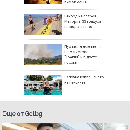
към смъртта
:
Рекорд на остров
е отново
Майорка: 33 градуса
40
на морската вода
 август
Пуснаха движението
по магистрала
и важни
"Тракия" и в двете
одиите
посоки
збра
Започна изплащането
I
на пенсиите
Още от Gol.bg