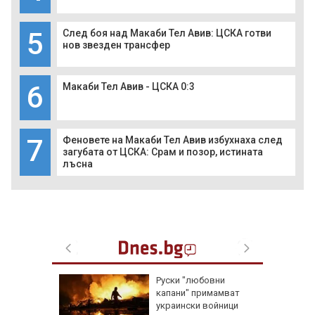
5
След боя над Макаби Тел Авив: ЦСКА готви
нов звезден трансфер
6
Макаби Тел Авив - ЦСКА 0:3
7
Феновете на Макаби Тел Авив избухнаха след
загубата от ЦСКА: Срам и позор, истината
лъсна
ник на 7
Руски "любовни
и са
капани" примамват
оличбите
украински войници