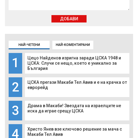
ДОБАВИ
НАЙ-ЧЕТЕНИ
НАЙ-КОМЕНТИРАНИ
1
Цецо Найденов изригна заради ЦСКА 1948 и
ЦСКА: Случи се нещо, което е уникално за
България
2
ЦСКА прегази Макаби Тел Авив и е на крачка от
еврорейд
3
Драма в Макаби! Звездата на израелците не
иска да играе срещу ЦСКА
4
Христо Янев взе ключово решение за мача с
Макаби Тел Авив