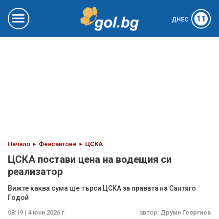
11
ДНЕС
Начало
Фенсайтове
ЦСКА
ЦСКА постави цена на водещия си
реализатор
Вижте каква сума ще търси ЦСКА за правата на Сантяго
Годой
08:19 | 4 юни 2026 г.
автор:
Друми Георгиев