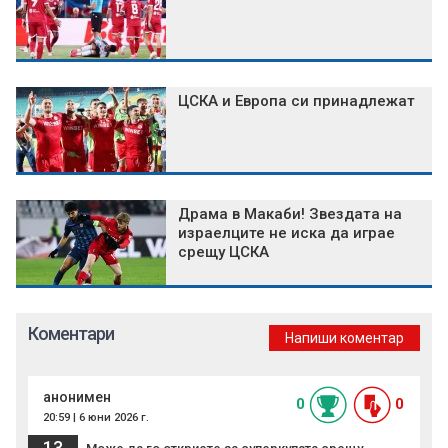
ЦСКА и Европа си принадлежат
Драма в Макаби! Звездата на
израелците не иска да играе
срещу ЦСКА
Коментари
Напиши коментар
анонимен
0
0
20:59 | 6 юни 2026 г.
13