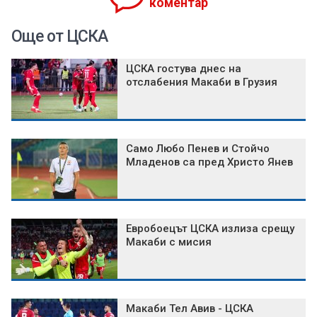
коментар
Още от ЦСКА
ЦСКА гостува днес на
отслабения Макаби в Грузия
Само Любо Пенев и Стойчо
Младенов са пред Христо Янев
Евробоецът ЦСКА излиза срещу
Макаби с мисия
Макаби Тел Авив - ЦСКА