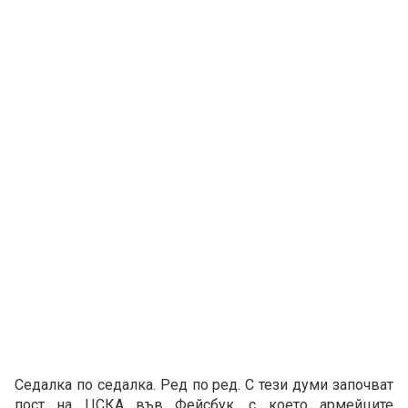
Седалка по седалка. Ред по ред. С тези думи започват
пост на ЦСКА във Фейсбук, с което армейците