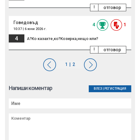
!
отговор
Говедовъд
4
1
10:37 | 6 юни 2026 г.
4
А?Ко казахте,ко?Козирка,нещо или?
!
отговор
Напиши коментар
ВЛЕЗ
|
РЕГИСТРАЦИЯ