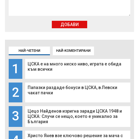
ДОБАВИ
НАЙ-ЧЕТЕНИ
НАЙ-КОМЕНТИРАНИ
1
ЦСКА е на много ниско ниво, играта е обида
към всички
2
Папазки раздаде бонуси в ЦСКА, в Левски
чакат пачки
3
Цецо Найденов изригна заради ЦСКА 1948 и
ЦСКА: Случи се нещо, което е уникално за
България
Христо Янев взе ключово решение за мача с