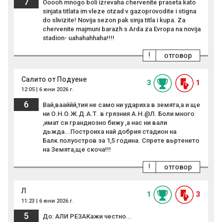
7
Ooooh mnogo boli izrevaha chervenite praseta kato
sinjata titlata im vleze otzad v gazoprovodite i stigna
do slivizite! Novija sezon pak sinja titla i kupa. Za
chervenite majmuni barazh s Arda za Evropa na novija
stadion- uahahahhaha!!!!
!
отговор
Салито от Подуене
3
1
12:05 | 6 юни 2026 г.
6
Вай,вааййй,тия не само ни удариха в земята,а и ще
ни О.Н.О.Ж.Д.А.Т. в грязния А.Н.@Л. Боли много
,имат си грандиозно бижу ,а нас ни вали
дьжда...Построиха най добрия стадион на
Балк.полуостров за 1,5 година. Спрете вьртенето
на Земята,ще скоча!!!
!
отговор
Л
1
3
11:23 | 6 юни 2026 г.
5
До: АЛИ РЕЗАКажи честно...