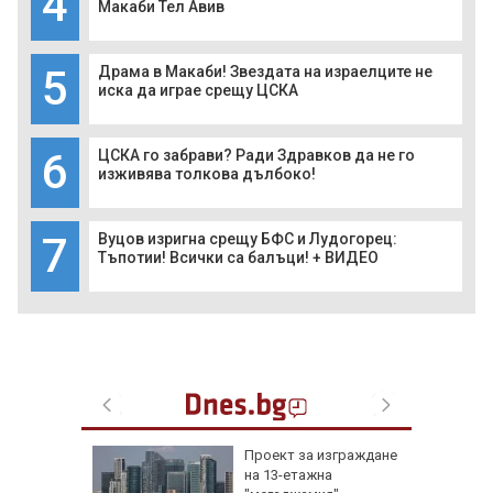
4
Макаби Тел Авив
5
Драма в Макаби! Звездата на израелците не
иска да играе срещу ЦСКА
6
ЦСКА го забрави? Ради Здравков да не го
изживява толкова дълбоко!
7
Вуцов изригна срещу БФС и Лудогорец:
Тъпотии! Всички са балъци! + ВИДЕО
 на съд
Проект за изграждане
нето на
на 13-етажна