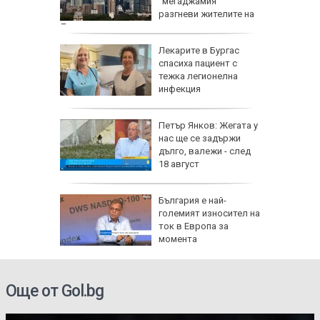
за
"мегаджамия"
разгневи жителите на
Лондон
 Пучини
Лекарите в Бургас
бликата
спасиха пациент с
лощада"
тежка легионелна
инфекция
рху
Петър Янков: Жегата у
ове и
нас ще се задържи
бъде
дълго, валежи - след
ктика,
18 август
оза
България е най-
е да е
големият износител на
ток в Европа за
а дрога
момента
Още от Gol.bg