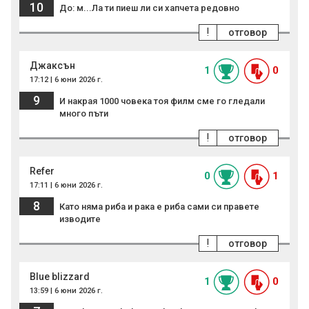
10
До: м...Ла ти пиеш ли си хапчета редовно
!
отговор
Джаксън
1
0
17:12 | 6 юни 2026 г.
9
И накрая 1000 човека тоя филм сме го гледали
много пъти
!
отговор
Refer
0
1
17:11 | 6 юни 2026 г.
8
Като няма риба и рака е риба сами си правете
изводите
!
отговор
Blue blizzard
1
0
13:59 | 6 юни 2026 г.