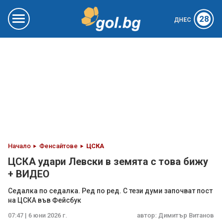
28
ДНЕС
Начало
Фенсайтове
ЦСКА
ЦСКА удари Левски в земята с това бижу
+ ВИДЕО
Седалка по седалка. Ред по ред. С тези думи започват пост
на ЦСКА във Фейсбук
07:47 | 6 юни 2026 г.
автор:
Димитър Витанов