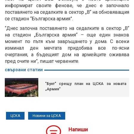
информират своите фенове, че днес е започнало
поставянето на седалките в сектор „В“ на обновяващия
се стадион “Българска армия”.
“Днес започна поставянето на седалките в сектор „В“
на стадион „Българска армия“ – още един знаков
момент по пътя към завръщането у дома. С всеки
изминал ден мечтата придобива все по-ясни
очертания, а бъдещият дом на армейците оживява
пред очите ни”, пишат червените.
свързани статии
"Бунт" срещу план на ЦСКА за новата
„Армия“
ЦСКА
Новини за ЦСКА
Напиши