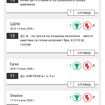
Може да го откриете за суперкупата срещу
шампиона
!
отговор
ЦДНА
1
0
20:51 | 6 юни 2026 г.
12
До: м...ла, тра ла ла, къщичка на колела... ама ти
наистина си голем ентусиаст бре, К Е Л Е Ш ,
гълтай.
!
отговор
Едър
1
0
20:47 | 6 юни 2026 г.
11
До: АЛИ РЕЗА в г ъ 3 а !
!
отговор
Shadow
1
0
17:14 | 6 юни 2026 г.