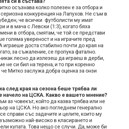
ята си в състава?
Митко осъзнава колко полезен е за отбора и
 сериозна конкуренция на Лапухов. Не съм в
убеден, че всички футболисти му имат
 и в мача с Левски (1:3), когато бяха
мени в отбора, смятам, че той се представи
ше голяма увереност и на играчите пред
 играеше доста стабилно почти до края на
гато, за съжаление, се пропука фатално.
 никак лесно да излезеш да играеш в дерби,
е не си бил на терена, и то при коренно
 че Митко заслужа добра оценка за онзи
а след края на сезона беше трябва ли
е начело на ЦСКА. Какво е вашето мнение?
ъм аз човекът, който да казва трябва или не
ньор на ЦСКА. Но ако погледнем генерално
се справи със задачите и целите, които му
 възможно най-високо в класирането и
ли купата. Това нещо се случи. Да, може би