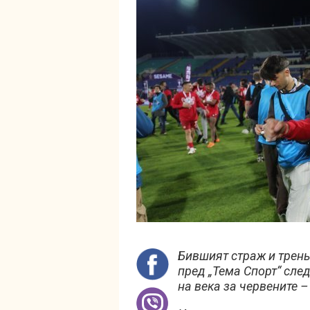
Бившият страж и трень
пред „Тема Спорт“ сле
на века за червените 