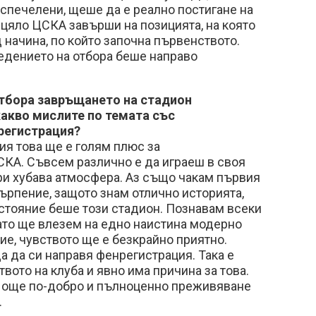
а спечелени, щеше да е реално постигане на
о цяло ЦСКА завърши на позицията, на която
начина, по който започна първенството.
едението на отбора беше направо
отбора завръщането на стадион
какво мислите по темата със
регистрация?
я това ще е голям плюс за
СКА. Съвсем различно е да играеш в своя
ри хубава атмосфера. Аз също чакам първия
търпение, защото знам отлично историята,
ъстояние беше този стадион. Познавам всеки
огато ще влезем на едно наистина модерно
е, чувството ще е безкрайно приятно.
 да си направя фенрегистрация. Така е
вото на клуба и явно има причина за това.
и още по-добро и пълноценно преживяване
.