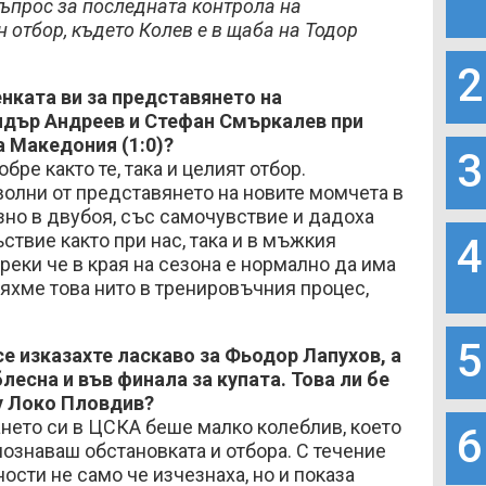
ъпрос за последната контрола на
отбор, където Колев е в щаба на Тодор
2
енката ви за представянето на
дър Андреев и Стефан Смъркалев при
 Македония (1:0)?
3
бре както те, така и целият отбор.
олни от представянето на новите момчета в
зно в двубоя, със самочувствие и дадоха
ствие както при нас, така и в мъжкия
4
реки че в края на сезона е нормално да има
дяхме това нито в тренировъчния процес,
5
е изказахте ласкаво за Фьодор Лапухов, а
лесна и във финала за купата. Това ли бе
у Локо Пловдив?
нето си в ЦСКА беше малко колеблив, което
6
 познаваш обстановката и отбора. С течение
ости не само че изчезнаха, но и показа