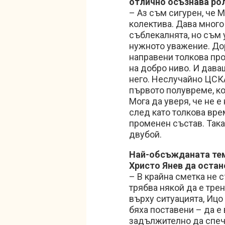
отлично осъзнава рол
– Аз съм сигурен, че 
колектива. Дава много
съблекалнята, но съм 
нужното уважение. Дори
направени толкова про
на добро ниво. И дава
него. Неслучайно ЦСКА
първото полувреме, ко
Мога да уверя, че не е
след като толкова врем
променен състав. Така
двубой.
Най-обсъжданата тем
Христо Янев да остан
– В крайна сметка не с
трябва някой да е тре
върху ситуацията, Ицо 
бяха поставени – да е
задължително да спече