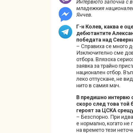
Интервюто започна с в
младежкия национален 
Янчев.
Г-н Колев, каква е оц
дебютантите Алексан
победата над Северна
– Справиха се много до
Изключително сме дов
отбора. Влязоха серио
заявка за трайно присъ
национален отбор. Въп
леко отпускане, не ви
нито в самия мач.
В предишно интервю с
скоро след това той б
героят за ЦСКА срещ
– Безспорно. При идва
е нормално, когато не
на времето тези неточн