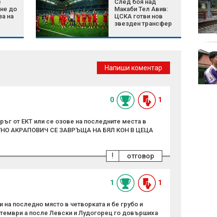
е
След боя над
Хотелиер: Слънчев
не до
Макаби Тел Авив:
бряг е пълен на 100%,
за на
ЦСКА готви нов
пръска се по
звезден трансфер
шевовете от туристи
КНСБ управлява
първия в Европа AI за
Напиши коментар
трудовата сфера:
"Чавдар" помага за
заплати и трудови казуси
0
1
ръг от ЕКТ или се озове на последните места в
РУНО АКРАПОВИЧ СЕ ЗАВРЪЩА НА БЯЛ КОН В ЦЕЦА
!
отговор
1
1
и на последно място в четворката и бе грубо и
птември а после Левски и Лудогорец го довършиха