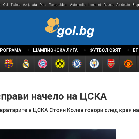
r
Gol
Tialoto
Az-jenata
Puls
Teenproblem
Automedia
Imoti.net
Rabota
Az-deteto
Blog
ПРОГРАМА
ШАМПИОНСКА ЛИГА
ФУТБОЛ СВЯТ
БГ
справи начело на ЦСКА
 вратарите в ЦСКА Стоян Колев говори след края на