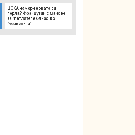
ЦСКА намери новата си
перла? Французин с мачове
за "петлите" е близо до
"червените"