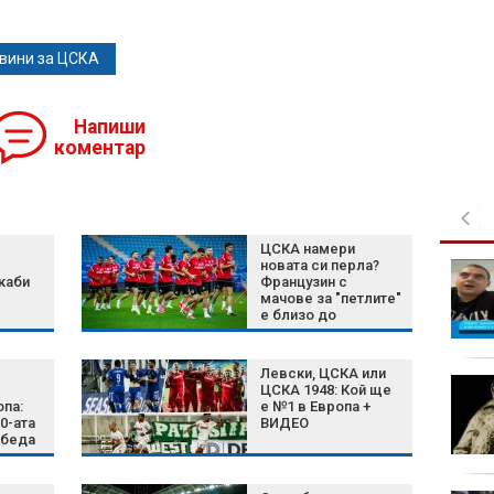
вини за ЦСКА
Напиши
коментар
ЦСКА намери
новата си перла?
Симеон Наковски
каби
Французин с
преди SENSHI 33: Няма
мачове за "петлите"
слаби бойци, ще
е близо до
заложа на всичко
"червените"
младе
Левски, ЦСКА или
Рецепта за хрупкави
ЦСКА 1948: Кой ще
кошнички с шунка и
опа:
е №1 в Европа +
20-ата
ВИДЕО
яйце
обеда
“ като