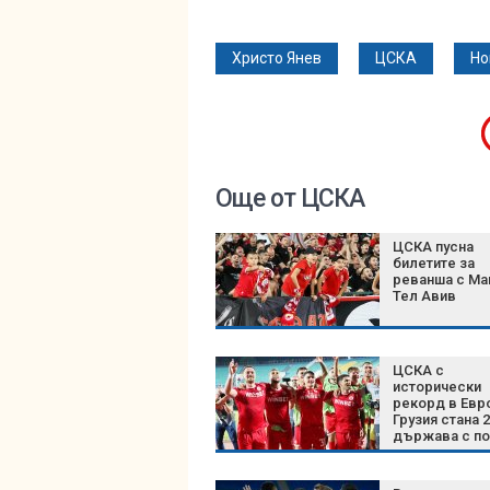
Христо Янев
ЦСКА
Но
Още от ЦСКА
ЦСКА пусна
билетите за
реванша с Ма
Тел Авив
ЦСКА с
исторически
рекорд в Евр
Грузия стана 
държава с п
на „червените
гост