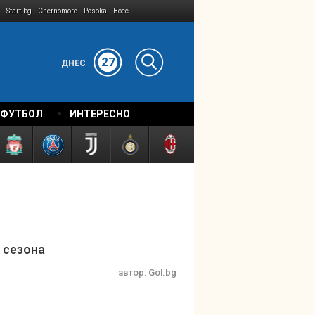
Start.bg
Chernomore
Posoka
Boec
27
ДНЕС
 ФУТБОЛ
ИНТЕРЕСНО
 сезона
автор:
Gol.bg