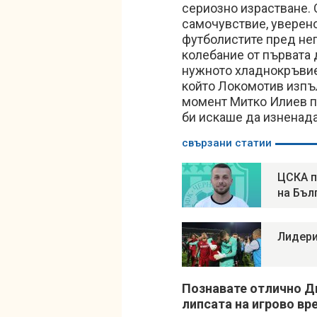
сериозно израстване. 
самочувствие, уверено
футболистите пред нег
колебание от първата 
нужното хладнокръвие.
който Локомотив изпъл
момент Митко Илиев п
би искаше да изненада 
свързани статии
ЦСКА п
на Бъл
Лидери
Познавате отлично Д
липсата на игрово вр