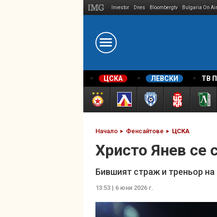
Investor
Dnes
Bloombergtv
Bulgaria On Ai
Megavselena.bg
ЦСКА
ЛЕВСКИ
ТВ 
Начало
Фенсайтове
ЦСКА
Христо Янев се 
Бившият страж и треньор на
13:53 | 6 юни 2026 г.