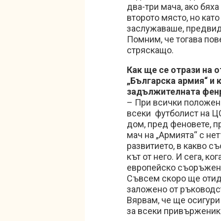
два-три мача, ако бях
второто място, но кат
заслужаваше, предвид 
Помним, че тогава пов
стряскащо.
Как ще се отрази на 
„Българска армия“ и 
задължителната фен
– При всички положени
всеки футболист на Ц
дом, пред феновете, п
мач на „Армията“ с не
развитието, в какво с
кът от него. И сега, к
европейско съоръжени
Съвсем скоро ще отида
заложено от ръководст
Вярвам, че ще осигур
за всеки привърженик