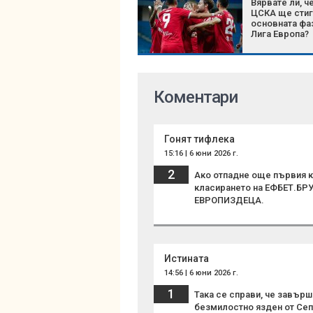
Вярвате ли, ч
ЦСКА ще стиг
основната фа
Лига Европа?
Коментари
Гонят тифлека
15:16 | 6 юни 2026 г.
2
Ако отпадне още първия к
класирането на ЕФБЕТ.Б
ЕВРОПИЗДЕЦА.
Истината
14:56 | 6 юни 2026 г.
1
Така се справи, че завърш
безмилостно язден от Се