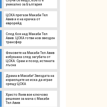
Случи се нещо, което е
уникално за България
ЦСКА прегази Макаби Тел
Авив и е на крачка от
еврорейд
След боя над Макаби Тел
Авив: ЦСКА готви нов звезден
трансфер
Феновете на Макаби Тел Авив
избухнаха след загубата от
ЦСКА: Срам и позор, истината
лъсна
Драма в Макаби! Звездата на
израелците не иска да играе
срещу ЦСКА
Христо Янев взе ключово
решение за мача с Макаби
Тел Авив