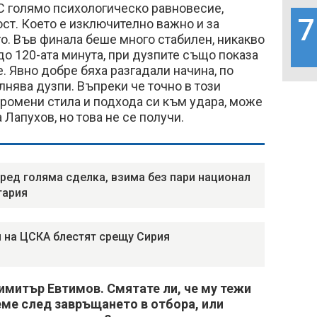
С голямо психологическо равновесие,
7
ст. Което е изключително важно и за
о. Във финала беше много стабилен, никакво
до 120-ата минута, при дузпите също показа
 Явно добре бяха разгадали начина, по
нява дузпи. Въпреки че точно в този
ромени стила и подхода си към удара, може
Лапухов, но това не се получи.
ред голяма сделка, взима без пари национал
гария
 на ЦСКА блестят срещу Сирия
имитър Евтимов. Смятате ли, че му тежи
еме след завръщането в отбора, или