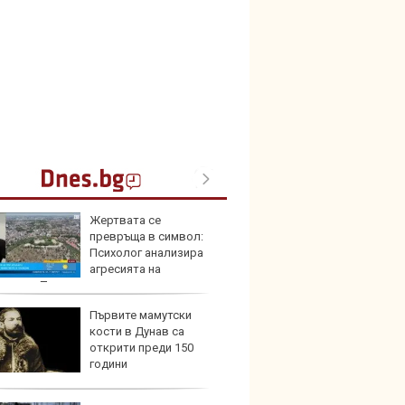
Жертвата се
Тръмп
превръща в символ:
елект
Психолог анализира
„болн
агресията на
жите в Пловдив
Първите мамутски
Франц
кости в Дунав са
антир
открити преди 150
глоби
години