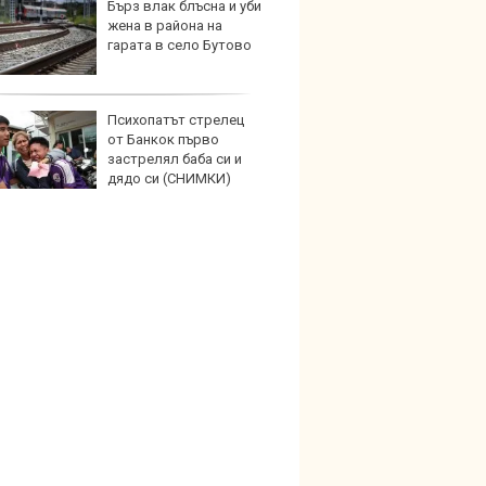
Бърз влак блъсна и уби
Най-д
жена в района на
света
гарата в село Бутово
новите
GranCa
Психопатът стрелец
Toyot
от Банкок първо
инвес
застрелял баба си и
хибри
дядо си (СНИМКИ)