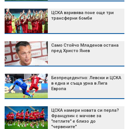
ЦСКА взривява поне още три
трансферни бомби
Само Стойчо Младенов остана
пред Христо Янев
Безпрецедентно: Левски и ЦСКА
в една и съща урна в Лига
Европа
ЦСКА намери новата си перла?
Французин с мачове за
"петлите" е близо до
"червените"