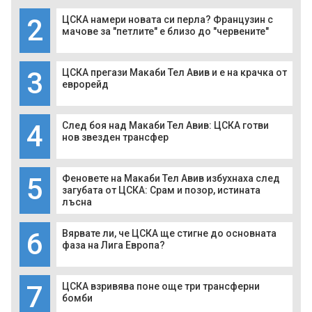
2
ЦСКА намери новата си перла? Французин с
мачове за "петлите" е близо до "червените"
3
ЦСКА прегази Макаби Тел Авив и е на крачка от
еврорейд
4
След боя над Макаби Тел Авив: ЦСКА готви
нов звезден трансфер
5
Феновете на Макаби Тел Авив избухнаха след
загубата от ЦСКА: Срам и позор, истината
лъсна
6
Вярвате ли, че ЦСКА ще стигне до основната
фаза на Лига Европа?
7
ЦСКА взривява поне още три трансферни
бомби