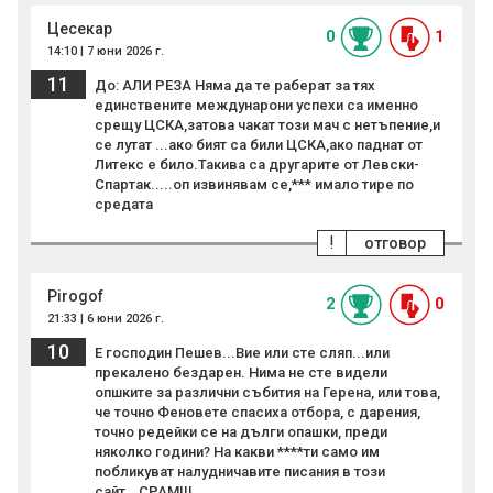
Цесекар
0
1
14:10 | 7 юни 2026 г.
11
До: АЛИ РЕЗА Няма да те раберат за тях
единствените междунарони успехи са именно
срещу ЦСКА,затова чакат този мач с нетъпение,и
се лутат ...ако бият са били ЦСКА,ако паднат от
Литекс е било.Такива са другарите от Левски-
Спартак.....оп извинявам се,*** имало тире по
средата
!
отговор
Pirogof
2
0
21:33 | 6 юни 2026 г.
10
Е господин Пешев...Вие или сте сляп...или
прекалено бездарен. Нима не сте видели
опшките за различни събития на Герена, или това,
че точно Феновете спасиха отбора, с дарения,
точно редейки се на дълги опашки, преди
няколко години? На какви ****ти само им
побликуват налудничавите писания в този
сайт...СРАМ!!!