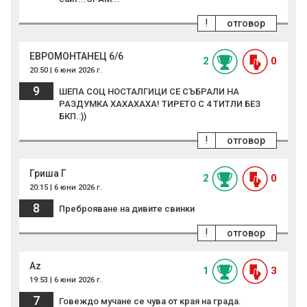
!
отговор
ЕВРОМОНТАНЕЦ 6/6
2
0
20:50 | 6 юни 2026 г.
9
ШЕПА СОЦ НОСТАЛГИЦИ СЕ СЪБРАЛИ НА
РАЗДУМКА ХАХАХАХА! ТИРЕТО С 4 ТИТЛИ БЕЗ
БКП.:))
!
отговор
Гриша Г
2
0
20:15 | 6 юни 2026 г.
8
Преброяване на дивите свинки
!
отговор
Az
1
3
19:53 | 6 юни 2026 г.
7
Говеждо мучане се чува от края на града.