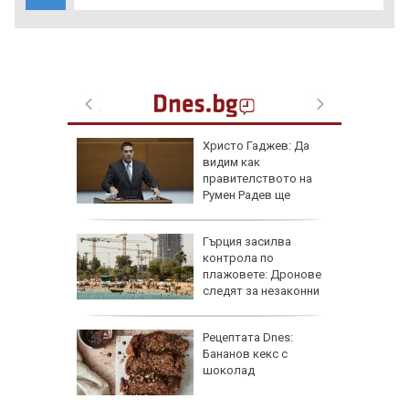
и
Христо Гаджев: Да
зрелищно
видим как
правителството на
Румен Радев ще
защити националния ни интерес
се 23 000
Гърция засилва
т УЕФА
контрола по
плажовете: Дронове
следят за незаконни
чадъри и ограничен достъп
гра за
Рецептата Dnes:
ежка
Бананов кекс с
лси"
шоколад