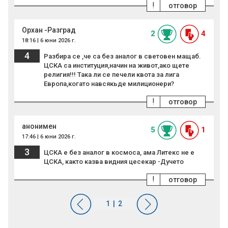
!
отговор
Орхан -Разград
2
4
18:16 | 6 юни 2026 г.
4
Разбира се ,че са без аналог в световен мащаб.
ЦСКА са институция,начин на живот,ако щете
религия!!! Така ли се печели квота за лига
Европа,когато навсякьде милиционери?
!
отговор
анонимен
5
1
17:46 | 6 юни 2026 г.
3
ЦСКА е без аналог в космоса, ама Литекс не е
ЦСКА, както казва видния цесекар -Дучето
!
отговор