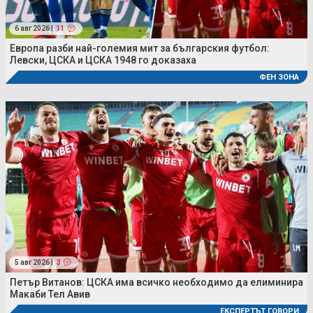
6 авг 2026 |
11
Европа разби най-големия мит за българския футбол:
Левски, ЦСКА и ЦСКА 1948 го доказаха
ФЕН ЗОНА
5 авг 2026 |
3
Петър Витанов: ЦСКА има всичко необходимо да елиминира
Макаби Тел Авив
ЕКСПЕРТЪТ ГОВОРИ