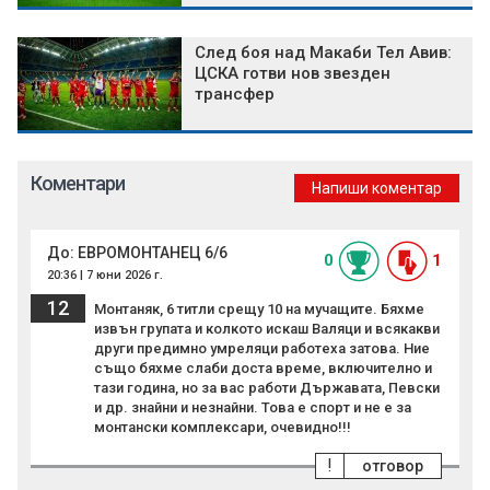
След боя над Макаби Тел Авив:
ЦСКА готви нов звезден
трансфер
Коментари
Напиши коментар
До: ЕВРОМОНТАНЕЦ 6/6
0
1
20:36 | 7 юни 2026 г.
12
Монтаняк, 6 титли срещу 10 на мучащите. Бяхме
извън групата и колкото искаш Валяци и всякакви
други предимно умреляци работеха затова. Ние
също бяхме слаби доста време, включително и
тази година, но за вас работи Държавата, Певски
и др. знайни и незнайни. Това е спорт и не е за
монтански комплексари, очевидно!!!
!
отговор