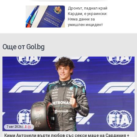
рай
Дронът, паднал край
ински,
Кардам, е украински:
 е
Няма данни за
умишлен инцидент
Още от Gol.bg
7 авг 2026 |
3
Кими Антонели върти любов със секси маце на Сардиния +