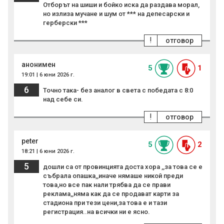
Отборът на шиши и бойко иска да раздава морал,
но излиза мучане и шум от *** на депесарски и
герберски ***
!
отговор
анонимен
5
1
19:01 | 6 юни 2026 г.
6
Точно така- без аналог в света с победата с 8:0
над себе си.
!
отговор
peter
5
2
18:21 | 6 юни 2026 г.
5
дошли са от провинцията доста хора ,,за това се е
събрала опашка,,иначе нямаше никой преди
това,но все пак нали трябва да се прави
реклама,,няма как да се продават карти за
стадиона при тези цени,за това е и тази
регистрация..на всички ни е ясно.