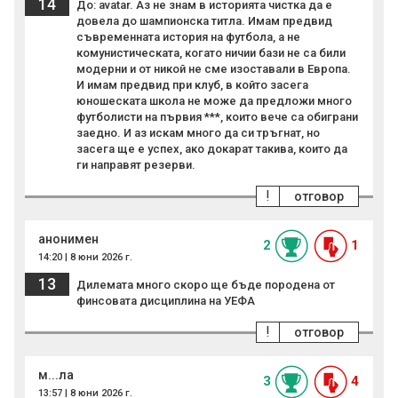
14
До: avatar. Аз не знам в историята чистка да е
довела до шампионска титла. Имам предвид
съвременната история на футбола, а не
комунистическата, когато ничии бази не са били
модерни и от никой не сме изоставали в Европа.
И имам предвид при клуб, в който засега
юношеската школа не може да предложи много
футболисти на първия ***, които вече са обиграни
заедно. И аз искам много да си тръгнат, но
засега ще е успех, ако докарат такива, които да
ги направят резерви.
!
отговор
анонимен
2
1
14:20 | 8 юни 2026 г.
13
Дилемата много скоро ще бъде породена от
финсовата дисциплина на УЕФА
!
отговор
м...ла
3
4
13:57 | 8 юни 2026 г.