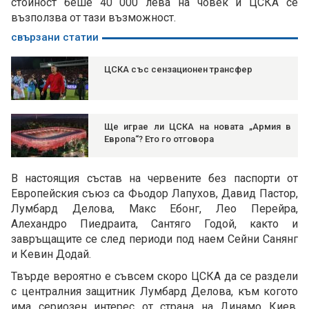
стойност беше 40 000 лева на човек и ЦСКА се
възползва от тази възможност.
свързани статии
ЦСКА със сензационен трансфер
Ще играе ли ЦСКА на новата „Армия в
Европа“? Ето го отговора
В настоящия състав на червените без паспорти от
Европейския съюз са Фьодор Лапухов, Давид Пастор,
Лумбард Делова, Макс Ебонг, Лео Перейра,
Алехандро Пиедраита, Сантяго Годой, както и
завръщащите се след периоди под наем Сейни Санянг
и Кевин Додай.
Твърде вероятно е съвсем скоро ЦСКА да се раздели
с централния защитник Лумбард Делова, към когото
има сериозен интерес от страна на Динамо Киев.