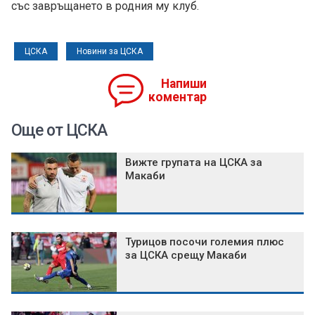
със завръщането в родния му клуб.
ЦСКА
Новини за ЦСКА
Напиши
коментар
Още от ЦСКА
Вижте групата на ЦСКА за
Макаби
Турицов посочи големия плюс
за ЦСКА срещу Макаби