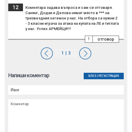
12
Коментара задава въпроса и сам си отговаря.
Санянг, Додаи и Делова нямат място в *** на
тризвездния хегемон у нас. На отбора са нужни 2
- 3 класни играча за атака на купата на ЛЕ и титлата
у нас. Успех АРМЕЙЦИ!!!
!
отговор
Напиши коментар
ВЛЕЗ
|
РЕГИСТРАЦИЯ