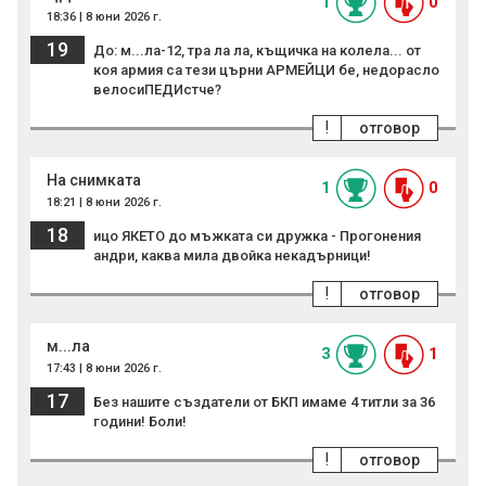
1
0
18:36 | 8 юни 2026 г.
19
До: м...ла-12, тра ла ла, къщичка на колела... от
коя армия са тези църни АРМЕЙЦИ бе, недорасло
велосиПЕДИстче?
!
отговор
На снимката
1
0
18:21 | 8 юни 2026 г.
18
ицо ЯКЕТО до мъжката си дружка - Прогонения
андри, каква мила двойка некадърници!
!
отговор
м...ла
3
1
17:43 | 8 юни 2026 г.
17
Без нашите създатели от БКП имаме 4 титли за 36
години! Боли!
!
отговор