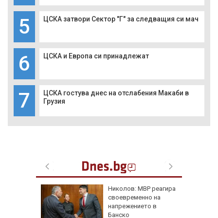
5
ЦСКА затвори Сектор "Г" за следващия си мач
6
ЦСКА и Европа си принадлежат
7
ЦСКА гостува днес на отслабения Макаби в
Грузия
Николов: МВР реагира
по
своевременно на
ища
напрежението в
ан
Банско