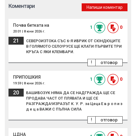
Коментари
Напиши коментар
Почва битката на
1
0
20:01 | 8 юни 2026 г.
21
СЕВЕРОИЗТОКА СЪС 6-Я ИБРИК ОТ СЮНДЮЦИТЕ
В ГОЛЯМОТО СЕЛО!РУСЕ ЩЕ КЛАТИ ПЪРВИТЕ ТРИ
КРЪГА С ЯКИ КЛЕМБАРИ.
!
отговор
ПРИПОШКИЯ
1
0
19:59 | 8 юни 2026 г.
20
БАШИБОЗУК НЯМА ДА СЕ НАДГРАЖДА.ЩЕ СЕ
ПРОДАВА ЧАСТ ОТ ПЛЯВАТА И ЩЕ СЕ
РАЗГРАЖДА!ИЗРАЗЪТ К. У. Р. за Цеца Е в р о п и з
д е ц а ВАЖИ С ПЪЛНА СИЛА
!
отговор
ЦДНА