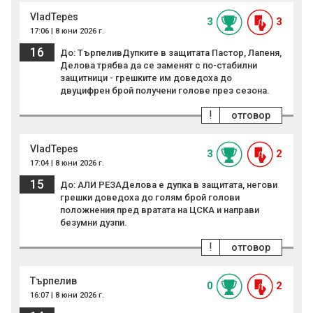
VladTepes
3
3
17:06 | 8 юни 2026 г.
16
До: ТърпеливДупките в защитата Пастор, Лапеня,
Делова трябва да се заменят с по-стабилни
защитници - грешките им доведоха до
двуцифрен брой получени голове през сезона.
!
отговор
VladTepes
3
2
17:04 | 8 юни 2026 г.
15
До: АЛИ РЕЗАДелова е дупка в защитата, негови
грешки доведоха до голям брой голови
положнения пред вратата на ЦСКА и направи
безумни дузпи.
!
отговор
Търпелив
0
2
16:07 | 8 юни 2026 г.