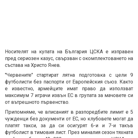
Носителят на купата на България ЦСКА е изправен
пред сериозен казус, свързван с окомплектоването на
състава на Христо Янев.
"Червените" стартират лятна подготовка с цели 9
футболисти без паспорти от Европейския съюз. Както
е известно, армейците имат право да използват
максимум 7 играчи извън ЕС в групата за мачовете си
от вътрешното първенство.
Припомняме, че вписаният в разпоредбите лимит е 5
чужденци без документи от ЕС, но клубовете могат да
платят такси, за да си осигурят 6-и и 7-и такъв
футболист в тимовия лист. През миналия сезон тяхната