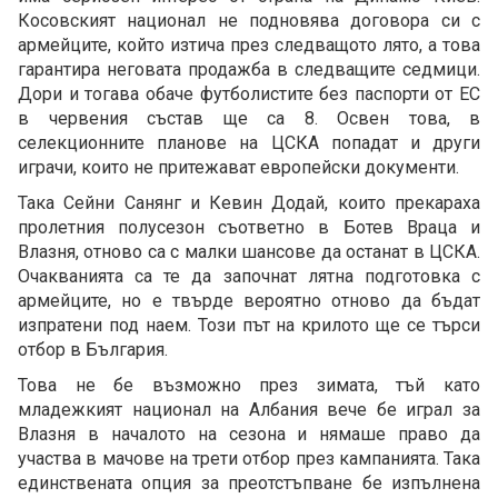
Косовският национал не подновява договора си с
армейците, който изтича през следващото лято, а това
гарантира неговата продажба в следващите седмици.
Дори и тогава обаче футболистите без паспорти от ЕС
в червения състав ще са 8. Освен това, в
селекционните планове на ЦСКА попадат и други
играчи, които не притежават европейски документи.
Така Сейни Санянг и Кевин Додай, които прекараха
пролетния полусезон съответно в Ботев Враца и
Влазня, отново са с малки шансове да останат в ЦСКА.
Очакванията са те да започнат лятна подготовка с
армейците, но е твърде вероятно отново да бъдат
изпратени под наем. Този път на крилото ще се търси
отбор в България.
Това не бе възможно през зимата, тъй като
младежкият национал на Албания вече бе играл за
Влазня в началото на сезона и нямаше право да
участва в мачове на трети отбор през кампанията. Така
единствената опция за преотстъпване бе изпълнена