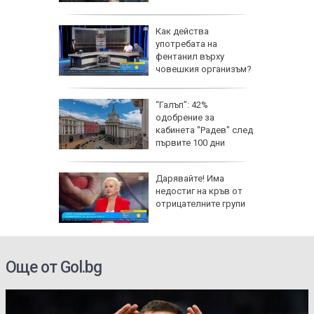
щини:
Как действа
 сянка
употребата на
те
фентанил върху
човешкия организъм?
а в
“Галъп”: 42%
те в
одобрение за
каха от
кабинета "Радев" след
а защита
първите 100 дни
управление
а за
Дарявайте! Има
ток е в
недостиг на кръв от
 фаза
отрицателните групи
Още от Gol.bg