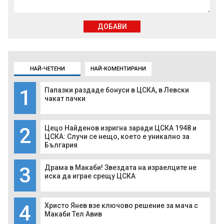
ДОБАВИ
НАЙ-ЧЕТЕНИ
НАЙ-КОМЕНТИРАНИ
1
Папазки раздаде бонуси в ЦСКА, в Левски
чакат пачки
2
Цецо Найденов изригна заради ЦСКА 1948 и
ЦСКА: Случи се нещо, което е уникално за
България
3
Драма в Макаби! Звездата на израелците не
иска да играе срещу ЦСКА
4
Христо Янев взе ключово решение за мача с
Макаби Тел Авив