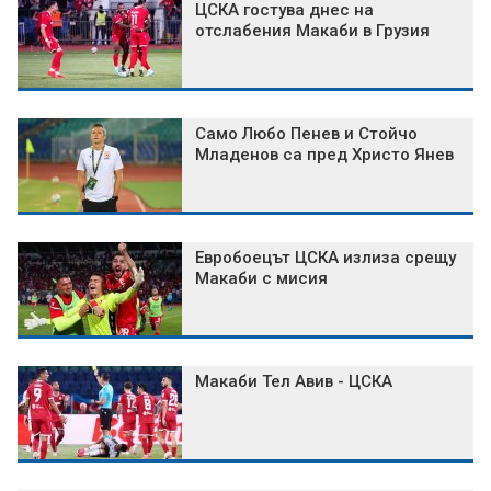
ЦСКА гостува днес на
отслабения Макаби в Грузия
Само Любо Пенев и Стойчо
Младенов са пред Христо Янев
Евробоецът ЦСКА излиза срещу
Макаби с мисия
Макаби Тел Авив - ЦСКА