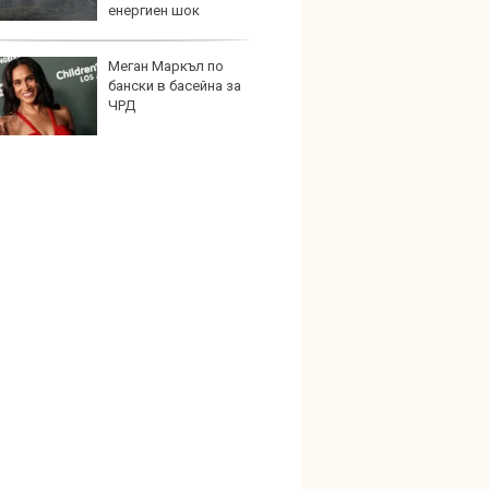
енергиен шок
Меган Маркъл по
Графи
бански в басейна за
разкр
ЧРД
преди