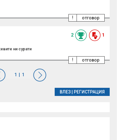
!
отговор
2
1
евите ни сурати
!
отговор
ВЛЕЗ
|
РЕГИСТРАЦИЯ