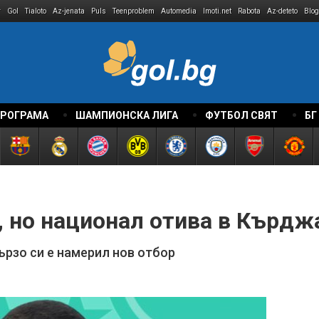
r
Gol
Tialoto
Az-jenata
Puls
Teenproblem
Automedia
Imoti.net
Rabota
Az-deteto
Blog
ПРОГРАМА
ШАМПИОНСКА ЛИГА
ФУТБОЛ СВЯТ
БГ
, но национал отива в Кърдж
рзо си е намерил нов отбор