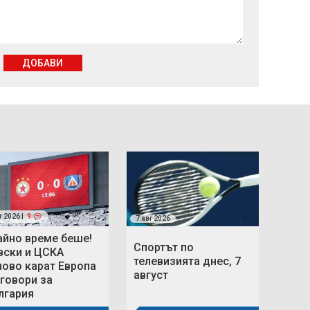
ДОБАВИ
г 2026 |
9
7 авг 2026
айно време беше!
Спортът по
вски и ЦСКА
телевизията днес, 7
ново карат Европа
август
 говори за
лгария