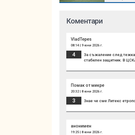
концентриран
Коментари
VladTepes
08:14 | 9 юни 2026 г.
4
За съжаление след тежкат
стабилен защитник. В ЦСК
Помак от микре
20:32 | 8 юни 2026 г.
3
Знае че сме Литекс етроп
анонимен
19:25 | 8 юни 2026 г.