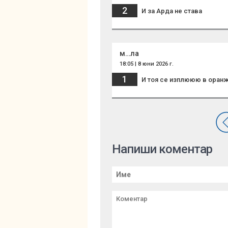
2
И за Арда не става
м…ла
18:05 | 8 юни 2026 г.
1
И тоя се изплююю в оранж
Напиши коментар