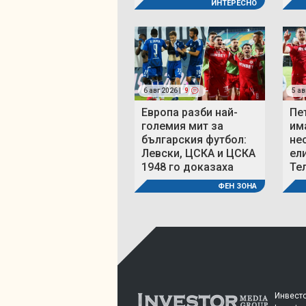
ИНТЕРЕСНО
6 авг 2026 |
9
5 ав
Европа разби най-
Пе
големия мит за
им
българския футбол:
не
Левски, ЦСКА и ЦСКА
ел
1948 го доказаха
Те
ФЕН ЗОНА
Инвесто