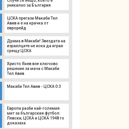
Случи се нещо, което е
уникално за България
ЦСКА прегази Макаби Тел
Авив и е на крачка от
еврорейд
Драма в Макаби! Звездата на
израелците не иска да играе
срещу ЦСКА
Христо Янев взе ключово
решение за мача с Макаби
Тел Авив
Макаби Тел Авив - ЦСКА 0:3
Европа разби най-големия
мит за българския футбол:
Левски, ЦСКА и ЦСКА 1948 го
доказаха