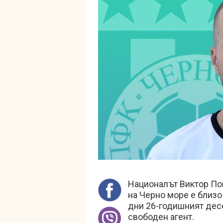
Националът Виктор По
на Черно море е близо
дни 26-годишният десе
свободен агент.