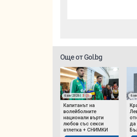
Още от Gol.bg
6 авг 2026 |
3
6 ав
Капитанът на
Кр
волейболните
Ле
национали върти
от
любов със секси
да
атлетка + СНИМКИ
Бъ