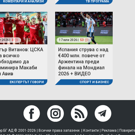
ТВ ПРОГРАМА
КОМЕНТАРИ И АНАЛИЗИ
г 2026 |
3
17 юли 2026 |
53
тър Витанов: ЦСКА
Испания струва с над
а всичко
€400 млн. повече от
обходимо да
Аржентина преди
иминира Макаби
финала на Мондиал
л Авив
2026 + ВИДЕО
ЕКСПЕРТЪТ ГОВОРИ
СПОРТ И БИЗНЕС
р.БГ АД © 2001-2026 | Всички права запазени. |
Контакти
|
Реклама
|
Поверит