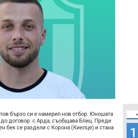
пов бързо си е намерил нов отбор. Юношата
 до договор с Арда, съобщава Блиц. Преди
н бек се раздели с Корона (Киелце) и стана
1