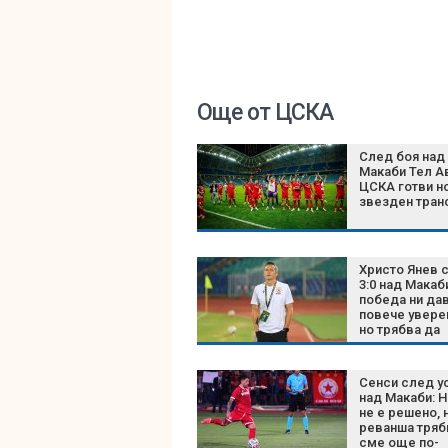
Още от ЦСКА
След боя над
Макаби Тел А
ЦСКА готви н
звезден тра
Христо Янев 
3:0 над Макаби
победа ни да
повече увере
но трябва да
останем сми
Сенси след у
над Макаби: 
не е решено, 
реванша тряб
сме още по-