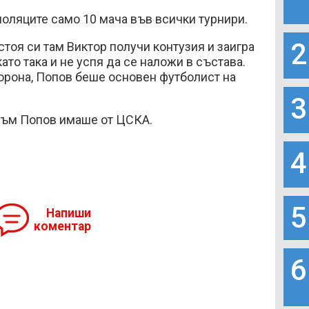
поляците само 10 мача във всички турнири.
2
стоя си там Виктор получи контузия и заигра
ато така и не успя да се наложи в състава.
орона, Попов беше основен футболист на
.
3
към Попов имаше от ЦСКА.
4
5
Напиши
коментар
6