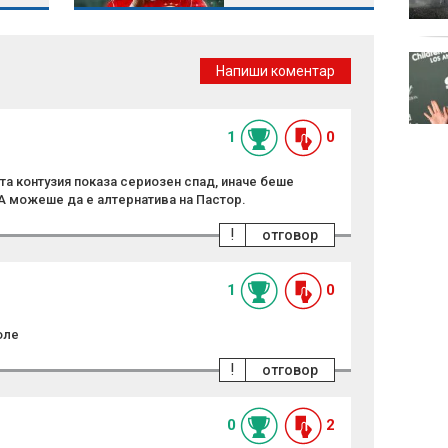
и
Късна емисия
Напиши коментар
1
0
а контузия показа сериозен спад, иначе беше
А можеше да е алтернатива на Пастор.
!
отговор
1
0
оле
!
отговор
0
2