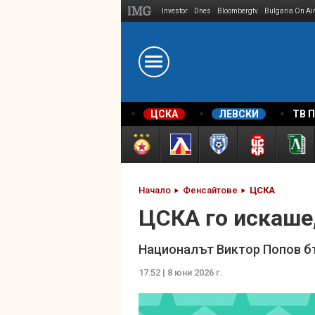
Investor
Dnes
Bloombergtv
Bulgaria On Ai
Megavselena.bg
ЦСКА
ЛЕВСКИ
ТВ 
Начало
Фенсайтове
ЦСКА
ЦСКА го искаше
Националът Виктор Попов бъ
17:52 | 8 юни 2026 г.