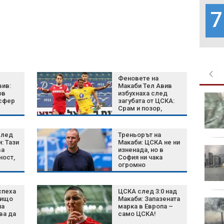
7
Феновете на
вив:
Макаби Тел Авив
ов
избухнаха след
Белият дом избра
нсфер
загубата от ЦСКА:
затворените AI
Срам и позор,
модели пред
истината лъсна
отворените
след
Треньорът на
: Тази
Макаби: ЦСКА не ни
Шум, бетон и жеги: Как
ва
изненада, но в
ност,
София ни чака
животните се
огромно
променят, за да
рени
предизвикателство
оцелеят сред хората?
полет
спеха
ЦСКА след 3:0 над
Нищо
Макаби: Запазената
Късна емисия
на
марка в Европа –
ва да
само ЦСКА!