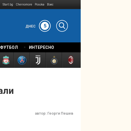
Start.bg
Chernomore
Posoka
Boec
5
ДНЕС
 ФУТБОЛ
ИНТЕРЕСНО
али
автор:
Георги Пешев