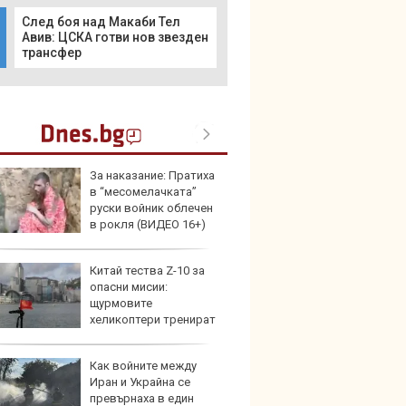
След боя над Макаби Тел
Авив: ЦСКА готви нов звезден
трансфер
За наказание: Пратиха
Герма
в “месомелачката”
Ferrari
руски войник облечен
в рокля (ВИДЕО 16+)
Китай тества Z-10 за
Дори 
опасни мисии:
върху
щурмовите
загуб
хеликоптери тренират
и под радара
Как войните между
Защо 
Иран и Украйна се
бутон
превърнаха в един
новит