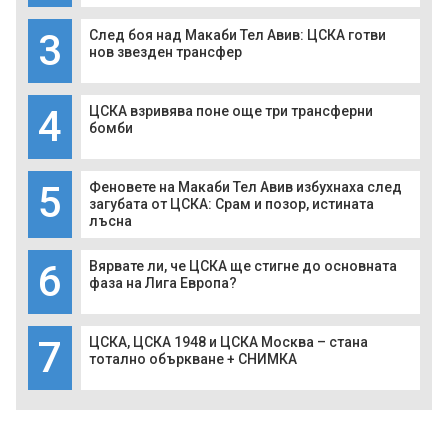
3
След боя над Макаби Тел Авив: ЦСКА готви
нов звезден трансфер
4
ЦСКА взривява поне още три трансферни
бомби
5
Феновете на Макаби Тел Авив избухнаха след
загубата от ЦСКА: Срам и позор, истината
лъсна
6
Вярвате ли, че ЦСКА ще стигне до основната
фаза на Лига Европа?
7
ЦСКА, ЦСКА 1948 и ЦСКА Москва – стана
тотално объркване + СНИМКА