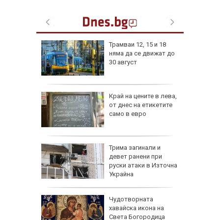
изпепели
Трамваи 12, 15 и 18
, над 20
няма да се движат до
30 август
ВИДЕО)
рона
Край на цените в лева,
дам:
от днес на етикетите
само в евро
и
а без
Трима загинали и
губа от
девет ранени при
руски атаки в Източна
Украйна
 Жеги до
Чудотворната
хавайска икона на
бури и
Света Богородица