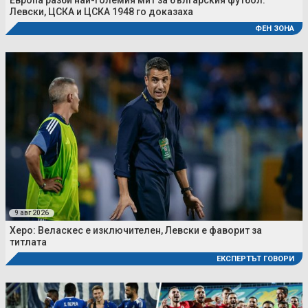
Европа разби най-големия мит за българския футбол:
Левски, ЦСКА и ЦСКА 1948 го доказаха
ФЕН ЗОНА
9 авг 2026
Херо: Веласкес е изключителен, Левски е фаворит за
титлата
ЕКСПЕРТЪТ ГОВОРИ