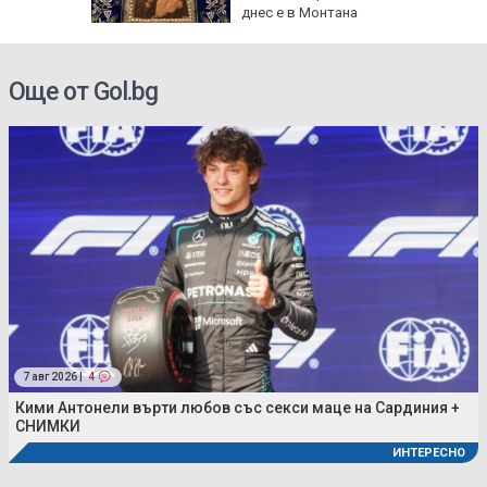
градушки
днес е в Монтана
Още от Gol.bg
7 авг 2026 |
4
Кими Антонели върти любов със секси маце на Сардиния +
СНИМКИ
ИНТЕРЕСНО