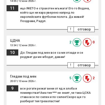
14:05 | 12 юни 2026 г.
11
ицо ЯКЕТО е страхотен мъжага! Ето го Водача,
който ще ни кара уверено напред по
европейските футболни полета. Да живей!
Поздрави, Радул.
!
отговор
ЦДНА
2
0
13:54 | 12 юни 2026 г.
10
До: Гледам под мен все са ми отзаде и се
редуват да ме вбодат, давам!
!
отговор
Гледам под мен
5
2
20:07 | 10 юни 2026 г.
9
все рогати режат вени от яд и злоба и
помиярстват!Ама тия *** не знаят ,че така ЦСКА
става все по-силен и по-силен!Скоро ще го
разберат тия тревопастни!