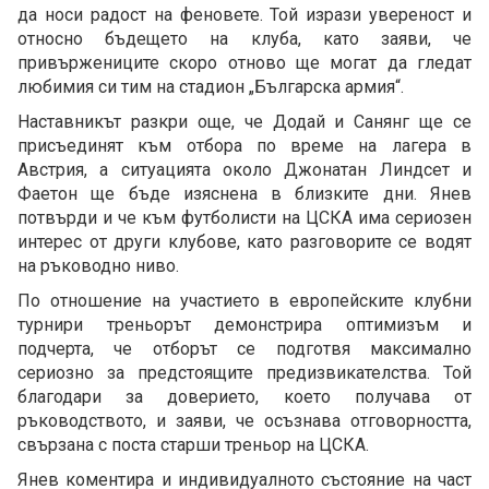
да носи радост на феновете. Той изрази увереност и
относно бъдещето на клуба, като заяви, че
привържениците скоро отново ще могат да гледат
любимия си тим на стадион „Българска армия“.
Наставникът разкри още, че Додай и Санянг ще се
присъединят към отбора по време на лагера в
Австрия, а ситуацията около Джонатан Линдсет и
Фаетон ще бъде изяснена в близките дни. Янев
потвърди и че към футболисти на ЦСКА има сериозен
интерес от други клубове, като разговорите се водят
на ръководно ниво.
По отношение на участието в европейските клубни
турнири треньорът демонстрира оптимизъм и
подчерта, че отборът се подготвя максимално
сериозно за предстоящите предизвикателства. Той
благодари за доверието, което получава от
ръководството, и заяви, че осъзнава отговорността,
свързана с поста старши треньор на ЦСКА.
Янев коментира и индивидуалното състояние на част