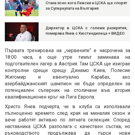
Стана ясно кога Левски и ЦСКА ще спорят
за Суперкупата на България
Директор в ЦСКА с големи разкрития,
помирява Янев с Кюстендилеца + ВИДЕО
Първата тренировка на „червените“ е насрочена за
18:00 часа, а още утре тимът заминава на
подготвителен лагер в Австрия. Там ЦСКА ще изиграе
контролни срещи срещу Динамо Киев, Полесие
Житомир и евентуално Карабах, ако
азербайджанският шампион не бъде определен за
потенциален съперник на столичани във втория
квалификационен кръг на Лига Европа.
Христо Янев подчерта, че в клуба са използвали
пълноценно времето след края на миналия сезон и
вече работят активно по лятната селекция. Според
наставника ЦСКА разполага с качествен състав, но
ръководството продължава да търси нови