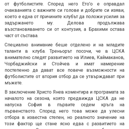
от футболистите. Според него Ето'о е оправдал
очакванията с важните си голове и добрите си изяви,
което е една от причините клубът да положи усилия за
задържането му. Делова продължава
възстановяването си от контузия, а Брахими остава
част от състава.
Специално внимание беше отделено и на младите
таланти в клуба. Треньорът посочи, че в ЦСКА
внимателно следят развитието на Илиев, Каймаканов,
Чорбаджийски и Стойчев и имат намерение
постепенно да дават все повече възможности на
футболистите от втория отбор да се утвърждават при
мъжете.
В заключение Христо Янев коментира и програмата за
началото на сезона, която предвижда ЦСКА да не
напуска София в първите седем кръга на
първенството. Според него това може да улесни
отбора в известна степен, но реалното значение на
този фактор ще стане ясно едва с развитието на