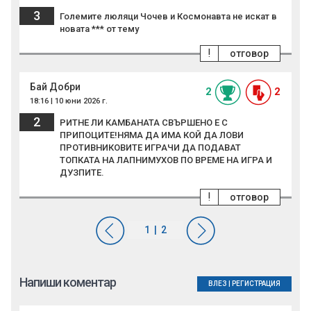
3
Големите люляци Чочев и Космонавта не искат в
новата *** от тему
!
отговор
Бай Добри
2
2
18:16 | 10 юни 2026 г.
2
РИТНЕ ЛИ КАМБАНАТА СВЪРШЕНО Е С
ПРИПОЦИТЕ!НЯМА ДА ИМА КОЙ ДА ЛОВИ
ПРОТИВНИКОВИТЕ ИГРАЧИ ДА ПОДАВАТ
ТОПКАТА НА ЛАПНИМУХОВ ПО ВРЕМЕ НА ИГРА И
ДУЗПИТЕ.
!
отговор
Напиши коментар
ВЛЕЗ
|
РЕГИСТРАЦИЯ