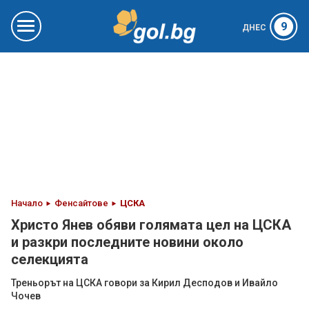
9
ДНЕС
Начало
Фенсайтове
ЦСКА
Христо Янев обяви голямата цел на ЦСКА
и разкри последните новини около
селекцията
Треньорът на ЦСКА говори за Кирил Десподов и Ивайло
Чочев