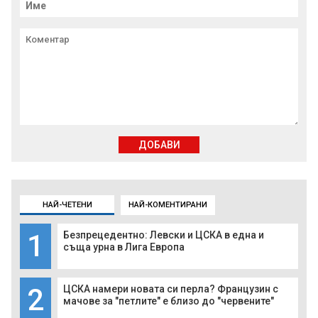
ДОБАВИ
НАЙ-ЧЕТЕНИ
НАЙ-КОМЕНТИРАНИ
1
Безпрецедентно: Левски и ЦСКА в една и
съща урна в Лига Европа
2
ЦСКА намери новата си перла? Французин с
мачове за "петлите" е близо до "червените"