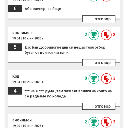
6
Абе свинярник баце
!
отговор
анонимен
2
2
19:04 | 10 юни 2026 г.
5
До: Бай Добрипогледни си нещастния отбор
бутан от всички и мълчи..
!
отговор
Кзц
0
3
19:03 | 10 юни 2026 г.
4
*** не е *** дума , там живеят всички на които им
се радваме по коледа
!
отговор
анонимен
2
3
19:00 | 10 юни 2026 г.