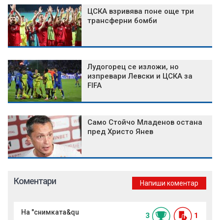
ЦСКА взривява поне още три
трансферни бомби
Лудогорец се изложи, но
изпревари Левски и ЦСКА за
FIFA
Само Стойчо Младенов остана
пред Христо Янев
Коментари
Напиши коментар
На "снимката&qu
3
1