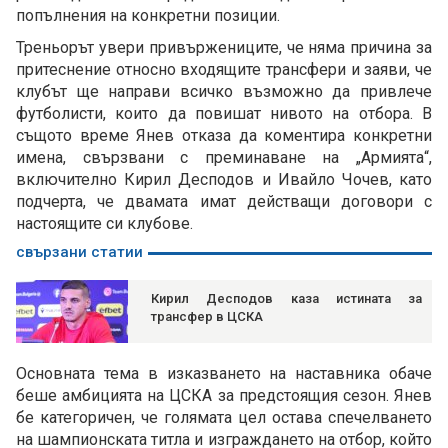
попълнения на конкретни позиции.
Треньорът увери привържениците, че няма причина за
притеснение относно входящите трансфери и заяви, че
клубът ще направи всичко възможно да привлече
футболисти, които да повишат нивото на отбора. В
същото време Янев отказа да коментира конкретни
имена, свързвани с преминаване на „Армията“,
включително Кирил Десподов и Ивайло Чочев, като
подчерта, че двамата имат действащи договори с
настоящите си клубове.
свързани статии
Кирил Десподов каза истината за
трансфер в ЦСКА
Основната тема в изказването на наставника обаче
беше амбицията на ЦСКА за предстоящия сезон. Янев
бе категоричен, че голямата цел остава спечелването
на шампионската титла и изграждането на отбор, който