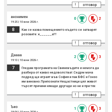
!
отговор
анонимен
0
2
19:25 | 10 юни 2026 г.
8
Как се казва помещението където се затварят
розовите: к______а!!!
!
отговор
Даааа
2
3
19:13 | 10 юни 2026 г.
7
Гледам програмата на Свиневъдите и немога да
разбера от какво недоволстват.Седрм мача
подред ще играят във София и пак БФС и Гонзо
им виновно.Припознати Нещастници цял живот
търсят причини някаде другаде но не и при тях
!
отговор
Ъио
1
3
19:04 | 10 юни 2026 г.