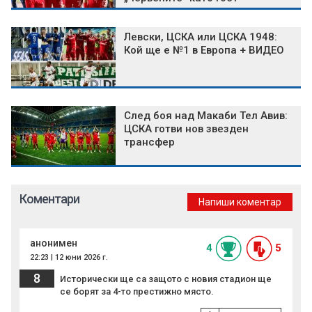
Левски, ЦСКА или ЦСКА 1948:
Кой ще е №1 в Европа + ВИДЕО
След боя над Макаби Тел Авив:
ЦСКА готви нов звезден
трансфер
Коментари
Напиши коментар
анонимен
4
5
22:23 | 12 юни 2026 г.
8
Исторически ще са защото с новия стадион ще
се борят за 4-то престижно място.