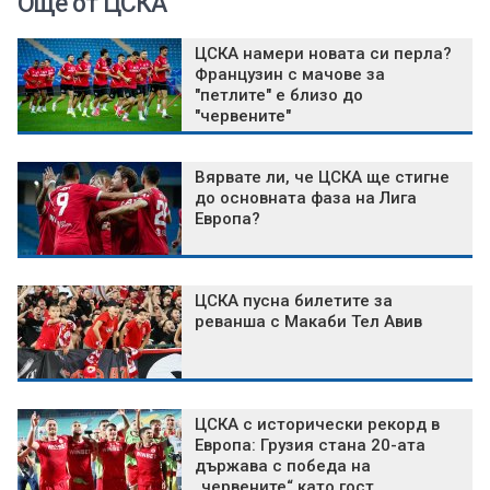
Още от ЦСКА
ЦСКА намери новата си перла?
Французин с мачове за
"петлите" е близо до
"червените"
Вярвате ли, че ЦСКА ще стигне
до основната фаза на Лига
Европа?
ЦСКА пусна билетите за
реванша с Макаби Тел Авив
ЦСКА с исторически рекорд в
Европа: Грузия стана 20-ата
държава с победа на
„червените“ като гост