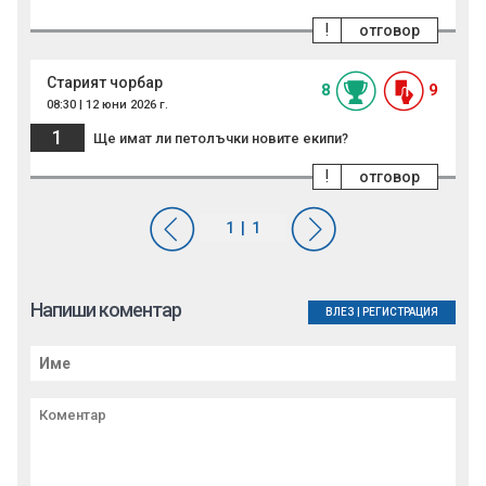
!
отговор
Старият чорбар
8
9
08:30 | 12 юни 2026 г.
1
Ще имат ли петолъчки новите екипи?
!
отговор
Напиши коментар
ВЛЕЗ
|
РЕГИСТРАЦИЯ