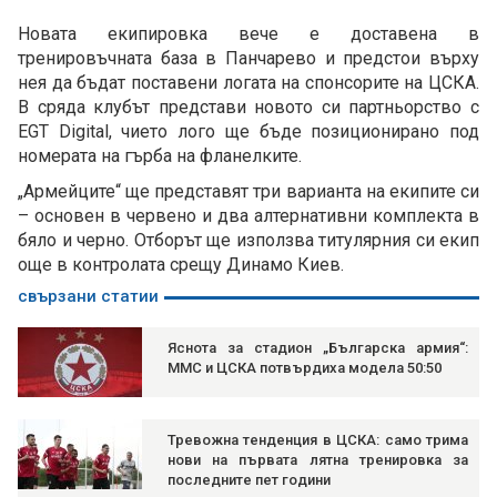
Новата екипировка вече е доставена в
тренировъчната база в Панчарево и предстои върху
нея да бъдат поставени логата на спонсорите на ЦСКА.
В сряда клубът представи новото си партньорство с
EGT Digital, чието лого ще бъде позиционирано под
номерата на гърба на фланелките.
„Армейците“ ще представят три варианта на екипите си
– основен в червено и два алтернативни комплекта в
бяло и черно. Отборът ще използва титулярния си екип
още в контролата срещу Динамо Киев.
свързани статии
Яснота за стадион „Българска армия“:
ММС и ЦСКА потвърдиха модела 50:50
Тревожна тенденция в ЦСКА: само трима
нови на първата лятна тренировка за
последните пет години