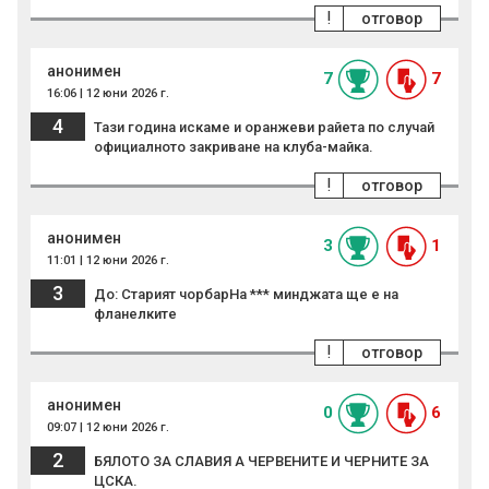
!
отговор
анонимен
7
7
16:06 | 12 юни 2026 г.
4
Тази година искаме и оранжеви райета по случай
официалното закриване на клуба-майка.
!
отговор
анонимен
3
1
11:01 | 12 юни 2026 г.
3
До: Старият чорбарНа *** минджата ще е на
фланелките
!
отговор
анонимен
0
6
09:07 | 12 юни 2026 г.
2
БЯЛОТО ЗА СЛАВИЯ А ЧЕРВЕНИТЕ И ЧЕРНИТЕ ЗА
ЦСКА.