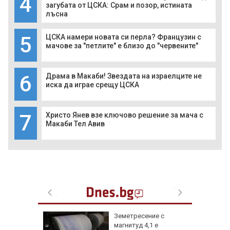
4
загубата от ЦСКА: Срам и позор, истината
лъсна
5
ЦСКА намери новата си перла? Французин с
мачове за "петлите" е близо до "червените"
6
Драма в Макаби! Звездата на израелците не
иска да играе срещу ЦСКА
7
Христо Янев взе ключово решение за мача с
Макаби Тел Авив
онкурс
Земетресение с
 към
магнитуд 4,1 е