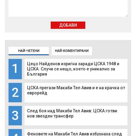
ДОБАВИ
НАЙ-ЧЕТЕНИ
НАЙ-КОМЕНТИРАНИ
1
Цецо Найденов изригна заради ЦСКА 1948 и
ЦСКА: Случи се нещо, което е уникално за
България
2
ЦСКА прегази Макаби Тел Авив и е на крачка от
еврорейд
3
След боя над Макаби Тел Авив: ЦСКА готви
нов звезден трансфер
Феновете на Макаби Тел Авив избухнаха след