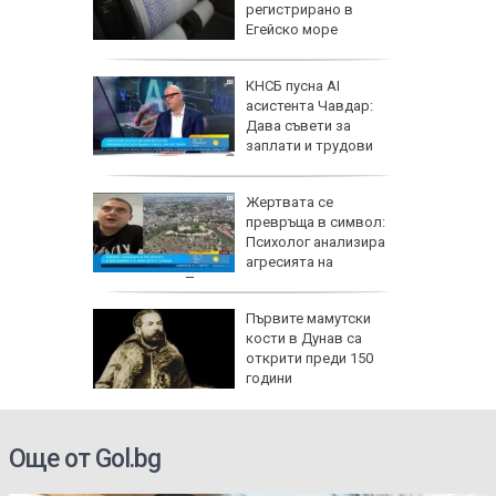
регистрирано в
Егейско море
а
КНСБ пусна AI
а
асистента Чавдар:
мче от
Дава съвети за
сва
заплати и трудови
права
Жертвата се
 е
превръща в символ:
пустиня,
Психолог анализира
ще
агресията на
младежите в Пловдив
ски
Първите мамутски
33: Няма
кости в Дунав са
ще
открити преди 150
ичко
години
Още от Gol.bg