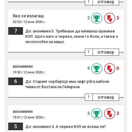
!
отговор
Яко се излагаш
2
3
22:02 | 12 юни 2026 г.
7
До: анонимен 5. Трябваше да напишеш оранжев
КЗЛ. Щото като е червен, значи го боли, а такъв е
неспособен на нищо.
!
отговор
анонимен
9
0
19:53 | 12 юни 2026 г.
6
До: Старият чорбарЩе има чифт р0га наболи
тиква от Бостана на Гейарена
!
отговор
анонимен
3
3
19:51 | 12 юни 2026 г.
5
До: анонимен 4. А червен КЗЛ не искаш ли?