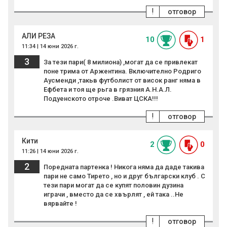
!
отговор
АЛИ РЕЗА
10
1
11:34 | 14 юни 2026 г.
3
За тези пари( 8 милиона) ,могат да се привлекат
поне трима от Аржентина. Включително Родриго
Аусменди ,такьв футболист от висок ранг няма в
Ефбета и тоя ще рьга в грязния А.Н.А.Л.
Подуенското отроче .Виват ЦСКА!!!
!
отговор
Кити
2
0
11:26 | 14 юни 2026 г.
2
Поредната партенка ! Никога няма да даде такива
пари не само Тирето , но и друг български клуб . С
тези пари могат да се купят половин дузина
играчи , вместо да се хвърлят , ей така ..Не
вярвайте !
!
отговор