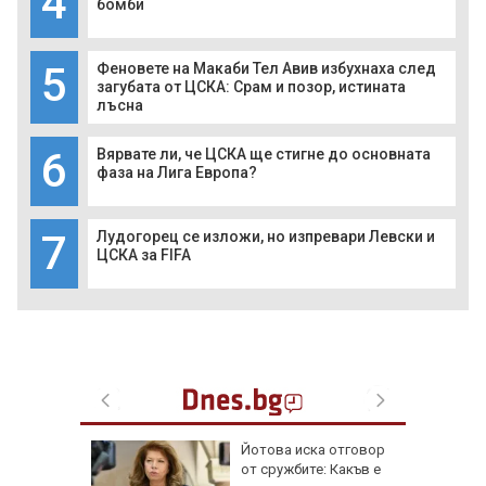
4
бомби
5
Феновете на Макаби Тел Авив избухнаха след
загубата от ЦСКА: Срам и позор, истината
лъсна
6
Вярвате ли, че ЦСКА ще стигне до основната
фаза на Лига Европа?
7
Лудогорец се изложи, но изпревари Левски и
ЦСКА за FIFA
и
Йотова иска отговор
ите си
от сружбите: Какъв е