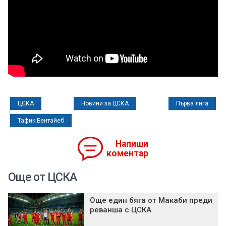
ЦСКА
Новини за ЦСКА
Първа лига
Тафик Бентайеб
Напиши
коментар
Още от ЦСКА
Още един бяга от Макаби преди
реванша с ЦСКА