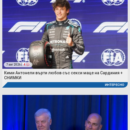
7 авг 2026 |
4
Кими Антонели върти любов със секси маце на Сардиния +
СНИМКИ
ИНТЕРЕСНО