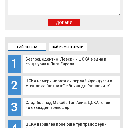
ДОБАВИ
НАЙ-ЧЕТЕНИ
НАЙ-КОМЕНТИРАНИ
1
Безпрецедентно: Левски и ЦСКА в една и
съща урна в Лига Европа
2
ЦСКА намери новата си перла? Французин с
мачове за "петлите" е близо до "червените"
3
След боя над Макаби Тел Авив: ЦСКА готви
нов звезден трансфер
ЦСКА взривява поне още три трансферни