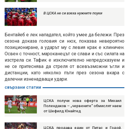
В ЦСКА не си взеха нужните поуки
Бентайеб е лек нападател, който умее да бележи. През
сезона доказа головия си нюх, показва невероятно
позициониране, а ударът му с левия крак е клиничен.
Освен с точност, мароканецът се слави и със силата на
изстрела си. Тафик е изключително непредсказуем и
не се притеснява да стреля от всевъзможни ъгли и
дистанции, като няколко пъти през сезона вкара с
далечни изненадващи удари.
свързани статии
ЦСКА получи нова оферта за Михаил
Полендаков – „червените“ обмислят наем
от Шефилд Юнайтед
ЦСКА продава един от Питас и Годой,