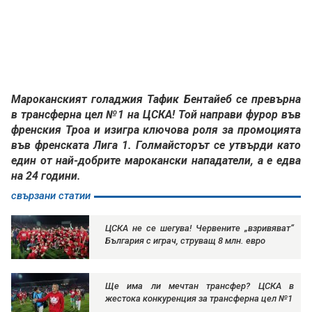
Мароканският голаджия Тафик Бентайеб се превърна
в трансферна цел №1 на ЦСКА! Той направи фурор във
френския Троа и изигра ключова роля за промоцията
във френската Лига 1. Голмайсторът се утвърди като
един от най-добрите марокански нападатели, а е едва
на 24 години.
свързани статии
ЦСКА не се шегува! Червените „взривяват“
България с играч, струващ 8 млн. евро
Ще има ли мечтан трансфер? ЦСКА в
жестока конкуренция за трансферна цел №1