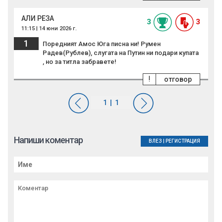
АЛИ РЕЗА
3
3
11:15 | 14 юни 2026 г.
1
Поредният Амос Юга писна ни! Румен
Радев(Рублев), слугата на Путин ни подари купата
, но за титла забравете!
!
отговор
Напиши коментар
ВЛЕЗ
|
РЕГИСТРАЦИЯ