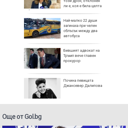
гони във
този дрон, отклонен
ли е, коя е била целта
му?
гария
Най-малко 22 души
загинаха при челен
дрон
сблъсък между два
автобуса
 нови
Бившият адвокат на
Тръмп вече главен
а
прокурор
ток
се полз
-ма
Почина певицата
Джансевер Далипова
между
в Нигер
Още от Gol.bg