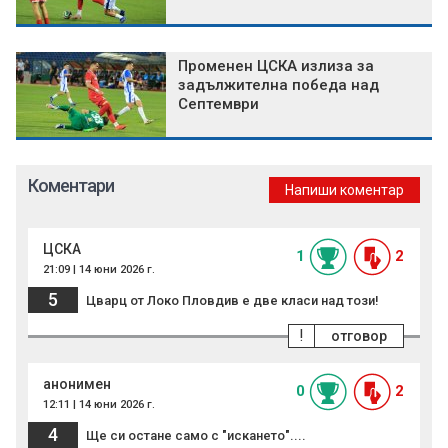
Променен ЦСКА излиза за
задължителна победа над
Септември
Коментари
Напиши коментар
ЦСКА
1
2
21:09 | 14 юни 2026 г.
5
Цварц от Локо Пловдив е две класи над този!
!
отговор
анонимен
0
2
12:11 | 14 юни 2026 г.
4
Ще си остане само с "искането"....