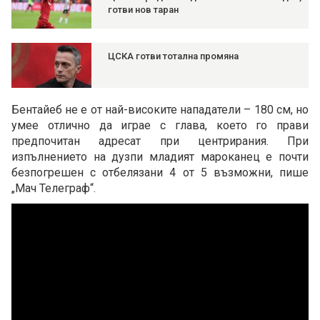
готви нов таран
ЦСКА готви тотална промяна
Бентайеб не е от най-високите нападатели – 180 см, но
умее отлично да играе с глава, което го прави
предпочитан адресат при центрирания. При
изпълнението на дузпи младият мароканец е почти
безпогрешен с отбелязани 4 от 5 възможни, пише
„Мач Телеграф“.