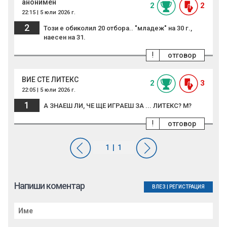
анонимен
2
2
22:15 | 5 юли 2026 г.
2
Този е обиколил 20 отбора.. "младеж" на 30 г.,
наесен на 31.
!
отговор
ВИЕ СТЕ ЛИТЕКС
2
3
22:05 | 5 юли 2026 г.
1
А ЗНАЕШ ЛИ, ЧЕ ЩЕ ИГРАЕШ ЗА ... ЛИТЕКС? М?
!
отговор
Напиши коментар
ВЛЕЗ
|
РЕГИСТРАЦИЯ