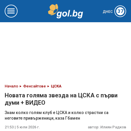
37
ДНЕС
Начало
Фенсайтове
ЦСКА
Новата голяма звезда на ЦСКА с първи
думи + ВИДЕО
Знам колко голям клуб е ЦСКА и колко страстни са
неговите привърженици, каза Гбамен
21:53 | 5 юли 2026 г.
автор:
Илиян Радков