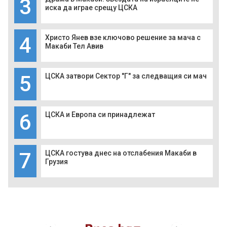
3
иска да играе срещу ЦСКА
4
Христо Янев взе ключово решение за мача с
Макаби Тел Авив
5
ЦСКА затвори Сектор "Г" за следващия си мач
6
ЦСКА и Европа си принадлежат
7
ЦСКА гостува днес на отслабения Макаби в
Грузия