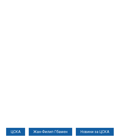
ЦСКА
Жан-Филип Гбамен
Новини за ЦСКА