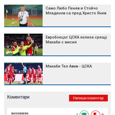
Само Любо Пенев и Стойчо
Младенов са пред Христо Янев
Евробоецът ЦСКА излиза срещу
Макаби с мисия
Макаби Тел Авив - ЦСКА
Коментари
Напиши коментар
анонимен