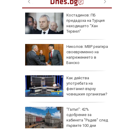
ична
Костадинов: ПБ
ърши с
предадоха на Турция
рофа
находището “Хан
потамо
Тервел”
е
Николов: МВР реагира
ра
своевременно на
ители на
напрежението в
Банско
Как действа
по
употребата на
ища
фентанил върху
ан
човешкия организъм?
щини:
“Галъп”: 42%
 сянка
одобрение за
те
кабинета "Радев" след
първите 100 дни
управление