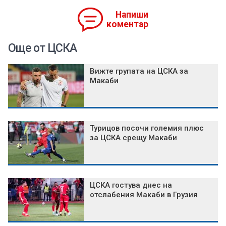
Напиши
коментар
Още от ЦСКА
Вижте групата на ЦСКА за
Макаби
Турицов посочи големия плюс
за ЦСКА срещу Макаби
ЦСКА гостува днес на
отслабения Макаби в Грузия