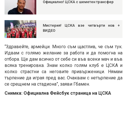
Официално! ЦСКА с шеметен трансфер
Мистерия! ЦСКА взе четвърти нов +
ВИДЕО
“Здравейте, армейци. Много съм щастлив, че съм тук.
Идвам с голямо желание за работа и да помогна на
отбора. Ще дам всичко от себе си във всеки мач и във
всяка тренировка. Знам колко голям клуб е ЦСКА и
колко страстни са неговите привърженици. Нямам
търпение да играя пред вас. Очаквам с нетърпение да
се срещнем на стадиона”, заяви Гбамен.
Снимка: Официална Фейсбук страница на ЦСКА