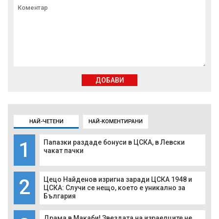
ДОБАВИ
НАЙ-ЧЕТЕНИ
НАЙ-КОМЕНТИРАНИ
1
Папазки раздаде бонуси в ЦСКА, в Левски
чакат пачки
2
Цецо Найденов изригна заради ЦСКА 1948 и
ЦСКА: Случи се нещо, което е уникално за
България
Драма в Макаби! Звездата на израелците не