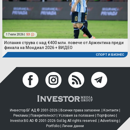
17 юли 2026 |
53
Испания струва с над €400 млн. повече от Аржентина преди
финала на Мондиал 2026 + ВИДЕО
СПОРТ И БИЗНЕС
Инвестор.БГ АД © 2001-2026 | Всички права запазени. |
Контакти
|
Реклама
|
Поверителност
|
Условия за ползване
|
Портфолио
|
Investor.BG AD © 2001-2026 Gol.bg All rights reserved. |
Advertising
|
Portfolio
|
Лични данни