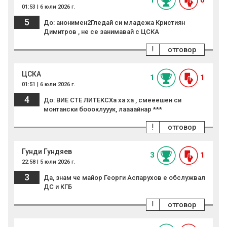
1
0
01:53 | 6 юли 2026 г.
5
До: анонимен2Гледай си младежа Кристиян
Димитров , не се занимавай с ЦСКА
!
отговор
ЦСКА
1
1
01:51 | 6 юли 2026 г.
4
До: ВИЕ СТЕ ЛИТЕКСХа ха ха , смееешен си
монтански боооклууук, лаааайнар ***
!
отговор
Гунди Гундяев
3
1
22:58 | 5 юли 2026 г.
3
Да, знам че майор Георги Аспарухов е обслужвал
ДС и КГБ
!
отговор