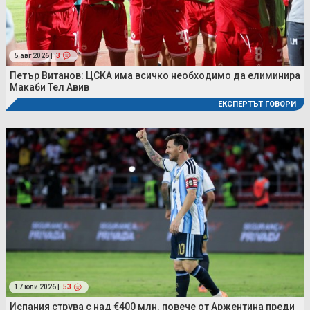
5 авг 2026 |
3
Петър Витанов: ЦСКА има всичко необходимо да елиминира
Макаби Тел Авив
ЕКСПЕРТЪТ ГОВОРИ
17 юли 2026 |
53
Испания струва с над €400 млн. повече от Аржентина преди