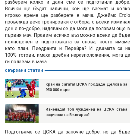
разберем колко и дали сме се подготвили добре.
Всички ще бъдат налични, кои ще вземат и колко
игрово време ще разберете в мача. Джеймс Ето'о
провежда вече тренировки с отбора, с всеки изминал
ден е по-добре, надявам се да мога да ползвам още в
първия мач. Правим всичко възможно всеки да бъде
пълноценен в подготовката за онова, което имаме
като план. Пиедраита и Перейра? И двамата са на
100% готови, имаха дребни неразположения, мога да
ги ползвам в мача.
свързани статии
Край на сагата! ЦСКА продаде Делова за
950 000 евро
Изненада! Топ чужденец на ЦСКА става
национал на България?
Подготвяме се ЦСКА да започне добре, но да бъде