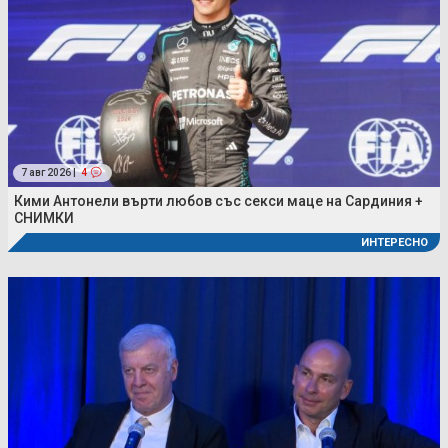
7 авг 2026 |
4
Кими Антонели върти любов със секси маце на Сардиния +
СНИМКИ
ИНТЕРЕСНО