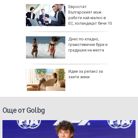
ник на 9
Евростат:
ии и
Българският мъж
работи най-малко в
ЕС, холандецът бичи 10
години повече
езопасно
Днес по-хладно,
рлеж
гръмотевични бури и
градушки на места
равим,
Идеи за релакс за
ичната
заети жени
жбина
Още от Gol.bg