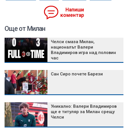
Напиши
коментар
Още от Милан
Челси смаза Милан,
националът Валери
Владимиров игра над половин
час
Сан Сиро почете Барези
Уникално: Валери Владимиров
ще е титуляр за Милан срещу
Челси