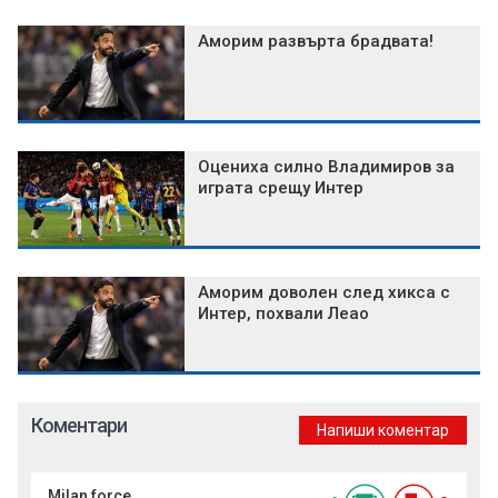
Аморим развърта брадвата!
Оцениха силно Владимиров за
играта срещу Интер
Аморим доволен след хикса с
Интер, похвали Леао
Коментари
Напиши коментар
Milаn force