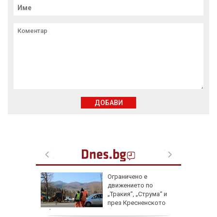
ДОБАВИ
ата
Ограничено е
алипова
движението по
„Тракия“, „Струма“ и
през Кресненското
дефиле