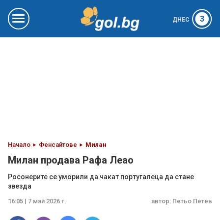
3
ДНЕС
Начало
Фенсайтове
Милан
Милан продава Рафа Леао
Росонерите се уморили да чакат португалеца да стане
звезда
16:05 | 7 май 2026 г.
автор:
Петьо Петев