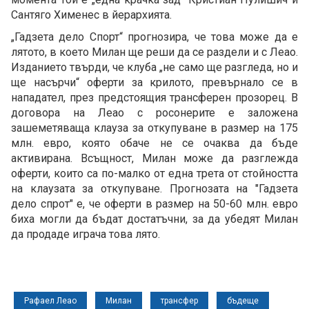
Сантяго Хименес в йерархията.
„Гадзета дело Спорт“ прогнозира, че това може да е
лятото, в което Милан ще реши да се раздели и с Леао.
Изданието твърди, че клуба „не само ще разгледа, но и
ще насърчи“ оферти за крилото, превърнало се в
нападател, през предстоящия трансферен прозорец. В
договора на Леао с росонерите е заложена
зашеметяваща клауза за откупуване в размер на 175
млн. евро, която обаче не се очаква да бъде
активирана. Всъщност, Милан може да разглежда
оферти, които са по-малко от една трета от стойността
на клаузата за откупуване. Прогнозата на "Гадзета
дело спрот" е, че оферти в размер на 50-60 млн. евро
биха могли да бъдат достатъчни, за да убедят Милан
да продаде играча това лято.
Рафаел Леао
Милан
трансфер
бъдеще