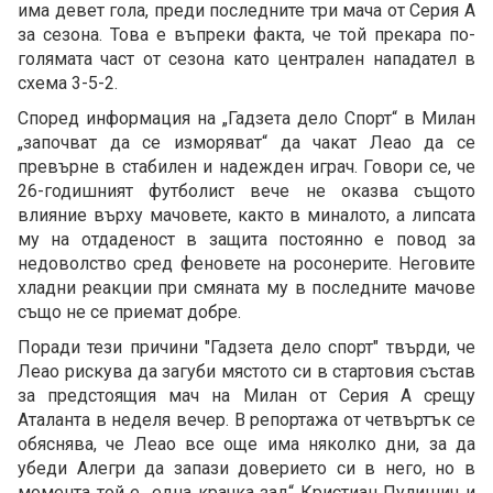
има девет гола, преди последните три мача от Серия А
за сезона. Това е въпреки факта, че той прекара по-
голямата част от сезона като централен нападател в
схема 3-5-2.
Според информация на „Гадзета дело Спорт“ в Милан
„започват да се изморяват“ да чакат Леао да се
превърне в стабилен и надежден играч. Говори се, че
26-годишният футболист вече не оказва същото
влияние върху мачовете, както в миналото, а липсата
му на отдаденост в защита постоянно е повод за
недоволство сред феновете на росонерите. Неговите
хладни реакции при смяната му в последните мачове
също не се приемат добре.
Поради тези причини "Гадзета дело спорт" твърди, че
Леао рискува да загуби мястото си в стартовия състав
за предстоящия мач на Милан от Серия А срещу
Аталанта в неделя вечер. В репортажа от четвъртък се
обяснява, че Леао все още има няколко дни, за да
убеди Алегри да запази доверието си в него, но в
момента той е „една крачка зад“ Кристиан Пулишич и