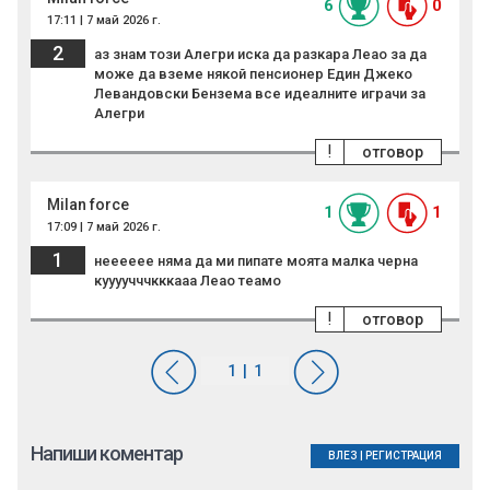
6
0
17:11 | 7 май 2026 г.
2
аз знам този Алегри иска да разкара Леао за да
може да вземе някой пенсионер Един Джеко
Левандовски Бензема все идеалните играчи за
Алегри
!
отговор
Milаn force
1
1
17:09 | 7 май 2026 г.
1
нееееее няма да ми пипате моята малка черна
куууучччкккааа Леао теамо
!
отговор
Напиши коментар
ВЛЕЗ
|
РЕГИСТРАЦИЯ