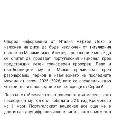
Според информации от Италия Рафаел Леао е
изложен на риск да бъде изключен от титулярния
състав на Масимилиано Алегри, а росонерите може да
се опитат да продадат португалския национал през
предстоящия летен трансферен прозорец. Леао и
съотборниците му от Милан преминават през
разочароващ период в навечерието на последните
мачове от сезон 2025–2026, като са спечелили едва
четири точки в последните си пет срещи от Серия А.
Леао не е отбелязал гол от повече от два месеца, като
последният му гол е от победата с 2:0 над Кремонезе
на 1 март. Португалският национал все още не е
достигнал двуцифрено число в лигата, като в момента