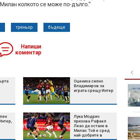
в Милан колкото се може по-дълго.“
н
треньор
бъдеще
Напиши
коментар
ърта
Оцениха силно
Владимиров за
Над 200 000 къса
играта срещу Интер
цигари задържаха
митничари край Видин
лен
Лука Модрич
В "Големите
Интер,
призова Рафаел
последици" на 8 август
Леао да остане в
Милан: Той е сред
от 14:00 часа: Как
най-добрите в
ниските ниските води
света