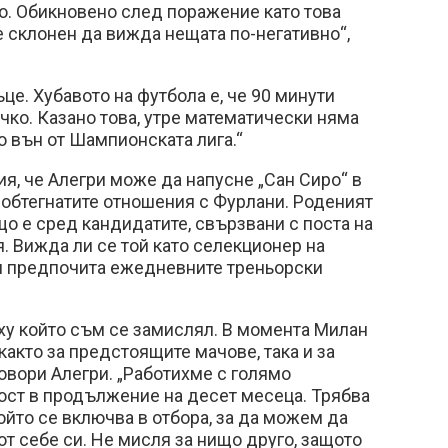
о. Обикновено след поражение като това
 склонен да вижда нещата по-негативно“,
це. Хубавото на футбола е, че 90 минути
чко. Казано това, утре математически няма
о вън от Шампионската лига.“
, че Алегри може да напусне „Сан Сиро“ в
 обтегнатите отношения с Фурлани. Роденият
о е сред кандидатите, свързвани с поста на
. Вижда ли се той като селекционер на
и предпочита ежедневните треньорски
рху който съм се замислял. В момента Милан
както за предстоящите мачове, така и за
овори Алегри. „Работихме с голямо
ост в продължение на десет месеца. Трябва
ойто се включва в отбора, за да можем да
т себе си. Не мисля за нищо друго, защото