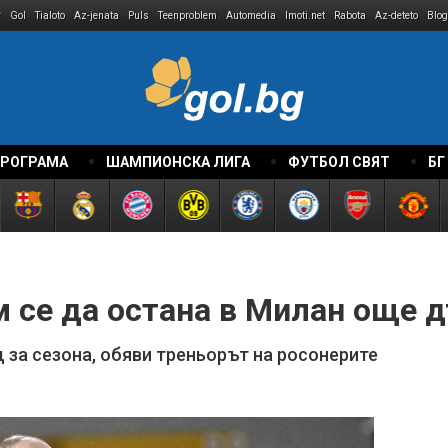
r
Gol
Tialoto
Az-jenata
Puls
Teenproblem
Automedia
Imoti.net
Rabota
Az-deteto
Blog
ПРОГРАМА
ШАМПИОНСКА ЛИГА
ФУТБОЛ СВЯТ
БГ
 се да остана в Милан още 
 за сезона, обяви треньорът на росонерите