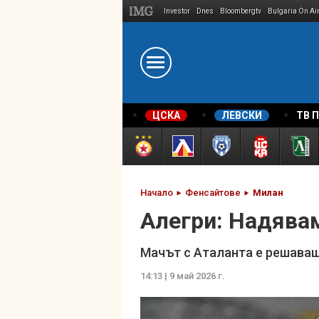
Investor
Dnes
Bloombergtv
Bulgaria On Ai
Megavselena.bg
ЦСКА
ЛЕВСКИ
ТВ 
Начало
Фенсайтове
Милан
Алегри: Надявам
Мачът с Аталанта е решаващ
14:13 | 9 май 2026 г.