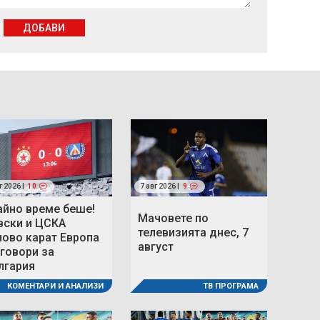
ДОБАВИ
г 2026 |
10
7 авг 2026 |
9
айно време беше!
Мачовете по
вски и ЦСКА
телевизията днес, 7
ново карат Европа
август
 говори за
лгария
ТВ ПРОГРАМА
КОМЕНТАРИ И АНАЛИЗИ