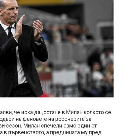
яви, че иска да „остане в Милан колкото се
одари на феновете на росонерите за
зи сезон. Милан спечели само един от
а в първенството, а преднината му пред