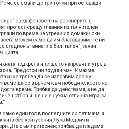
Рома се смали до три точки при оставащи
Сиро“ сред феновете на росонерите е
твят протест срещу главния изпълнителен
рлани по време на утрешния домакински
Засега можем само да им благодарим. Те ни
, а стадионът винаги е бил пълен“, заяви
енцията.
хната подкрепа и те ще го направят и утре в
зона. Предстои ни труден мач. Имахме
та и ще трябва да се изправим срещу
питваме да се върнем към победите, което не
 доста време. Трябва да действаме, а не да
личен отбор и ще ни е нужна отлична игра, за
.“
 само един гол в последните си пет мача, а
ланта без контузения Лука Модрич и
ри. „Не съм притеснен; трябва да гледаме