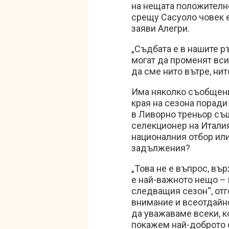
на нещата положителн
срещу Сасуоло човек е
заяви Алегри.
„Съдбата е в нашите ръ
могат да променят вси
да сме нито вътре, нит
Има няколко съобщения
края на сезона поради
в Ливорно треньор същ
селекционер на Италия
националния отбор ил
задължения?
„Това не е въпрос, въ
е най-важното нещо – 
следващия сезон“, отг
внимание и всеотдайн
да уважаваме всеки, к
покажем най-доброто о