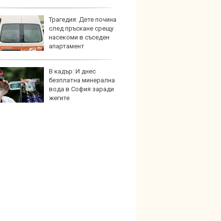
Трагедия: Дете почина
Защо 
след пръскане срещу
вериг
насекоми в съседен
коли н
апартамент
графи
В кадър: И днес
Bugatt
безплатна минерална
Bolid
вода в София заради
колек
жегите