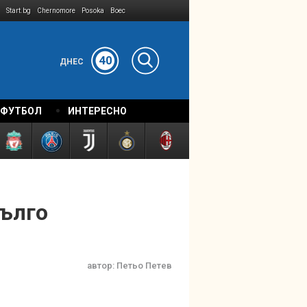
Start.bg
Chernomore
Posoka
Boec
40
ДНЕС
 ФУТБОЛ
ИНТЕРЕСНО
дълго
автор:
Петьо Петев