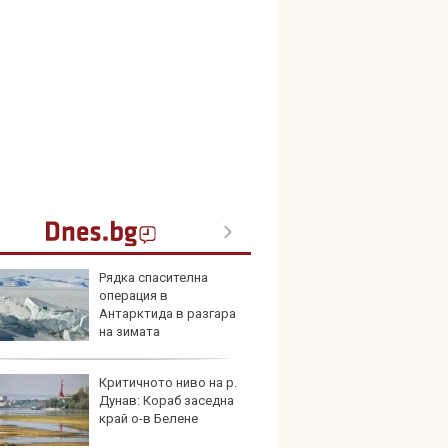
Рядка спасителна
Карав
операция в
най-г
Антарктида в разгара
недос
на зимата
елект
Критичното ниво на р.
Merce
Дунав: Кораб заседна
Door 
край о-в Белене
бензи