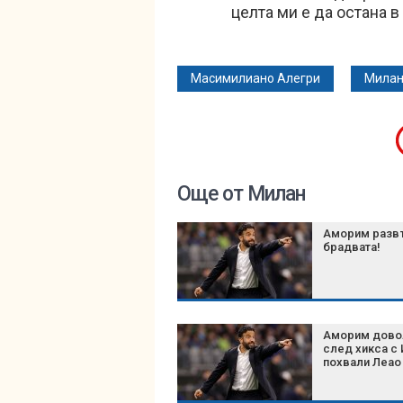
целта ми е да остана 
Масимилиано Алегри
Мила
Още от Милан
Аморим разв
брадвата!
Аморим дово
след хикса с 
похвали Леао