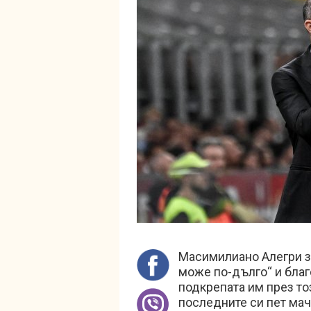
Масимилиано Алегри за
може по-дълго“ и благ
подкрепата им през то
последните си пет мач