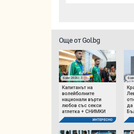
Още от Gol.bg
6 авг 2026 |
3
6 ав
Капитанът на
Кр
волейболните
Ле
национали върти
от
любов със секси
да
атлетка + СНИМКИ
Бъ
ИНТЕРЕСНО