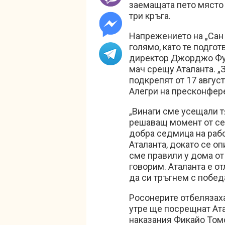
заемащата пето място 
три кръга.
Напрежението на „Сан 
голямо, като те подго
директор Джорджо Фу
мач срещу Аталанта. „
подкрепят от 17 август
Алегри на пресконфер
„Винаги сме усещали тя
решаващ момент от се
добра седмица на рабо
Аталанта, докато се о
сме правили у дома от
говорим. Аталанта е от
да си тръгнем с победа
Росонерите отбелязаха
утре ще посрещнат Ата
наказания Фикайо Томо