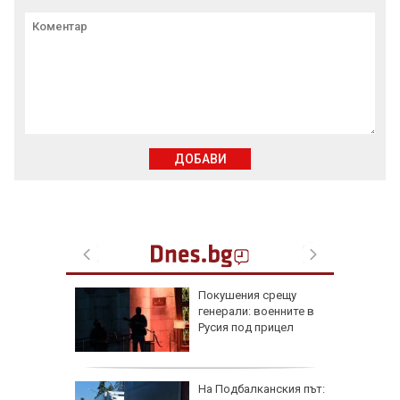
ДОБАВИ
рки по
Покушения срещу
наха
генерали: военните в
 и
Русия под прицел
офьори
ще в
На Подбалканския път: