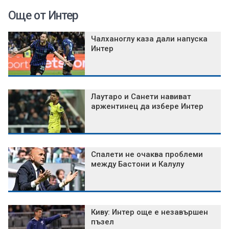
Още от Интер
Чалханоглу каза дали напуска
Интер
Лаутаро и Санети навиват
аржентинец да избере Интер
Спалети не очаква проблеми
между Бастони и Калулу
Киву: Интер още е незавършен
пъзел