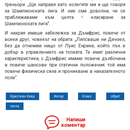
треньори. „Ще направя като колегите ми и ще говоря
за Шампионската лига. И ние сме доволни, че се
приближаваме към целта – класиране за
Шампионската лига“.
И накрая имаше забележка за Дъмфрис, повече от
всеки друг, човекът на обрата: „Липсваше ни Дензел,
без да отнемам нищо от Луис Енрике, който пък е
добър в управлението на топката. Те имат различни
характеристики, с Дъмфрис имаме повече дълбочина
и повече шансове при статични положения: той има
повече физическа сила и проникване в наказателното
поле“.
Кристиан Киву
Интер
Комо
обрат
титла
Напиши
коментар