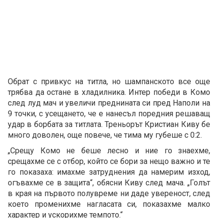
Обрат с привкус на титла, но шампанското все още
трябва да остане в хладилника. Интер победи в Комо
след луд мач и увеличи преднината си пред Наполи на
9 точки, с усещането, че е нанесъл поредния решаващ
удар в борбата за титлата. Треньорът Кристиан Киву бе
много доволен, още повече, че тима му губеше с 0:2.
„Срещу Комо не беше лесно и ние го знаехме,
срещахме се с отбор, който се бори за нещо важно и те
го показаха: имахме затруднения да намерим изход,
огъвахме се в защита“, обясни Киву след мача. „Голът
в края на първото полувреме ни даде увереност, след
което променихме нагласата си, показахме малко
характер и ускорихме темпото.“