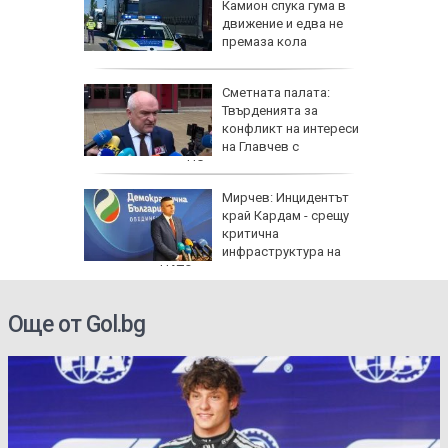
валът на
Камион спука гума в
ристол
движение и едва не
премаза кола
а да не
Сметната палата:
свика
Твърденията за
заради
конфликт на интереси
на Главчев с
възложените от НС одити са спекулативни
на: Това
Мирчев: Инцидентът
емъл
край Кардам - срещу
тиска
критична
о поле
инфраструктура на
крайна
държава от НАТО
Още от Gol.bg