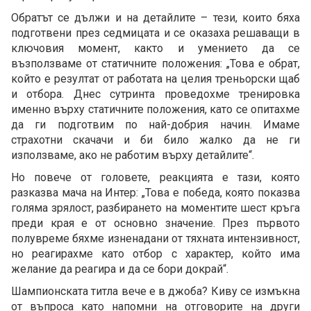
Обратът се дължи и на детайлите – тези, които бяха
подготвени през седмицата и се оказаха решаващи в
ключовия момент, както и умението да се
възползваме от статичните положения: „Това е обрат,
който е резултат от работата на целия треньорски щаб
и отбора. Днес сутринта проведохме тренировка
именно върху статичните положения, като се опитахме
да ги подготвим по най-добрия начин. Имаме
страхотни скачачи и би било жалко да не ги
използваме, ако не работим върху детайлите“.
Но повече от головете, реакцията е тази, която
разказва мача на Интер: „Това е победа, която показва
голяма зрялост, разбирането на моментите шест кръга
преди края е от основно значение. През първото
полувреме бяхме изненадани от тяхната интензивност,
но реагирахме като отбор с характер, който има
желание да реагира и да се бори докрай“.
Шампионската титла вече е в джоба? Киву се измъкна
от въпроса като напомни на отговорите на други