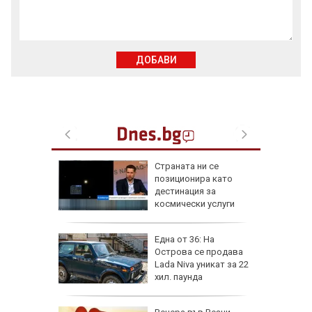
ДОБАВИ
от за 3
Страната ни се
е на
позиционира като
вижение
дестинация за
 август
космически услуги
а най-
Една от 36: На
ник на
Острова се продава
Lada Niva уникат за 22
хил. паунда