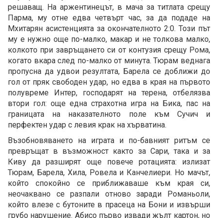
решаващ. На аржентинецът, в мача за титлата срещу
Парма, му отне едва четвърт час, за да подаде на
Мхитарян асистенцията за окончателното 2:0. Този път
му е нужно още по-малко, макар и не толкова малко,
колкото при завръщането си от контузия срещу Рома,
когато вкара след по-малко от минута. Тюрам веднага
пропусна да удвои резултата, Барела се доближи до
гол от пряк свободен удар, но едва в края на първото
полувреме Интер, господарят на терена, отбелязва
втори гол: още една страхотна игра на Бика, пас на
границата на наказателното поле към Сучич и
перфектен удар с левия крак на хърватина.
Възобновяването на играта и по-бавният ритъм се
превръщат в възможност както за Сари, така и за
Киву да разширят още повече ротацията: излизат
Тюрам, Барела, Хила, Ровела и Канчелиери. Но мачът,
който спокойно се приближаваше към края си,
неочаквано се разпали отново заради Романьоли,
който влезе с бутоните в прасеца на Бони и извърши
грубо нарушение. Абисо първо извади жълт картон, но