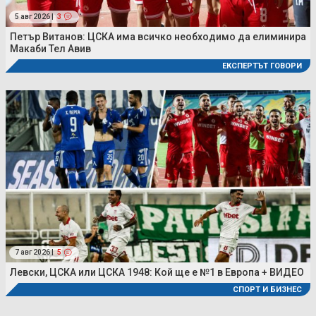
5 авг 2026 |
3
Петър Витанов: ЦСКА има всичко необходимо да елиминира
Макаби Тел Авив
ЕКСПЕРТЪТ ГОВОРИ
7 авг 2026 |
5
Левски, ЦСКА или ЦСКА 1948: Кой ще е №1 в Европа + ВИДЕО
СПОРТ И БИЗНЕС