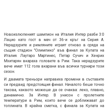
Новоизлюпеният шампион на Италия Интер разби 3:0
Лацио като гост в мач от 36-и кръг на Серия А.
Нерадзурите и римляните играят отново в сряда на
същия стадион "Олимпико" във финал за Купата на
Италия. Лаутаро Мартинес, Петар Сучич и Хенрих
Мхитарян вкараха головете в Рим. Така нерадзурите
вече имат 112 гола вкарани във всички турнири този
сезон.
И двамата треньори направиха промени в съставите
си предвид предстоящия финал. Началото беше точно
такова, каквото можеше да се очаква: леко, плавно,
динамично. За Интер. В унисон с пролетните
температури в Рим, които вече се доближават до
топлината. В крайна сметка, с финала за Купата на