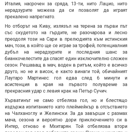
Италия, насрочен за сряда, 13-ти, нито Лацио, нито
нерадзурите можеха да си позволят да играят
прекалено напрегнато.
Но отборът на Киву, излязъл на терена за първи път
със скудетото на гърдите, не разочарова и лесно
преодоля този на Сари в прелюдията към истинския
мач, този, в който ще се играе за трофей, потенциалния
дубъл на нерадзурите и последния шанс за
бианкочелестите да спасят един изключително сложен
сезон. Решаващ в мач, воден в ритъм, който е всичко
друго, но не и висок, е както винаги той, обичайният
Лаутаро Мартинес: гол едва след 6 минути и
асистенция в края на първото полувреме за
прекрасния удар с левия крак на Петър Сучич.
Хърватинът не само отбеляза гол, но и блестящо
издържа изпитанието като плеймейкър в отсъствието
на Чалханоглу и Желински. За да завърши с размах
мача, сезона и вероятно дори приключението си в
Интер, отново е Мхитарян. Той отбелязва втори