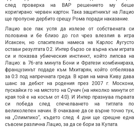
след проверка на ВАР решението му беше
коригирано: червен картон. Така защитникът на Лацио
ще пропусне дербито срещу Рома поради наказание.
Лацио все пак успя да излезе от собствената си
половина и бе близо до гол чрез влезлия в игра
Исаксен, но спасителна намеса на Карлос Аугусто
остави резултата 0:2. Интер бързо се върна към играта
си и показва убиеческия инстинкт, който липсва на
Лацио: в 76-ата минута Бони и Фратези комбинираха,
французинът подаде към Мхитарян, който отбелязва
за 0:3 под напречната греда. В края на мача Киву дава
шанс за дебют на родения през 2007 г. Москони,
пускайки го на мястото на Сучич (на няколко минути от
края той е на косъм от 4:0). И Интер празнува първата
си победа след спечелването на титлата по
великолепен начин. В очакване да се върне точно тук,
на „Олимпико“, където след 4 дни ще срещне една
съвсем различна Лацио, за да се бори за Купата.