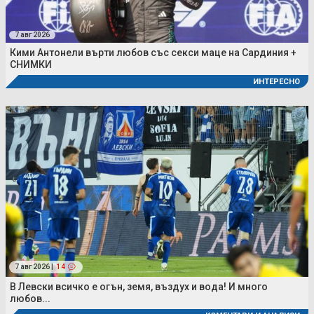
7 авг 2026
Кими Антонели върти любов със секси маце на Сардиния +
СНИМКИ
ИНТЕРЕСНО
7 авг 2026 |
14
В Левски всичко е огън, земя, въздух и вода! И много
любов...