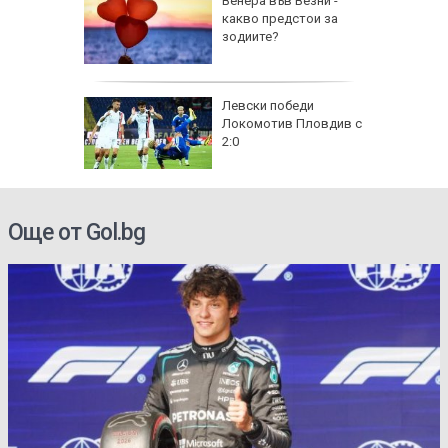
на
Венера във Везни -
нал в
какво предстои за
зодиите?
рола по
Левски победи
Локомотив Пловдив с
а арести
2:0
Още от Gol.bg