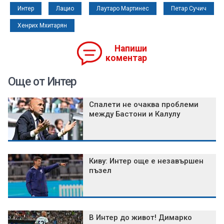
Интер
Лацио
Лаутаро Мартинес
Петар Сучич
Хенрих Мхитарян
Напиши
коментар
Още от Интер
Спалети не очаква проблеми
между Бастони и Калулу
Киву: Интер още е незавършен
пъзел
В Интер до живот! Димарко