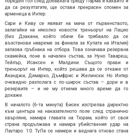
пореден гол след добавката срещу Парма и каквито и
да са резултатите, ще остави прекрасен спомен за
арменеца в Интер.
Сари и Киву се явяват на мача от първенството,
залагайки на няколко новости: треньорът на Лацио
(без Дзакани, който обаче би трябвало да се
възстанови навреме за финала за Купата на Италия)
запазва гръбнака на отбора. Това означава резервна
скамейка, поне в начален състав, за Нуно Тавареш,
Тейлър, Исаксен и Малдини. Същото прави и
треньорът на Интер, който решава да се откаже от
Аканджи, Димарко, Дъмфрис и Желински. Но Интер
очевидно разполага с по-широк състав – дори и в
резервите – и не му отнема много време да го
докаже.
В началото (6-та минута) Бисек изстрелва директно
към центъра на наказателното поле след странично
хвърляне, намира главата на Тюрам, който от своя
страна продължава и намира убийствения удар на
Лаутаро: 1:0. ТуЛа се намери и веднага отново стана