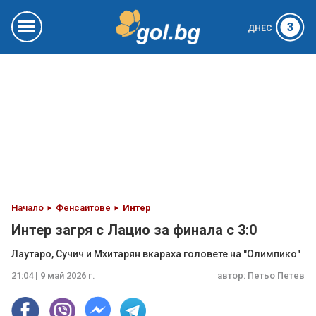
3
ДНЕС
Начало
Фенсайтове
Интер
Интер загря с Лацио за финала с 3:0
Лаутаро, Сучич и Мхитарян вкараха головете на "Олимпико"
21:04 | 9 май 2026 г.
автор:
Петьо Петев