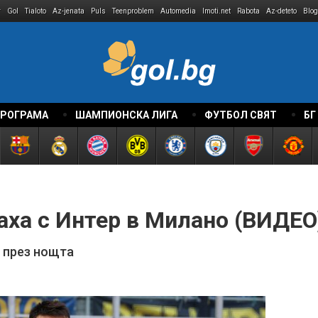
r
Gol
Tialoto
Az-jenata
Puls
Teenproblem
Automedia
Imoti.net
Rabota
Az-deteto
Blog
ПРОГРАМА
ШАМПИОНСКА ЛИГА
ФУТБОЛ СВЯТ
БГ
аха с Интер в Милано (ВИДЕО
 през нощта