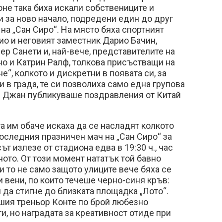
не така биха искали собствениците и
и за ново начало, подредени един до друг
 на „Сан Сиро“. На място бяха спортният
о и неговият заместник Дарио Бачин,
р Санети и, най-вече, представителите на
но и Катрин Ралф, толкова присъстващи на
“, колкото и дискретни в появата си, за
и в града, те си позволиха само една групова
н Джан публикуваше поздравления от Китай
а им обаче искаха да се насладят колкото
оследния празничен мач на „Сан Сиро“ за
сът излезе от стадиона едва в 19:30 ч., час
ото. От този момент нататък той бавно
и то не само защото улиците вече бяха се
 вени, по които течеше черно-синя кръв:
я да стигне до близката площадка „Лото“.
шия треньор Конте по брой любезно
и, но наградата за креативност отиде при