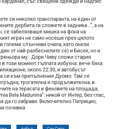
о кардинал, със свещени одежди и надпис
е си няколко транспаранта, на един от
ните дербита ги сложете в задника…“, а на
н, се забелязваше мишка на фона на
ият играч не само носеше през цялото
и големи слънчеви очила, като онези
н от най-разбеснелите се) и Бисек, но и
треньора му. Дори Чиву сложи стария
и в този момент тълпата избухна: вече бяха
илиационе, около 22:30, и автобусът
да си към препълнения Дуомо. Там се
гръдка, трогателна и продължителна, в
ачите на терасата и феновете на площада,
ia Bela Madunina“: никой от Интер, без глас,
ма да го забрави. Включително Патрицио,
чи почивка.
тва
дубъл
Сан Сиро