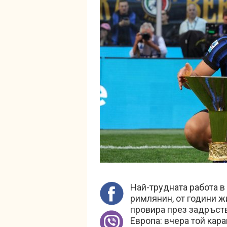
Най-трудната работа в
римлянин, от години ж
провира през задръств
Европа: вчера той кар