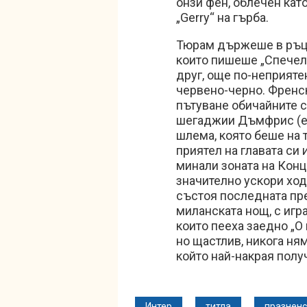
онзи фен, облечен кат
„Gerry“ на гърба.
Тюрам държеше в ръцет
които пишеше „Спечеле
друг, още по-неприяте
червено-черно. Френск
пътуване обичайните с
шегаджии Дъмфрис (еди
шлема, която беше на 
приятел на главата си 
минали зоната на Конц
значително ускори хо
състоя последната пре
миланската нощ, с игр
които пееха заедно „O m
но щастлив, никога ня
който най-накрая полу
Интер
титла
празненс