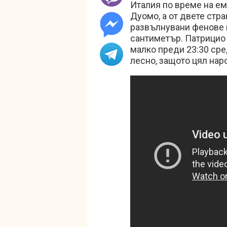
Италия по време на ем
Дуомо, а от двете стр
развълнувани фенове н
сантиметър. Патрицио
малко преди 23:30 сре
лесно, защото цял нар