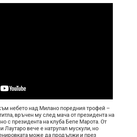
към небето над Милано поредния трофей –
титла, връчен му след мача от президента на
но с президента на клуба Бепе Марота. От
пи Лаутаро вече е натрупал мускули, но
ренировката може да продължи и през