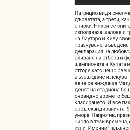
Патрицио видя смелчац
дърветата, а трети, ка
спирки. Някои се опит
използваха шалове и т
на Лаутаро и Киву свои
празнуване, въведена 
декларация на любовта
сливане на отбора и фе
шампионата и Купата н
отгоре като нещо свещ
възраждане и лекуват 
вече се виждаше Мадон
денят на стадиона беш
очевидно времето беше
класирането. И все па
сред скандиранията, би
умора. Напротив, праз
число в тези времена,
купи. Именно Чалханог