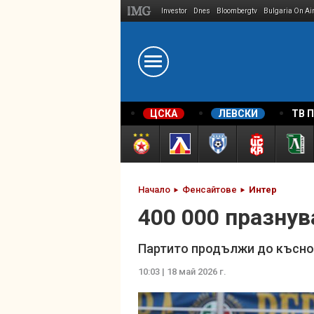
Investor
Dnes
Bloombergtv
Bulgaria On Ai
Megavselena.bg
ЦСКА
ЛЕВСКИ
ТВ 
Начало
Фенсайтове
Интер
400 000 празнув
Партито продължи до късно
10:03 | 18 май 2026 г.