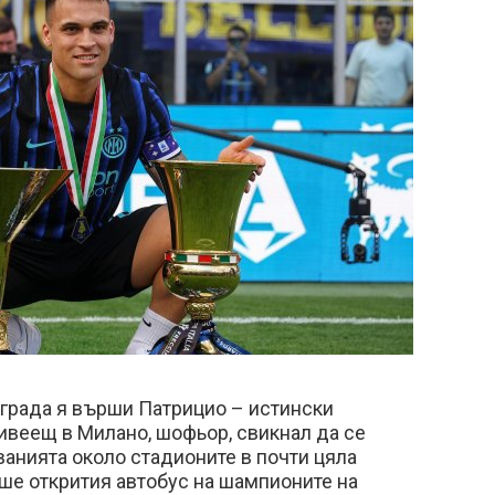
 града я върши Патрицио – истински
ивеещ в Милано, шофьор, свикнал да се
анията около стадионите в почти цяла
аше открития автобус на шампионите на