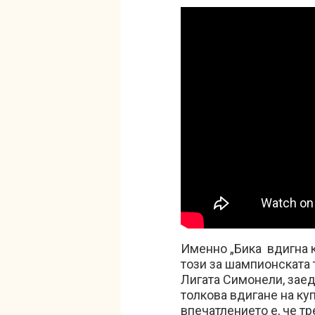
Именно „Бика вдигна 
този за шампионската 
Лигата Симонели, заед
толкова вдигане на ку
впечатлението е, че т