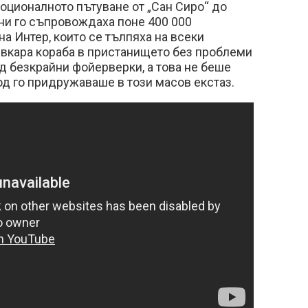
оционалното пътуване от „Сан Сиро“ до
ани го съпровождаха поне 400 000
а Интер, които се тълпяха на всеки
 вкара кораба в пристанището без проблеми
д безкрайни фойерверки, а това не беше
од го придружаваше в този масов екстаз.