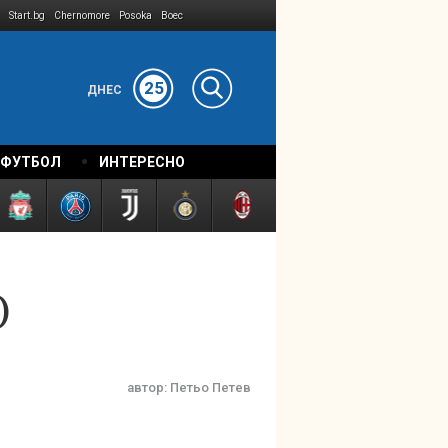
Start.bg
Chernomore
Posoka
Boec
25
ДНЕС
 ФУТБОЛ
ИНТЕРЕСНО
)
автор:
Петьо Петев