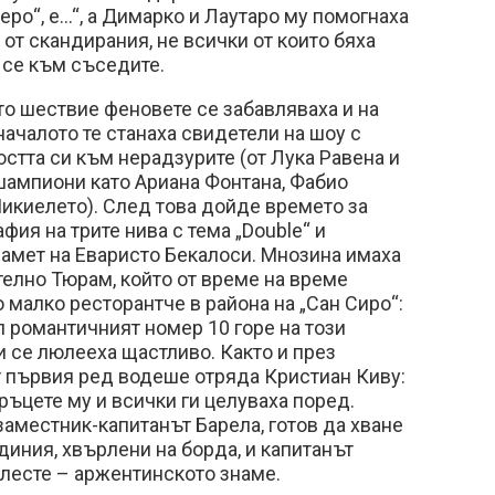
еро“, е...“, а Димарко и Лаутаро му помогнаха
 от скандирания, не всички от които бяха
 се към съседите.
о шествие феновете се забавляваха и на
началото те станаха свидетели на шоу с
остта си към нерадзурите (от Лука Равена и
ампиони като Ариана Фонтана, Фабио
икиелето). След това дойде времето за
ия на трите нива с тема „Double“ и
амет на Еваристо Бекалоси. Мнозина имаха
телно Тюрам, който от време на време
 малко ресторантче в района на „Сан Сиро“:
л романтичният номер 10 горе на този
ки се люлееха щастливо. Както и през
от първия ред водеше отряда Кристиан Киву:
ръцете му и всички ги целуваха поред.
заместник-капитанът Барела, готов да хване
диния, хвърлени на борда, и капитанът
елесте – аржентинското знаме.