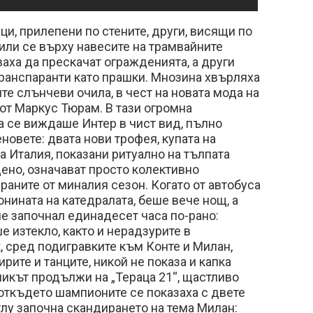
и, прилепени по стените, други, висящи по
чили се върху навесите на трамвайните
ваха да прескачат огражденията, а други
ранспаранти като прашки. Мнозина хвърляха
те слънчеви очила, в чест на новата мода на
от Маркус Тюрам. В тази огромна
 се виждаше Интер в чист вид, пълно
новете: двата нови трофея, купата на
а Италия, показани ритуално на тълпата
ено, означават просто колективно
раните от миналия сезон. Когато от автобуса
ината на катедралата, беше вече нощ, а
е започнал единадесет часа по-рано:
 изтекло, както и нерадзурите в
к, сред подигравките към Конте и Милан,
рите и танците, никой не показа и капка
никът продължи на „Тераца 21“, щастливо
 откъдето шампионите се показаха с двете
лу започна скандирането на тема Милан: