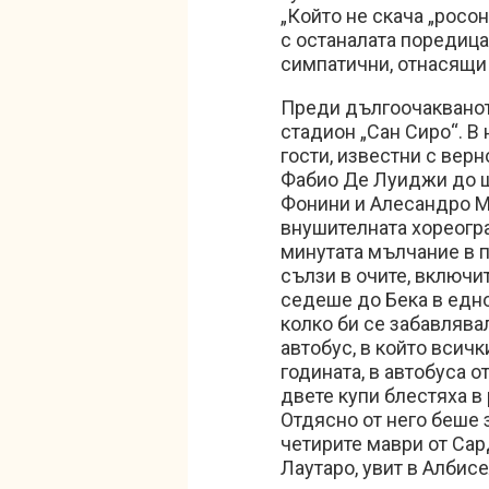
„Който не скача „росон
с останалата поредица
симпатични, отнасящи
Преди дългоочакванот
стадион „Сан Сиро“. В 
гости, известни с верн
Фабио Де Луиджи до ш
Фонини и Алесандро М
внушителната хореограф
минутата мълчание в п
сълзи в очите, включи
седеше до Бека в едно
колко би се забавлява
автобус, в който всич
годината, в автобуса 
двете купи блестяха в 
Отдясно от него беше 
четирите маври от Сар
Лаутаро, увит в Албис