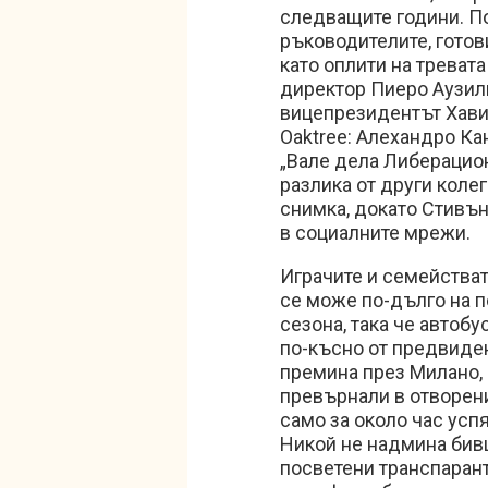
следващите години. По
ръководителите, готов
като оплити на тревата
директор Пиеро Аузили
вицепрезидентът Хавие
Oaktree: Алехандро Ка
„Вале дела Либерационе
разлика от други колег
снимка, докато Стивъ
в социалните мрежи.
Играчите и семействат
се може по-дълго на п
сезона, така че автобу
по-късно от предвиден
премина през Милано, 
превърнали в отворени
само за около час усп
Никой не надмина бив
посветени транспарант