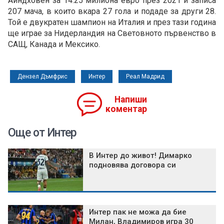
Айндховен за 14.25 милиона евро през 2021 и записа
207 мача, в които вкара 27 гола и подаде за други 28.
Той е двукратен шампион на Италия и през тази година
ще играе за Нидерландия на Световното първенство в
САЩ, Канада и Мексико.
Дензел Дъмфрис
Интер
Реал Мадрид
Напиши
коментар
Още от Интер
В Интер до живот! Димарко
подновява договора си
Интер пак не можа да бие
Милан, Владимиров игра 30