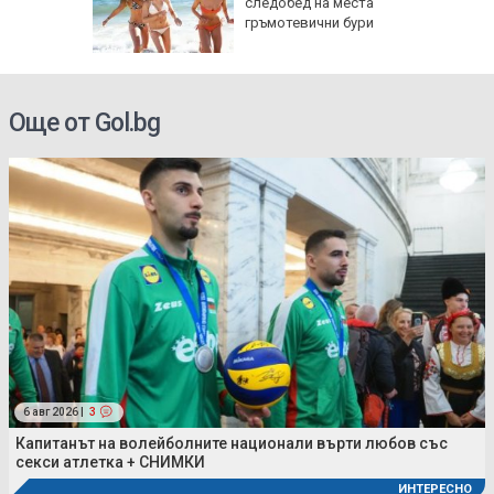
I
следобед на места
гръмотевични бури
Още от Gol.bg
6 авг 2026 |
3
Капитанът на волейболните национали върти любов със
секси атлетка + СНИМКИ
ИНТЕРЕСНО