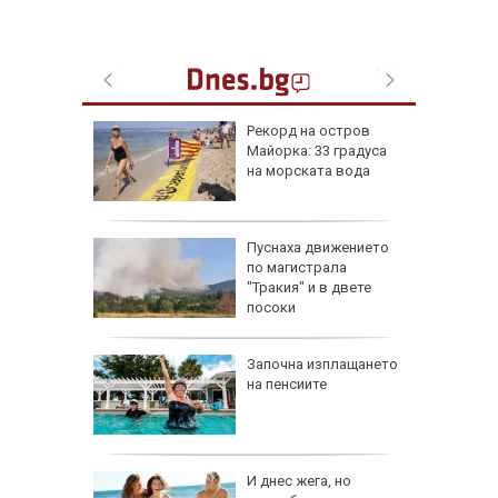
ник на 7
Рекорд на остров
и са
Майорка: 33 градуса
оличбите
на морската вода
:
Пуснаха движението
е отново
по магистрала
40
"Тракия" и в двете
посоки
 август
Започна изплащането
на пенсиите
и важни
одиите
збра
И днес жега, но