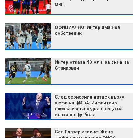
мин.
ОФИЦИАЛНО: Интер има нов
собственик
Интер отказа 40 млн. за сина на
Станкович
След сериозния натиск върху
шефа на ФИФА: Инфантино
свиква извънредна среща на
върха на футбола
Сеп Блатер отсече: Жена
трябва да ръководи ФИФА