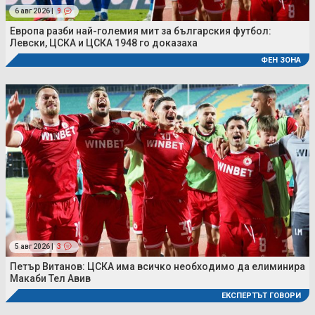
6 авг 2026 |
9
Европа разби най-големия мит за българския футбол:
Левски, ЦСКА и ЦСКА 1948 го доказаха
ФЕН ЗОНА
5 авг 2026 |
3
Петър Витанов: ЦСКА има всичко необходимо да елиминира
Макаби Тел Авив
ЕКСПЕРТЪТ ГОВОРИ