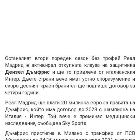
Останалият втори пореден сезон без трофей Реал
Мадрид е активирал откупната клауза на защитника
Дензел Дъмфрис
и ще го привлече от италианския
Интер. Двете страни вече имат устно споразумение и
скоро десният краен бранител ще подпише договор за
четири години.
Реал Мадрид ще плати 20 милиона евро за правата на
Дъмфрис, който има договор до 2028 с шампиона на
Италия - Интер. Той вече е преминал медицински
изследвания, съобщава Sky Sports.
Дъмфрис пристигна в Милано с трансфер от ПСВ