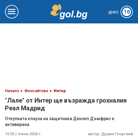
10
ДНЕС
Начало
Фенсайтове
Интер
"Лале" от Интер ще възражда грохналия
Реал Мадрид
Откупната клауза на защитника Дензел Дъмфрис е
активирана
13:35 | 4 юни 2026 г.
автор:
Друми Георгиев