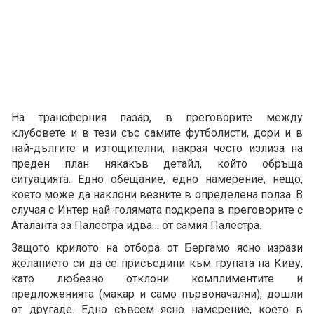
На трансферния пазар, в преговорите между
клубовете и в тези със самите футболисти, дори и в
най-дългите и изтощителни, накрая често излиза на
преден план някакъв детайл, който обръща
ситуацията. Едно обещание, едно намерение, нещо,
което може да наклони везните в определена полза. В
случая с Интер най-голямата подкрепа в преговорите с
Аталанта за Палестра идва… от самия Палестра.
Защото крилото на отбора от Бергамо ясно изрази
желанието си да се присъедини към групата на Киву,
като любезно отклони комплиментите и
предложенията (макар и само първоначални), дошли
от другаде. Едно съвсем ясно намерение, което в