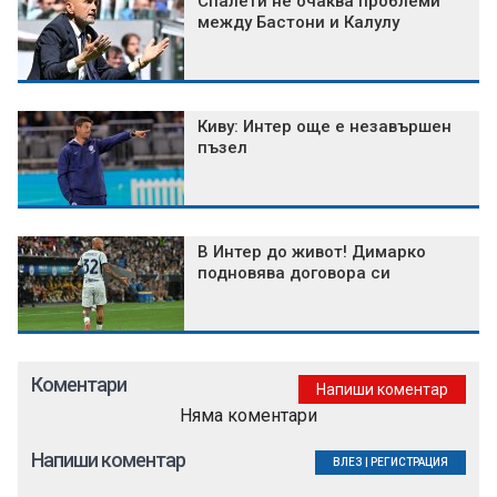
Спалети не очаква проблеми
между Бастони и Калулу
Киву: Интер още е незавършен
пъзел
В Интер до живот! Димарко
подновява договора си
Коментари
Напиши коментар
Няма коментари
Напиши коментар
ВЛЕЗ
|
РЕГИСТРАЦИЯ