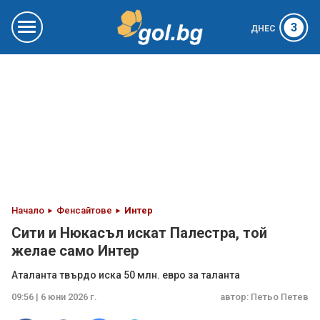
3
ДНЕС
Начало
Фенсайтове
Интер
Сити и Нюкасъл искат Палестра, той
желае само Интер
Аталанта твърдо иска 50 млн. евро за таланта
09:56 | 6 юни 2026 г.
автор:
Петьо Петев