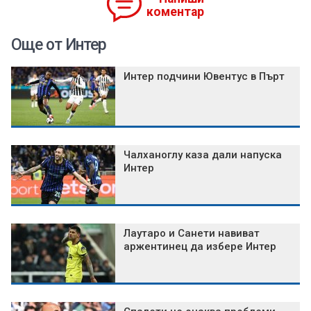
коментар
Още от Интер
Интер подчини Ювентус в Пърт
Чалханоглу каза дали напуска
Интер
Лаутаро и Санети навиват
аржентинец да избере Интер