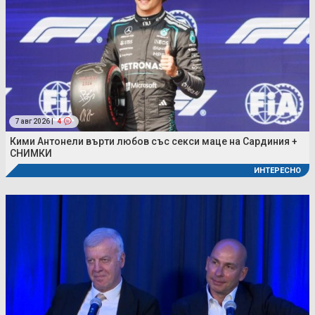
7 авг 2026 |
4
Кими Антонели върти любов със секси маце на Сардиния +
СНИМКИ
ИНТЕРЕСНО