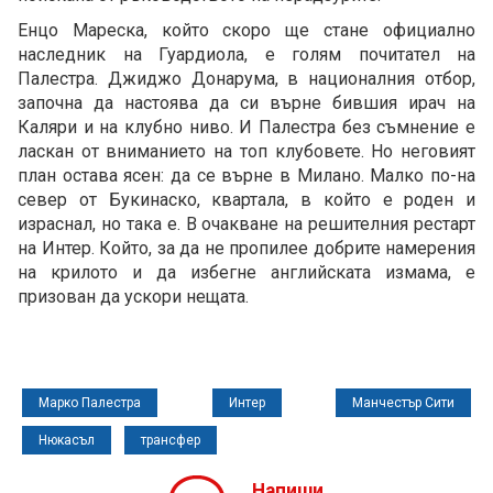
Енцо Мареска, който скоро ще стане официално
наследник на Гуардиола, е голям почитател на
Палестра. Джиджо Донарума, в националния отбор,
започна да настоява да си върне бившия ирач на
Каляри и на клубно ниво. И Палестра без съмнение е
ласкан от вниманието на топ клубовете. Но неговият
план остава ясен: да се върне в Милано. Малко по-на
север от Букинаско, квартала, в който е роден и
израснал, но така е. В очакване на решителния рестарт
на Интер. Който, за да не пропилее добрите намерения
на крилото и да избегне английската измама, е
призован да ускори нещата.
Марко Палестра
Интер
Манчестър Сити
Нюкасъл
трансфер
Напиши