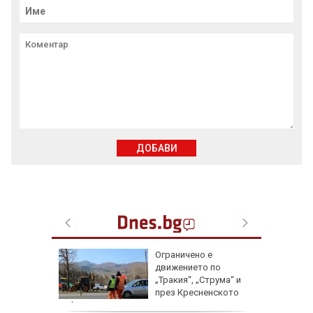
ДОБАВИ
ата
Ограничено е
алипова
движението по
„Тракия“, „Струма“ и
през Кресненското
дефиле