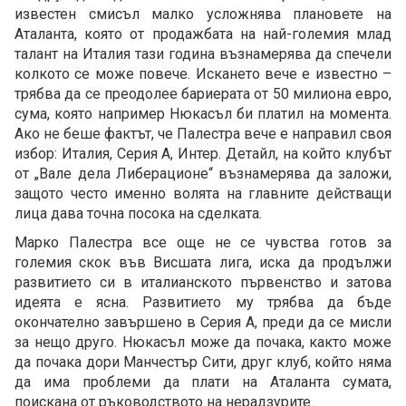
известен смисъл малко усложнява плановете на
Аталанта, която от продажбата на най-големия млад
талант на Италия тази година възнамерява да спечели
колкото се може повече. Искането вече е известно –
трябва да се преодолее бариерата от 50 милиона евро,
сума, която например Нюкасъл би платил на момента.
Ако не беше фактът, че Палестра вече е направил своя
избор: Италия, Серия А, Интер. Детайл, на който клубът
от „Вале дела Либерационе“ възнамерява да заложи,
защото често именно волята на главните действащи
лица дава точна посока на сделката.
Марко Палестра все още не се чувства готов за
големия скок във Висшата лига, иска да продължи
развитието си в италианското първенство и затова
идеята е ясна. Развитието му трябва да бъде
окончателно завършено в Серия А, преди да се мисли
за нещо друго. Нюкасъл може да почака, както може
да почака дори Манчестър Сити, друг клуб, който няма
да има проблеми да плати на Аталанта сумата,
поискана от ръководството на нерадзурите.