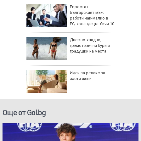
ник на 9
Евростат:
ии и
Българският мъж
работи най-малко в
ЕС, холандецът бичи 10
години повече
езопасно
Днес по-хладно,
рлеж
гръмотевични бури и
градушки на места
равим,
Идеи за релакс за
ичната
заети жени
жбина
Още от Gol.bg