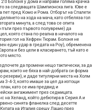
 2:0 Болоня у дома и направи голяма крачка
то за следващата Шампионска лига. Юве е
на пет пред Комо и Рома. Отборът на Спалети
делянето на хода на мача, като отбеляза гол
тората минута, а след това се опита
 пъти през първото полувреме) да
ел, която стана по-реална в началото на
тория гол на Хефрен Тюрам. Болоня не
вен един удар в гредата на Роу), обременена
Европа и без цели в класирането, тъй като е
тото място.
едпочете да промени нещо тактически, за да
ам, които не бяха в най-добрата си форма
то резерви), и даде титулярни места на Холм
ма 3-4-3, която имаше за цел да изтощи
план, като се има предвид и
ейски ангажимент през седмицата.
с на Хеланд, който дебютира в Серия А и
червено-синята фланелка след десетте
в Купата на Италия срещу Лацио през