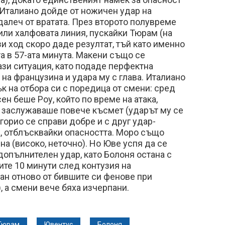
а Италиано дойде от ножичен удар на
далеч от вратата. През второто полувреме
ли халфовата линия, пускайки Тюрам (на
зи ход скоро даде резултат, тъй като именно
а в 57-ата минута. Макени също се
ази ситуация, като подаде перфектна
 на французина и удара му с глава. Италиано
ък на отбора си с поредица от смени: сред
ен беше Роу, който по време на атака,
, заслужаваше повече късмет (ударът му се
егорио се справи добре и с друг удар-
, отблъсквайки опасността. Моро също
на (високо, неточно). Но Юве успя да се
 допълнителен удар, като Болоня остана с
те 10 минути след контузия на
ан отново от бившите си фенове при
, а смени вече бяха изчерпани.
Тюрам
Ювентус
Болоня