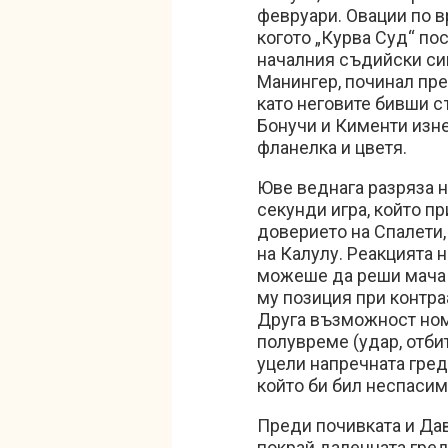
февруари. Овации по в
когото „Курва Суд“ по
началния съдийски сиг
Манингер, починал пре
като неговите бивши с
Бонучи и Кименти изне
фланелка и цветя.
Юве веднага разряза 
секунди игра, който п
доверието на Спалети,
на Калулу. Реакцията 
можеше да реши мача 
му позиция при контраа
Друга възможност ном
полувреме (удар, отбит
уцели напречната греда
който би бил неспасим
Преди почивката и Дав
покрай далечната гред