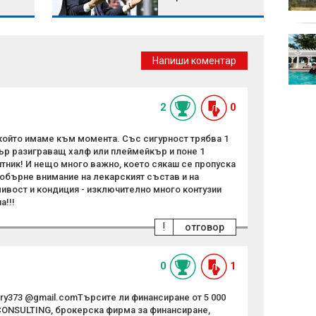
решения за зодиите
Белият дом избра
затворените AI
Напиши коментар
модели пред
отворените
2
0
 който имаме към момента. Със сигурност трябва 1
ър разиграващ халф или плеймейкър и поне 1
тник! И нещо много важно, което сякаш се пропуска
обърне внимание на лекарският състав и на
ивост и кондиция - изключително много контузии
а!!!
!
отговор
0
1
rry373 @gmail.comТърсите ли финансиране от 5 000
 CONSULTING, брокерска фирма за финансиране,