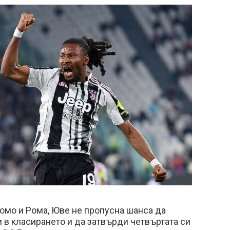
омо и Рома, Юве не пропусна шанса да
 в класирането и да затвърди четвъртата си