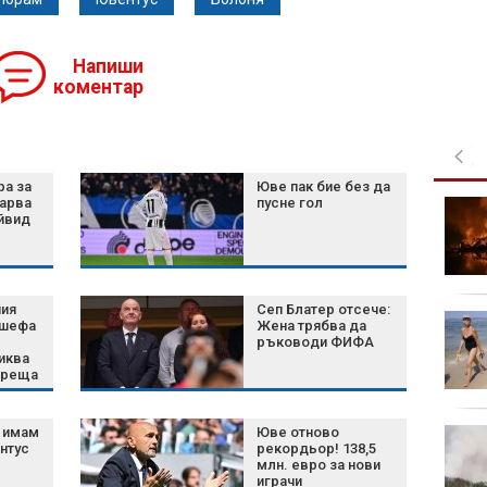
Напиши
коментар
ра за
Юве пак бие без да
карва
пусне гол
Църковен празник на 7
йвид
август: Ето кои са
забраните и поличбите
ния
Сеп Блатер отсече:
Жега без край:
 шефа
Жена трябва да
Температурите отново
ръководи ФИФА
иква
ще достигнат 40
среща
градуса
а имам
Юве отново
Хороскоп за 7 август
нтус
рекордьор! 138,5
2026 г.: Нови
млн. евро за нови
възможности и важни
играчи