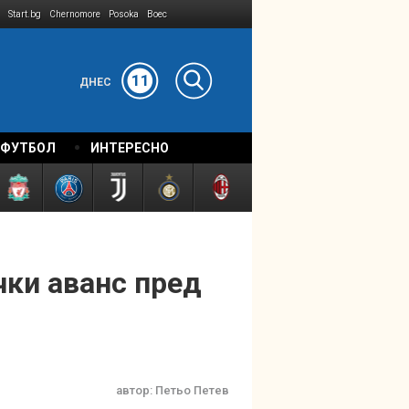
Start.bg
Chernomore
Posoka
Boec
11
ДНЕС
 ФУТБОЛ
ИНТЕРЕСНО
чки аванс пред
автор:
Петьо Петев