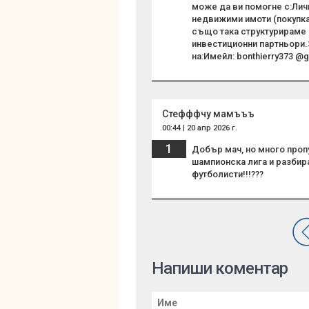
може да ви помогне с:Лич
недвижими имоти (покупка
също така структурираме 
инвестиционни партньори.З
на:Имейл: bonthierry373 @g
Стефффчу мамъъъ
00:44 | 20 апр 2026 г.
1
Добър мач, но много пропу
шампионска лига и разбира
футболисти!!!???
Напиши коментар