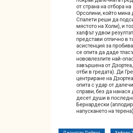
от страна на отбора н
Орсолини, който мина 
Спалети реши да подси
мястото на Холм), и то
халфът удвои резултат
представи отлично в т
асистенция за пробива
се опита да даде тлас
нововлезлите най-опас
завършена от Дзортеа
отби в гредата). Ди Гр
центриране на Дзортеа
опита с удар от далечи
справи, без да нанася
десет души в последни
Бернардески (аплодир
напускането на терена)
Джонатан Дейвид
Хефрен 