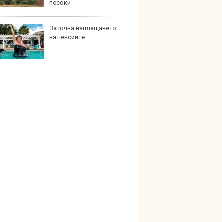
посоки
Започна изплащането
Графи
на пенсиите
разкр
преди