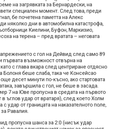
реме на загрявката за Бернардески, на
свети специален момент. След това, преди
нал, бе почетена паметта на Алекс
ди няколко дни в автомобилна катастрофа,
ъотборници Киелини, Буфон, Маркизио,
соха на терена – пред вратата – неговата
напрежението с гол на Дейвид след само 89
ри първата възможност отвърна на
 като с глава вкара след центриране отдясно
на Болоня беше слаба, така че Консейсао
още десет минути по-късно, ако стартовата
така, завършила с гол, не беше в засада.
ер 7 на Юве пропусна в средата на първото
 в ъглов удар от вратаря), след което Холм
 с удар от границата на наказателното поле,
 за Равалия.
ид пропусна шанса за 2:0 (нисък удар
а), докато единственият намек за опасност