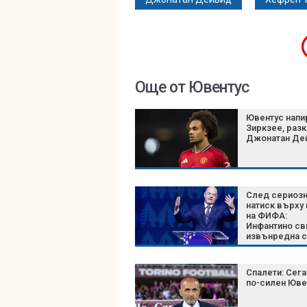
Още от Ювентус
Ювентус напи
Зиркзее, раз
Джонатан Де
След сериоз
натиск върху
на ФИФА:
Инфантино св
извънредна 
на върха на
футбола
Спалети: Сег
по-силен Юве