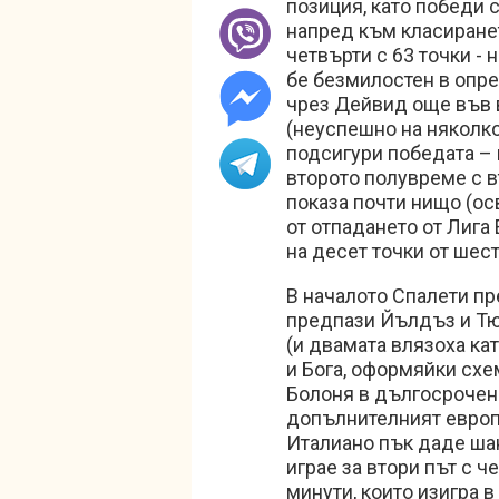
позиция, като победи с
напред към класиране
четвърти с 63 точки - 
бе безмилостен в опре
чрез Дейвид още във в
(неуспешно на няколко
подсигури победата – ц
второто полувреме с в
показа почти нищо (ос
от отпадането от Лига 
на десет точки от шес
В началото Спалети пр
предпази Йълдъз и Тюр
(и двамата влязоха ка
и Бога, оформяйки схе
Болоня в дългосрочен 
допълнителният европ
Италиано пък даде шан
играе за втори път с 
минути, които изигра 