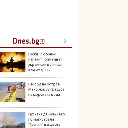
Руски "любовни
Герма
капани" примамват
Ferrari
украински войници
към смъртта
Рекорд на остров
Дори 
Майорка: 33 градуса
върху
на морската вода
загуб
Пуснаха движението
Защо 
по магистрала
бутон
"Тракия" и в двете
новит