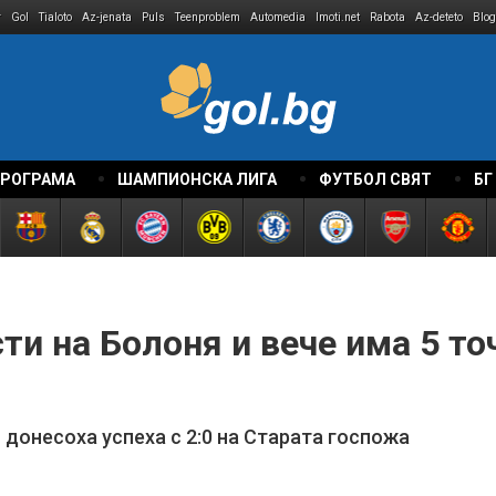
r
Gol
Tialoto
Az-jenata
Puls
Teenproblem
Automedia
Imoti.net
Rabota
Az-deteto
Blog
ПРОГРАМА
ШАМПИОНСКА ЛИГА
ФУТБОЛ СВЯТ
БГ
ти на Болоня и вече има 5 то
донесоха успеха с 2:0 на Старата госпожа