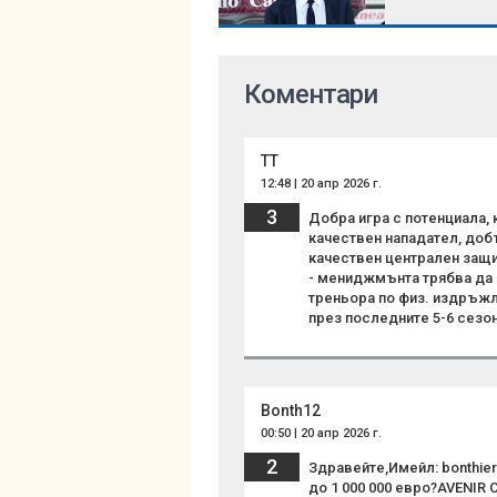
Коментари
ТТ
12:48 | 20 апр 2026 г.
3
Добра игра с потенциала,
качествен нападател, доб
качествен централен защи
- мениджмънта трябва да 
треньора по физ. издръжл
през последните 5-6 сезон
Bonth12
00:50 | 20 апр 2026 г.
2
Здравейте,Имейл: bonthie
до 1 000 000 евро?AVENIR