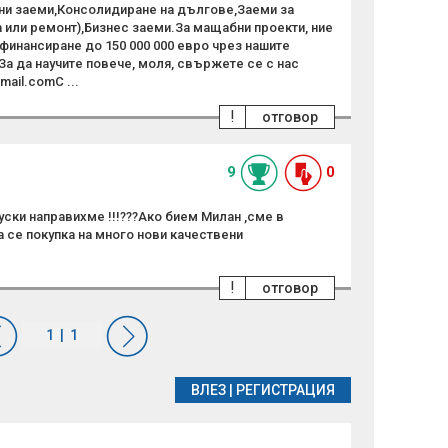
ни заеми,Консолидиране на дългове,Заеми за
 или ремонт),Бизнес заеми.За мащабни проекти, ние
финансиране до 150 000 000 евро чрез нашите
а да научите повече, моля, свържете се с нас
mail.comС ...
!
отговор
9
0
ски направихме !!!???Ако бием Милан ,сме в
 се покупка на много нови качествени
!
отговор
ВЛЕЗ
|
РЕГИСТРАЦИЯ