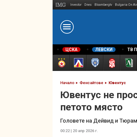
Investor
Dnes
Bloombergtv
Bulgaria On Ai
Megavselena.bg
ЦСКА
ЛЕВСКИ
ТВ 
Начало
Фенсайтове
Ювентус
Ювентус не прос
петото място
Головете на Дейвид и Тюрам 
00:22 | 20 апр 2026 г.