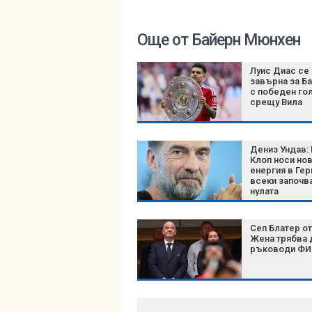
Още от Байерн Мюнхен
Луис Диас се
завърна за Б
с победен го
срещу Вила
Дениз Ундав:
Клоп носи но
енергия в Гер
всеки започва
нулата
Сеп Блатер от
Жена трябва 
ръководи Ф