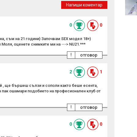
Напиши коментар
0
0
а, съм на 21 години) Започвам SEX модел 18+)
 Моля, оценете снимките ми на ---> NU21.***
!
отговор
2
1
й , ще бършеш сълзи и сополи както беше есента,
н пак ошамари подобието на професионален клуб от
!
отговор
0
0