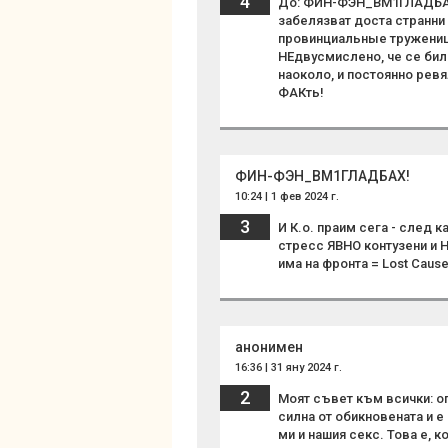
4
До: ФИН-ФЭН_BM1ГЛАДБАХ! /
забелязват доста странни 
провинциальные труженици
НЕдвусмислено, че се бил
наоколо, и постоянно ревя
ФАКть!
ФИН-ФЭН_BM1ГЛАДБАХ!
10:24 | 1 фев 2024 г.
3
И К.о. праим сега - след 
стресс ЯВНО контузени и Н
има на фронта = Lost Cause
анонимен
16:36 | 31 яну 2024 г.
2
Моят съвет към всички: оп
силна от обикновената и е
ми и нашия секс. Това е, ко