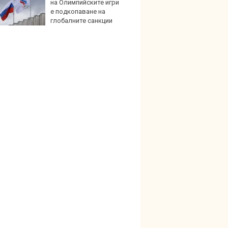
на Олимпийските игри
най-г
е подкопаване на
недос
глобалните санкции
елект