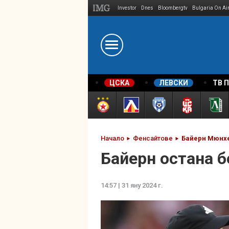
Investor
Dnes
Bloombergtv
Bulgaria On Ai
Megavselena.bg
ЦСКА
ЛЕВСКИ
ТВ 
Начало
Фенсайтове
Байерн Мюнх
Байерн остана б
14:57 | 31 яну 2024 г.