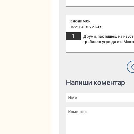
анонимен
15:25 | 31 яну 2024 г.
1
Друми, пак пишеш на изуст
трябвало утре да е в Мюнх
Напиши коментар