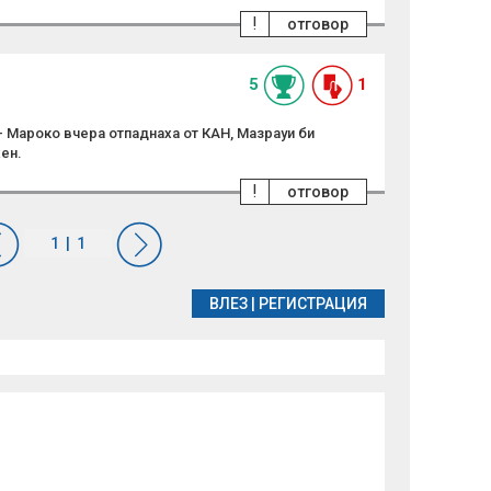
!
отговор
5
1
- Мароко вчера отпаднаха от КАН, Мазрауи би
ен.
!
отговор
ВЛЕЗ
|
РЕГИСТРАЦИЯ