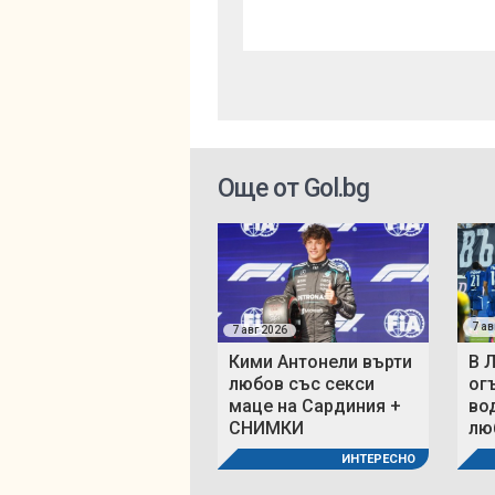
Още от Gol.bg
7 ав
7 авг 2026
Кими Антонели върти
В 
любов със секси
ог
маце на Сардиния +
во
СНИМКИ
люб
ИНТЕРЕСНО