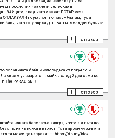
III/ ... А и да добавя, че напоследък се
неща около тия - заклети сельскиэ и
 - бАЙците, след като самият ЛОТАР каза
и ОПЛАКВАЛИ перманентно насам+натам, тук и
ли били, като НЕ докрай ДO...БA-HA молодая булька!
!
отговор
0
1
като половината бАЙци изпопадаха от потресс и
Е съвсем у лазарето ... май че след 2 дни само ке
 in The PARADISE!!!
!
отговор
0
1
итайте новата безопасна виагра, която е в пъти по-
 безопасна на всяка възраст. Това промени живота
ето тя може да направи:---- https://do.my/biox