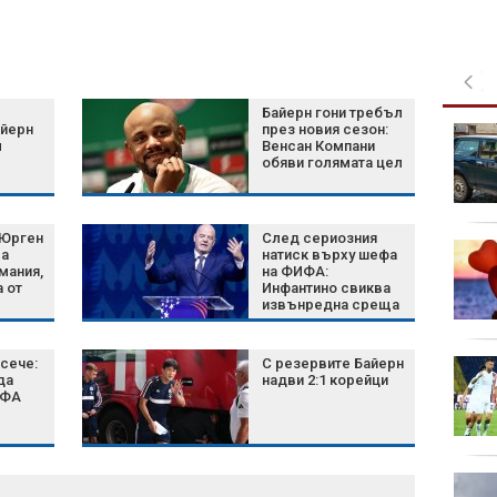
Байерн гони требъл
айерн
през новия сезон:
Кои 6 семена са най-
л
Венсан Компани
добрият съюзник на
обяви голямата цел
сърцето?
 Юрген
След сериозния
Green Day пусна
ва
натиск върху шефа
денонощен канал в
мания,
на ФИФА:
 от
Инфантино свиква
YouTube
извънредна среща
на върха на
футбола
сече:
С резервите Байерн
Затягат контрола по
да
надви 2:1 корейци
плажовете в
ИФА
Халкидики, има арести
Късна емисия