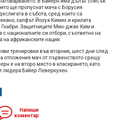
натоварването. В Байерн има дълъг списък
които ще пропуснат мача с Борусия
еслигата в събота, сред които са
екано, халфът Йозуа Кимих и крилата
 Гнабри. Защитниците Мин-джае Ким и
 с националните си отбори, съответно на
а на африканските нации.
ови тренировки във вторник, шест дни след
на отложения мач от първенството срещу
йерн е на второ място в класирането, като
от лидера Байер Леверкузен.
Напиши
коментар