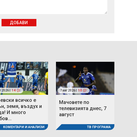
ДОБАВИ
г 2026 |
14
7 авг 2026 |
10
Левски всичко е
Мачовете по
ън, земя, въздух и
телевизията днес, 7
да! И много
август
ов...
ТВ ПРОГРАМА
КОМЕНТАРИ И АНАЛИЗИ