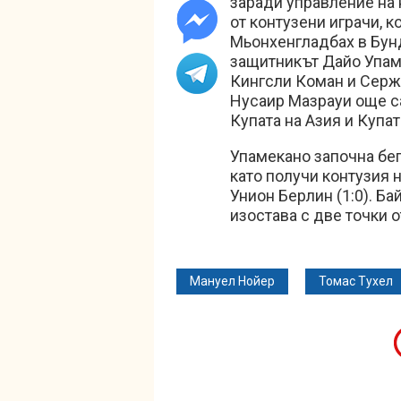
заради управление на 
от контузени играчи, 
Мьонхенгладбах в Бунд
защитникът Дайо Упам
Кингсли Коман и Серж
Нусаир Мазрауи още са
Купата на Азия и Купат
Упамекано започна бег
като получи контузия 
Унион Берлин (1:0). Ба
изостава с две точки 
Мануел Нойер
Томас Тухел