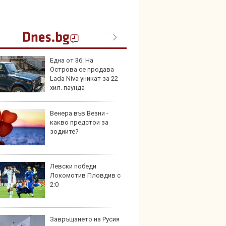
Една от 36: На
Toyota
Острова се продава
999 9
Lada Niva уникат за 22
търси
хил. паунда
Венера във Везни -
Защо 
какво предстои за
остав
зодиите?
жегат
Левски победи
Автом
Локомотив Пловдив с
под з
2:0
на дв
Завръщането на Русия
Карав