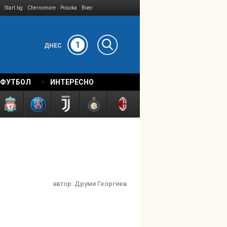
Start.bg
Chernomore
Posoka
Boec
1
ДНЕС
 ФУТБОЛ
ИНТЕРЕСНО
автор:
Друми Георгиев