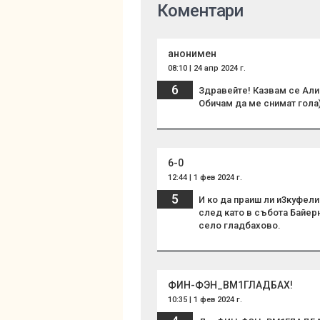
Коментари
анонимен
08:10 | 24 апр 2024 г.
6
Здравейте! Казвам се Алин
Обичам да ме снимат гола)
6-0
12:44 | 1 фев 2024 г.
5
И ко да праиш ли и3куфели
след като в събота Байер
село гладбахово.
ФИН-ФЭН_BM1ГЛАДБАХ!
10:35 | 1 фев 2024 г.