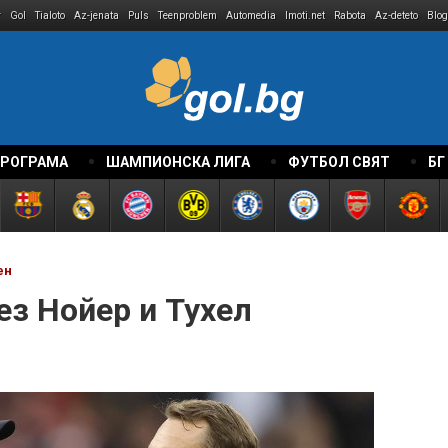
r
Gol
Tialoto
Az-jenata
Puls
Teenproblem
Automedia
Imoti.net
Rabota
Az-deteto
Blog
ПРОГРАМА
ШАМПИОНСКА ЛИГА
ФУТБОЛ СВЯТ
БГ
ен
ез Нойер и Тухел